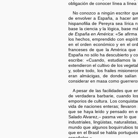
obligación de conocer línea a línea
No conozco a ningún escritor que
de envolver a España, a hacer am
hispanofilia de Pereyra sea lírica n
base la ciencia y la lógica, base m
de España en América
: «Se afirma
los hechos, emprendido con espíri
en el orden económico y en el ord
franceses de que la América que s
España no sólo ha descubierto y con
escribe: «Cuando, estudiamos la 
extendieron el cultivo de los vegeta
y, sobre todo, los frailes misioner
eran almácigas, de donde salían
considerar en masa como guerreros
A pesar de las facilidades que e
de verdadera barbarie, cuando lo
emporios de cultura. Los conquistad
vida de naciones enteras; llevaron
que se haya leído y pensado en est
Salado Alvarez,– pasma ver lo que
industriales, lingüistas, naturalista
mundo que algunos boquirrubios to
que en el Brasil se habla portugués
españoles.»