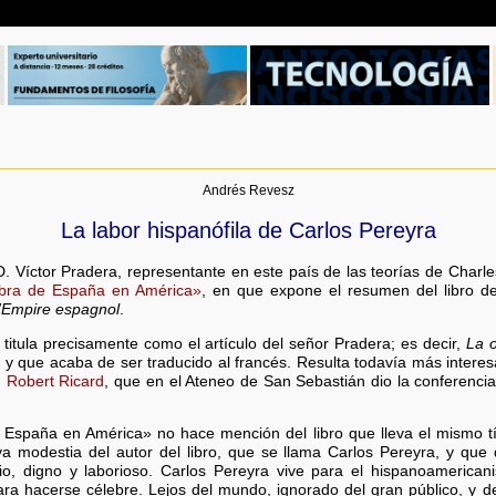
Andrés Revesz
La labor hispanófila de Carlos Pereyra
D. Víctor Pradera, representante en este país de las teorías de Char
bra de España en América»
, en que expone el resumen del libro de
l'Empire espagnol
.
 titula precisamente como el artículo del señor Pradera; es decir,
La 
 y que acaba de ser traducido al francés. Resulta todavía más interes
.
Robert Ricard
, que en el Ateneo de San Sebastián dio la conferenc
e España en América» no hace mención del libro que lleva el mismo t
siva modestia del autor del libro, que se llama Carlos Pereyra, y qu
rio, digno y laborioso. Carlos Pereyra vive para el hispanoamerica
para hacerse célebre. Lejos del mundo, ignorado del gran público, y 