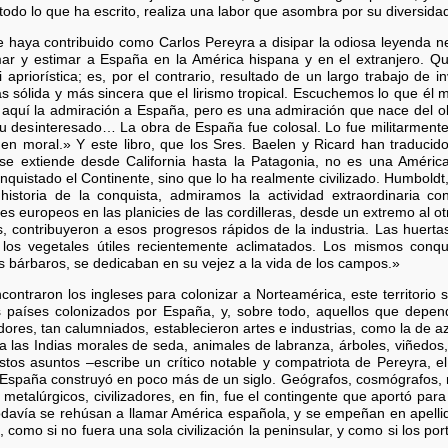
 todo lo que ha escrito, realiza una labor que asombra por su diversida
 haya contribuido como Carlos Pereyra a disipar la odiosa leyenda ne
ar y estimar a España en la América hispana y en el extranjero. Qu
i apriorística; es, por el contrario, resultado de un largo trabajo de i
ás sólida y más sincera que el lirismo tropical. Escuchemos lo que él
 aquí la admiración a España, pero es una admiración que nace del o
tu desinteresado… La obra de España fue colosal. Lo fue militarmen
en moral.» Y este libro, que los Sres. Baelen y Ricard han traducido
e extiende desde California hasta la Patagonia, no es una América
quistado el Continente, sino que lo ha realmente civilizado. Humboldt, a
historia de la conquista, admiramos la actividad extraordinaria co
les europeos en las planicies de las cordilleras, desde un extremo al ot
os, contribuyeron a esos progresos rápidos de la industria. Las huert
 los vegetales útiles recientemente aclimatados. Los mismos conq
 bárbaros, se dedicaban en su vejez a la vida de los campos.»
ncontraron los ingleses para colonizar a Norteamérica, este territorio
s países colonizados por España, y, sobre todo, aquellos que depen
ores, tan calumniados, establecieron artes e industrias, como la de a
 a las Indias morales de seda, animales de labranza, árboles, viñedos,
os asuntos –escribe un crítico notable y compatriota de Pereyra, el i
 España construyó en poco más de un siglo. Geógrafos, cosmógrafos, 
s, metalúrgicos, civilizadores, en fin, fue el contingente que aportó par
davía se rehúsan a llamar América española, y se empeñan en apellida
, como si no fuera una sola civilización la peninsular, y como si los 