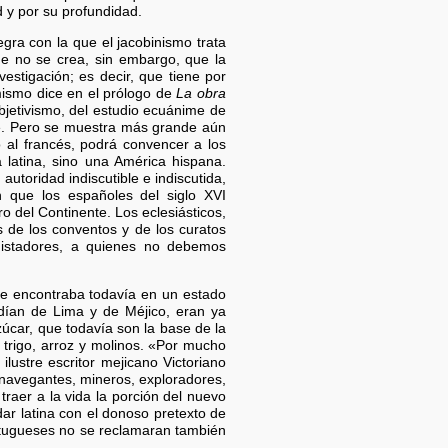
d y por su profundidad.
gra con la que el jacobinismo trata
e no se crea, sin embargo, que la
nvestigación; es decir, que tiene por
 mismo dice en el prólogo de
La obra
bjetivismo, del estudio ecuánime de
te. Pero se muestra más grande aún
 al francés, podrá convencer a los
 latina, sino una América hispana.
utoridad indiscutible e indiscutida,
n que los españoles del siglo XVI
ro del Continente. Los eclesiásticos,
as de los conventos y de los curatos
uistadores, a quienes no debemos
 se encontraba todavía en un estado
dían de Lima y de Méjico, eran ya
zúcar, que todavía son la base de la
 trigo, arroz y molinos. «Por mucho
lustre escritor mejicano Victoriano
navegantes, mineros, exploradores,
a traer a la vida la porción del nuevo
r latina con el donoso pretexto de
portugueses no se reclamaran también