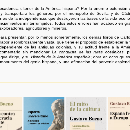
cadencia ulterior de la América hispana? Por la enorme extensión de
 transportara los géneros; por el monopolio de Sevilla y de Cádiz
erras de la independencia, que destruyeron las bases de la vida econó
onunciamientos ininterrumpidos. Todos estos errores han acabado en g
 exploradores, agricultores y mineros.
para presentar, por lo menos someramente, los demás libros de Carl
 labor asombrosamente vasta, que tiene el propósito de establecer la 
dependiente de las antiguas colonias, y su actitud frente a la Amé
 comentario sin mencionar
La conquista de las rutas oceánicas,
pu
que dirige, y su
Historia de la América española
; obra en ocho grues
 monumento del genio hispano, y una afirmación del porvenir esplen
.