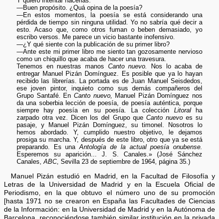
Y quiero intentar hacerlas.
—Buen propósito. ¿Quá opina de la poesía?
—En estos momentos, la poesía se está considerando una
pérdida de tiempo sin ninguna utilidad. Yo no sabría qué decir a
esto. Acaso que, como otros fuman o beben demasiado, yo
escribo versos. Me parece un vicio bastante inofensivo.
—¿Y qué siente con la publicación de su primer libro?
—Ante este mi primer libro me siento tan gozosamente nervioso
como un chiquillo que acaba de hacer una travesura.
Tenemos en nuestras manos
Canto nuevo.
Nos lo acaba de
entregar Manuel Pizán Domínguez. Es posible que ya lo hayan
recibido las librerías. La portada es de Juan Manuel Seisdedos,
ese joven pintor, inquieto como sus demás compañeros del
Grupo Santafé. En
Canto nuevo,
Manuel Pizán Domínguez nos
da una soberbia lección de poesía, de poesía auténtica, porque
siempre hay poesía en su poesía. La colección
Litoral
ha
zarpado otra vez. Dicen los del Grupo que
Canto nuevo
es su
pasaje, y Manuel Pizán Domínguez, su timonel. Nosotros lo
hemos abordado. Y, cumplido nuestro objetivo, le dejamos
prosiga su marcha. Y, después de este libro, otro que ya se está
preparando. Es una
Antología de la actual poesía onubense.
Esperemos su aparición... J. S. Canales.» (José Sánchez
Canales,
ABC
, Sevilla 23 de septiembre de 1964, página 35.)
Manuel Pizán estudió en Madrid, en la Facultad de Filosofía y
Letras de la Universidad de Madrid y en la Escuela Oficial de
Periodismo, en la que obtuvo el número uno de su promoción
[hasta 1971 no se crearon en España las Facultades de Ciencias
de la Información: en la Universidad de Madrid y en la Autónoma de
Barcelona, reconociéndose también similar institución en la privada