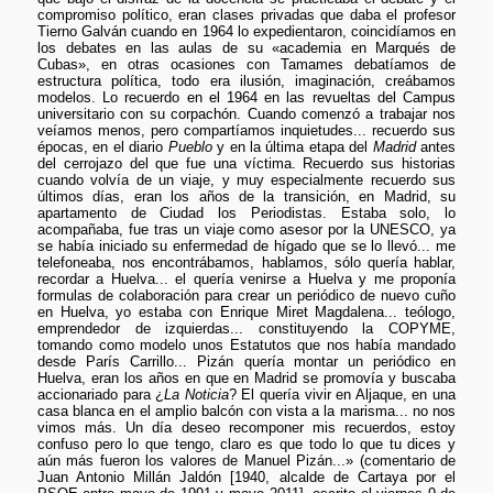
compromiso político, eran clases privadas que daba el profesor
Tierno Galván cuando en 1964 lo expedientaron, coincidíamos en
los debates en las aulas de su «academia en Marqués de
Cubas», en otras ocasiones con Tamames debatíamos de
estructura política, todo era ilusión, imaginación, creábamos
modelos. Lo recuerdo en el 1964 en las revueltas del Campus
universitario con su corpachón. Cuando comenzó a trabajar nos
veíamos menos, pero compartíamos inquietudes... recuerdo sus
épocas, en el diario
Pueblo
y en la última etapa del
Madrid
antes
del cerrojazo del que fue una víctima. Recuerdo sus historias
cuando volvía de un viaje, y muy especialmente recuerdo sus
últimos días, eran los años de la transición, en Madrid, su
apartamento de Ciudad los Periodistas. Estaba solo, lo
acompañaba, fue tras un viaje como asesor por la UNESCO, ya
se había iniciado su enfermedad de hígado que se lo llevó... me
telefoneaba, nos encontrábamos, hablamos, sólo quería hablar,
recordar a Huelva... el quería venirse a Huelva y me proponía
formulas de colaboración para crear un periódico de nuevo cuño
en Huelva, yo estaba con Enrique Miret Magdalena... teólogo,
emprendedor de izquierdas... constituyendo la COPYME,
tomando como modelo unos Estatutos que nos había mandado
desde París Carrillo... Pizán quería montar un periódico en
Huelva, eran los años en que en Madrid se promovía y buscaba
accionariado para ¿
La Noticia
? El quería vivir en Aljaque, en una
casa blanca en el amplio balcón con vista a la marisma... no nos
vimos más. Un día deseo recomponer mis recuerdos, estoy
confuso pero lo que tengo, claro es que todo lo que tu dices y
aún más fueron los valores de Manuel Pizán...» (comentario de
Juan Antonio Millán Jaldón [1940, alcalde de Cartaya por el