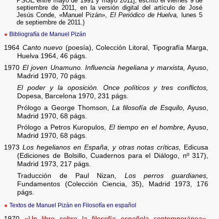
PSOE entre mayo de 1991 y mayo 2011], escrito el viernes 9 de
septiembre de 2011, en la versión digital del artículo de José
Jesús Conde, «Manuel Pizán»,
El Periódico de Huelva,
lunes 5
de septiembre de 2011.)
★
Bibliografía de Manuel Pizán
1964
Canto nuevo
(poesía), Colección Litoral, Tipografía Marga,
Huelva 1964, 46 págs.
1970
El joven Unamuno. Influencia hegeliana y marxista,
Ayuso,
Madrid 1970, 70 págs.
El poder y la oposición. Once políticos y tres conflictos,
Dopesa, Barcelona 1970, 231 págs.
Prólogo a George Thomson,
La filosofía de Esquilo,
Ayuso,
Madrid 1970, 68 págs.
Prólogo a Petros Kuropulos,
El tiempo en el hombre,
Ayuso,
Madrid 1970, 68 págs.
1973
Los hegelianos en España, y otras notas críticas,
Edicusa
(Ediciones de Bolsillo, Cuadernos para el Diálogo, nº 317),
Madrid 1973, 217 págs.
Traducción de Paul Nizan,
Los perros guardianes,
Fundamentos (Colección Ciencia, 35), Madrid 1973, 176
págs.
★
Textos de Manuel Pizán en Filosofía en español
1970
«Un libro sobre la filosofía española contemporánea»
,