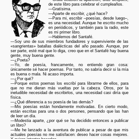
de este libro para celebrar el cumpleaños.
—Gratísima.
—Aparte de escribir, ¿qué hace?
—Para mi, escribir –poesías, desde luego–,
es una necesidad. Aunque he escrito mucho
en periódicos, y también para la radio, este
es mi primer libro.
—Hablemos del Santafé.
—Soy uno de sus miembros fundadores y superviviente de las
«sangrientas» batallas dialécticas del año pasado. Aunque, por
ser parte, esté mal que lo diga, creo que en el Santafé hay buena
gente, muy buena gente.
—¿Poeta?
—Yo, de poesía, francamente, no entiendo gran cosa:
únicamente sé hacer poemas. Por tanto, no sabría decir si la mía
es buena o mala. Ni acaso importa.
—¿Por qué?
—Porque estos poemas los escribí para librarme de ellos, para
que no me dieran más vueltas por la cabeza. Otros, por la
ineludible necesidad de escribirlos, una necesidad casi diría que
física.
—¿Qué diferencia a su poesía de las demás?
—Mis poesías están hondamente motivadas. En cierto modo,
están escritas para una o dos persones, pensando que las han
de leer un día.
—Modestia aparte, ¿por qué se ha decidido entonces a publicar
un libro?
—Me he lanzado a la aventura de publicar a pesar de que mis
actuales poesías no me satisfacen: deseo hacer cosas mejores.