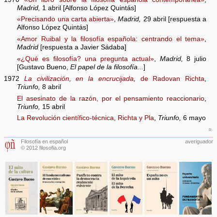
Madrid,
1 abril [Alfonso López Quintás]
«Precisando una carta abierta»
,
Madrid,
29 abril [respuesta a
Alfonso López Quintás]
«Amor Ruibal y la filosofía española: centrando el tema»
,
Madrid
[respuesta a Javier Sádaba]
«¿Qué es filosofía? una pregunta actual»
,
Madrid,
8 julio
[Gustavo Bueno,
El papel de la filosofía...
]
1972
La civilización, en la encrucijada,
de Radovan Richta
,
Triunfo,
8 abril
El asesinato de la razón, por el pensamiento reaccionario
,
Triunfo,
15 abril
La Revolución científico-técnica, Richta y Pla
,
Triunfo,
6 mayo
r
Filosofía en español
averiguador
© 2012 filosofia.org