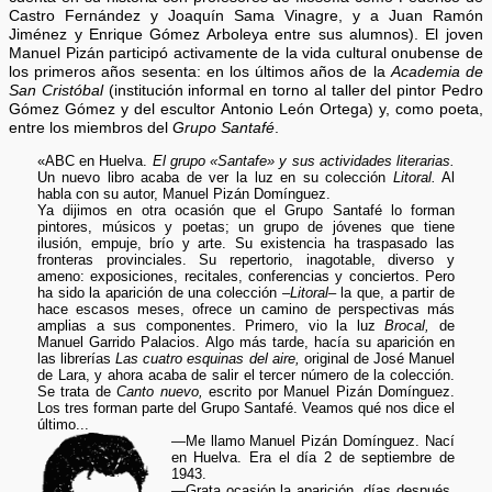
Castro Fernández y Joaquín Sama Vinagre, y a Juan Ramón
Jiménez y Enrique Gómez Arboleya entre sus alumnos). El joven
Manuel Pizán participó activamente de la vida cultural onubense de
los primeros años sesenta: en los últimos años de la
Academia de
San Cristóbal
(institución informal en torno al taller del pintor Pedro
Gómez Gómez y del escultor Antonio León Ortega) y, como poeta,
entre los miembros del
Grupo Santafé
.
«ABC en Huelva.
El grupo «Santafe» y sus actividades literarias.
Un nuevo libro acaba de ver la luz en su colección
Litoral.
Al
habla con su autor, Manuel Pizán Domínguez.
Ya dijimos en otra ocasión que el Grupo Santafé lo forman
pintores, músicos y poetas; un grupo de jóvenes que tiene
ilusión, empuje, brío y arte. Su existencia ha traspasado las
fronteras provinciales. Su repertorio, inagotable, diverso y
ameno: exposiciones, recitales, conferencias y conciertos. Pero
ha sido la aparición de una colección –
Litoral
– la que, a partir de
hace escasos meses, ofrece un camino de perspectivas más
amplias a sus componentes. Primero, vio la luz
Brocal,
de
Manuel Garrido Palacios. Algo más tarde, hacía su aparición en
las librerías
Las cuatro esquinas del aire,
original de José Manuel
de Lara, y ahora acaba de salir el tercer número de la colección.
Se trata de
Canto nuevo,
escrito por Manuel Pizán Domínguez.
Los tres forman parte del Grupo Santafé. Veamos qué nos dice el
último...
—Me llamo Manuel Pizán Domínguez. Nací
en Huelva. Era el día 2 de septiembre de
1943.
—Grata ocasión la aparición, días después,