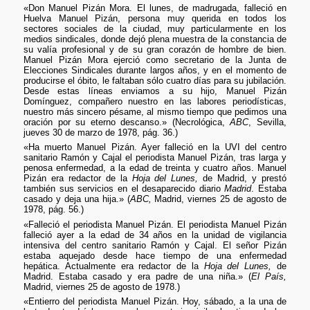
«Don Manuel Pizán Mora. El lunes, de madrugada, falleció en
Huelva Manuel Pizán, persona muy querida en todos los
sectores sociales de la ciudad, muy particularmente en los
medios sindicales, donde dejó plena muestra de la constancia de
su valía profesional y de su gran corazón de hombre de bien.
Manuel Pizán Mora ejerció como secretario de la Junta de
Elecciones Sindicales durante largos años, y en el momento de
producirse el óbito, le faltaban sólo cuatro días para su jubilación.
Desde estas líneas enviamos a su hijo, Manuel Pizán
Domínguez, compañero nuestro en las labores periodísticas,
nuestro más sincero pésame, al mismo tiempo que pedimos una
oración por su eterno descanso.» (Necrológica,
ABC
, Sevilla,
jueves 30 de marzo de 1978, pág. 36.)
«Ha muerto Manuel Pizán. Ayer falleció en la UVI del centro
sanitario Ramón y Cajal el periodista Manuel Pizán, tras larga y
penosa enfermedad, a la edad de treinta y cuatro años. Manuel
Pizán era redactor de la
Hoja del Lunes,
de Madrid, y prestó
también sus servicios en el desaparecido diario
Madrid
. Estaba
casado y deja una hija.» (
ABC,
Madrid, viernes 25 de agosto de
1978, pág. 56.)
«Falleció el periodista Manuel Pizán. El periodista Manuel Pizán
falleció ayer a la edad de 34 años en la unidad de vigilancia
intensiva del centro sanitario Ramón y Cajal. El señor Pizán
estaba aquejado desde hace tiempo de una enfermedad
hepática. Actualmente era redactor de la
Hoja del Lunes,
de
Madrid. Estaba casado y era padre de una niña.» (
El País,
Madrid, viernes 25 de agosto de 1978.)
«Entierro del periodista Manuel Pizán. Hoy, sábado, a la una de