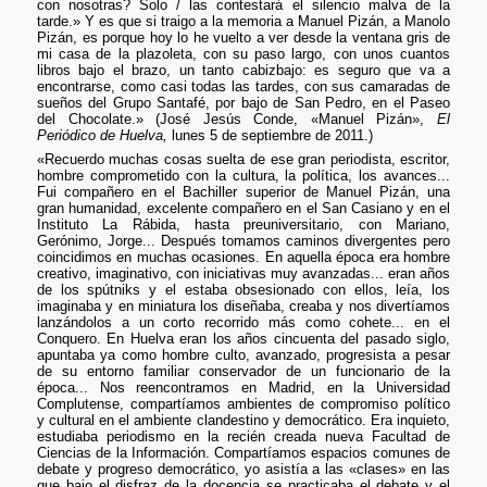
con nosotras? Solo / las contestará el silencio malva de la
tarde.» Y es que si traigo a la memoria a Manuel Pizán, a Manolo
Pizán, es porque hoy lo he vuelto a ver desde la ventana gris de
mi casa de la plazoleta, con su paso largo, con unos cuantos
libros bajo el brazo, un tanto cabizbajo: es seguro que va a
encontrarse, como casi todas las tardes, con sus camaradas de
sueños del Grupo Santafé, por bajo de San Pedro, en el Paseo
del Chocolate.» (José Jesús Conde, «Manuel Pizán»,
El
Periódico de Huelva,
lunes 5 de septiembre de 2011.)
«Recuerdo muchas cosas suelta de ese gran periodista, escritor,
hombre comprometido con la cultura, la política, los avances...
Fui compañero en el Bachiller superior de Manuel Pizán, una
gran humanidad, excelente compañero en el San Casiano y en el
Instituto La Rábida, hasta preuniversitario, con Mariano,
Gerónimo, Jorge... Después tomamos caminos divergentes pero
coincidimos en muchas ocasiones. En aquella época era hombre
creativo, imaginativo, con iniciativas muy avanzadas... eran años
de los spútniks y el estaba obsesionado con ellos, leía, los
imaginaba y en miniatura los diseñaba, creaba y nos divertíamos
lanzándolos a un corto recorrido más como cohete... en el
Conquero. En Huelva eran los años cincuenta del pasado siglo,
apuntaba ya como hombre culto, avanzado, progresista a pesar
de su entorno familiar conservador de un funcionario de la
época... Nos reencontramos en Madrid, en la Universidad
Complutense, compartíamos ambientes de compromiso político
y cultural en el ambiente clandestino y democrático. Era inquieto,
estudiaba periodismo en la recién creada nueva Facultad de
Ciencias de la Información. Compartíamos espacios comunes de
debate y progreso democrático, yo asistía a las «clases» en las
que bajo el disfraz de la docencia se practicaba el debate y el