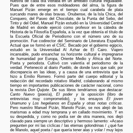
nuestra de cada día vibraba en un arrebato cultural inigualable.
Pues que de entre esos moldeadores del alma, la figura de
Manuel Pizán emerge en el tiempo cual carabela de plata
surcando mares de olas bravas. Onubense, de la Isla Chica, del
Conquero, del Paseo del Chocolate, de la Punta del Sebo, del
Tinto y del Odiel, Manuel Pizán estudió en la Universidad Central
de Madrid en donde ejerció como profesor en la cátedra de
Historia de la Filosofía Española, a la vez que obtenía el título de
la Escuela Oficial de Periodismo con el número uno de su
promoción. Fue codirector del Seminario de Literatura Española
Actual que se formó en el CSIC. Becado por el gobierno egipcio,
estudió en la Universidad Al Azhar de El Cairo. Viajero
incansable, pudo ensanchar su horizonte cultural e impregnarse
de humanidad por Europa, Oriente Medio y África del Norte.
Poeta y periodista. Cultivó con valentía el periodismo de la
verdad. Perteneció al diario
Pueblo
, de donde tuvo que salir, por
discrepancia en las ideas, y a causa de una entrevista que le
hizo a Emilio Romero. Formó parte del cuerpo editorial y la
redacción del recordado rotativo
Madrid
, colaborando al mismo
tiempo en importantes publicaciones de carácter nacional, como
la revista
Don Quijote
. De sus libros tendríamos que destacar:
Canto Nuevo
(poesía),
El poder y la oposición
(libro de
entrevistas muy comprometido), y los ensayos
El joven
Unamuno
y
Los hegelianos en España y otras notas críticas
.
Pero nuestro Manuel Pizán, Manolo Pizán, se nos alejó de las
marismas a edad muy temprana y en callado movimiento. Y en
su despedida, y como no podía ser de otra manera, nos dejó
clavado para siempre un descriptivo y hermoso lamento: «Acaso
pregunten por mí las cíclicas / las eternas golondrinas / ¿qué fue
de Manolo, aquel poeta / que quería tener alas y volar / muy lejos