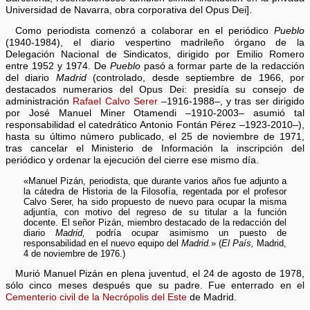
Universidad de Navarra, obra corporativa del Opus Dei].
Como periodista comenzó a colaborar en el periódico
Pueblo
(1940-1984), el diario vespertino madrileño órgano de la
Delegación Nacional de Sindicatos, dirigido por Emilio Romero
entre 1952 y 1974. De
Pueblo
pasó a formar parte de la redacción
del diario
Madrid
(controlado, desde septiembre de 1966, por
destacados numerarios del Opus Dei: presidía su consejo de
administración
Rafael Calvo Serer
–1916-1988–, y tras ser dirigido
por José Manuel Miner Otamendi –1910-2003– asumió tal
responsabilidad el catedrático Antonio Fontán Pérez –1923-2010–),
hasta su último número publicado, el 25 de noviembre de 1971,
tras cancelar el Ministerio de Información la inscripción del
periódico y ordenar la ejecución del cierre ese mismo día.
«Manuel Pizán, periodista, que durante varios años fue adjunto a
la cátedra de Historia de la Filosofía, regentada por el profesor
Calvo Serer, ha sido propuesto de nuevo para ocupar la misma
adjuntía, con motivo del regreso de su titular a la función
docente. El señor Pizán, miembro destacado de la redacción del
diario
Madrid,
podría ocupar asimismo un puesto de
responsabilidad en el nuevo equipo del
Madrid.
» (
El País,
Madrid,
4 de noviembre de 1976.)
Murió Manuel Pizán en plena juventud, el 24 de agosto de 1978,
sólo cinco meses después que su padre. Fue enterrado en el
Cementerio civil de la Necrópolis del Este
de Madrid.