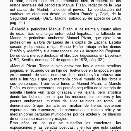
la tarde, tendrá lugar, en el cementerio civil, el entierro de los
restos mortales del periodista Manuel Pizán, redactor de la
Hoja
del Lunes
de Madrid, fallecido el jueves. La conducción del
cadáver se efectuará desde la clínica Ramón y Cajal, de la
Seguridad Social.» (
ABC,
Madrid, sábado 26 de agosto de 1978,
pág. 22.)
«Falleció el periodista Manuel Pizán. A los treinta y cuatro años
de edad, tras una larga enfermedad hepática, ha fallecido en
Madrid el periodista onubense Manuel Pizán, que ejercía su
profesión en la
Hoja del Lunes
de la capital de España. Estaba
casado y deja viuda e hija. Manuel Pizán trabajó en los diarios
Pueblo
y
Madrid
y fue corresponsal de
La Ilustración Regional.
De su obra merece destacar el libro
Los hegelianos en España
.»
(
ABC,
Sevilla, domingo 27 de agosto de 1978, pág. 32.)
«Manuel Pizán. Tengo a bien aproximar hoy a estas benditas
páginas, el recuerdo de un hijo de Huelva que en la época en que
yo lo conocí –de vista, como se dice– contribuyó a reforzar aún
más el intríngulis que yo mantenía con el mundo de los libros y
sus personajes. Traer este lunes a Manuel Pizán, a Manolo
Pizán, es como acercaros una porción pequeñita de la historia de
aquella Huelva –un tanto grisácea y ya lejana, pero artística
donde las hubiera– en la que los músicos, los pintores y los
poetas onubenses, muchos de ellos reunidos en torno al
denominado Grupo Santafé, se miraban de frente, sostenían
esperanza tras esperanza, desparramaban el mismo brío y se
mecían como barquitas multicolores por los azules y los blancos
de un universo marinero y mágico.
Eran años en los que se sucedían los conciertos, las
exposiciones y las veladas poéticas; y en los que esta ciudad