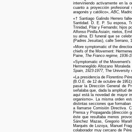
interviniendo activamente en la 
cuanto a proyección profesional 
aragonés y católico»,
ABC,
Madrid
«† Santiago Galindo Herrero fall
Santidad. D. E. P. Su esposa, Tr
Trinidad, Pilar y Fernando; hijos
Alfonso Pinilla Asiaín; nietos, Em
su alma. El funeral que se celebr
(Padres Jesuitas), calle Serrano, 
«More symptomatic of the directio
chiefs of the Movement: Hermenegi
Paine,
The Franco regime, 1936-1
«Symptomatic of the Movement's cu
Hermenegildo Altozano Moraleda i
Spain, 1923-1977,
The University 
«La presidencia de Florentino Pér
(B.O.E. de 12 de octubre de 1951)
pasar la Dirección General de Pr
señalaba que, dada la amplitud de
aquí está la novedad de mayor imp
organismo». La misma orden estab
distintas secciones que formaban 
a llamarse Comisión Directiva. 
Prensa y Propaganda (dirección g
éste que resultaba menos provoc
Sánchez Mazas, Gregorio Mara
Marqués de Lozoya, Manuel Fraga
colaborador muy cercano de Pérez 