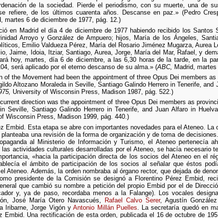
ordenación de la sociedad. Pierde el periodismo, con su muerte, una de su
se refiere, de los últimos cuarenta años. Descanse en paz.» (Pedro Cresp
, martes 6 de diciembre de 1977, pág. 12.)
eció en Madrid el día 4 de diciembre de 1977 habiendo recibido los Santos
inidad Arroyo y González de Ampuero; hijos, María de los Ángeles, Santia
 políticos, Emilio Valdueza Pérez, María del Rosario Jiménez Mugarza, Aurea 
ilio, Jaime, Idoia, Itziar, Santiago, Aurea, Jorge, María del Mar, Rafael, y de
ará hoy, martes, día 6 de diciembre, a las 6,30 horas de la tarde, en la p
104, será aplicado por el eterno descanso de su alma.» (
ABC,
Madrid, martes 
n of the Movement had been the appointment of three Opus Dei members as p
ldo Altozano Moraleda in Seville, Santiago Galindo Herrero in Tenerife, and J
975,
University of Wisconsin Press, Madison 1987, pág. 522.)
rrent direction was the appointment of three Opus Dei members as provincia
n Seville, Santiago Galindo Herrero in Tenerife, and Juan Alfaro in Huelv
of Wisconsin Press, Madison 1999, pág. 440.)
ez Embid. Esta etapa se abre con importantes novedades para el Ateneo. La
 planteaba una revisión de la forma de organización y de toma de decisiones.
opaganda al Ministerio de Información y Turismo, el Ateneo pertenecía ah
 las actividades culturales desarrolladas por el Ateneo, se hacía necesario 
ortancia, «hacia la participación directa de los socios del Ateneo en el ré
lecía el ámbito de participación de los socios al señalar que éstos podía
el Ateneo. Además, la orden nombraba al órgano rector, que dejada de deno
Como presidente de la Comisión se designó a Florentino Pérez Embid, rec
eneral que cambió su nombre a petición del propio Embid por el de Direcci
ador y, ya de paso, recordaba menos a la Falange). Los vocales designad
ñón, José María Otero Navascués,
Rafael Calvo Serer
, Agustín Gonzále
 Iribarne, Jorge Vigón y
Antonio Millán Puelles
. La secretaría quedó en m
Embid. Una rectificación de esta orden, publicada el 16 de octubre de 195