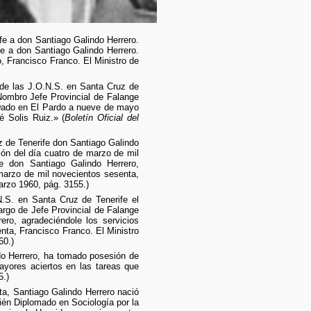
fe a don Santiago Galindo Herrero.
fe a don Santiago Galindo Herrero.
, Francisco Franco. El Ministro de
 de las J.O.N.S. en Santa Cruz de
 Nombro Jefe Provincial de Falange
 Dado en El Pardo a nueve de mayo
é Solis Ruiz.» (
Boletín Oficial del
z de Tenerife don Santiago Galindo
ión del día cuatro de marzo de mil
e don Santiago Galindo Herrero,
 marzo de mil novecientos sesenta,
rzo 1960, pág. 3155.)
N.S. en Santa Cruz de Tenerife el
argo de Jefe Provincial de Falange
ro, agradeciéndole los servicios
nta, Francisco Franco. El Ministro
60.)
o Herrero, ha tomado posesión de
ayores aciertos en las tareas que
5.)
ta, Santiago Galindo Herrero nació
ién Diplomado en Sociología por la