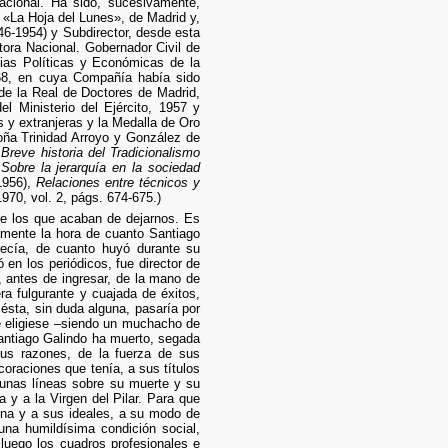
acional. Ha sido, sucesivamente,
e «La Hoja del Lunes», de Madrid y,
46-1954) y Subdirector, desde esta
tora Nacional. Gobernador Civil de
cias Políticas y Económicas de la
968, en cuya Compañía había sido
de la Real de Doctores de Madrid,
 Ministerio del Ejército, 1957 y
y extranjeras y la Medalla de Oro
doña Trinidad Arroyo y González de
,
Breve historia del Tradicionalismo
,
Sobre la jerarquía en la sociedad
1956),
Relaciones entre técnicos y
970, vol. 2, págs. 674-675.)
bre los que acaban de dejarnos. Es
amente la hora de cuanto Santiago
rrecía, de cuanto huyó durante su
 en los periódicos, fue director de
, antes de ingresar, de la mano de
ra fulgurante y cuajada de éxitos,
ésta, sin duda alguna, pasaría por
que eligiese –siendo un muchacho de
antiago Galindo ha muerto, segada
sus razones, de la fuerza de sus
oraciones que tenía, a sus títulos
n unas líneas sobre su muerte y su
 y a la Virgen del Pilar. Para que
ona y a sus ideales, a su modo de
una humildísima condición social,
 luego los cuadros profesionales e