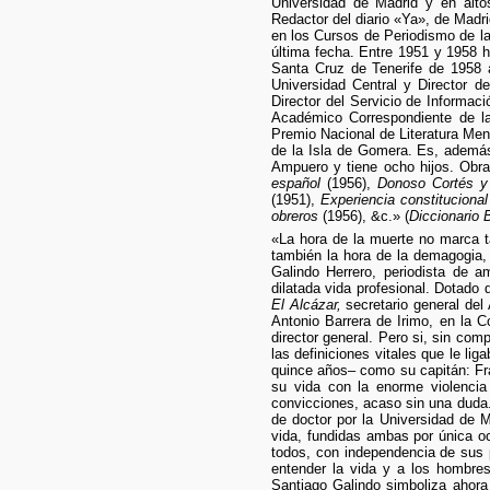
Universidad de Madrid y en alto
Redactor del diario «Ya», de Madri
en los Cursos de Periodismo de la
última fecha. Entre 1951 y 1958 h
Santa Cruz de Tenerife de 1958 a
Universidad Central y Director 
Director del Servicio de Informa
Académico Correspondiente de la
Premio Nacional de Literatura Me
de la Isla de Gomera. Es, además,
Ampuero y tiene ocho hijos. Obra
español
(1956),
Donoso Cortés y 
(1951),
Experiencia constitucional
obreros
(1956), &c.» (
Diccionario 
«La hora de la muerte no marca ta
también la hora de la demagogia,
Galindo Herrero, periodista de a
dilatada vida profesional. Dotado 
El Alcázar,
secretario general del
Antonio Barrera de Irimo, en la C
director general. Pero si, sin co
las definiciones vitales que le li
quince años– como su capitán: Fr
su vida con la enorme violencia
convicciones, acaso sin una duda.
de doctor por la Universidad de M
vida, fundidas ambas por única oc
todos, con independencia de sus 
entender la vida y a los hombres
Santiago Galindo simboliza ahora 