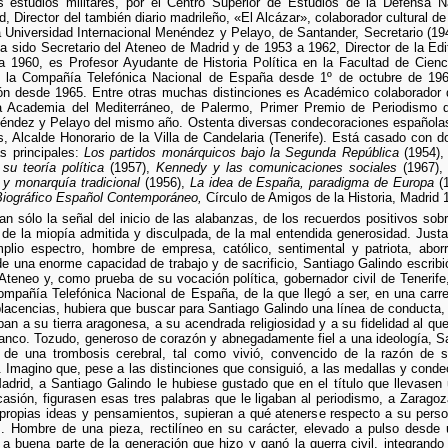
s estudios militares, por el Centro Superior de Estudios de la Defensa N
d, Director del también diario madrileño, «El Alcázar», colaborador cultural d
 Universidad Internacional Menéndez y Pelayo, de Santander, Secretario (19
a sido Secretario del Ateneo de Madrid y de 1953 a 1962, Director de la Edi
 1960, es Profesor Ayudante de Historia Política en la Facultad de Cien
de la Compañía Telefónica Nacional de España desde 1º de octubre de 1
ción desde 1965. Entre otras muchas distinciones es Académico colaborador 
 Academia del Mediterráneo, de Palermo, Primer Premio de Periodismo del
néndez y Pelayo del mismo año. Ostenta diversas condecoraciones españolas 
 Alcalde Honorario de la Villa de Candelaria (Tenerife). Está casado con 
s principales:
Los partidos monárquicos bajo la Segunda República
(1954)
su teoría política
(1957),
Kennedy y las comunicaciones sociales
(1967)
 y monarquía tradicional
(1956),
La idea de España, paradigma de Europa
(
Biográfico Español Contemporáneo,
Círculo de Amigos de la Historia, Madrid 1
n sólo la señal del inicio de las alabanzas, de los recuerdos positivos so
 de la miopía admitida y disculpada, de la mal entendida generosidad. Just
mplio espectro, hombre de empresa, católico, sentimental y patriota, abo
de una enorme capacidad de trabajo y de sacrificio, Santiago Galindo escribió
 Ateneo y, como prueba de su vocación política, gobernador civil de Tenerife
ompañía Telefónica Nacional de España, de la que llegó a ser, en una carre
mplacencias, hubiera que buscar para Santiago Galindo una línea de conducta, 
gaban a su tierra aragonesa, a su acendrada religiosidad y a su fidelidad al 
anco. Tozudo, generoso de corazón y abnegadamente fiel a una ideología, S
 de una trombosis cerebral, tal como vivió, convencido de la razón de 
 Imagino que, pese a las distinciones que consiguió, a las medallas y condec
adrid, a Santiago Galindo le hubiese gustado que en el título que llevase
asión, figurasen esas tres palabras que le ligaban al periodismo, a Zaragoza
propias ideas y pensamientos, supieran a qué atenerse respecto a su pers
. Hombre de una pieza, rectilíneo en su carácter, elevado a pulso desde 
a buena parte de la generación que hizo y ganó la guerra civil, integrando