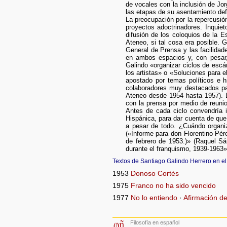
de vocales con la inclusión de Jo
las etapas de su asentamiento defin
La preocupación por la repercusió
proyectos adoctrinadores. Inquiet
difusión de los coloquios de la E
Ateneo, si tal cosa era posible. 
General de Prensa y las facilidad
en ambos espacios y, con pesar,
Galindo «organizar ciclos de escá
los artistas» o «Soluciones para e
apostado por temas políticos e h
colaboradores muy destacados par
Ateneo desde 1954 hasta 1957). E
con la prensa por medio de reunio
Antes de cada ciclo convendría i
Hispánica, para dar cuenta de que
a pesar de todo. ¿Cuándo organiz
(«Informe para don Florentino Pér
de febrero de 1953.)» (Raquel Sá
durante el franquismo, 1939-1963»
Textos de Santiago Galindo Herrero en el
1953
Donoso Cortés
1975
Franco no ha sido vencido
1977
No lo entiendo
·
Afirmación de
Filosofía en español