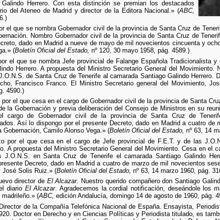
o Galindo Herrero. Con esta distinción se premian los destacados
io del Ateneo de Madrid y director de la Editora Nacional.» (
ABC,
6.)
 el que se nombra Gobernador civil de la provincia de Santa Cruz de Teneri
bernación. Nombro Gobernador civil de la provincia de Santa Cruz de Teneri
ecreto, dado en Madrid a nueve de mayo de mil novecientos cincuenta y ocho
a.» (
Boletín Oficial del Estado,
nº 120, 30 mayo 1958, pág. 4589.)
r el que se nombra Jefe provincial de Falange Española Tradicionalista y
indo Herrero. A propuesta del Ministro Secretario General del Movimiento.
s J.O.N.S. de Santa Cruz de Tenerife al camarada Santiago Galindo Herrero.
cho, Francisco Franco. El Ministro Secretario general del Movimiento, Jos
. 4590.)
por el que cesa en el cargo de Gobernador civil de la provincia de Santa Cru
 de la Gobernación y previa deliberación del Consejo de Ministros en su reun
l cargo de Gobernador civil de la provincia de Santa Cruz de Tenerif
tados. Así lo dispongo por el presente Decreto, dado en Madrid a cuatro de
la Gobernación, Camilo Alonso Vega.» (
Boletín Oficial del Estado,
nº 63, 14 ma
 por el que cesa en el cargo de Jefe provincial de F.E.T. y de las J.O.
. A propuesta del Ministro Secretario General del Movimiento. Cesa en el c
as J.O.N.S. en Santa Cruz de Tenerife el camarada Santiago Galindo Herre
 presente Decreto, dado en Madrid a cuatro de marzo de mil novecientos sese
 José Solis Ruiz.» (
Boletín Oficial del Estado,
nº 63, 14 marzo 1960, pág. 31
uevo director de
El Alcazar.
Nuestro querido compañero don Santiago Galind
el diario
El Alcazar
. Agradecemos la cordial notificación, deseándole los m
o madrileño.» (
ABC,
edición Andalucía, domingo 14 de agosto de 1960, pág. 4
Director de la Compañía Telefónica Nacional de España. Ensayista, Periodis
920. Doctor en Derecho y en Ciencias Políticas y Periodista titulado, es tamb