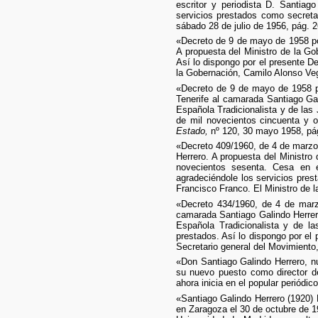
escritor y periodista D. Santiag
servicios prestados como secretar
sábado 28 de julio de 1956, pág. 2
«Decreto de 9 de mayo de 1958 por
A propuesta del Ministro de la Go
Así lo dispongo por el presente D
la Gobernación, Camilo Alonso Veg
«Decreto de 9 de mayo de 1958 po
Tenerife al camarada Santiago Gal
Española Tradicionalista y de la
de mil novecientos cincuenta y o
Estado,
nº 120, 30 mayo 1958, pág
«Decreto 409/1960, de 4 de marzo 
Herrero. A propuesta del Ministro
novecientos sesenta. Cesa en e
agradeciéndole los servicios pres
Francisco Franco. El Ministro de 
«Decreto 434/1960, de 4 de marzo
camarada Santiago Galindo Herrero
Española Tradicionalista y de l
prestados. Así lo dispongo por el
Secretario general del Movimiento,
«Don Santiago Galindo Herrero, n
su nuevo puesto como director d
ahora inicia en el popular periódic
«Santiago Galindo Herrero (1920) 
en Zaragoza el 30 de octubre de 1