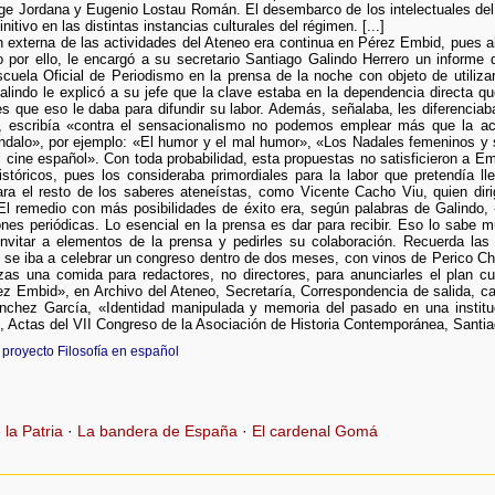
rge Jordana y Eugenio Lostau Román. El desembarco de los intelectuales de
itivo en las distintas instancias culturales del régimen. [...]
n externa de las actividades del Ateneo era continua en Pérez Embid, pues ah
o por ello, le encargó a su secretario Santiago Galindo Herrero un informe 
scuela Oficial de Periodismo en la prensa de la noche con objeto de utiliz
Galindo le explicó a su jefe que la clave estaba en la dependencia directa qu
es que eso le daba para difundir su labor. Además, señalaba, les diferenciab
 escribía «contra el sensacionalismo no podemos emplear más que la ac
ndalo», por ejemplo: «El humor y el mal humor», «Los Nadales femeninos y su 
l cine español». Con toda probabilidad, esta propuestas no satisficieron a Em
istóricos, pues los consideraba primordiales para la labor que pretendía l
a el resto de los saberes ateneístas, como Vicente Cacho Viu, quien diri
l remedio con más posibilidades de éxito era, según palabras de Galindo, 
nes periódicas. Lo esencial en la prensa es dar para recibir. Eso lo sabe 
nvitar a elementos de la prensa y pedirles su colaboración. Recuerda las r
 se iba a celebrar un congreso dentro de dos meses, con vinos de Perico Ch
as una comida para redactores, no directores, para anunciarles el plan cu
ez Embid», en Archivo del Ateneo, Secretaría, Correspondencia de salida, caja
nchez García, «Identidad manipulada y memoria del pasado en una instituc
, Actas del VII Congreso de la Asociación de Historia Contemporánea, Santi
 proyecto Filosofía en español
 la Patria
·
La bandera de España
·
El cardenal Gomá