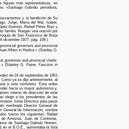
s figuras más representativas, en
o, «Santiago Galindo: periodista,
 Sacramentos y la bendición de Su
go, Jorge, María del Mar, Isabel,
López Asensio, Rafael Pérez Ruiz y
más familia. Ruegan una oración por
arroquia de San Francisco de Borja
6 diciembre 1977, pág. 108.)
rovincial governors and provincial
uan Alfaro in Huelva.» (Stanley G.
l governors and provincial chiefs:
a.» (Stanley G. Paine,
Fascism in
 orden de 24 de septiembre de 1951
 Como ya se dijo anteriormente, al
ora a este ministerio. Esta orden
tender hacia su mayor autonomía y,
gimen interno de dirección de este
n elegir a los presidentes de las
minarse Junta Directiva para pasar
ién nombrado Director General de
ón General de Información, nombre
os fueron los siguientes: Rafael
z de Amezúa, Juan de Contreras,
anos de Santiago Galindo Herrero,
1 en el B.O.E., aumentaba la lista