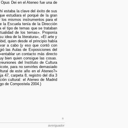
l Opus Dei en el Ateneo fue una de
í estaba la clave del éxito de sus
que estudiara el porqué de la gran
ar los mismos instrumentos para el
e la Escuela tenía de la Dirección
a el tipo de temas que se trataban
tualidad de los temas». Proponía
idea de la literatura», «El arte y
bid, quien desde el principio había
levar a cabo (y eso que contó con
gió las Aulas de Exposiciones del
«entablar un contacto más directo
muy bien quien consigue las cosas.
euniones del Instituto de Cultura
icote, para no servirles demasiado
ltural de este año en el Ateneo?»
 47, carpeta 8, registro del día 3
ión cultural: el Ateneo de Madrid
ago de Compostela 2004.)
r
averiguador