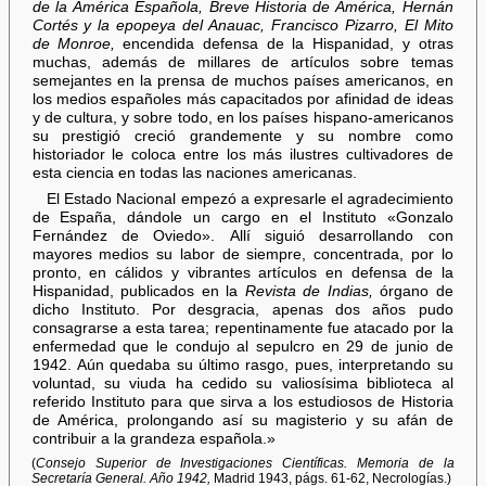
de la América Española, Breve Historia de América, Hernán
Cortés y la epopeya del Anauac, Francisco Pizarro, El Mito
de Monroe,
encendida defensa de la Hispanidad, y otras
muchas, además de millares de artículos sobre temas
semejantes en la prensa de muchos países americanos, en
los medios españoles más capacitados por afinidad de ideas
y de cultura, y sobre todo, en los países hispano-americanos
su prestigió creció grandemente y su nombre como
historiador le coloca entre los más ilustres cultivadores de
esta ciencia en todas las naciones americanas.
El Estado Nacional empezó a expresarle el agradecimiento
de España, dándole un cargo en el Instituto «Gonzalo
Fernández de Oviedo». Allí siguió desarrollando con
mayores medios su labor de siempre, concentrada, por lo
pronto, en cálidos y vibrantes artículos en defensa de la
Hispanidad, publicados en la
Revista de Indias,
órgano de
dicho Instituto. Por desgracia, apenas dos años pudo
consagrarse a esta tarea; repentinamente fue atacado por la
enfermedad que le condujo al sepulcro en 29 de junio de
1942. Aún quedaba su último rasgo, pues, interpretando su
voluntad, su viuda ha cedido su valiosísima biblioteca al
referido Instituto para que sirva a los estudiosos de Historia
de América, prolongando así su magisterio y su afán de
contribuir a la grandeza española.»
(
Consejo Superior de Investigaciones Científicas. Memoria de la
Secretaría General. Año 1942,
Madrid 1943, págs. 61-62, Necrologías.)