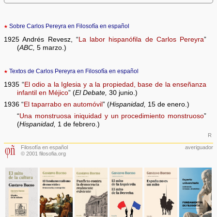
★
Sobre Carlos Pereyra en Filosofía en español
1925 Andrés Revesz, “
La labor hispanófila de Carlos Pereyra
”
(
ABC,
5 marzo.)
★
Textos de Carlos Pereyra en Filosofía en español
1935 “
El odio a la Iglesia y a la propiedad, base de la enseñanza
infantil en Méjico
” (
El Debate,
30 junio.)
1936 “
El taparrabo en automóvil
” (
Hispanidad,
15 de enero.)
“
Una monstruosa iniquidad y un procedimiento monstruoso
”
(
Hispanidad,
1 de febrero.)
R
Filosofía en español
averiguador
© 2001 filosofia.org