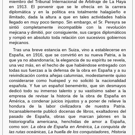
miembro del Tribunal Internacional de Arbitraje de La Haya
en 1913. El porvenir que se le ofrecía en la carrera
diplomática y en la política era totalmente halagüeño e
ilimitado, dada la altura a que en tales actividades había
llegado en muy poco tiempo. Sin embargo, el Sr. Pereyra se
sintió completamente incompatible con la revolución
mejicana y dimitió, por consiguiente, sus cargos diplomáticos
y rompió en absoluto toda relación con sucesivos gobiernos
mejicanos.
Tras una breve estancia en Suiza, vino a establecerse en
España, en 1916, que se convirtió en su nueva Patria, a la
que ya no abandonaría; la elegancia de su espíritu se revela,
una vez más, en el hecho de que habiéndose entregado con
todas sus fuerzas a la defensa de la obra en España y a su
reivindicación contra añejas calumnias, modestamente quiso
considerarse como huésped y no solicitó la nacionalidad
española. Y fue un español benemérito, que sin desmayos
dedicó todo su inmenso talento y su vastísimo saber a la
empresa de revisar la historia de la obra de España en
América, a condenar juicios injustos y a poner de relieve la
hondura de la labor civilizadora de nuestra Patria.
Incansablemente publicó docenas de libros, exaltadores del
pasado de España, obras que marcan jalones en la
historiografía americana, henchidas de amor a España,
como son:
La obra de España en América, La conquista de
las rutas oceánicas, La huella de los conquistadores, Historia