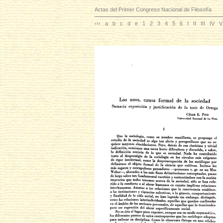
Actas del Primer Congreso Nacional de Filosofía
‹‹‹
a
b
c
d
e
1
2
3
4
5
6
I
II
III
IV
V