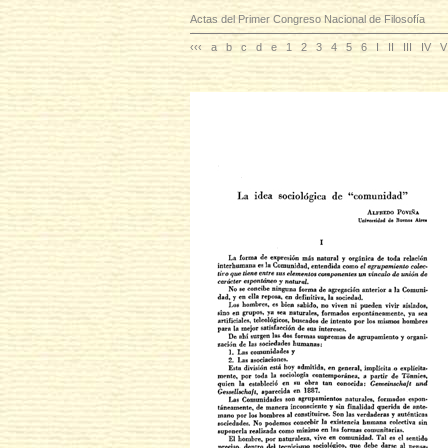
Actas del Primer Congreso Nacional de Filosofía
‹‹‹
a
b
c
d
e
1
2
3
4
5
6
I
II
III
IV
V