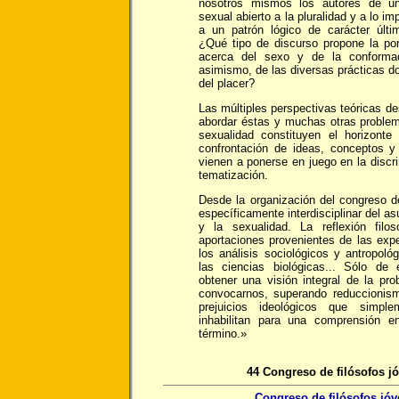
nosotros mismos los autores de un
sexual abierto a la pluralidad y a lo i
a un patrón lógico de carácter últ
¿Qué tipo de discurso propone la por
acerca del sexo y de la conforma
asimismo, de las diversas prácticas d
del placer?
Las múltiples perspectivas teóricas d
abordar éstas y muchas otras problem
sexualidad constituyen el horizonte
confrontación de ideas, conceptos 
vienen a ponerse en juego en la discri
tematización.
Desde la organización del congreso d
específicamente interdisciplinar del as
y la sexualidad. La reflexión filo
aportaciones provenientes de las exper
los análisis sociológicos y antropoló
las ciencias biológicas... Sólo d
obtener una visión integral de la pr
convocarnos, superando reduccionis
prejuicios ideológicos que simpl
inhabilitan para una comprensión en
término.»
44 Congreso de filósofos j
Congreso de filósofos jó