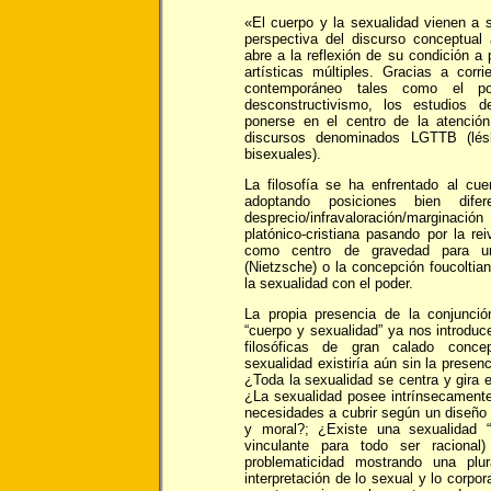
«El cuerpo y la sexualidad vienen a 
perspectiva del discurso conceptua
abre a la reflexión de su condición a 
artísticas múltiples. Gracias a corr
contemporáneo tales como el post
desconstructivismo, los estudios
ponerse en el centro de la atención 
discursos denominados LGTTB (lésbi
bisexuales).
La filosofía se ha enfrentado al cue
adoptando posiciones bien difer
desprecio/infravaloración/margina
platónico-cristiana pasando por la rei
como centro de gravedad para 
(Nietzsche) o la concepción foucoltian
la sexualidad con el poder.
La propia presencia de la conjunció
“cuerpo y sexualidad” ya nos introduc
filosóficas de gran calado conce
sexualidad existiría aún sin la presen
¿Toda la sexualidad se centra y gira e
¿La sexualidad posee intrínsecamente 
necesidades a cubrir según un diseño i
y moral?; ¿Existe una sexualidad “na
vinculante para todo ser raciona
problematicidad mostrando una pl
interpretación de lo sexual y lo corpo