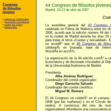
Congreso
44 Congreso de filósofos jóvene
de filósofos
Madrid, 10-13 de abril de 2007
jóvenes
Cue
•
ediciones celebradas
•
geografía congresual
•
quién fue quién
La asamblea general del
43 Congreso d
•
bibliografía
celebrado en Palma de Mallorca entre los dí
2006, acordó que la edición número 44 del 
en la ciudad de Madrid durante los días 10 a
para tratar el tema «Cuerpo y sexualidad». 
se acordÃ³ que el
45 Congreso de filóso
celebrarÃ¡ en Granada, trate de
Interv
filosofÃ­a en acciÃ³n
.
La organización de la 44 edición corriÃ³ a c
licenciatura y de doctorado vinculados al De
de la Universidad Autónoma de Madrid:
Presidenta:
Alba Jiménez Rodríguez
Coordinador del comité organizador:
Diego Garrocho Salcedo
Coordinador del comité científico:
Miguel M. Romera
El 44 Congreso se celebrÃ³ en el campus 
UAM (por las mañanas) y en el Círculo de 
tardes). A comienzos del mes de nov
organizadores difundieron una convocatoria en