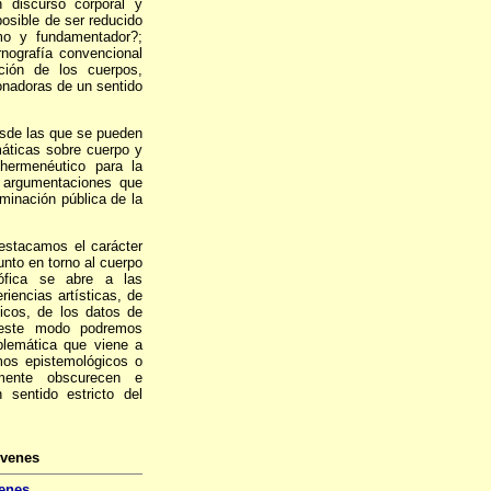
 discurso corporal y
mposible de ser reducido
imo y fundamentador?;
nografía convencional
ción de los cuerpos,
onadoras de un sentido
esde las que se pueden
áticas sobre cuerpo y
 hermenéutico para la
y argumentaciones que
minación pública de la
estacamos el carácter
unto en torno al cuerpo
sófica se abre a las
iencias artísticas, de
gicos, de los datos de
e este modo podremos
oblemática que viene a
mos epistemológicos o
emente obscurecen e
 sentido estricto del
óvenes
venes