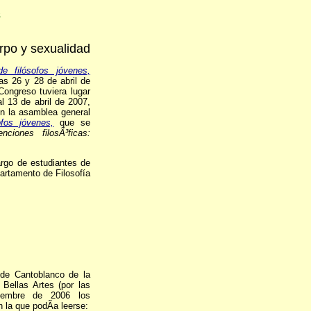
s
rpo y sexualidad
e filósofos jóvenes,
as 26 y 28 de abril de
Congreso tuviera lugar
l 13 de abril de 2007,
En la asamblea general
fos jóvenes,
que se
enciones filosÃ³ficas:
argo de estudiantes de
partamento de Filosofía
de Cantoblanco de la
Bellas Artes (por las
iembre de 2006 los
 la que podÃ­a leerse: