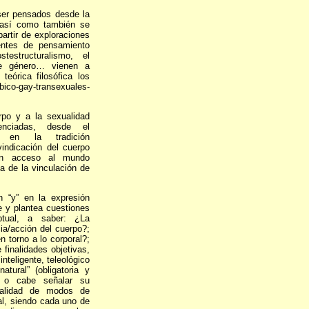
ser pensados desde la
l así como también se
partir de exploraciones
ientes de pensamiento
estructuralismo, el
 de género… vienen a
teórica filosófica los
co-gay-transexuales-
rpo y a la sexualidad
enciadas, desde el
ción en la tradición
vindicación del cuerpo
un acceso al mundo
a de la vinculación de
n “y” en la expresión
e y plantea cuestiones
ptual, a saber: ¿La
cia/acción del cuerpo?;
n torno a lo corporal?;
finalidades objetivas,
nteligente, teleológico
tural” (obligatoria y
l) o cabe señalar su
uralidad de modos de
ral, siendo cada uno de