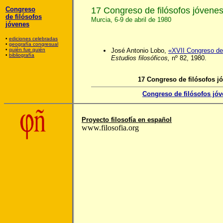
Congreso
17 Congreso de filósofos jóvene
de filósofos
Murcia, 6-9 de abril de 1980
jóvenes
•
ediciones celebradas
•
geografía congresual
•
quién fue quién
José Antonio Lobo,
«XVII Congreso de
•
bibliografía
Estudios filosóficos,
nº 82, 1980.
17 Congreso de filósofos j
Congreso de filósofos jó
Proyecto filosofía en español
www.filosofia.org