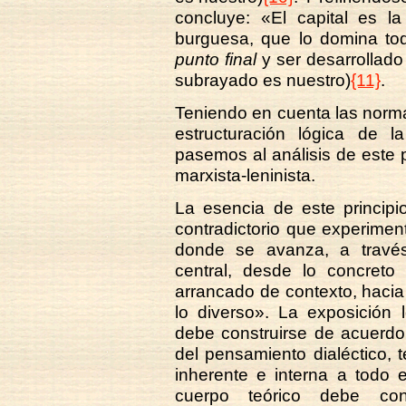
concluye: «El capital es l
burguesa, que lo domina to
punto final
y ser desarrollado 
subrayado es nuestro)
{11}
.
Teniendo en cuenta las norma
estructuración lógica de l
pasemos al análisis de este p
marxista-leninista.
La esencia de este principi
contradictorio que experiment
donde se avanza, a través
central, desde lo concreto
arrancado de contexto, haci
lo diverso». La exposición ló
debe construirse de acuerdo 
del pensamiento dialéctico,
inherente e interna a todo e
cuerpo teórico debe conc