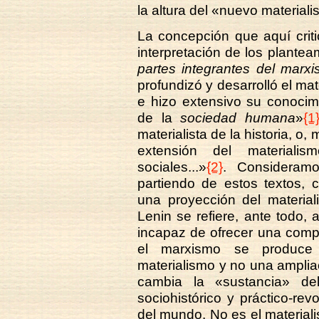
la altura del «nuevo material
La concepción que aquí crit
interpretación de los plante
partes integrantes del marxi
profundizó y desarrolló el mate
e hizo extensivo su conocim
de la
sociedad humana
»
{1
materialista de la historia, o
extensión del material
sociales...»
{2}
. Consideramos
partiendo de estos textos, 
una proyección del materiali
Lenin se refiere, ante todo, 
incapaz de ofrecer una compr
el marxismo se produce u
materialismo y no una amplia
cambia la «sustancia» de
sociohistórico y práctico-rev
del mundo. No es el materiali