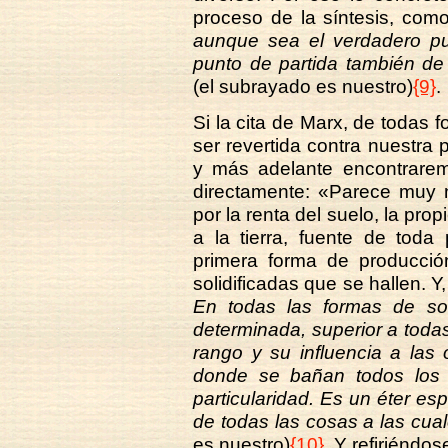
proceso de la síntesis, com
aunque sea el verdadero pun
punto de partida también de
(el subrayado es nuestro)
{9}
.
Si la cita de Marx, de todas 
ser revertida contra nuestra 
y más adelante encontrare
directamente: «Parece muy n
por la renta del suelo, la prop
a la tierra, fuente de toda 
primera forma de producció
solidificadas que se hallen. 
En todas las formas de so
determinada, superior a toda
rango y su influencia a las 
donde se bañan todos los 
particularidad. Es un éter es
de todas las cosas a las cua
es nuestro)
{10}
. Y refiriéndo