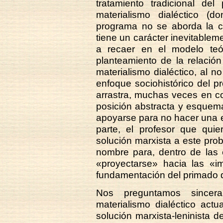
tratamiento tradicional de
materialismo dialéctico (
programa no se aborda la co
tiene un carácter inevitablem
a recaer en el modelo teór
planteamiento de la relación
materialismo dialéctico, al
enfoque sociohistórico del p
arrastra, muchas veces en co
posición abstracta y esquem
apoyarse para no hacer una e
parte, el profesor que quie
solución marxista a este prob
nombre para, dentro de las e
«proyectarse» hacia las «i
fundamentación del primado d
Nos preguntamos sincer
materialismo dialéctico actua
solución marxista-leninista d