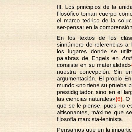
III. Los principios de la uni
filosófico toman cuerpo como
el marco teórico de la soluci
ser-pensar en la comprensión m
En los textos de los clás
sinnúmero de referencias a 
los lugares donde se utili
palabras de Engels en
Ant
consiste en su materialidad»
nuestra concepción. Sin em
argumentación. El propio Eng
mundo «no tiene su prueba p
prestidigitador, sino en el la
las ciencias naturales»
{6}
. O
que se le piense, pues no es
altisonantes, máxime que se
filosofía marxista-leninista.
Pensamos que en la impartición