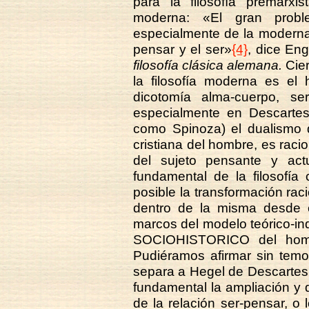
para la filosofía premarxis
moderna: «El gran proble
especialmente de la moderna,
pensar y el ser»
{4}
, dice En
filosofía clásica alemana.
Cier
la filosofía moderna es el
dicotomía alma-cuerpo, se
especialmente en Descartes
como Spinoza) el dualismo d
cristiana del hombre, es raci
del sujeto pensante y act
fundamental de la filosofí
posible la transformación rac
dentro de la misma desde e
marcos del modelo teórico-ind
SOCIOHISTORICO del hombr
Pudiéramos afirmar sin temo
separa a Hegel de Descartes
fundamental la ampliación y
de la relación ser-pensar, o