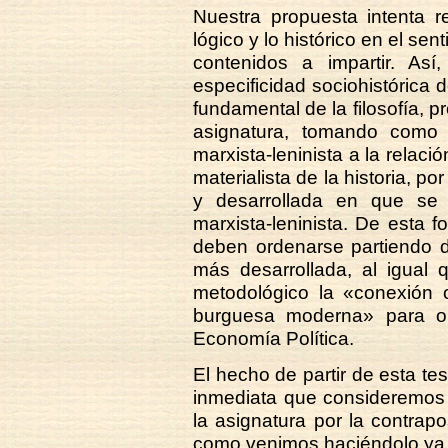
Nuestra propuesta intenta r
lógico y lo histórico en el se
contenidos a impartir. As
especificidad sociohistórica 
fundamental de la filosofía, p
asignatura, tomando como c
marxista-leninista a la relaci
materialista de la historia, p
y desarrollada en que se p
marxista-leninista. De esta f
deben ordenarse partiendo d
más desarrollada, al igual
metodológico la «conexión o
burguesa moderna» para or
Economía Política.
El hecho de partir de esta te
inmediata que consideremos 
la asignatura por la contrapo
como venimos haciéndolo ya 