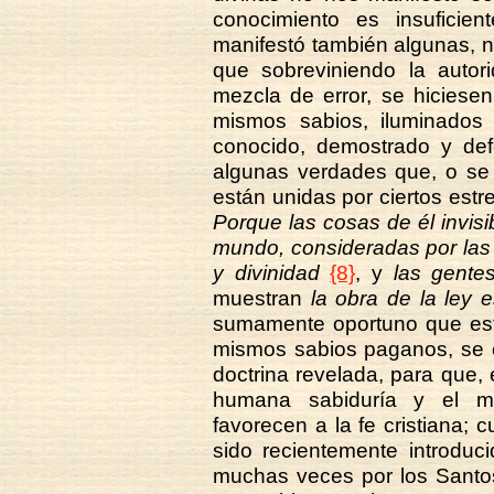
conocimiento es insuficien
manifestó también algunas, no
que sobreviniendo la autor
mezcla de error, se hiciese
mismos sabios, iluminados 
conocido, demostrado y de
algunas verdades que, o se 
están unidas por ciertos estre
Porque las cosas de él invis
mundo, consideradas por las 
y divinidad
{8}
, y
las gentes
muestran
la obra de la ley 
sumamente oportuno que est
mismos sabios paganos, se c
doctrina revelada, para que, 
humana sabiduría y el mi
favorecen a la fe cristiana;
sido recientemente introduc
muchas veces por los Santos