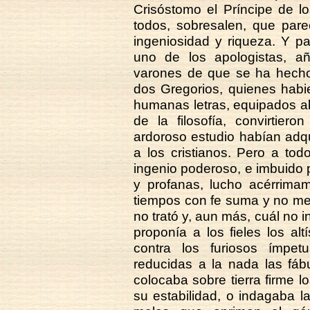
Crisóstomo el Príncipe de lo
todos, sobresalen, que par
ingeniosidad y riqueza. Y 
uno de los apologistas, a
varones de que se ha hecho 
dos Gregorios, quienes habi
humanas letras, equipados 
de la filosofía, convirtier
ardoroso estudio habían adquir
a los cristianos. Pero a tod
ingenio poderoso, e imbuido 
y profanas, lucho acérrimam
tiempos con fe suma y no men
no trató y, aun más, cuál no 
proponía a los fieles los alt
contra los furiosos ímpet
reducidas a la nada las fá
colocaba sobre tierra firme 
su estabilidad, o indagaba l