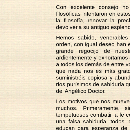
Con excelente consejo no 
filosóficas intentaron en est
la filosofía, renovar la pr
devolverla su antiguo esplend
Hemos sabido, venerables
orden, con igual deseo han 
grande regocijo de nues
ardientemente y exhortamos 
a todos los demás de entre v
que nada nos es más grato
suministréis copiosa y abun
ríos purísimos de sabiduría 
del Angélico Doctor.
Los motivos que nos mueven
muchos. Primeramente, s
tempetuosos combatir la fe c
una falsa sabiduría, todos 
educan para esperanza de l