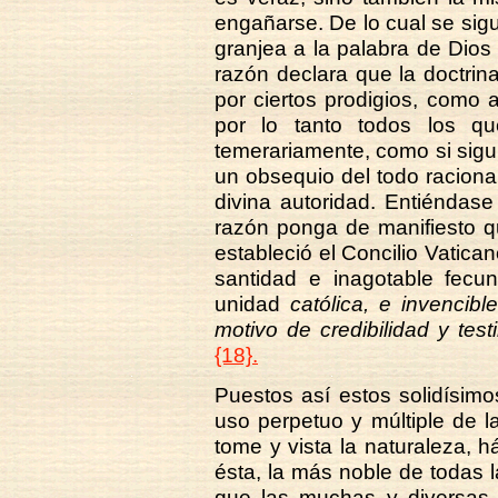
engañarse. De lo cual se si
granjea a la palabra de Dios 
razón declara que la doctrin
por ciertos prodigios, como 
por lo tanto todos los q
temerariamente, como si sig
un obsequio del todo racional,
divina autoridad. Entiéndas
razón ponga de manifiesto que
estableció el Concilio Vatica
santidad e inagotable fecun
unidad
católica, e invencib
motivo de credibilidad y test
{18}.
Puestos así estos solidísim
uso perpetuo y múltiple de la
tome y vista la naturaleza, h
ésta, la más noble de todas 
que las muchas y diversas p