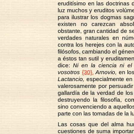
eruditísimo en las doctrinas d
luz muchos y eruditos volúme
para ilustrar los dogmas sa
existen no carezcan absol
obstante, gran cantidad de s
verdades naturales en núm
contra los herejes con la aut
filósofos, cambiando el géne
a éstos tan sutil y eruditame
dice:
Ni en la ciencia ni e
vosotros
{30}.
Arnovio,
en los
Lactancio,
especialmente en s
valerosamente por persuadir
gallardía de la verdad de los
destruyendo la filosofía, 
sino convenciendo a aquellos
parte con las tomadas de la lu
Las cosas que del alma huma
cuestiones de suma importanc