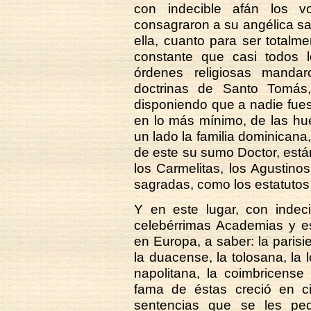
con indecible afán los v
consagraron a su angélica sab
ella, cuanto para ser totalm
constante que casi todos l
órdenes religiosas manda
doctrinas de Santo Tomás, 
disponiendo que a nadie fues
en lo más mínimo, de las hu
un lado la familia dominicana
de este su sumo Doctor, están
los Carmelitas, los Agustino
sagradas, como los estatutos
Y en este lugar, con indeci
celebérrimas Academias y es
en Europa, a saber: la parisi
la duacense, la tolosana, la l
napolitana, la coimbricense
fama de éstas creció en c
sentencias que se les pe