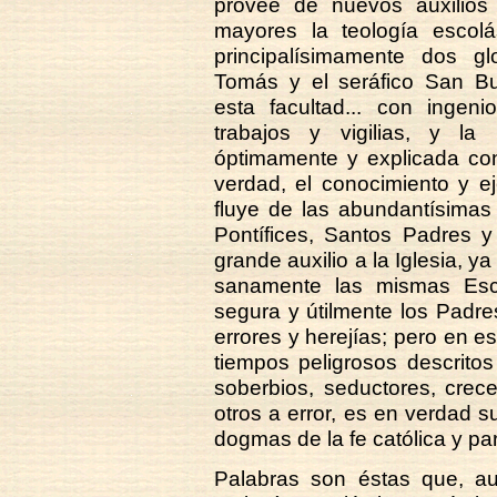
provee de nuevos auxilios 
mayores la teología escolás
principalísimamente dos gl
Tomás y el seráfico San Bu
esta facultad... con ingeni
trabajos y vigilias, y la
óptimamente y explicada con
verdad, el conocimiento y ej
fluye de las abundantísimas
Pontífices, Santos Padres y
grande auxilio a la Iglesia, y
sanamente las mismas Escr
segura y útilmente los Padres
errores y herejías; pero en es
tiempos peligrosos descrito
soberbios, seductores, crec
otros a error, es en verdad 
dogmas de la fe católica y par
Palabras son éstas que, a