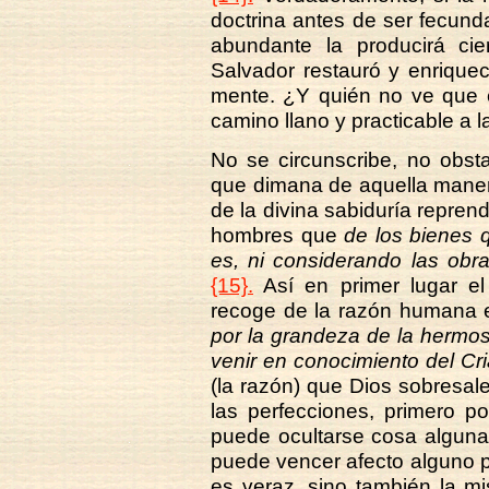
doctrina antes de ser fecund
abundante la producirá ci
Salvador restauró y enrique
mente. ¿Y quién no ve que c
camino llano y practicable a l
No se circunscribe, no obstan
que dimana de aquella manera
de la divina sabiduría repre
hombres que
de los bienes 
es, ni considerando las obra
{15}.
Así en primer lugar el
recoge de la razón humana 
por la grandeza de la hermosu
venir en conocimiento del Cri
(la razón) que Dios sobresal
las perfecciones, primero por
puede ocultarse cosa alguna,
puede vencer afecto alguno p
es veraz, sino también la m