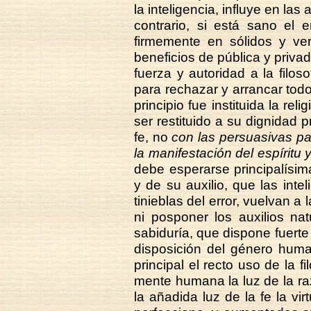
la inteligencia, influye en la
contrario, si está sano el
firmemente en sólidos y ver
beneficios de pública y privad
fuerza y autoridad a la filo
para rechazar y arrancar tod
principio fue instituida la rel
ser restituido a su dignidad p
fe, no
con las persuasivas pa
la manifestación del espíritu y
debe esperarse principalísi
y de su auxilio, que las inte
tinieblas del error, vuelvan a
ni posponer los auxilios nat
sabiduría, que dispone fuert
disposición del género huma
principal el recto uso de la f
mente humana la luz de la raz
la añadida luz de la fe la vir