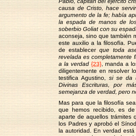
Pablo, capitán del ejército cr
causa de Cristo, hace servir
argumento de la fe; había ap
la espada de manos de los
soberbio Goliat con su espa
aconseja, sino que también 
este auxilio a la filosofía. 
de establecer
que toda ase
revelada es completamente f
a la verdad
{23}
, manda a lo
diligentemente en resolver
testifica Agustino,
si se da 
Divinas Escrituras, por 
semejanza de verdad, pero n
Mas para que la filosofía sea
que hemos recibido, es de
aparte de aquellos trámites
los Padres y aprobó el Síno
la autoridad. En verdad est