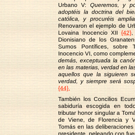
Urbano V:
Queremos, y po
adoptéis la doctrina del b
católica, y procuréis ampli
Renovaron el ejemplo de Urb
Lovaina Inocencio XII
{42}
,
Dionisiano de los Granaten
Sumos Pontífices, sobre 
Inocencio VI, como complem
demás, exceptuada la canóni
en las materias, verdad en la
aquellos que la siguieren s
verdad, y siempre será sos
{44}.
También los Concilios Ecumé
sabiduría escogida en tod
tributar honor singular a Tom
de Viene, de Florencia y V
Tomás en las deliberaciones 
presidente, peleando con fuer