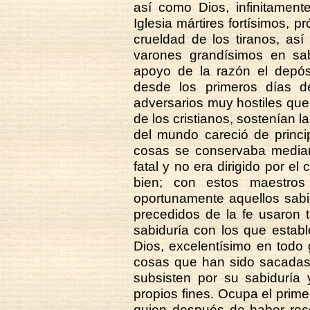
así como Dios, infinitament
Iglesia mártires fortísimos, 
crueldad de los tiranos, así
varones grandísimos en sab
apoyo de la razón el depós
desde los primeros días de 
adversarios muy hostiles que
de los cristianos, sostenían l
del mundo careció de princi
cosas se conservaba median
fatal y no era dirigido por el
bien; con estos maestros 
oportunamente aquellos sa
precedidos de la fe usaron
sabiduría con los que estab
Dios, excelentísimo en todo
cosas que han sido sacadas 
subsisten por su sabiduría
propios fines. Ocupa el prim
quien después de haber rec