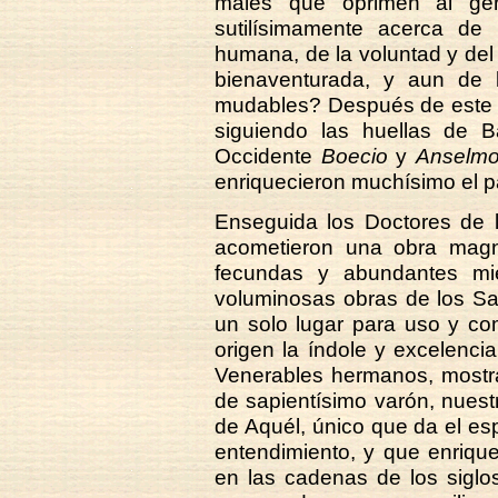
males que oprimen al gé
sutilísimamente acerca de
humana, de la voluntad y del l
bienaventurada, y aun de 
mudables? Después de este 
siguiendo las huellas de B
Occidente
Boecio
y
Anselmo
enriquecieron muchísimo el pat
Enseguida los Doctores de l
acometieron una obra magna
fecundas y abundantes mie
voluminosas obras de los Sa
un solo lugar para uso y co
origen la índole y excelencia 
Venerables hermanos, mostra
de sapientísimo varón, nuest
de Aquél, único que da el espí
entendimiento, y que enriqu
en las cadenas de los siglo