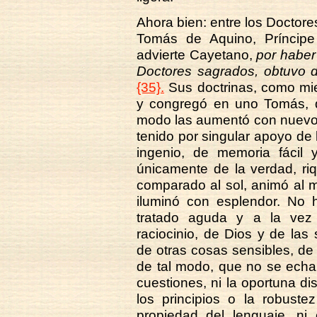
Ahora bien: entre los Doctore
Tomás de Aquino, Príncipe
advierte Cayetano,
por haber
Doctores sagrados, obtuvo d
{35}.
Sus doctrinas, como mi
y congregó en uno Tomás, d
modo las aumentó con nuevos 
tenido por singular apoyo de l
ingenio, de memoria fácil 
únicamente de la verdad, ri
comparado al sol, animó al m
iluminó con esplendor. No h
tratado aguda y a la vez 
raciocinio, de Dios y de las
de otras cosas sensibles, de
de tal modo, que no se echa
cuestiones, ni la oportuna dis
los principios o la robuste
propiedad del lenguaje, ni 