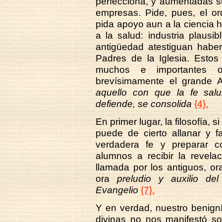
perfecciona, y aumentadas s
empresas. Pide, pues, el o
pida apoyo aun a la ciencia h
a la salud: industria plaus
antigüedad atestiguan haber
Padres de la Iglesia. Esto
muchos e importantes o
brevísimamente el grande 
aquello con que la fe salu
defiende, se consolida
{4}.
En primer lugar, la filosofía,
puede de cierto allanar y f
verdadera fe y preparar 
alumnos a recibir la revelaci
llamada por los antiguos, o
ora
preludio y auxilio del 
Evangelio
{7}.
Y en verdad, nuestro benign
divinas no nos manifestó s