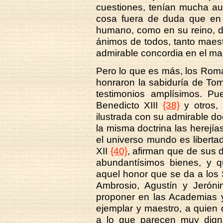
cuestiones, tenían mucha aut
cosa fuera de duda que en 
humano, como en su reino, d
ánimos de todos, tanto maes
admirable concordia en el mag
Pero lo que es más, los Rom
honraron la sabiduría de To
testimonios amplísimos. P
Benedicto XIII
{38}
y otros, 
ilustrada con su admirable do
la misma doctrina las herejía
el universo mundo es liberta
XII
{40}
, afirman que de sus d
abundantísimos bienes, y 
aquel honor que se da a los 
Ambrosio, Agustín y Jeróni
proponer en las Academias 
ejemplar y maestro, a quien 
a lo que parecen muy digna