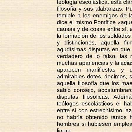
teología escolástica, está c
filosofía y sus alabanzas. 
temible a los enemigos de l
dice el mismo Pontífice «aqu
causas y de cosas entre sí, 
la formación de los soldados 
y distinciones, aquella 
agudísimas disputas en que se
verdadero de lo falso, las 
muchas apariencias y falacias
aparecen manifiestas y
admirables dotes, decimos, 
aquella filosofía que los ma
sabio consejo, acostumbrar
disputas filosóficas. Adem
teólogos escolásticos el ha
entre sí con estrechísimo laz
no habría obtenido tantos 
hombres si hubiesen emplead
ligera.