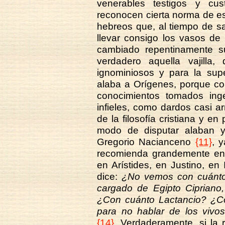
venerables testigos y cust
reconocen cierta norma de est
hebreos que, al tiempo de sa
llevar consigo los vasos de 
cambiado repentinamente su 
verdadero aquella vajilla,
ignominiosos y para la sup
alaba a Orígenes, porque co
conocimientos tomados in
infieles, como dardos casi 
de la filosofía cristiana y en
modo de disputar alaban y
Gregorio Nacianceno
{11}
, 
recomienda grandemente en C
en Arístides, en Justino, e
dice:
¿No vemos con cuánto 
cargado de Egipto Cipriano,
¿Con cuánto Lactancio? ¿Con
para no hablar de los vivo
{14}.
Verdaderamente, si la r