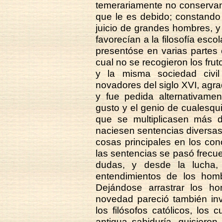
temerariamente no conservan
que le es debido; constando
juicio de grandes hombres, y 
favorecían a la filosofía esco
presentóse en varias partes c
cual no se recogieron los fru
y la misma sociedad civil
novadores del siglo XVI, agrad
y fue pedida alternativamen
gusto y el genio de cualesqui
que se multiplicasen más de
naciesen sentencias diversas 
cosas principales en los co
las sentencias se pasó frecue
dudas, y desde la lucha,
entendimientos de los hom
Dejándose arrastrar los h
novedad pareció también inv
los filósofos católicos, los
antigua sabiduría, quisiero