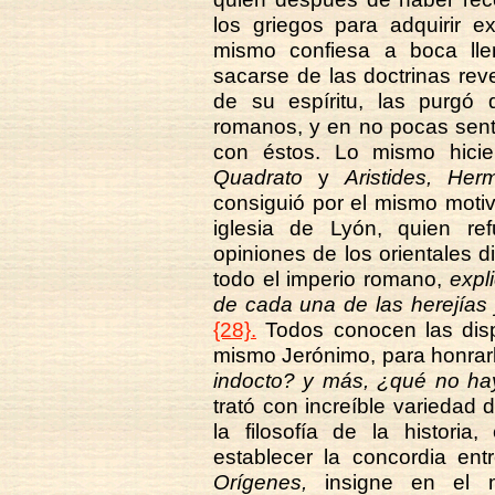
los griegos para adquirir e
mismo confiesa a boca ll
sacarse de las doctrinas rev
de su espíritu, las purgó
romanos, y en no pocas sente
con éstos. Lo mismo hicie
Quadrato
y
Aristides, Her
consiguió por el mismo moti
iglesia de Lyón, quien re
opiniones de los orientales 
todo el imperio romano,
expli
de cada una de las herejías 
{28}.
Todos conocen las disp
mismo Jerónimo, para honrarl
indocto? y más, ¿qué no hay
trató con increíble variedad
la filosofía de la historia,
establecer la concordia ent
Orígenes,
insigne en el mag