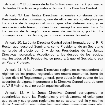
Artículo 8.º El gobierno de la
Unión Fraternal
se hará por medio
de Juntas Directivas regionales y de una Junta Directiva Central.
Artículo 9.º Las Juntas Directivas regionales constarán de un
Presidente y dos consejeros, uno de ellos secretario, elegidos por
los socios de la región del modo que ellos determinaren, y se
renovarán cada trienio, pudiendo ser reelegidos sus miembros. Si
los socios de la región excedieren de veinticinco, podrán los
consejeros ser más de dos, pero nunca pasarán de cuatro.
Artículo 10. La Junta Directiva Central estará formada por el R. P.
Rector que fuese del Seminario, como Presidente, de un Secretario
nombrado al efecto por él y de los Presidentes de las Juntas
Directivas regionales. Accediendo a los deseos de los socios,
manifestados al P. Presidente, se procurará que el Secretario sea
un Padre Profesor.
Artículo 11. A las Juntas Directivas regionales corresponderá el
régimen de los grupos regionales con entera autonomía, fuera de
lo que dicte el Reglamento general; pero deberán dar cuenta de los
acuerdos de alguna importancia a la Directiva Central para obtener
su V.º B.º sin el cual no serán aquéllos válidos.
Artículo 12. A la Junta Directiva Central corresponde la
superioridad sobre las Regionales y principalmente el velar para
que éstas y sus grupos regionales no se aparten del fin y espíritu
de la Asociación, con todas las facultades necesarias para ello,