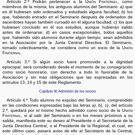
Artículo 2.º Podrán pertenecer a la
Unión Fraternal
, como
miembros de la misma, los antiguos alumnos del Seminario:
a)
que
en él hubiesen sido ordenados y estudiado alguna facultad;
b)
los
que, habiendo entrado en el Seminario después de ordenados de
sacerdotes hayan también cursado en él alguna facultad;
c)
los que
hubiesen concluido en él sus estudios, aunque hubieran salido
antes de ordenarse;
d)
en casos excepcionales, todos aquellos
que, habiendo sido alumnos durante algún tiempo, sean admitidos
en la Asociación por la Junta Central Directiva. El Seminario,
tomado colectivamente, se considera como un socio de la
Unión
Fraternal
.
Artículo 3.º Si algún socio fuere promovido a la dignidad
episcopal, será considerado desde el momento de su consagración
como socio honorario, con derecho a todo lo favorable de la
Asociación y sin más obligaciones que las expresadas en los
artículos 13, 14 y 15 de este Reglamento.
Capítulo III: Admisión de los socios
Artículo 4.º Todo alumno no expulso del Seminario, comprendido
en las condiciones expresadas bajo las letras
a), b), c),
del artículo
2.º, quedará por el mismo hecho admitido como socio de la
Unión
Fraternal
, si al salir del Seminario o en los meses próximos a su
salida, manifiesta este su deseo al Presidente o al Secretario de la
Junta Directiva Central, o al Presidente de la Regional; el cual, en
este último caso, pasará aviso de ello al Secretario de la Central,