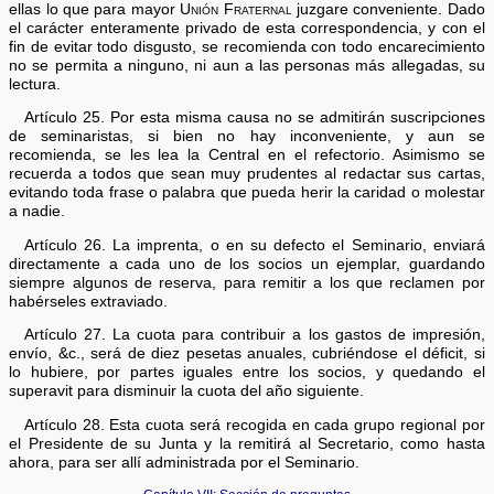
ellas lo que para mayor
Unión Fraternal
juzgare conveniente. Dado
el carácter enteramente privado de esta correspondencia, y con el
fin de evitar todo disgusto, se recomienda con todo encarecimiento
no se permita a ninguno, ni aun a las personas más allegadas, su
lectura.
Artículo 25. Por esta misma causa no se admitirán suscripciones
de seminaristas, si bien no hay inconveniente, y aun se
recomienda, se les lea la Central en el refectorio. Asimismo se
recuerda a todos que sean muy prudentes al redactar sus cartas,
evitando toda frase o palabra que pueda herir la caridad o molestar
a nadie.
Artículo 26. La imprenta, o en su defecto el Seminario, enviará
directamente a cada uno de los socios un ejemplar, guardando
siempre algunos de reserva, para remitir a los que reclamen por
habérseles extraviado.
Artículo 27. La cuota para contribuir a los gastos de impresión,
envío, &c., será de diez pesetas anuales, cubriéndose el déficit, si
lo hubiere, por partes iguales entre los socios, y quedando el
superavit para disminuir la cuota del año siguiente.
Artículo 28. Esta cuota será recogida en cada grupo regional por
el Presidente de su Junta y la remitirá al Secretario, como hasta
ahora, para ser allí administrada por el Seminario.