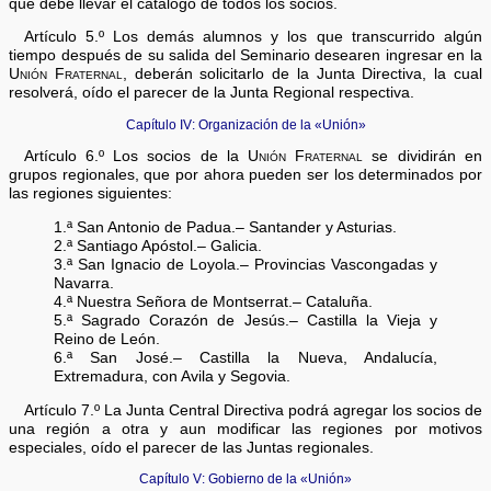
que debe llevar el catálogo de todos los socios.
Artículo 5.º Los demás alumnos y los que transcurrido algún
tiempo después de su salida del Seminario desearen ingresar en la
Unión Fraternal
, deberán solicitarlo de la Junta Directiva, la cual
resolverá, oído el parecer de la Junta Regional respectiva.
Capítulo IV: Organización de la «Unión»
Artículo 6.º Los socios de la
Unión Fraternal
se dividirán en
grupos regionales, que por ahora pueden ser los determinados por
las regiones siguientes:
1.ª San Antonio de Padua.– Santander y Asturias.
2.ª Santiago Apóstol.– Galicia.
3.ª San Ignacio de Loyola.– Provincias Vascongadas y
Navarra.
4.ª Nuestra Señora de Montserrat.– Cataluña.
5.ª Sagrado Corazón de Jesús.– Castilla la Vieja y
Reino de León.
6.ª San José.– Castilla la Nueva, Andalucía,
Extremadura, con Avila y Segovia.
Artículo 7.º La Junta Central Directiva podrá agregar los socios de
una región a otra y aun modificar las regiones por motivos
especiales, oído el parecer de las Juntas regionales.
Capítulo V: Gobierno de la «Unión»