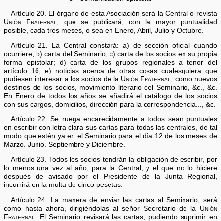
Artículo 20. El órgano de esta Asociación será la Central o revista
Unión Fraternal
, que se publicará, con la mayor puntualidad
posible, cada tres meses, o sea en Enero, Abril, Julio y Octubre.
Artículo 21. La Central constará: a) de sección oficial cuando
ocurriere; b) carta del Seminario; c) carta de los socios en su propia
forma epistolar; d) carta de los grupos regionales a tenor del
artículo 16; e) noticias acerca de otras cosas cualesquiera que
pudiesen interesar a los socios de la
Unión Fraternal
, como nuevos
destinos de los socios, movimiento literario del Seminario, &c., &c.
En Enero de todos los años se añadirá el catálogo de los socios
con sus cargos, domicilios, dirección para la correspondencia..., &c.
Artículo 22. Se ruega encarecidamente a todos sean puntuales
en escribir con letra clara sus cartas para todas las centrales, de tal
modo que estén ya en el Seminario para el día 12 de los meses de
Marzo, Junio, Septiembre y Diciembre.
Artículo 23. Todos los socios tendrán la obligación de escribir, por
lo menos una vez al año, para la Central, y el que no lo hiciere
después de avisado por el Presidente de la Junta Regional,
incurrirá en la multa de cinco pesetas.
Artículo 24. La manera de enviar las cartas al Seminario, será
como hasta ahora, dirigiéndolas al señor Secretario de la
Unión
Fraternal
. El Seminario revisará las cartas, pudiendo suprimir en