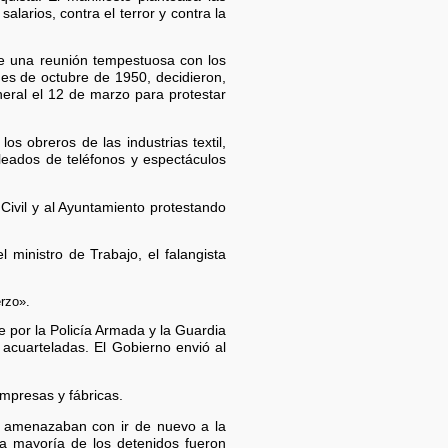
alarios, contra el terror y contra la
de una reunión tempestuosa con los
ones de octubre de 1950, decidieron,
neral el 12 de marzo para protestar
os obreros de las industrias textil,
pleados de teléfonos y espectáculos
 Civil y al Ayuntamiento protestando
ministro de Trabajo, el falangista
erzo».
e por la Policía Armada y la Guardia
n acuarteladas. El Gobierno envió al
empresas y fábricas.
ue amenazaban con ir de nuevo a la
 La mayoría de los detenidos fueron