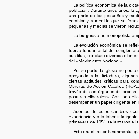
La política económica de la dicta
población. Durante unos años, la a
una parte de los pequeños y medi
cambiar y a medida que se fortal
pequeñas y medias se vieron reducid
La burguesía no monopolista empez
La evolución económica se reflejó
fuerza fundamental del conglomerad
sus filas, e incluso diversos elemen
del «Movimiento Nacional».
Por su parte, la Iglesia no podía
apoyando a la dictadura, algunas 
ciertas actitudes críticas para c
Obreras de Acción Católica (HOAC
través de sus órganos de prensa, 
posturas «liberales». Con todo ell
desempeñar un papel dirigente en la
Además de estos cambios econó
experiencia y a la labor infatigab
primavera de 1951 se lanzaron a la c
Este era el factor fundamental que