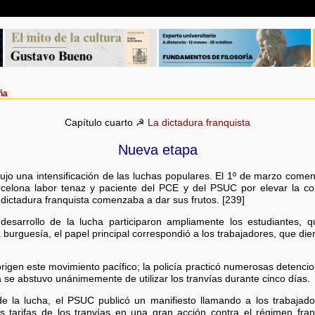
ña
Capítulo cuarto ☭
La dictadura franquista
Nueva etapa
jo una intensificación de las luchas populares. El 1º de marzo come
celona labor tenaz y paciente del PCE y del PSUC por elevar la con
a dictadura franquista comenzaba a dar sus frutos. [239]
 desarrollo de la lucha participaron ampliamente los estudiantes, 
urguesía, el papel principal correspondió a los trabajadores, que dier
igen este movimiento pacífico; la policía practicó numerosas detencion
a se abstuvo unánimemente de utilizar los tranvías durante cinco días.
 la lucha, el PSUC publicó un manifiesto llamando a los trabajado
s tarifas de los tranvías en una gran acción contra el régimen franq