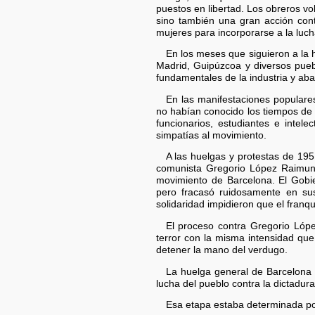
puestos en libertad. Los obreros vo
sino también una gran acción cont
mujeres para incorporarse a la luch
En los meses que siguieron a la 
Madrid, Guipúzcoa y diversos pueb
fundamentales de la industria y aba
En las manifestaciones populares
no habían conocido los tiempos de 
funcionarios, estudiantes e inte
simpatías al movimiento.
A las huelgas y protestas de 1951
comunista Gregorio López Raimund
movimiento de Barcelona. El Gobier
pero fracasó ruidosamente en sus
solidaridad impidieron que el franq
El proceso contra Gregorio Lóp
terror con la misma intensidad que
detener la mano del verdugo.
La huelga general de Barcelona 
lucha del pueblo contra la dictadura
Esa etapa estaba determinada por