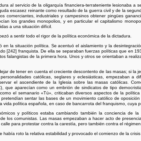
dura al servicio de la oligarquía financiera-terrateniente lesionaba a
guda escasez reinante como resultado de la guerra civil y de la segun
os comerciantes, industriales y campesinos obtener pingües gananci
ecían los grandes monopolios, y en particular el capitalismo monop
as a una situación difícil.
ó a sentir todo el rigor de la política económica de la dictadura.
 en la situación política. Se acentuó el aislamiento y la desintegrac
o [242] franquista. De ella se separaban fuerzas políticas que en 1
tos falangistas de la primera hora. Unos y otros se orientaban a realiza
 dejar de tener en cuenta el creciente descontento de las masas; si la j
personalidades católicas, seglares y eclesiásticas, empezaban a d
onservar el ascendiente de la Iglesia sobre las masas católicas. 
), que aparecían como un embrión de sindicatos de tipo democristia
como el semanario «Tú», criticaban diversos aspectos de la política 
o pretendían sentar las bases de un movimiento católico de oposició
 vida política española, en caso de bancarrota del franquismo, cuya pos
micos y políticos estaba cambiando también la conciencia de la 
le de los comunistas. Las masas empezaban a hacer acto de presencia 
alle para protestar contra la carestía, pero también contra el régimen d
 había roto la relativa estabilidad y provocado el comienzo de la crisis 