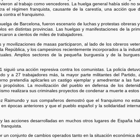
lvieron al trabajo como vencedores. La huelga general había sido no só
ra el régimen franquista, causante de la carestía, una acción que
a contra el franquismo.
huelga de Barcelona, fueron escenario de luchas y protestas obreras y
los en distintas provincias. Las huelgas y manifestaciones de la pri
rcaron a cientos de miles de trabajadores.
 y movilizaciones de masas participaron, al lado de los obreros vete
la República, y los campesinos recientemente incorporados a la indus
lectuales. Amplios sectores de la pequeña burguesía y de la burgue
 siguió una acción represiva contra los comunistas. La policía detuvo
o y a 27 trabajadores más, la mayor parte militantes del Partido, 
no pretendía aplicarles un castigo ejemplar y amedrentar a las fuer
 propósitos. La movilización del pueblo en defensa de los deteni
uismo realizara sus criminales proyectos de condenar a muerte a estos 
ez Raimundo y sus compañeros demostró que el franquismo no estab
 en épocas anteriores y que el pueblo español y la solidaridad interna
y las acciones desarrolladas en muchos otros lugares de España ha
 franquista.
 un conjunto de cambios operados tanto en la situación económica del 