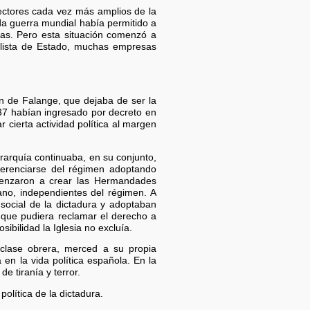
 sectores cada vez más amplios de la
da guerra mundial había permitido a
as. Pero esta situación comenzó a
olista de Estado, muchas empresas
ión de Falange, que dejaba de ser la
937 habían ingresado por decreto en
r cierta actividad política al margen
erarquía continuaba, en su conjunto,
iferenciarse del régimen adoptando
Comenzaron a crear las Hermandades
no, independientes del régimen. A
social de la dictadura y adoptaban
n que pudiera reclamar el derecho a
ibilidad la Iglesia no excluía.
clase obrera, merced a su propia
en la vida política española. En la
e tiranía y terror.
política de la dictadura.