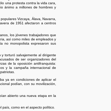
lo una protesta contra la vida cara,
 dio ánimo a millones de hombres y
 populares Vizcaya, Álava, Navarra,
mavera de 1951 afectaron a centros
ranos, los jóvenes trabajadores que
tria, así como miles de empleados y
sía no monopolista expresaron sus
 y torturó salvajemente al dirigente
acusados de ser organizadores del
zas de la oposición antifranquista:
dos y la campaña internacional de
patriotas.
a ya en condiciones de aplicar el
cional podían, con su movilización,
bían abierto una nueva etapa en la
país, como en el aspecto político.