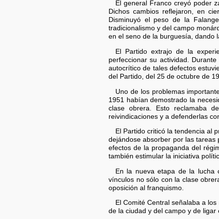
El general Franco creyó poder za
Dichos cambios reflejaron, en cie
Disminuyó el peso de la Falange 
tradicionalismo y del campo monárqu
en el seno de la burguesía, dando l
El Partido extrajo de la exper
perfeccionar su actividad. Durante
autocrítico de tales defectos estuv
del Partido, del 25 de octubre de 1
Uno de los problemas importantes
1951 habían demostrado la necesida
clase obrera. Esto reclamaba d
reivindicaciones y a defenderlas co
El Partido criticó la tendencia al
dejándose absorber por las tareas p
efectos de la propaganda del régime
también estimular la iniciativa polít
En la nueva etapa de la lucha c
vínculos no sólo con la clase obr
oposición al franquismo.
El Comité Central señalaba a los
de la ciudad y del campo y de ligar 