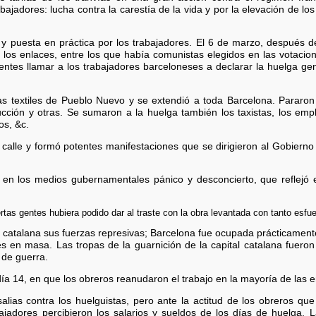
ajadores: lucha contra la carestía de la vida y por la elevación de los s
 y puesta en práctica por los trabajadores. El 6 de marzo, después 
s, los enlaces, entre los que había comunistas elegidos en las votaci
ntes llamar a los trabajadores barceloneses a declarar la huelga ge
as textiles de Pueblo Nuevo y se extendió a toda Barcelona. Pararon l
ucción y otras. Se sumaron a la huelga también los taxistas, los em
os, &c.
 calle y formó potentes manifestaciones que se dirigieron al Gobierno
en los medios gubernamentales pánico y desconcierto, que reflejó el 
rtas gentes hubiera podido dar al traste con la obra levantada con tanto esfu
l catalana sus fuerzas represivas; Barcelona fue ocupada prácticament
nes en masa. Las tropas de la guarnición de la capital catalana fuero
 de guerra.
ía 14, en que los obreros reanudaron el trabajo en la mayoría de las 
salias contra los huelguistas, pero ante la actitud de los obreros q
bajadores percibieron los salarios y sueldos de los días de huelga.