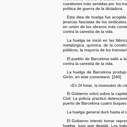
cuestiones más sentidas por los trab
política de guerra de la dictadura.
Esta idea de huelga fue acogida
jerarcas fascistas de los sindicato
en unión de los obreros más consie
contra la carestía de la vida.
La huelga se inició en las fábric
metalúrgica, química, de la constr
públicos, la mayoría de los tranviari
El pueblo de Barcelona salió a la
contra la carestía de la vida.
La huelga de Barcelona produjo 
Girón, en este comentario: [240]
«En 24 horas, la insensatez de cie
El Gobierno volcó sobre la capita
Civil. La policía practicó detencio
puerto de Barcelona cuatro buques
La huelga general duró hasta el d
El Gobierno intentó tomar repre
huelga, tuvo que desistir. Los tra