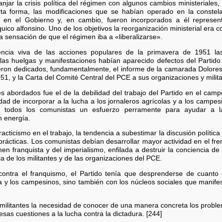
njar la crisis política del régimen con algunos cambios ministeriales,
rta forma, las modificaciones que se habían operado en la constela
en el Gobierno y, en cambio, fueron incorporados a él represent
ico alfonsino. Uno de los objetivos la reorganización ministerial era co
a sensación de que el régimen iba a «liberalizarse».
iencia viva de las acciones populares de la primavera de 1951 las
 las huelgas y manifestaciones habían aparecido defectos del Partido q
ieron dedicados, fundamentalmente, el informe de la camarada Dolores 
951, y la Carta del Comité Central del PCE a sus organizaciones y milita
 abordados fue el de la debilidad del trabajo del Partido en el cam
d de incorporar a la lucha a los jornaleros agrícolas y a los campesi
e todos los comunistas un esfuerzo perramente para ayudar a l
n energía.
 practicismo en el trabajo, la tendencia a subestimar la discusión polític
rácticas. Los comunistas debían desarrollar mayor actividad en el fren
n franquista y del imperialismo, enfilada a destruir la conciencia de 
ica de los militantes y de las organizaciones del PCE.
ontra el franquismo, el Partido tenía que desprenderse de cuanto d
era y los campesinos, sino también con los núcleos sociales que mani
 militantes la necesidad de conocer de una manera concreta los probl
esas cuestiones a la lucha contra la dictadura. [244]