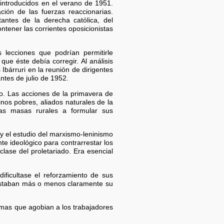
 introducidos en el verano de 1951.
ción de las fuerzas reaccionarias.
antes de la derecha católica, del
ntener las corrientes oposicionistas
 lecciones que podrían permitirle
ue éste debía corregir. Al análisis
Ibárruri en la reunión de dirigentes
ntes de julio de 1952.
po. Las acciones de la primavera de
nos pobres, aliados naturales de la
as masas rurales a formular sus
a y el estudio del marxismo-leninismo
te ideológico para contrarrestar los
clase del proletariado. Era esencial
ificultase el reforzamiento de sus
festaban más o menos claramente su
emas que agobian a los trabajadores