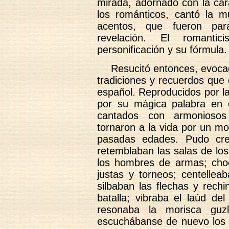
mirada, adornado con la cara
los románticos, cantó la mu
acentos, que fueron para
revelación. El romanti
personificación y su fórmula.
Resucitó entonces, evoca
tradiciones y recuerdos que 
español. Reproducidos por la
por su mágica palabra en c
cantados con armoniosos
tornaron a la vida por un m
pasadas edades. Pudo cre
retemblaban las salas de los
los hombres de armas; choc
justas y torneos; centellea
silbaban las flechas y rech
batalla; vibraba el laúd del
resonaba la morisca guzl
escuchábanse de nuevo los r