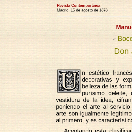
Revista Contemporánea
Madrid, 15 de agosto de 1878
Manue
Bocet
<
Don J
n estético francé
decorativas y ex
belleza de las form
purísimo deleite
vestidura de la idea, cifra
poniendo el arte al servici
arte son igualmente legítim
al primero, y es característi
Aceptando esta clasifica