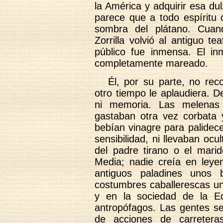
la América y adquirir esa d
parece que a todo espíritu 
sombra del plátano. Cuand
Zorrilla volvió al antiguo t
público fue inmensa. El in
completamente mareado.
Él, por su parte, no rec
otro tiempo le aplaudiera. 
ni memoria. Las melenas 
gastaban otra vez corbata 
bebían vinagre para palidecer
sensibilidad, ni llevaban ocul
del padre tirano o el mari
Media; nadie creía en leyen
antiguos paladines unos
costumbres caballerescas un
y en la sociedad de la E
antropófagos. Las gentes se
de acciones de carreteras