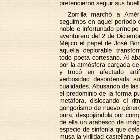
pretendieron seguir sus huell
Zorrilla marchó a Amér
seguimos en aquel período d
noble e infortunado príncip
aventurero del 2 de Diciemb
Méjico el papel de José Bon
aquella deplorable transfo
todo poeta cortesano. Al ab
por la atmósfera cargada de 
y trocó en afectado arti
verbosidad desordenada su 
cualidades. Abusando de las
el predominio de la forma pu
metáfora, dislocando el ri
gongorismo de nuevo género.
pura, despojándola por comp
de ella un arabesco de imág
especie de sinfonía que delei
musa la virilidad castellana 