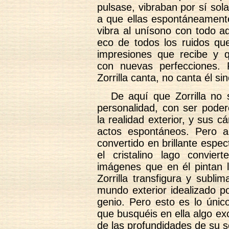
pulsase, vibraban por sí sol
a que ellas espontáneamente
vibra al unísono con todo aq
eco de todos los ruidos que
impresiones que recibe y 
con nuevas perfecciones.
Zorrilla canta, no canta él s
De aquí que Zorrilla no 
personalidad, con ser pode
la realidad exterior, y sus c
actos espontáneos. Pero 
convertido en brillante espec
el cristalino lago convie
imágenes que en él pintan l
Zorrilla transfigura y subli
mundo exterior idealizado po
genio. Pero esto es lo únic
que busquéis en ella algo exc
de las profundidades de su s