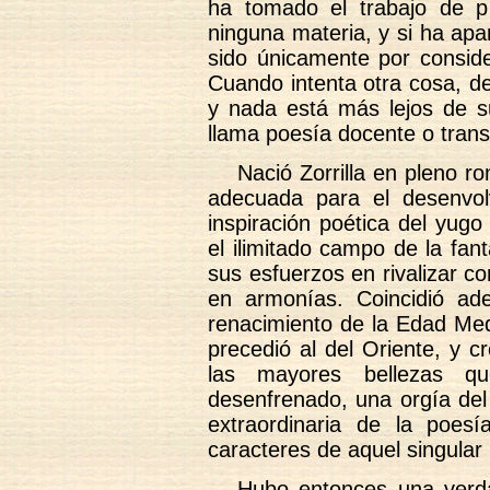
ha tomado el trabajo de p
ninguna materia, y si ha apa
sido únicamente por consid
Cuando intenta otra cosa, d
y nada está más lejos de s
llama poesía docente o trans
Nació Zorrilla en pleno r
adecuada para el desenvolv
inspiración poética del yugo
el ilimitado campo de la fanta
sus esfuerzos en rivalizar co
en armonías. Coincidió ad
renacimiento de la Edad Med
precedió al del Oriente, y 
las mayores bellezas qu
desenfrenado, una orgía del
extraordinaria de la poesí
caracteres de aquel singular
Hubo entonces una verda