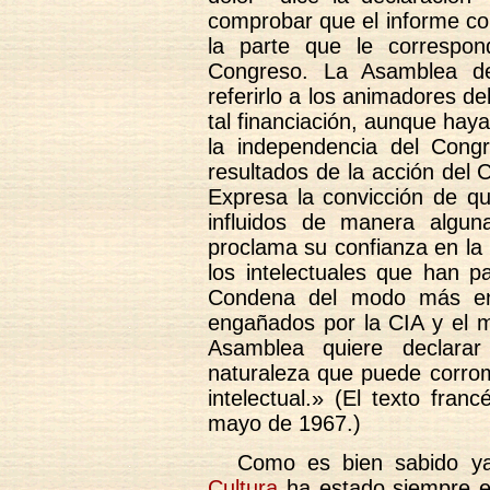
comprobar que el informe co
la parte que le correspon
Congreso. La Asamblea dep
referirlo a los animadores d
tal financiación, aunque ha
la independencia del Congr
resultados de la acción del
Expresa la convicción de q
influidos de manera algu
proclama su confianza en la 
los intelectuales que han p
Condena del modo más en
engañados por la CIA y el 
Asamblea quiere declara
naturaleza que puede corrom
intelectual.» (El texto fra
mayo de 1967.)
Como es bien sabido y
Cultura
ha estado siempre en