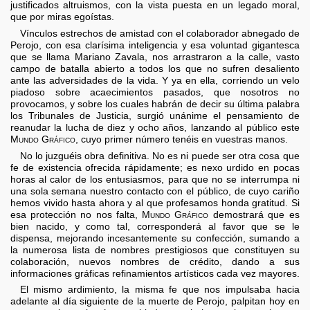
justificados altruismos, con la vista puesta en un legado moral,
que por miras egoístas.
Vínculos estrechos de amistad con el colaborador abnegado de
Perojo, con esa clarísima inteligencia y esa voluntad gigantesca
que se llama Mariano Zavala, nos arrastraron a la calle, vasto
campo de batalla abierto a todos los que no sufren desaliento
ante las adversidades de la vida. Y ya en ella, corriendo un velo
piadoso sobre acaecimientos pasados, que nosotros no
provocamos, y sobre los cuales habrán de decir su última palabra
los Tribunales de Justicia, surgió unánime el pensamiento de
reanudar la lucha de diez y ocho años, lanzando al público este
Mundo Gráfico
, cuyo primer número tenéis en vuestras manos.
No lo juzguéis obra definitiva. No es ni puede ser otra cosa que
fe de existencia ofrecida rápidamente; es nexo urdido en pocas
horas al calor de los entusiasmos, para que no se interrumpa ni
una sola semana nuestro contacto con el público, de cuyo cariño
hemos vivido hasta ahora y al que profesamos honda gratitud. Si
esa protección no nos falta,
Mundo Gráfico
demostrará que es
bien nacido, y como tal, corresponderá al favor que se le
dispensa, mejorando incesantemente su confección, sumando a
la numerosa lista de nombres prestigiosos que constituyen su
colaboración, nuevos nombres de crédito, dando a sus
informaciones gráficas refinamientos artísticos cada vez mayores.
El mismo ardimiento, la misma fe que nos impulsaba hacia
adelante al día siguiente de la muerte de Perojo, palpitan hoy en