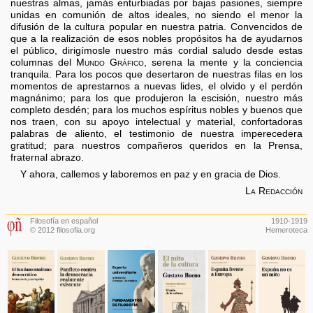
nuestras almas, jamás enturbiadas por bajas pasiones, siempre
unidas en comunión de altos ideales, no siendo el menor la
difusión de la cultura popular en nuestra patria. Convencidos de
que a la realización de esos nobles propósitos ha de ayudarnos
el público, dirigímosle nuestro más cordial saludo desde estas
columnas del
Mundo Gráfico,
serena la mente y la conciencia
tranquila. Para los pocos que desertaron de nuestras filas en los
momentos de aprestarnos a nuevas lides, el olvido y el perdón
magnánimo; para los que produjeron la escisión, nuestro más
completo desdén; para los muchos espíritus nobles y buenos que
nos traen, con su apoyo intelectual y material, confortadoras
palabras de aliento, el testimonio de nuestra imperecedera
gratitud; para nuestros compañeros queridos en la Prensa,
fraternal abrazo.
Y ahora, callemos y laboremos en paz y en gracia de Dios.
La Redacción
Filosofía en español
1910-1919
© 2012 filosofia.org
Hemeroteca