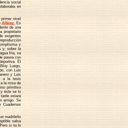
encia social
colaboraba en
primer nivel
de
Alférez.
Es
dente de una
 propietario
de exigentes
 reproducción
simplísima y
 y, sobre la
gua fría, va
rde pasea con
deportiva. Él
 Bloy. Luego,
do, con Luis
Panero y Luis
 a la tesis
 a la misa de
smo primitivo
 y éste se lo
tarde estará
gún amigo. Se
e Cuadernos
ser madrileño
ptible salsa
Pero si no lo