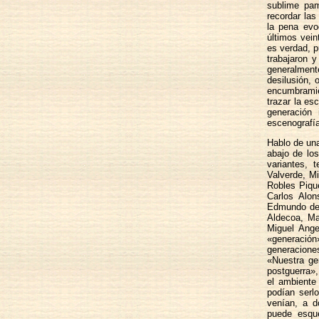
sublime pam
recordar las
la pena evo
últimos vein
es verdad, p
trabajaron 
generalmen
desilusión, 
encumbramie
trazar la es
generación
escenografía
Hablo de una
abajo de lo
variantes, 
Valverde, M
Robles Piqu
Carlos Alon
Edmundo de 
Aldecoa, M
Miguel Ange
«generació
generacione
«Nuestra ge
postguerra»,
el ambiente
podían serl
venían, a d
puede esque