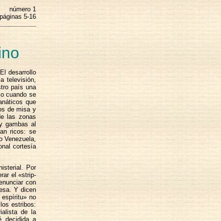
número 1
páginas 5-16
ino
l desarrollo
a televisión,
stro país una
 o cuando se
anáticos que
os de misa y
de las zonas
 y gambas al
an ricos: se
 o Venezuela,
onal cortesía
sterial. Por
ar el «strip-
renunciar con
resa. Y dicen
 espíritu» no
os estribos:
alista de la
é decidida a