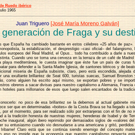
de Ruedo ibérico
julio 1965
Juan Triguero
[José María Moreno Galván]
 generación de Fraga y su dest
s que España ha cambiado bastante en estos célebres «25 años de paz». E
monopolista, la estabilización, el desprestigio –casi oficial– del falangismo, l
tulos europeos del Real Madrid, el Opus... todo ha contribuido a darle a nue
istinta. Cuando uno se toma una cerveza en la terraza de un café de Madrid
 playa mediterránea, le cuesta imaginar que éste fue un país de curas f
tar para defender a la Santa Madre Iglesia, de santones tétricos y de beat
adicional miseria de España subsiste, claro, pero está escondida, alejada 
por una exultante brillantez de Seat 600, turistas suecas, Samuel Bronston
más, como alguien ha escrito aquí mismo, se exportan pobres y se import
tros obreros a sacar divisas para nuestro capitalismo a Alemania, Francia
n hoteles para millonarios de esos que luego salen encantados de la tradici
onocerlo: no poco de esa brillantez se la debemos al actual gabinete mini
ece ser que en determinadas «boites» de la Costa Brava se ha llegado a toler
, por el momento, para ser realizado sólo por extranjeras con el fin de no 
dad a la tradición honesta de nuestras mujeres, herederas de Isabel y de Te
che inaugural, algún ibero reprimido por demasiados siglos de «valores del
er su entusiasmo cuando vio desnudarse a una americana y gritó, perdidos l
 Iribarne! Claro está que se continúa siendo enemigo del concepto materi
ero eso no impide que la economía que nuestro capitalismo proyecta est