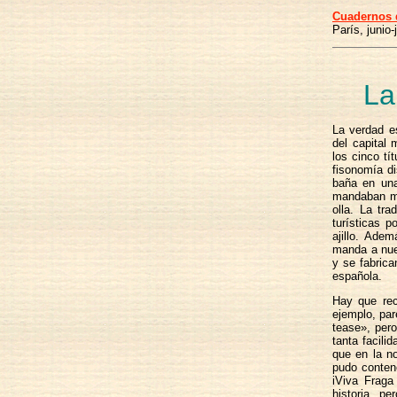
Cuadernos 
París, junio-
La
La verdad e
del capital 
los cinco tí
fisonomía d
baña en una
mandaban ma
olla. La tr
turísticas 
ajillo. Ade
manda a nues
y se fabrica
española.
Hay que rec
ejemplo, par
tease», pero
tanta facili
que en la no
pudo conten
iViva Fraga
historia, p