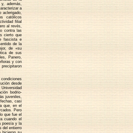
– y, además,
aracterizar a
 aclerigado,
s católicos
vidad filial
ero al revés,
o contra las
s cierto que
e fascista e
entido de la
ejor, de «su
ptica de sus
ales, Panero,
eñoras y con
precipitaron
 condiciones
lución desde
a Universidad
ción bodrio-
s juveniles,
 fechas, casi
a que, en el
rcados. Pero
lo que fue el
ra cuando el
a poesía y la
s del entierro
e hicieron su