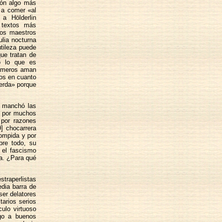
ión algo más
 a comer «al
a Hölderlin
 textos más
los maestros
ulia nocturna
utileza puede
que tratan de
do lo que es
rimeros aman
os en cuanto
ierda» porque
e manchó las
r por muchos
, por razones
] chocarrera
rompida y por
bre todo, su
 el fascismo
sa. ¿Para qué
traperlistas
edia barra de
 ser delatores
tarios serios
culo virtuoso
ego a buenos