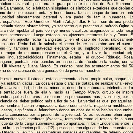
católico universal –pues era el gran preboste español de Pax Romana
de Salamanca. No le faltaban ni siquiera los símbolos exteriores que debían c
tario de esa especie. Tenía –y tiene– buena facha, aunque de tono un tanto
tuosidad sinceramente paternal y era padre de familia numerosa. Lo
es españoles –Ruiz Giménez, Martín Artajo, Blas Piñar– son de una producti
Antimaltusianos sistemáticos, yo sospecho que practican el método Ogino p
taran de repoblar al país con gérmenes católicos asegurados a todo riesg
ones heterodoxas. Luego estaban los «jóvenes rectores» Laín y Tovar. E
aún en aquella fecha falangistas y, en el caso de Tovar, rabiosament
 Pero a don Pedro Laín lo salvaba el hecho de ser un hombre «en el buen s
eno» y también la gravedad elegante de su implícito liberalismo, o m
», o mejor de su «comprensión de el Otro»; y a Tovar, la seriedad crí
nes lingüístico-filológicas. Finalmente, estaba «el grupo»: Ridruejo, Ros
anguren, puntualmente reunidos en una cena de sábado en la noche, con s
, Lilí Alvarez y Juana Mordó. Es curioso, pero los acontecimientos del 56 
toma de conciencia de esa generación de jóvenes maestros.
e esos nuevos ilustrados estaba reencontrando su propio pulso, porque las
s ya estaban dadas. La cosa estaba clara: se trataba de realizar una «revo
de la Universidad, desde «la minoría», desde la «aristocracia intelectual». L
s tentáculos fuera de ella y nació así
Tiempo Nuevo,
círculo de inspira
 donde aquellos hombres se reunían con promociones más juveniles y, por má
iencia del deber político más a flor de piel. La verdad es que, por aquellas
los hombres habían empezado a darse cuenta de la majadería mistificador
s casos, significaba el falangismo donde muchos de ellos habían sido emba
zó la conciencia por la presión de la juventud. No es necesario referir aquí 
niversitario de escritores jóvenes», terminado como el rosario de la auro
 cuenta de la carga subversiva que comportaba; ni los «Encuentros entre l
 ni la significación política [12] que adquirieron algunas de las circunstancia
Ortega; ni, en fin, las dramáticas jornadas estudiantiles de febrero, dond