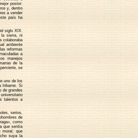
mejor postor:
ros y, dentro
eres a vender
este país ha
el siglo XIX.
la sierra, ni
os colaboraba
tual ambiente
las reformas
inmaculadas a
 los manejos
marras de la
pervierte, se
ue uno de los
Iribarne. Si
ío de grandes
niversitario
s talentos a
oles, serios,
prohombres de
Fraga», como
ra que sentía
o moral; que
cho suya la