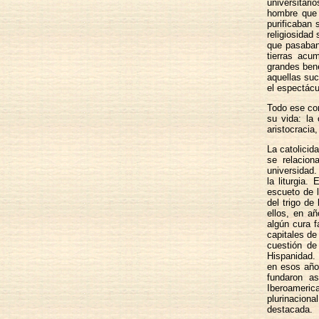
universitari
hombre que l
purificaban 
religiosidad
que pasaban
tierras acu
grandes bene
aquellas suc
el espectácu
Todo ese co
su vida: la 
aristocracia
La catolicid
se relacio
universidad.
la liturgia.
escueto de l
del trigo de
ellos, en a
algún cura f
capitales de
cuestión de
Hispanidad. 
en esos año
fundaron as
Iberoameric
plurinaciona
destacada.