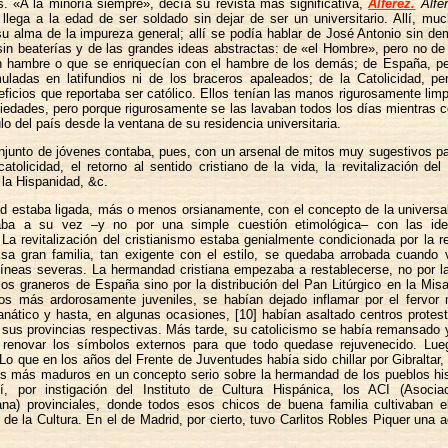
os. «A la minoría siempre», decía su revista más significativa,
Alférez.
Alfé
lega a la edad de ser soldado sin dejar de ser un universitario. Allí, mu
su alma de la impureza general; allí se podía hablar de José Antonio sin d
 sin beaterías y de las grandes ideas abstractas: de «el Hombre», pero no d
 hambre o que se enriquecían con el hambre de los demás; de España, pe
muladas en latifundios ni de los braceros apaleados; de la Catolicidad, pe
ficios que reportaba ser católico. Ellos tenían las manos rigurosamente lim
iedades, pero porque rigurosamente se las lavaban todos los días mientras
lo del país desde la ventana de su residencia universitaria.
njunto de jóvenes contaba, pues, con un arsenal de mitos muy sugestivos pa
catolicidad, el retorno al sentido cristiano de la vida, la revitalización de
, la Hispanidad, &c.
ad estaba ligada, más o menos orsianamente, con el concepto de la universal
naba a su vez –y no por una simple cuestión etimológica– con las ide
 La revitalización del cristianismo estaba genialmente condicionada por la 
 Esa gran familia, tan exigente con el estilo, se quedaba arrobada cuando 
íneas severas. La hermandad cristiana empezaba a restablecerse, no por la
 los graneros de España sino por la distribución del Pan Litúrgico en la Mis
ños más ardorosamente juveniles, se habían dejado inflamar por el fervor 
anático y hasta, en algunas ocasiones, [10] habían asaltado centros protes
 sus provincias respectivas. Más tarde, su catolicismo se había remansado 
 renovar los símbolos externos para que todo quedase rejuvenecido. Lue
Lo que en los años del Frente de Juventudes había sido chillar por Gibraltar,
s más maduros en un concepto serio sobre la hermandad de los pueblos hi
í, por instigación del Instituto de Cultura Hispánica, los ACI (Asociac
ana) provinciales, donde todos esos chicos de buena familia cultivaban el
l de la Cultura. En el de Madrid, por cierto, tuvo Carlitos Robles Piquer una 