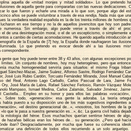
plina aquella de «mitad monjes y mitad soldados». Lo que pretendo h
 ilusiones de aquella gente para compararlas con las nuevas dedicaciones. 
car lo que fueron y echarle una mirada a lo que son, porque algo del est
ticinco años se puede vislumbrar a través de esa rendija. Nada más que una
ues la verdadera realidad española es la de los treinta millones de hombres q
y lucharon en ese tiempo y no la de aquellos jovencitos que hoy son padres
te numerosa. Sin embargo, algo puede verse a través de ahí: el pro
o el de una desintegración moral, o el de un escepticismo, o simplemente 
ntos a cambio de ciertas acomodaciones. He querido aquella introducción am
cenografía de la España de [7] hoy, la España donde naufragaron las ilusion
 iluminada. Lo que pretendo es evocar desde ahí a las ilusiones mi
 correspondiente.
 gente que hoy puede tener entre 38 y 43 años, con algunas excepciones por
s límites. Un conjunto de nombres, hoy muy heterogéneo, pero que entonce
tenía mucha homogeneidad serviría para situarlos: el mismo Fraga Iriba
iguel Sánchez-Mazas, Jaime Suárez, Alfonso Sastre, Rodrigo Fernández Carv
er, José Luis Rubio Cardón, Torcuato Fernández Miranda, José Manuel Cabal
so del Real, Antonio Lago Carballo, Carlos Pascual de Lara, Jaime Fe
Ory, José María de Labra, Rafael Sánchez Ferlosio, Ramón Vázquez Mole
anolo Mampaso, Ismael Medina, Carlos Zalamás, Salvador Jiménez, Jaim
l Castiella... Empleo en su honor y para ellos las palabras «vocación»,
n». Sobre todo, «generación»: esa gente la adoraba. La teoría ortegu
s había puesto a su disposición uno de los más sugestivos ingredientes ag
neración», «el destino generacional de...», «nosotros, los hombres de la g
 «lo que le pasa a nuestra generación es...», &c. La guerra civil había dejad
 la mitología del héroe. Esos muchachos querían sentirse héroes de alg
o de hazañas bélicas eran los héroes de... su generación. ¿Pero qué hací
ónde iban? Desgraciadamente, por mucha que fuese su coherencia ideol
matizar una definición de todos ellos recurriendo a un solo arquetipo