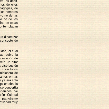
rez
, es decir,
chos de ellos
emagogias, de
e los hombres
ro no de las
ro no de los
pias de todas
 contemplaban
ra dinamizar
l concepto de
idad, el cual
as sobre la
renovación de
veía un altar
 distribución
a. Casi todos
misionero de
tantes en las
y ya era sólo
go estaba la
 se convertía
spánicos. Se
ión Cultural
 patriotismo
actividad muy