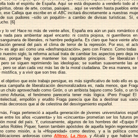
 ella todo el espíritu de España. Aquí se está dispuesto a venderlo todo al 
íritus, obras de arte, costas, paisajes... aquí se venden hasta pueblos ente
, ese Calleja que escribe en el
ABC
incitará discretamente a nuestras muj
 de sus pudores –sólo un poquitín– a cambio de divisas turísticas. Sí, 
cho. [6]
o y lo ve! Hace no más de veinte años, España era aún un país romántico d
a nada para ambientar aquel encanto: ni costra piojosa, ni guerrilleros en 
sanguinaria de liberales, ni hambre pedigüeña. Es claro que hace veinte añ
ación general del país el clima de terror de la represión. Por eso, el ac
dor» es algo así como una «desfranquización», pero con Franco. Como todas 
 nuestro siglo, la reforma actual trata de cambiar los aspectos pero deja 
uras, porque hay que mantener los sagrados principios. Se liberalizan
s, pero se siguen reprimiendo las ideologías; se sueltan suavemente las a
, pero se atan cada vez más las de la moral ciudadana. De esa manera, se 
 mistifica, y a vivir que son tres días.
 el objetivo que este trabajo persigue, es más significativo de todo ello es q
e esa campaña de liberalización desmoralizadora es, nada menos, que Fraga 
 un chulo aprovechado como Girón, o un arribista bajuno como Solis, o un t
como Arburúa, el fenómeno parecería tener más lógica. iPero Fraga! El u
intelectual, empollón y erudito Fraga parecía que iba a destinar sus vario
más decorosos que al de celestina del desvirgamiento español.
ás, Fraga perteneció a aquella generación de jóvenes universitarios españ
ue entre los años «cuarenta» y los «cincuenta» prometían ser los futuros 
ción moral del país. Y, curiosamente, algunos de los hombres del «Equipo 
rlos Robles Piquer, fueron también apóstoles de aquella legión regenerado
smo como misión, a la «Hispanidad» como destino, y a la política com
ublicaciones ardorosas como
Alférez,
La Hora,
y
Alcalá
y que habían he