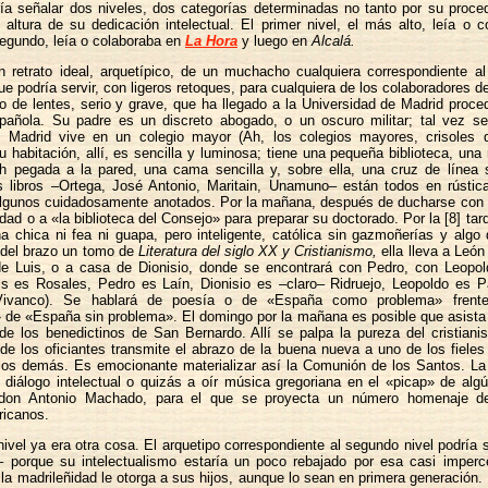
ía señalar dos niveles, dos categorías determinadas no tanto por su proced
altura de su dedicación intelectual. El primer nivel, el más alto, leía o 
egundo, leía o colaboraba en
La Hora
y luego en
Alcalá.
 retrato ideal, arquetípico, de un muchacho cualquiera correspondiente al 
que podría servir, con ligeros retoques, para cualquiera de los colaboradores 
 de lentes, serio y grave, que ha llegado a la Universidad de Madrid proce
spañola. Su padre es un discreto abogado, o un oscuro militar; tal vez sea
n Madrid vive en un colegio mayor (Ah, los colegios mayores, crisoles 
u habitación, allí, es sencilla y luminosa; tiene una pequeña biblioteca, una
 pegada a la pared, una cama sencilla y, sobre ella, una cruz de línea 
s libros –Ortega, José Antonio, Maritain, Unamuno– están todos en rústica
lgunos cuidadosamente anotados. Por la mañana, después de ducharse con a
idad o a «la biblioteca del Consejo» para preparar su doctorado. Por la [8] ta
a chica ni fea ni guapa, pero inteligente, católica sin gazmoñerías y algo 
 del brazo un tomo de
Literatura del siglo XX y Cristianismo,
ella lleva a León
de Luis, o a casa de Dionisio, donde se encontrará con Pedro, con Leopol
uis es Rosales, Pedro es Laín, Dionisio es –claro– Ridruejo, Leopoldo es 
Vivanco). Se hablará de poesía o de «España como problema» frente
 de «España sin problema». El domingo por la mañana es posible que asista
l de los benedictinos de San Bernardo. Allí se palpa la pureza del cristiani
e los oficiantes transmite el abrazo de la buena nueva a uno de los fieles
 los demás. Es emocionante materializar así la Comunión de los Santos. La 
 diálogo intelectual o quizás a oír música gregoriana en el «picap» de al
 don Antonio Machado, para el que se proyecta un número homenaje d
icanos.
ivel ya era otra cosa. El arquetipo correspondiente al segundo nivel podría 
– porque su intelectualismo estaría un poco rebajado por esa casi imperce
la madrileñidad le otorga a sus hijos, aunque lo sean en primera generación. 