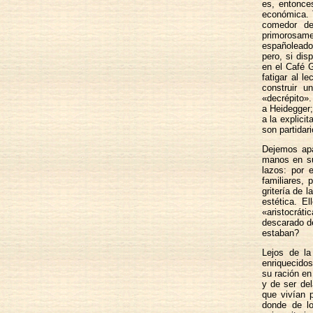
es, entonce
económica. 
comedor de
primorosam
españoleado
pero, si dis
en el Café G
fatigar al l
construir u
«decrépito»
a Heidegger
a la explici
son partidar
Dejemos apa
manos en su
lazos: por e
familiares,
gritería de 
estética. E
«aristocrát
descarado 
estaban?
Lejos de la
enriquecidos
su ración en 
y de ser del
que vivían p
donde de lo