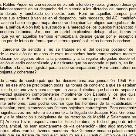
s Robles Piquer es una especie de pichafría fondón y rubio, grandón desang
y laboriosamente en su despacho del ministerio a los dictados del mando para 
nto dorado y turistizado de nuestro país. Pero en aquellos tiempos pr
nte sus ardores juveniles en el despacho, más modesto, del ACI madrileñ
 asiento había un gran mapa donde se dibujaban las efigies cartográficas d
que la pérfida Albión había sustraído a la heredad de los pueblos hispánicos: G
onduras británica, &c., con un cartel explicativo debajo: «Las tierras 
que ya en aquellos tiempos empezaba a dejarse ganar por el esceptic
un par de letras de forma que el letrero quedó así: «Las tiernas bobadas».
o carecería de sentido si no se tratase en él del destino posterior de 
 de la evolución de muchos de esos muchachos hacia compromisos morales 
dación de algunos otros a la prebenda y a la regalía otorgadas desde el 
ación al estilo cocacolizado y turistizante que ha adoptado el país o, en fin, 
e ellos a la cima magistral para la que se preparaban. ¿Pero cómo referir es
onjunta y coherente?
e la vida de nuestro país que fue decisivo para esa generación: 1956. Por
as, en ese año se precipitaron todas las tomas de conciencia que se estaba
blecida, de una vez y para siempre, la zanja dialéctica que había de separar e
verdad quisieron comprometerse moralmente con España y los que quisi
comprometer a España en el juego de su carrera personal. En los dos
nte anteriores, casi podría decirse que los hombres de la «catolicidad -
a» habían, casi, alcanzado sus últimos objetivos estratégicos. Para caracteri
 significativos me referiré solamente a la llegada de Joaquín Ruiz Giménez 
n y a la obtención subsiguiente de las rectorías de Madrid y Salamanca po
11] Antonio Tovar, respectivamente. Esos hombres, y todo el grupo de inte
colta amical, no eran exactamente de «la generación» sino algo mayores. S
stros, ellos eran los jóvenes maestros. Ruiz Giménez encarna paladinamente
tario que se trataba de troquelar: maduro en su juventud, limpio de las im