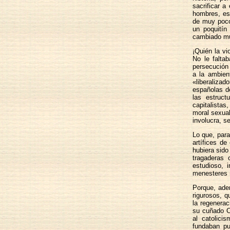
sacrificar a
hombres, esp
de muy poco
un poquitín
cambiado mu
¡Quién la vi
No le faltab
persecución 
a la ambient
«liberaliza
españolas de
las estruct
capitalista
moral sexual
involucra, se
Lo que, para
artífices d
hubiera sido
tragaderas 
estudioso, 
menesteres 
Porque, adem
rigurosos, q
la regenera
su cuñado Ca
al catolici
fundaban p