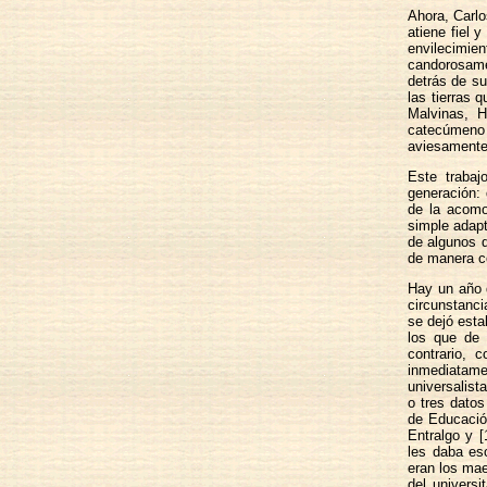
Ahora, Carlo
atiene fiel 
envilecimie
candorosame
detrás de su
las tierras 
Malvinas, H
catecúmeno 
aviesamente 
Este trabaj
generación:
de la acomo
simple adapt
de algunos d
de manera c
Hay un año d
circunstanci
se dejó esta
los que de 
contrario, 
inmediatame
universalist
o tres datos
de Educació
Entralgo y [
les daba es
eran los mae
del universi