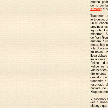
mucho, podr
como por la 
Alférez;
el s
Tracemos un
jerárquico, 
un muchacho
provincia e
agrícola. E
minorías). S
de Van Gogh
austera. Su
mesa, hay a
a la Univers
su novia, un
lleva debajo
irá a casa 
Felipe... (L
Felipe es 
«derechista»
rito orienta
cuando uno d
transmite a
reservada al
hablará de
Hispanoamer
El segundo n
–es curioso
plebeya que 