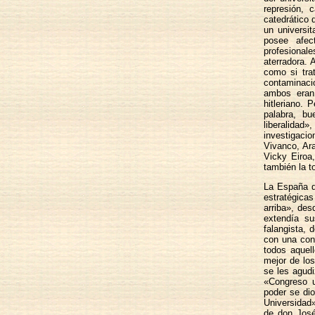
represión, 
catedrático 
un universi
posee afec
profesional
aterradora. 
como si tra
contaminaci
ambos eran 
hitleriano.
palabra, bu
liberalidad
investigacio
Vivanco, Ar
Vicky Eiroa
también la 
La España d
estratégica
arriba», des
extendía su
falangista,
con una conc
todos aquel
mejor de lo
se les agudi
«Congreso u
poder se dio
Universidad»,
de don José 