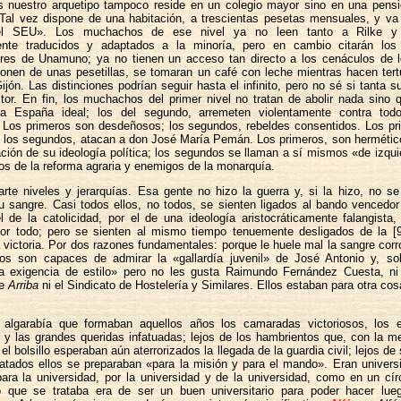
s nuestro arquetipo tampoco reside en un colegio mayor sino en una pens
Tal vez dispone de una habitación, a trescientas pesetas mensuales, y va
l SEU». Los muchachos de ese nivel ya no leen tanto a Rilke y 
ente traducidos y adaptados a la minoría, pero en cambio citarán los
res de Unamuno; ya no tienen un acceso tan directo a los cenáculos de 
ponen de unas pesetillas, se tomaran un café con leche mientras hacen tert
ijón. Las distinciones podrían seguir hasta el infinito, pero no sé si tanta s
ector. En fin, los muchachos del primer nivel no tratan de abolir nada sino 
na España ideal; los del segundo, arremeten violentamente contra to
. Los primeros son desdeñosos; los segundos, rebeldes consentidos. Los p
; los segundos, atacan a don José María Pemán. Los primeros, son hermétic
tación de su ideología política; los segundos se llaman a sí mismos «de izqu
ios de la reforma agraria y enemigos de la monarquía.
rte niveles y jerarquías. Esa gente no hizo la guerra y, si la hizo, no s
 sangre. Casi todos ellos, no todos, se sienten ligados al bando vencedo
l de la catolicidad, por el de una ideología aristocráticamente falangista
 por todo; pero se sienten al mismo tiempo tenuemente desligados de la [9
la victoria. Por dos razones fundamentales: porque le huele mal la sangre cor
llos son capaces de admirar la «gallardía juvenil» de José Antonio y, so
ica exigencia de estilo» pero no les gusta Raimundo Fernández Cuesta, ni
de
Arriba
ni el Sindicato de Hostelería y Similares. Ellos estaban para otra co
 algarabía que formaban aquellos años los camaradas victoriosos, los es
 y las grandes queridas infatuadas; lejos de los hambrientos que, con la m
el bolsillo esperaban aún aterrorizados la llegada de la guardia civil; lejos de
atados ellos se preparaban «para la misión y para el mando». Eran universi
ara la universidad, por la universidad y de la universidad, como en un cír
 que se trataba era de ser un buen universitario para poder hacer lu