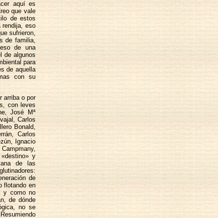
acer aquí es
Creo que vale
ilo de estos
 rendija, eso
ue sufrieron,
 de familia,
ceso de una
el de algunos
biental para
es de aquella
smas con su
 arriba o por
s, con leves
rne, José Mª
ajal, Carlos
lero Bonald,
rrán, Carlos
zún, Ignacio
e Campmany,
 «destino» y
iana de las
lutinadores:
eneración de
o flotando en
o, y como no
an, de dónde
ógica, no se
. Resumiendo