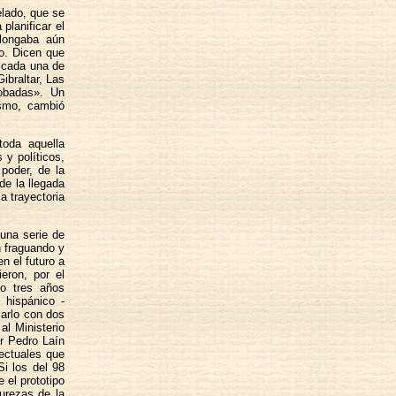
elado, que se
planificar el
olongaba aún
o. Dicen que
e cada una de
ibraltar, Las
robadas». Un
ismo, cambió
toda aquella
y políticos,
poder, de la
de la llegada
a trayectoria
 una serie de
n fraguando y
n el futuro a
eron, por el
 o tres años
 hispánico -
zarlo con dos
al Ministerio
r Pedro Laín
lectuales que
i los del 98
 el prototipo
purezas de la