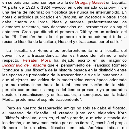
en su país una labor semejante a la de
Ortega y Gasset
en España.
“A partir de 1923 o 1924 –evocó en determinada ocasión– inicié
una faena de información filosófica que nunca he interrumpido. En
notas o artículos publicados en
Verbum,
en
Nosotros
y otros sitios
daba cuenta de libros, ideas y autores, preferentemente los
alemanes recientes, muy desconocidos en Iberoamérica en aquel
entonces. Creo que difundí el primero a Dilthey en un artículo del
año 28. También he sido el primero en introducir aquí toda la
reciente filosofía de la cultura, Husserl y otras cosas por el estilo.”
La filosofía de Romero es preferentemente una filosofía del
devenir, de la trascendencia. Ser es trascender, afirmó a este
respecto.
Ferrater Mora
ha dejado escrito en su magnífico
Diccionario de Filosofía
que el pensamiento de Francisco Romero
“conduce a una filosofía de la historia basada en la distinción entre
las épocas de predominio de la trascendencia o de la inmanencia…
que al ejercer una crítica de la modernidad como época orientada
por su racionalismo hacia la total inmanentización de la vida,
permita comprobar los rasgos del tiempo presente ya preparados
desde el romanticismo, y en los cuales, a semejanza con la Edad
Media, predomina el espíritu trascendente”.
Pero en nuestro desaparecido amigo no sólo se daba el filósofo,
el maestro de filosofía, el creador junto con Alejandro Korn
–“filósofo absoluto, esto es, el más grande, a mucha distancia de
los demás, que hayamos tenido por estas tierras”, escribió el propio
Romero– de un clima filosófico en toda América Latina, en