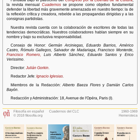
Fundada bajo el patrocinio del
Congreso por la Libertad de la Cultura
,
la revista mensual
Cuadernos
se propone como objetivo fundamental
defender la libertad más gravemente amenazada en nuestro tiempo: la de
la reflexión crítica y creadora, rebelde a las propagandas dirigidas y a las
consignas partidistas.
Nuestra revista cuenta con la colaboración de escritores de todas las
tendencias democráticas. Nuestros colaboradores hablan siempre en su
nombre y bajo su exclusiva responsabilidad.
Consejo de Honor:
Germán Arciniegas, Eduardo Barrios, Américo
Castro, Rómulo Gallegos, Salvador de Madariaga, Francisco Monterde,
Francisco Romero,
Luis Alberto Sánchez, Eduardo Santos
y
Erico
Verissimo
.
Director:
Julián Gorkin
.
Redactor Jefe:
Ignacio Iglesias
.
Miembros de la Redacción:
Alberto Baeza Flores
y
Damián Carlos
Bayón
.
Redacción y Administración: 18, Avenue de l'Opéra, Paris (I).
Filosofía en español
Cuadernos del CLC
1960-1969
© 2018 filosofia.org
Hemeroteca