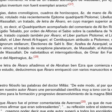
{17}
plus inventum non fuerit exemplari aravico”
.
gias, datos cronológicos, cuadros de horóscopos, &c. de mano de Álv
bisi, rotulado más recientemente Epitome quadripartti Ptolomei; Libel
 Massallah; un tratado,
de letra de Álvaro,
en cuyo margen superior an
aly), es decir, el Quadripartitum acompañado del comentario de Ali Ibn 
 Egidio Tebaldo, por orden de Alfonso el Sabio sobre la castellana de
ar, tratado
copiado también por Álvaro
; el Liber partium Ptolomei; el 
allah; el Liber Ameti Al-fragani; el Centiloquium atribuido a Ptolomeo;
signorum stellarum; Electiones de Sahl b. Bisr; Azafea de Azarquiel; u
 vimos; el tratado de receptione planetarum, de Massallah; el Astrola
e Massallah; De nativitatibus et interrogationibus, de Omar ibn Far
{19}
o del Alpetragius, &c.
.
 de letra de Álvaro añadimos el de Abrahan ben Ezra que comienza e
o estudio, deduciremos que Álvaro enriqueció con varios manuscritos e
stro filósofo las palabras del doctor Millás: “De este modo, al par que
n nuestro autor Álvaro une personalidad científica muy a tono con la 
ísimo para la formación y progresivo desenvolvimiento de la magna Bibli
{20}
que Álvaro fue el primer comentarista de Averroes
, ya que de nues
os afirmar que eran sobresalientes”; “…su reflexión sobre el sistema ar
“…creemos poder decir que este autor superó a todos los escolástic