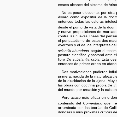
exacto alcance del sistema de Arist
No es poco elocuente, por otra p
Álvaro como expositor de la doct
entonces todas las esferas intelec
desde el punto de vista de la dogm
y nueve proposiciones de marcado 
contra las nuevas líneas del pensa
el peripatetismo de estos dos maes
Averroes y el de los intérpretes d
scientiis abundans,
según el testim
postura científica y pastoral ante 
libro
De substantia orbis
. Esta des
entonces de primer orden en afanes 
Dos motivaciones pudieron influ
primera, nacida de la naturaleza ci
de la elucidación de la ajena. Muy 
las obras con doctrina propia
De in
del mundo por creación y la existen
Pero acaso más eficaz en orden
contenido del
Comentario
que, ref
arrumbada con las teorías de Galil
donosas y muy próximas críticas de