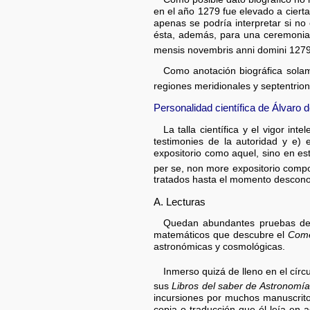
en el año 1279 fue elevado a ciert
apenas se podría interpretar si no
ésta, además, para una ceremonia li
mensis novembris anni domini 1279 
Como anotación biográfica solam
regiones meridionales y septentrion
Personalidad científica de Álvaro 
La talla científica y el vigor in
testimonies de la autoridad y e) 
expositorio como aquel, sino en est
per se, non more expositorio com
tratados hasta el momento descono
A. Lecturas
Quedan abundantes pruebas de l
matemáticos que descubre el
Come
astronómicas y cosmológicas.
Inmerso quizá de lleno en el círc
sus
Libros del saber de Astronomía
incursiones por muchos manuscrito
copia o traducción que él leía en 