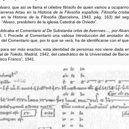
lvaro, que así se llama el célebre filósofo de quien vamos a ocuparn
arreras Artau en la
Historia de la Filosofía española. Filosofía cristi
s en la
Historia de la Filosofía
(Barcelona, 1943, pág. 163) del se
 “Alvaro, presbítero de la iglesia Catedral de Oviedo”.
ublicaba el
Comentario al De Substantia orbis de Averroes…, por Alvar
S. I. Precede al Comentario una valiosa Introducción del anotador do
del Comentario que, por lo que se verá, ha de identificarse con el que
 y, para ser más exactos, esta identidad de personas nos viene dada e
al de Toledo,
Madrid, 1942, del catedrático de la Universidad de Barcel
isco Franco”, 1941.