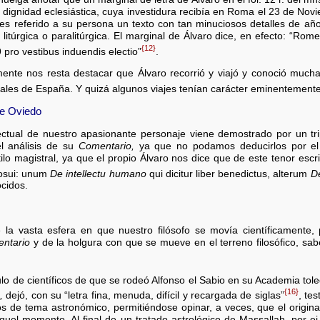
a dignidad eclesiástica, cuya investidura recibía en Roma el 23 de Nov
 es referido a su persona un texto con tan minuciosos detalles de a
túrgica o paralitúrgica. El marginal de Álvaro dice, en efecto: “Rome
{12}
pro vestibus induendis electio”
.
ente nos resta destacar que Álvaro recorrió y viajó y conoció mucha
ales de España. Y quizá algunos viajes tenían carácter eminentemente 
de Oviedo
telectual de nuestro apasionante personaje viene demostrado por un trip
el análisis de su
Comentario,
ya que no podamos deducirlos por el
ilo magistral, ya que el propio Álvaro nos dice que de este tenor escr
posui: unum
De intellectu humano
qui dicitur liber benedictus, alterum
D
cidos.
a vasta esfera en que nuestro filósofo se movía científicamente, 
ntario
y de la holgura con que se mueve en el terreno filosófico, sab
ulo de científicos de que se rodeó Alfonso el Sabio en su Academia tol
{16}
,
dejó, con su “letra fina, menuda, difícil y recargada de siglas”
, te
s de tema astronómico, permitiéndose opinar, a veces, que el origin
aquel momento. Al final de un tratado astrológico de Massallah, por ej