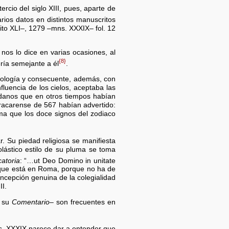
rcio del siglo XIII, pues, aparte de
arios datos en distintos manuscritos
ito XLI–, 1279 –mns. XXXIX– fol. 12
os lo dice en varias ocasiones, al
{8}
ría semejante a él
.
rología y consecuente, además, con
fluencia de los cielos, aceptaba las
ledanos que en otros tiempos habían
 bracarense de 567 habían advertido:
irma que los doce signos del zodiaco
. Su piedad religiosa se manifiesta
lástico estilo de su pluma se toma
catoria
: “…ut Deo Domino in unitate
 que está en Roma, porque no ha de
oncepción genuina de la colegialidad
II.
r su
Comentario
– son frecuentes en
mns. XXXIX parece dar a entender que