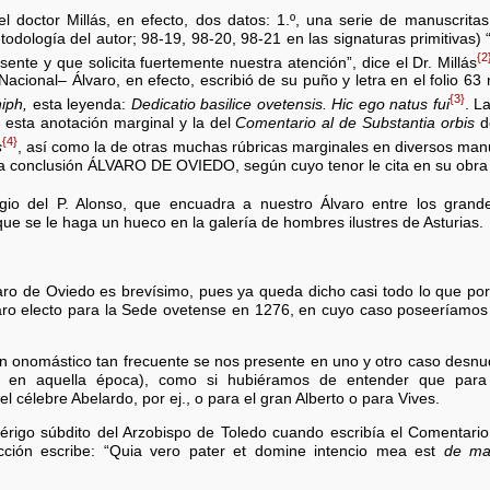
l doctor Millás, en efecto, dos datos: 1.º, una serie de manuscritas d
dología del autor; 98-19, 98-20, 98-21 en las signaturas primitivas) “
{2
nte y que solicita fuertemente nuestra atención”, dice el Dr. Millás
Nacional– Álvaro, en efecto, escribió de su puño y letra en el folio 63
{3}
hiph,
esta leyenda:
Dedicatio basilice ovetensis. Hic ego natus fui
. L
e esta anotación marginal y la del
Comentario al de Substantia orbis
de
{4}
s
, así como la de otras muchas rúbricas marginales en diversos manu
la conclusión ÁLVARO DE OVIEDO, según cuyo tenor le cita en su obra e
io del P. Alonso, que encuadra a nuestro Álvaro entre los grandes 
que se le haga un hueco en la galería de hombres ilustres de Asturias.
lvaro de Oviedo es brevísimo, pues ya queda dicho casi todo lo que p
lvaro electo para la Sede ovetense en 1276, en cuyo caso poseeríamos
 un onomástico tan frecuente se nos presente en uno y otro caso desnu
ual en aquella época), como si hubiéramos de entender que para
l célebre Abelardo, por ej., o para el gran Alberto o para Vives.
lérigo súbdito del Arzobispo de Toledo cuando escribía el Comentari
cción escribe: “Quia vero pater et domine intencio mea est
de ma