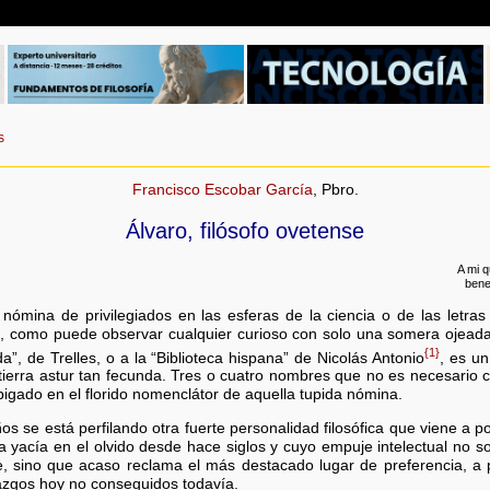
s
Francisco Escobar García
, Pbro.
Álvaro, filósofo ovetense
A mi 
bene
nómina de privilegiados en las esferas de la ciencia o de las letra
po, como puede observar cualquier curioso con solo una somera ojeada 
{1}
ada”, de Trelles, o a la “Biblioteca hispana” de Nicolás Antonio
, es u
a tierra astur tan fecunda. Tres o cuatro nombres que no es necesario ci
igado en el florido nomenclátor de aquella tupida nómina.
 se está perfilando otra fuerte personalidad filosófica que viene a pot
 yacía en el olvido desde hace siglos y cuyo empuje intelectual no 
e, sino que acaso reclama el más destacado lugar de preferencia, 
lazgos hoy no conseguidos todavía.