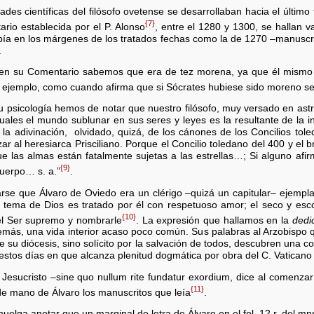
es científicas del filósofo ovetense se desarrollaban hacia el último te
{7}
rio establecida por el P. Alonso
, entre el 1280 y 1300, se hallan v
ribía en los márgenes de los tratados fechas como la de 1270 –manuscr
.
o en su Comentario sabemos que era de tez morena, ya que él mismo n
 ejemplo, como cuando afirma que si Sócrates hubiese sido moreno se
u psicología hemos de notar que nuestro filósofo, muy versado en ast
uales el mundo sublunar en sus seres y leyes es la resultante de la in
 la adivinación, olvidado, quizá, de los cánones de los Concilios to
r al heresiarca Prisciliano. Porque el Concilio toledano del 400 y el
que las almas están fatalmente sujetas a las estrellas…; Si alguno af
{9}
 cuerpo… s. a.”
.
se que Álvaro de Oviedo era un clérigo –quizá un capitular– ejemplar
 tema de Dios es tratado por él con respetuoso amor; el seco y esco
{10}
 el Ser supremo y nombrarle
. La expresión que hallamos en la
dedi
demás, una vida interior acaso poco común. Sus palabras al Arzobispo
de su diócesis, sino solícito por la salvación de todos, descubren una c
estos días en que alcanza plenitud dogmática por obra del C. Vaticano 
 Jesucristo –sine quo nullum rite fundatur exordium, dice al comenza
{11}
de mano de Álvaro los manuscritos que leía
.
uelga anotar que un marginal de letra de Álvaro en el fol. 12 r. del 