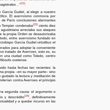
{21}
 magistrales…”
.
 García Gudiel, al elegir a nuestro
ófico. El averroísmo conmovía por
es de París conclusiones alarmantes
{22}
ban Tempier condenaba
ciento diez
 agustiniana arreciaba sus ataques
de la propia Orden se desautorizaba
e todo, entre averroísmo fundado en
 Arzobispo García Gudiel
virtutibus et
derados para adoptar la conveniente
ivo tratado de Averroes, esto es, su
 en una ciudad como Toledo, centro
filósofo ovetense.
ido hasta fechas tan recientes: la
ina propia –en su mayor parte– sino
e gustado la lectura y meditación de
nderían contra Averroes el principio
una segunda causa: el argumento o
{24}
is y descrédito
, definitivamente
ctualidad y a quedar incurso en las