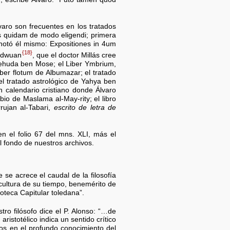
aro son frecuentes en los tratados
lus quidam de modo eligendi; primera
otó él mismo: Expositiones in 4um
{18}
Ridwuan
, que el doctor Millás cree
 Yehuda ben Mose; el Liber Ymbrium,
Liber flotum de Albumazar; el tratado
 el tratado astrológico de Yahya ben
n calendario cristiano donde Álvaro
bio de Maslama al-May-rity; el libro
rujan al-Tabari,
escrito de letra de
n el folio 67 del mns. XLI, más el
l fondo de nuestros archivos.
 se acrece el caudal de la filosofía
cultura de su tiempo, benemérito de
oteca Capitular toledana”.
tro filósofo dice el P. Alonso: “…de
istotélico indica un sentido crítico
os en el profundo conocimiento del