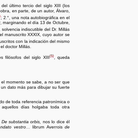
el último tercio del siglo XIII (los
obra, en parte, de un autor, Álvaro,
}
; 2.°, una nota autobiográfica en el
 r, marginando el día 13 de Octubre,
a solvencia indiscutible del Dr. Millás
l manuscrito XXXIX, cuyo autor se
scritos con la indicación del mismo
l doctor Millás.
{5}
filósofos del siglo XIII
, queda
or el momento se sabe, a no ser que
 un dato más para dibujar su fuerte
do de toda referencia patronímica o
 aquellos días holgaba toda otra
o
De substantia orbis,
nos lo dice él
ndato vestro
… librum Averrois
de