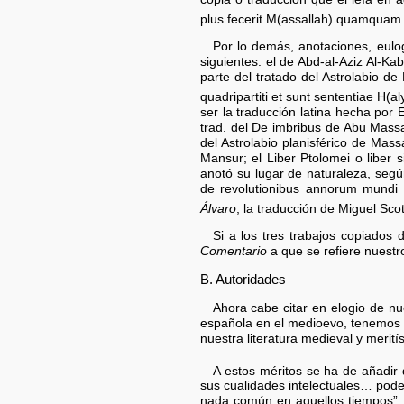
plus fecerit M(assallah) quamquam 
Por lo demás, anotaciones, eulo
siguientes: el de Abd-al-Aziz Al-Ka
parte del tratado del Astrolabio de
quadripartiti et sunt sententiae H(
ser la traducción latina hecha por
trad. del De imbribus de Abu Mass
del Astrolabio planisférico de Mass
Mansur; el Liber Ptolomei o liber 
anotó su lugar de naturaleza, según
de revolutionibus annorum mundi d
Álvaro
; la traducción de Miguel Scot
Si a los tres trabajos copiados
Comentario
a que se refiere nuestr
B. Autoridades
Ahora cabe citar en elogio de nue
española en el medioevo, tenemos e
nuestra literatura medieval y merit
A estos méritos se ha de añadir 
sus cualidades intelectuales… podem
nada común en aquellos tiempos”; 