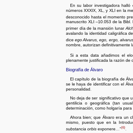
En su labor investigadora halló e
números XXXIX, XL, y XLI en la meto
desconocido hasta el momento prese
manuscrito XLI –10.053 de la Bibl. 
primer día de la mansión lunar
Alc
avalando la identidad caligráfica d
dice
ego Alvarus, ego, ergo, alvaru
nombre, autorizan definitivamente 
Si a esta data añadimos el elog
plenamente justificada la razón de 
Biografía de Álvaro
El capítulo de la biografía de Á
se le haya de identificar con el Á
personalidad.
No deja de ser significativo que
gentilicia o geográfica (tan us
determinación, como holgaría para e
Ahora bien; que Álvaro era un c
mismo, puesto que en la Introdu
{6}
substancia orbis
exponere…”
.