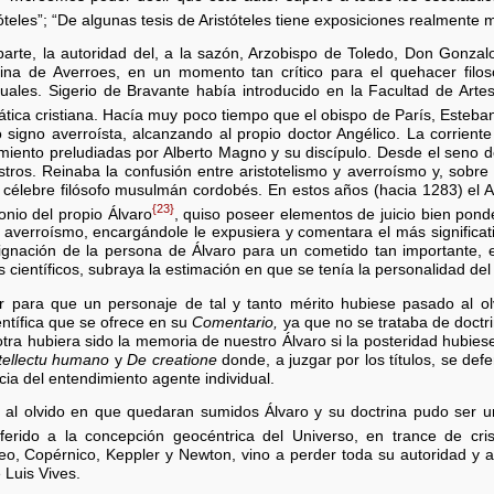
óteles”; “De algunas tesis de Aristóteles tiene exposiciones realmente
arte, la autoridad del, a la sazón, Arzobispo de Toledo, Don Gonzalo
rina de Averroes, en un momento tan crítico para el quehacer filos
tuales. Sigerio de Bravante había introducido en la Facultad de Art
ática cristiana. Hacía muy poco tiempo que el obispo de París, Este
signo averroísta, alcanzando al propio doctor Angélico. La corriente
miento preludiadas por Alberto Magno y su discípulo. Desde el seno 
tros. Reinaba la confusión entre aristotelismo y averroísmo y, sobr
el célebre filósofo musulmán cordobés. En estos años (hacia 1283) el
{23}
onio del propio Álvaro
, quiso poseer elementos de juicio bien pon
el averroísmo, encargándole le expusiera y comentara el más significat
ignación de la persona de Álvaro para un cometido tan importante,
científicos, subraya la estimación en que se tenía la personalidad del 
ir para que un personaje de tal y tanto mérito hubiese pasado al olv
entífica que se ofrece en su
Comentario,
ya que no se trataba de doctr
otra hubiera sido la memoria de nuestro Álvaro si la posteridad hubies
tellectu humano
y
De creatione
donde, a juzgar por los títulos, se defe
cia del entendimiento agente individual.
 al olvido en que quedaran sumidos Álvaro y su doctrina pudo ser 
erido a la concepción geocéntrica del Universo, en trance de cris
eo, Copérnico, Keppler y Newton, vino a perder toda su autoridad y a
 Luis Vives.