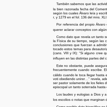
También sabemos que las actividad
la bien razonada fecha del Comenta
según los cuales Álvaro leía y esc
r, y 1279 en el fol. 136 del mns. XLI
Por referencia del propio Álvar
querer aclarar conceptos con algún
Como dato que revela un tanto s
la Física de su tiempo, según las c
conclusiones que fuerzan a admitir
tocado estos temas para desautoriza
(cans. VIII y IX): “Si alguno cree 
influyen en las distintas partes del
Este no obstante, puede asegurar
frecuentemente cuando escribe. El
cálido cuando le toca llegar hasta
voti obediendo unirer…” revela, a
ser pastor solamente de los fieles 
episcopal un tanto soterrada hasta 
Los laudes y eulogias a Dios y a
los escolios o notas que marginan 
Como posible dato biográfico no h