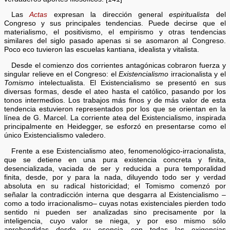
Las
Actas
expresan la dirección general
espiritualista
del
Congreso y sus principales tendencias. Puede decirse que el
materialismo, el positivismo, el empirismo y otras tendencias
similares del siglo pasado apenas si se asomaron al Congreso.
Poco eco tuvieron las escuelas kantiana, idealista y vitalista.
Desde el comienzo dos corrientes antagónicas cobraron fuerza y
singular relieve en el Congreso: el
Existencialismo
irracionalista y el
Tomismo
intelectualista. El Existencialismo se presentó en sus
diversas formas, desde el ateo hasta el católico, pasando por los
tonos intermedios. Los trabajos más finos y de más valor de esta
tendencia estuvieron representados por los que se orientan en la
línea de G. Marcel. La corriente atea del Existencialismo, inspirada
principalmente en Heidegger, se esforzó en presentarse como el
único Existencialismo valedero.
Frente a ese Existencialismo ateo, fenomenológico-irracionalista,
que se detiene en una pura existencia concreta y finita,
desencializada, vaciada de ser y reducida a pura temporalidad
finita, desde, por y para la nada, diluyendo todo ser y verdad
absoluta en su radical historicidad; el Tomismo comenzó por
señalar la contradicción interna que desgarra al Existencialismo –
como a todo irracionalismo– cuyas notas existenciales pierden todo
sentido ni pueden ser analizadas sino precisamente por la
inteligencia, cuyo valor se niega, y por eso mismo sólo
aprehendidas desde su esencia con todas las exigencias