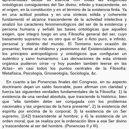
ontológicas consiguientes del Ser divino, infinito y trascendente, en
el origen, en la constitución y en el término de la existencia finita. Ya
en una actitud positiva y en una síntesis sólida y coherente
fundamentó el alcance trascendente de la actividad intelectiva y
analizó los caracteres fenomenológicos del ser de la existencia y
persona humana y señaló las bases ontológicas que aquellos
exigen, que integró luego en una Filosofía general del ser, cuyo
basamento supremo no es otro que el Ser o Acto puro, e infinito,
personal y distinto del mundo. El Tomismo tuvo ocasión de
presentar, frente al nihilismo y pesimismo del Existencialismo ateo,
los principios antropológicos y ontológicos que configuran un
auténtico y sano humanismo. Las derivaciones de esta síntesis
orgánica pudieron oírse –y hoy pueden también leerse en las
Actas
– en casi todos los puntos centrales de la Filosofía:
Metafísica, Psicología, Gnoseología, Sociología, &c.
En cuanto a las Ponencias finales del Congreso, en su aspecto
doctrinario dejan un saldo favorable, pues afirman con claridad y
fuerza las siguientes verdades fundamentales de la Filosofía: 1) la
existencia de una verdad absoluta, que trasciende lo histórico, bien
que “ella también debe ser conjugada con los problemas
nacionales y las urgencias de la hora presente”; 2) la existencia del
espíritu por encima de lo corporal; 3) la existencia de un Ser
supremo, [142] trascendente al hombre; y 4) la existencia de un
orden moral, que se realiza por la ordenación libre a ese Ser divino
y trascendente al ser del hombre. (Ponencias II y III).