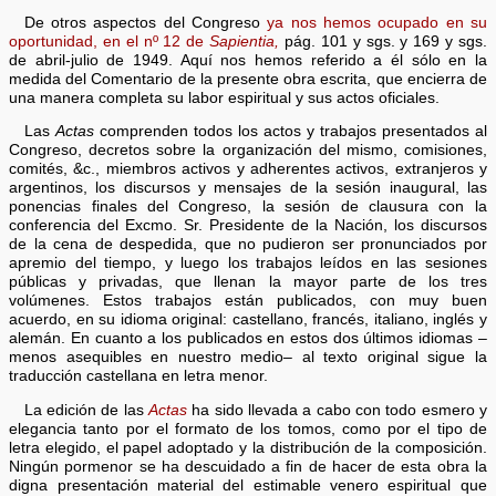
De otros aspectos del Congreso
ya nos hemos ocupado en su
oportunidad, en el nº 12 de
Sapientia,
pág. 101 y sgs. y 169 y sgs.
de abril-julio de 1949. Aquí nos hemos referido a él sólo en la
medida del Comentario de la presente obra escrita, que encierra de
una manera completa su labor espiritual y sus actos oficiales.
Las
Actas
comprenden todos los actos y trabajos presentados al
Congreso, decretos sobre la organización del mismo, comisiones,
comités, &c., miembros activos y adherentes activos, extranjeros y
argentinos, los discursos y mensajes de la sesión inaugural, las
ponencias finales del Congreso, la sesión de clausura con la
conferencia del Excmo. Sr. Presidente de la Nación, los discursos
de la cena de despedida, que no pudieron ser pronunciados por
apremio del tiempo, y luego los trabajos leídos en las sesiones
públicas y privadas, que llenan la mayor parte de los tres
volúmenes. Estos trabajos están publicados, con muy buen
acuerdo, en su idioma original: castellano, francés, italiano, inglés y
alemán. En cuanto a los publicados en estos dos últimos idiomas –
menos asequibles en nuestro medio– al texto original sigue la
traducción castellana en letra menor.
La edición de las
Actas
ha sido llevada a cabo con todo esmero y
elegancia tanto por el formato de los tomos, como por el tipo de
letra elegido, el papel adoptado y la distribución de la composición.
Ningún pormenor se ha descuidado a fin de hacer de esta obra la
digna presentación material del estimable venero espiritual que