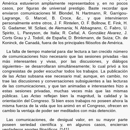
América estuvieron ampliamente representados y, en no pocos
casos, por figuras de universal prestigio. Baste recordar que
enviaron comunicaciones M. Blondel, N. Hartmann, R. Garrigou-
Lagrange, G. Marcel, B. Croce, &c., y que intervinieron
personalmente entre otros, J. F. Rintelen, O. F. Bollnow, E. Fink, H.
G. Gadamer, W. Szilasi, de Alemania; N. Abbagnano, C. Fabro, U.
Spirito, L. Pareyson, de Italia; R. Ceñal, A. González Alvarez, J.
Corts Grau y J. Todolí, de España; D. Brinkmann, de Suiza; Ch. de
Koninck, de Canadá, fuera de los principales filósofos de América.
La falta de tiempo material para dar lectura a tan crecido número
de comunicaciones hizo necesario que las sesiones privadas –las
más interesantes y vivas, por las discusiones, y diálogos
siguientes– se desarrollaran simultáneamente; lo cual privó a los
congresistas de poder escuchar todos los trabajos. La publicación
de las
Actas
subsana ese necesario mal; aunque, en cambio, no
trae las discusiones y conversaciones subsiguientes a las lecturas
de las comunicaciones, y que tan animadas e interesantes hizo a
estas sesiones privadas, muchas veces más que las mismas
públicas. Las
Actas
reflejan bien la magnitud, la calidad y la
orientación del Congreso. Si bien esos trabajos no poseen ahora la
misma fuerza de la vida que los animó en el Congreso, ofrecen en
cambio la ventaja de poder ser meditados con más detención.
Las comunicaciones, de desigual valor, en su mayor parte
poseen seriedad científica y, en algunos casos, encierran
verdaderos aportes filosóficos. [141]