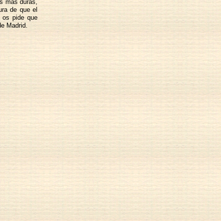
as más duras,
ura de que el
y os pide que
de Madrid.