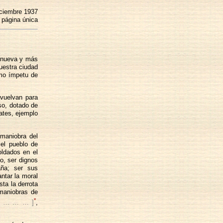
iciembre 1937
 página única
a nueva y más
nuestra ciudad
smo ímpetu de
vuelvan para
so, dotado de
ates, ejemplo
 maniobra del
 el pueblo de
oldados en el
o, ser dignos
aña; ser sus
ntar la moral
sta la derrota
 maniobras de
*
[ … … … ]
,