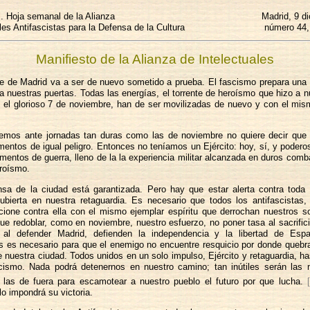
l
. Hoja semanal de la Alianza
Madrid, 9 d
les Antifascistas para la Defensa de la Cultura
número 44,
Manifiesto de la Alianza de Intelectuales
le de Madrid va a ser de nuevo sometido a prueba. El fascismo prepara un
 a nuestras puertas. Todas las energías, el torrente de heroísmo que hizo a 
 el glorioso 7 de noviembre, han de ser movilizadas de nuevo y con el mi
emos ante jornadas tan duras como las de noviembre no quiere decir que 
entos de igual peligro. Entonces no teníamos un Ejército: hoy, sí, y podero
ementos de guerra, lleno de la la experiencia militar alcanzada en duros comb
eroísmo.
nsa de la ciudad está garantizada. Pero hay que estar alerta contra toda
bierta en nuestra retaguardia. Es necesario que todos los antifascistas,
cione contra ella con el mismo ejemplar espíritu que derrochan nuestros s
que redoblar, como en noviembre, nuestro esfuerzo, no poner tasa al sacrifici
 al defender Madrid, defienden la independencia y la libertad de Esp
s es necesario para que el enemigo no encuentre resquicio por donde quebra
e nuestra ciudad. Todos unidos en un solo impulso, Ejército y retaguardia, ha
scismo. Nada podrá detenernos en nuestro camino; tan inútiles serán las
 las de fuera para escamotear a nuestro pueblo el futuro por que lucha.
o impondrá su victoria.