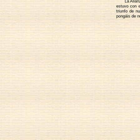
La Alian
estuvo con e
triunfo de n
pongáis de nu