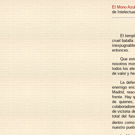
El Mono Azu
de Intelectua
El temp
cruel batalla
inexpugnable
entonces.
Que est
nosotros mom
todos los el
de valor y h
La defe
enemigo encu
Madrid, reac
frente. Hay 
de quienes,
colaboradore
de victoria d
total del fa
dentro como
nuestro puebl