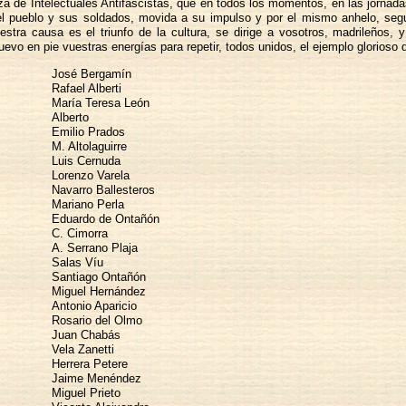
za de Intelectuales Antifascistas, que en todos los momentos, en las jornad
l pueblo y sus soldados, movida a su impulso y por el mismo anhelo, seg
uestra causa es el triunfo de la cultura, se dirige a vosotros, madrileños, 
evo en pie vuestras energías para repetir, todos unidos, el ejemplo glorioso 
José Bergamín
Rafael Alberti
María Teresa León
Alberto
Emilio Prados
M. Altolaguirre
Luis Cernuda
Lorenzo Varela
Navarro Ballesteros
Mariano Perla
Eduardo de Ontañón
C. Cimorra
A. Serrano Plaja
Salas Víu
Santiago Ontañón
Miguel Hernández
Antonio Aparicio
Rosario del Olmo
Juan Chabás
Vela Zanetti
Herrera Petere
Jaime Menéndez
Miguel Prieto