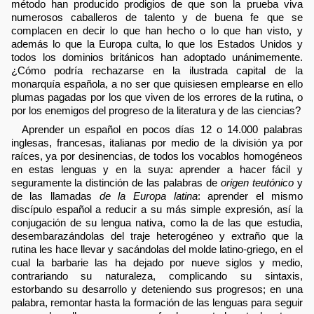
método han producido prodigios de que son la prueba viva
numerosos caballeros de talento y de buena fe que se
complacen en decir lo que han hecho o lo que han visto, y
además lo que la Europa culta, lo que los Estados Unidos y
todos los dominios británicos han adoptado unánimemente.
¿Cómo podría rechazarse en la ilustrada capital de la
monarquía española, a no ser que quisiesen emplearse en ello
plumas pagadas por los que viven de los errores de la rutina, o
por los enemigos del progreso de la literatura y de las ciencias?
Aprender un español en pocos días 12 o 14.000 palabras
inglesas, francesas, italianas por medio de la división ya por
raíces, ya por desinencias, de todos los vocablos homogéneos
en estas lenguas y en la suya: aprender a hacer fácil y
seguramente la distinción de las palabras de
origen teutónico
y
de las llamadas
de la Europa latina
: aprender el mismo
discípulo español a reducir a su más simple expresión, así la
conjugación de su lengua nativa, como la de las que estudia,
desembarazándolas del traje heterogéneo y extraño que la
rutina les hace llevar y sacándolas del molde latino-griego, en el
cual la barbarie las ha dejado por nueve siglos y medio,
contrariando su naturaleza, complicando su sintaxis,
estorbando su desarrollo y deteniendo sus progresos; en una
palabra, remontar hasta la formación de las lenguas para seguir