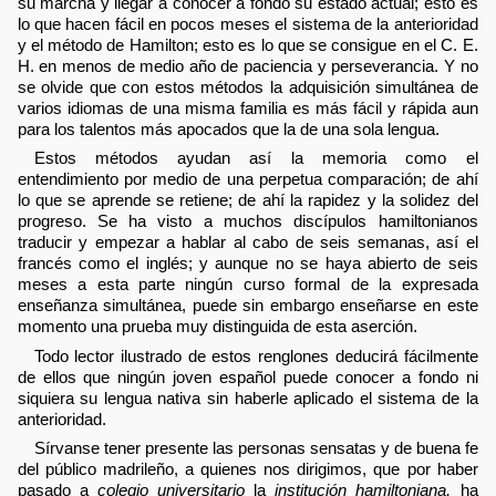
su marcha y llegar a conocer a fondo su estado actual; esto es
lo que hacen fácil en pocos meses el sistema de la anterioridad
y el método de Hamilton; esto es lo que se consigue en el C. E.
H. en menos de medio año de paciencia y perseverancia. Y no
se olvide que con estos métodos la adquisición simultánea de
varios idiomas de una misma familia es más fácil y rápida aun
para los talentos más apocados que la de una sola lengua.
Estos métodos ayudan así la memoria como el
entendimiento por medio de una perpetua comparación; de ahí
lo que se aprende se retiene; de ahí la rapidez y la solidez del
progreso. Se ha visto a muchos discípulos hamiltonianos
traducir y empezar a hablar al cabo de seis semanas, así el
francés como el inglés; y aunque no se haya abierto de seis
meses a esta parte ningún curso formal de la expresada
enseñanza simultánea, puede sin embargo enseñarse en este
momento una prueba muy distinguida de esta aserción.
Todo lector ilustrado de estos renglones deducirá fácilmente
de ellos que ningún joven español puede conocer a fondo ni
siquiera su lengua nativa sin haberle aplicado el sistema de la
anterioridad.
Sírvanse tener presente las personas sensatas y de buena fe
del público madrileño, a quienes nos dirigimos, que por haber
pasado a
colegio universitario
la
institución hamiltoniana,
ha