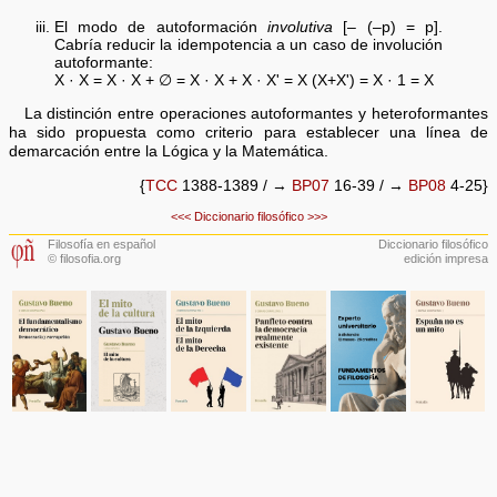
El modo de autoformación
involutiva
[– (–p) = p].
Cabría reducir la idempotencia a un caso de involución
autoformante:
X · X = X · X + ∅ = X · X + X · X' = X (X+X') = X · 1 = X
La distinción entre operaciones autoformantes y heteroformantes
ha sido propuesta como criterio para establecer una línea de
demarcación entre la Lógica y la Matemática.
{
TCC
1388-1389 / →
BP07
16-39 / →
BP08
4-25}
<<<
Diccionario filosófico
>>>
Filosofía en español
Diccionario filosófico
© filosofia.org
edición impresa