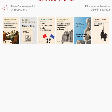
<<<
Diccionario filosófico
>>>
Filosofía en español
Diccionario filosófico
© filosofia.org
edición impresa