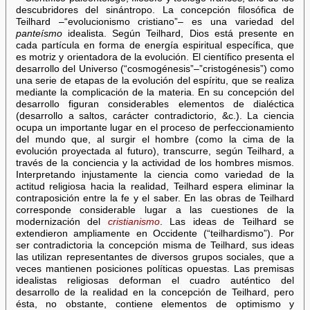
descubridores del sinántropo. La concepción filosófica de
Teilhard –“evolucionismo cristiano”– es una variedad del
panteísmo
idealista. Según Teilhard, Dios está presente en
cada partícula en forma de energía espiritual específica, que
es motriz y orientadora de la evolución. El científico presenta el
desarrollo del Universo (“cosmogénesis”–”cristogénesis”) como
una serie de etapas de la evolución del espíritu, que se realiza
mediante la complicación de la materia. En su concepción del
desarrollo figuran considerables elementos de dialéctica
(desarrollo a saltos, carácter contradictorio, &c.). La ciencia
ocupa un importante lugar en el proceso de perfeccionamiento
del mundo que, al surgir el hombre (como la cima de la
evolución proyectada al futuro), transcurre, según Teilhard, a
través de la conciencia y la actividad de los hombres mismos.
Interpretando injustamente la ciencia como variedad de la
actitud religiosa hacia la realidad, Teilhard espera eliminar la
contraposición entre la fe y el saber. En las obras de Teilhard
corresponde considerable lugar a las cuestiones de la
modernización del
cristianismo
. Las ideas de Teilhard se
extendieron ampliamente en Occidente (“teilhardismo”). Por
ser contradictoria la concepción misma de Teilhard, sus ideas
las utilizan representantes de diversos grupos sociales, que a
veces mantienen posiciones políticas opuestas. Las premisas
idealistas religiosas deforman el cuadro auténtico del
desarrollo de la realidad en la concepción de Teilhard, pero
ésta, no obstante, contiene elementos de optimismo y