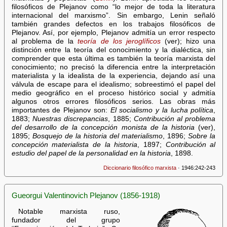
filosóficos de Plejanov como “lo mejor de toda la literatura
internacional del marxismo”. Sin embargo, Lenin señaló
también grandes defectos en los trabajos filosóficos de
Plejanov. Así, por ejemplo, Plejanov admitía un error respecto
al problema de la
teoría de los jeroglíficos
(ver); hizo una
distinción entre la teoría del conocimiento y la dialéctica, sin
comprender que esta última es también la teoría marxista del
conocimiento; no precisó la diferencia entre la interpretación
materialista y la idealista de la experiencia, dejando así una
válvula de escape para el idealismo; sobreestimó el papel del
medio geográfico en el proceso histórico social y admitía
algunos otros errores filosóficos serios. Las obras más
importantes de Plejanov son:
El socialismo y la lucha política
,
1883;
Nuestras discrepancias
, 1885;
Contribución al problema
del desarrollo de la concepción monista de la historia
(ver),
1895;
Bosquejo de la historia del materialismo
, 1896;
Sobre la
concepción materialista de la historia
, 1897;
Contribución al
estudio del papel de la personalidad en la historia
, 1898.
Diccionario filosófico marxista
· 1946:242-243
Gueorgui Valentinovich Plejanov (1856-1918)
Notable marxista ruso,
fundador del grupo