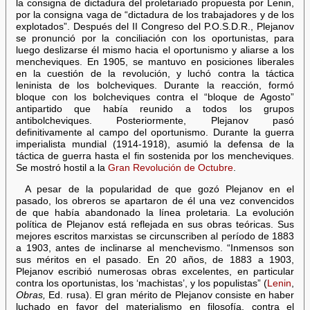
la consigna de dictadura del proletariado propuesta por Lenin,
por la consigna vaga de “dictadura de los trabajadores y de los
explotados”. Después del II Congreso del P.O.S.D.R., Plejanov
se pronunció por la conciliación con los oportunistas, para
luego deslizarse él mismo hacia el oportunismo y aliarse a los
mencheviques. En 1905, se mantuvo en posiciones liberales
en la cuestión de la revolución, y luchó contra la táctica
leninista de los bolcheviques. Durante la reacción, formó
bloque con los bolcheviques contra el “bloque de Agosto”
antipartido que había reunido a todos los grupos
antibolcheviques. Posteriormente, Plejanov pasó
definitivamente al campo del oportunismo. Durante la guerra
imperialista mundial (1914-1918), asumió la defensa de la
táctica de guerra hasta el fin sostenida por los mencheviques.
Se mostró hostil a la
Gran Revolución de Octubre
.
A pesar de la popularidad de que gozó Plejanov en el
pasado, los obreros se apartaron de él una vez convencidos
de que había abandonado la línea proletaria. La evolución
política de Plejanov está reflejada en sus obras teóricas. Sus
mejores escritos marxistas se circunscriben al período de 1883
a 1903, antes de inclinarse al menchevismo. “Inmensos son
sus méritos en el pasado. En 20 años, de 1883 a 1903,
Plejanov escribió numerosas obras excelentes, en particular
contra los oportunistas, los ‘machistas’, y los populistas” (
Lenin
,
Obras,
Ed. rusa). El gran mérito de Plejanov consiste en haber
luchado en favor del materialismo en filosofía, contra el