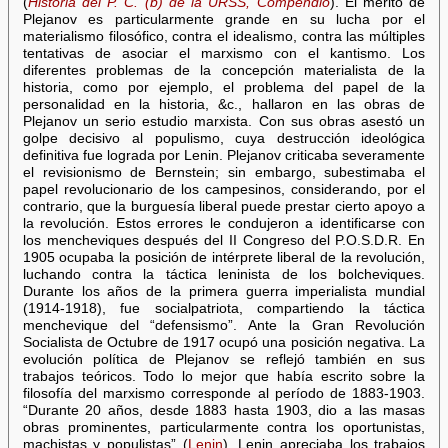
(
Historia del P. C. (b) de la URSS, Compendio
). El mérito de
Plejanov es particularmente grande en su lucha por el
materialismo filosófico, contra el idealismo, contra las múltiples
tentativas de asociar el marxismo con el kantismo. Los
diferentes problemas de la concepción materialista de la
historia, como por ejemplo, el problema del papel de la
personalidad en la historia, &c., hallaron en las obras de
Plejanov un serio estudio marxista. Con sus obras asestó un
golpe decisivo al populismo, cuya destrucción ideológica
definitiva fue lograda por Lenin. Plejanov criticaba severamente
el revisionismo de Bernstein; sin embargo, subestimaba el
papel revolucionario de los campesinos, considerando, por el
contrario, que la burguesía liberal puede prestar cierto apoyo a
la revolución. Estos errores le condujeron a identificarse con
los mencheviques después del II Congreso del P.O.S.D.R. En
1905 ocupaba la posición de intérprete liberal de la revolución,
luchando contra la táctica leninista de los bolcheviques.
Durante los años de la primera guerra imperialista mundial
(1914-1918), fue socialpatriota, compartiendo la táctica
menchevique del “defensismo”. Ante la Gran Revolución
Socialista de Octubre de 1917 ocupó una posición negativa. La
evolución política de Plejanov se reflejó también en sus
trabajos teóricos. Todo lo mejor que había escrito sobre la
filosofía del marxismo corresponde al período de 1883-1903.
“Durante 20 años, desde 1883 hasta 1903, dio a las masas
obras prominentes, particularmente contra los oportunistas,
machistas y populistas” (
Lenin
). Lenin apreciaba los trabajos