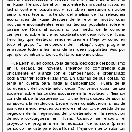
en Rusia. Plejanov fue el primero, entre los marxistas rusos, en
luchar contra el populismo, y sus obras asestaron un golpe
serio a esa teoría. Partiendo del análisis de las relaciones
económicas de Rusia después de la reforma, mostró cuán
nocivas e inconsistentes eran las teorías populistas sobre el
pasaje de Rusia al socialismo por medio de la comuna
campesina, sobre la vía no capitalista del desarrollo de Rusia.
Pero hay que destacar serios errores en Plejanov como en
todo el grupo “Emancipación del Trabajo”, cuyo programa
arrastraba todavía las taras de las ideas populistas. Así, por
ejemplo, admitían la táctica del terrorismo individual.
Fue Lenin quien concluyó la derrota ideológica del populismo
en la década del noventa. Plejanov no comprendía que
únicamente en alianza con el campesinado, el proletariado
podría triunfar sobre el zarismo. En algunas de sus obras, no
tenía en cuenta para nada al campesinado. “Fuera de la
burguesía y del proletariado”, decía, “no vemos otras fuerzas
sociales” sobre las cuales apoyarse en la revolución. Plejanov
consideraba a la burguesía como una fuerza capaz de aportar
su apoyo a la revolución. Esos errores constituyeron la raíz de
sus ideas mencheviques posteriores, el punto de partida de su
negación de la hegemonía del proletariado en la revolución
democrático-burguesa en Rusia. Cuando se elaboró el
proyecto de programa en la redacción de la
Iskra
(primer
periódico marxista para toda Rusia), Plejanov intentó substituir