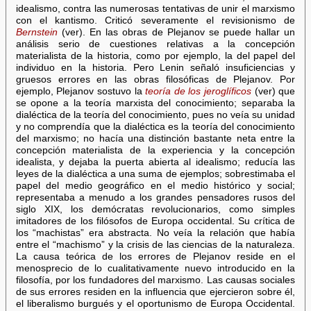
idealismo, contra las numerosas tentativas de unir el marxismo
con el kantismo. Criticó severamente el revisionismo de
Bernstein
(ver). En las obras de Plejanov se puede hallar un
análisis serio de cuestiones relativas a la concepción
materialista de la historia, como por ejemplo, la del papel del
individuo en la historia. Pero Lenin señaló insuficiencias y
gruesos errores en las obras filosóficas de Plejanov. Por
ejemplo, Plejanov sostuvo la
teoría de los jeroglíficos
(ver) que
se opone a la teoría marxista del conocimiento; separaba la
dialéctica de la teoría del conocimiento, pues no veía su unidad
y no comprendía que la dialéctica es la teoría del conocimiento
del marxismo; no hacía una distinción bastante neta entre la
concepción materialista de la experiencia y la concepción
idealista, y dejaba la puerta abierta al idealismo; reducía las
leyes de la dialéctica a una suma de ejemplos; sobrestimaba el
papel del medio geográfico en el medio histórico y social;
representaba a menudo a los grandes pensadores rusos del
siglo XIX, los demócratas revolucionarios, como simples
imitadores de los filósofos de Europa occidental. Su crítica de
los “machistas” era abstracta. No veía la relación que había
entre el “machismo” y la crisis de las ciencias de la naturaleza.
La causa teórica de los errores de Plejanov reside en el
menosprecio de lo cualitativamente nuevo introducido en la
filosofía, por los fundadores del marxismo. Las causas sociales
de sus errores residen en la influencia que ejercieron sobre él,
el liberalismo burgués y el oportunismo de Europa Occidental.