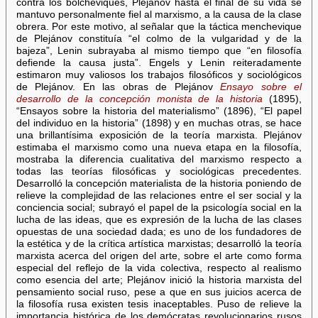
contra los bolcheviques, Plejánov hasta el final de su vida se
mantuvo personalmente fiel al marxismo, a la causa de la clase
obrera. Por este motivo, al señalar que la táctica menchevique
de Plejánov constituía “el colmo de la vulgaridad y de la
bajeza”, Lenin subrayaba al mismo tiempo que “en filosofía
defiende la causa justa”. Engels y Lenin reiteradamente
estimaron muy valiosos los trabajos filosóficos y sociológicos
de Plejánov. En las obras de Plejánov
Ensayo sobre el
desarrollo de la concepción monista de la historia
(1895),
“Ensayos sobre la historia del materialismo” (1896), “El papel
del individuo en la historia” (1898) y en muchas otras, se hace
una brillantísima exposición de la teoría marxista. Plejánov
estimaba el marxismo como una nueva etapa en la filosofía,
mostraba la diferencia cualitativa del marxismo respecto a
todas las teorías filosóficas y sociológicas precedentes.
Desarrolló la concepción materialista de la historia poniendo de
relieve la complejidad de las relaciones entre el ser social y la
conciencia social; subrayó el papel de la psicología social en la
lucha de las ideas, que es expresión de la lucha de las clases
opuestas de una sociedad dada; es uno de los fundadores de
la estética y de la crítica artística marxistas; desarrolló la teoría
marxista acerca del origen del arte, sobre el arte como forma
especial del reflejo de la vida colectiva, respecto al realismo
como esencia del arte; Plejánov inició la historia marxista del
pensamiento social ruso, pese a que en sus juicios acerca de
la filosofía rusa existen tesis inaceptables. Puso de relieve la
importancia histórica de los demócratas revolucionarios rusos