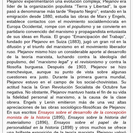
Plejanov experimentaron una evolución compleja; Plejanov era
líder de la organización populista “Tierra y Libertad”, la que
pasó a denominarse más tarde “Reparto Negro”; estando en la
emigración desde 1880, estudia las obras de Marx y Engels,
establece contactos con el movimiento socialdemócrata en
Europa Occidental, rompe con el
populismo
y se convierte en
partidario convencido del marxismo y propagandista entusiasta
de sus ideas en Rusia. El grupo “Emancipación del Trabajo”,
fundado por Plejanov en Suiza (1883), jugó un gran rol en la
difusión y el triunfo del marxismo en el movimiento liberador
ruso. Plejanov mismo hizo un considerable aporte al desarrollo
de la teoría marxista, luchando contra la ideología del
populismo, del “
marxismo legal
” y el
revisionismo
y contra la
filosofía burguesa. Después de 1903, Plejanov se hizo
menchevique, aunque su punto de vista sobre algunas
cuestiones era justo. Durante la primera guerra mundial,
Plejanov estuvo en el campo de los social-chovinistas. Su
actitud hacia la Gran Revolución Socialista de Octubre fue
negativa. No obstante, Plejanov mantuvo hasta el fin de su vida
la fidelidad personal al marxismo, a la causa de la clase
obrera. Engels y Lenin emitieron más de una vez altas
apreciaciones de las obras sociológico-filosóficas de Plejanov.
En sus escritos
Ensayos sobre el desarrollo de la concepción
monista de la historia
(1895),
Ensayos sobre la historia del
materialismo
(1896),
Ensayos sobre el papel de la
personalidad en la historia
(1898) y otros muchos se ofrece
una brillante exposición de la teoría marxista. Plejanov valoró