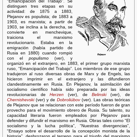
“Emancipación del Trabajo”. Se
distinguen tres etapas en su
actividad: de 1875 a 1883,
Plejanov es populista; de 1883 a
1903, es marxista; a partir de
1903, se inclina a la derecha, se
convierte en menchevique,
traiciona el marxismo
revolucionario. Estaba en la
emigración (había partido de
Rusia en 1880) cuando rompió
con el
populismo
(ver), y
organizó en el extranjero, en 1883, el primer grupo marxista
ruso, “Emancipación del Trabajo”. Los miembros de ese grupo
tradujeron al ruso diversas obras de Marx y de Engels, las
hicieron imprimir en el extranjero y las difundieron
clandestinamente en Rusia. En Plejanov, la asimilación del
socialismo científico había sido preparada por las ideas
revolucionarias de
Herzen
(ver), de
Belinski
(ver), de
Chernishevski
(ver) y de
Dobroliúbov
(ver). Las obras teóricas
de Plejanov que se relacionan con este período fueron de gran
provecho para el movimiento obrero de Rusia. Su talento, su
capacidad literaria fueron empleados por Plejanov para
defender y difundir el marxismo en Rusia. Obras tales como “El
socialismo y la lucha política”, “Nuestras divergencias”,
“Ensayo sobre el desarrollo de la concepción monista de la
historia”, desbrozaron el terreno para el triunfo del marxismo