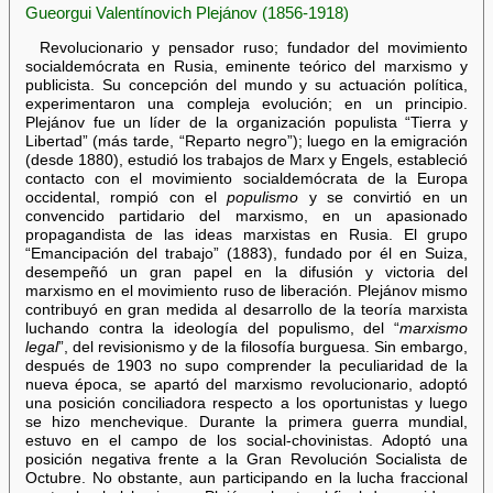
Gueorgui Valentínovich Plejánov (1856-1918)
Revolucionario y pensador ruso; fundador del movimiento
socialdemócrata en Rusia, eminente teórico del marxismo y
publicista. Su concepción del mundo y su actuación política,
experimentaron una compleja evolución; en un principio.
Plejánov fue un líder de la organización populista “Tierra y
Libertad” (más tarde, “Reparto negro”); luego en la emigración
(desde 1880), estudió los trabajos de Marx y Engels, estableció
contacto con el movimiento socialdemócrata de la Europa
occidental, rompió con el
populismo
y se convirtió en un
convencido partidario del marxismo, en un apasionado
propagandista de las ideas marxistas en Rusia. El grupo
“Emancipación del trabajo” (1883), fundado por él en Suiza,
desempeñó un gran papel en la difusión y victoria del
marxismo en el movimiento ruso de liberación. Plejánov mismo
contribuyó en gran medida al desarrollo de la teoría marxista
luchando contra la ideología del populismo, del “
marxismo
legal
”, del revisionismo y de la filosofía burguesa. Sin embargo,
después de 1903 no supo comprender la peculiaridad de la
nueva época, se apartó del marxismo revolucionario, adoptó
una posición conciliadora respecto a los oportunistas y luego
se hizo menchevique. Durante la primera guerra mundial,
estuvo en el campo de los social-chovinistas. Adoptó una
posición negativa frente a la Gran Revolución Socialista de
Octubre. No obstante, aun participando en la lucha fraccional