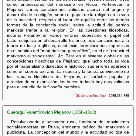
como antecesores del marxismo en Rusia. Pertenecen a
Plejánov varias conclusiones valiosas acerca del origen y
desarrollo de la religión, sobre el papel de la religión en la vida
de la sociedad, respecto al lugar de aquélla entre las demás
formas de la conciencia social, sobre la actitud del partido
marxista frente a la religión. En las cuestiones filosóficas,
incurrió Plejánov en varios errores; subestimó el papel del
factor subjetivo en el desarrollo histórico, hizo concesiones a la
teoría de los jeroglíficos, estableció formulaciones imprecisas
en el sentido del “materialismo geográfico”, en el de “reducir el
marxismo al spinozismo”, &c. Pero en el sistema global de las
concepciones filosóficas de Plejánov, que luchó toda su vida
por el materialismo dialéctico e histórico, sus errores aparecen
como un cuerpo extraño. La riqueza y la fuerza convincente de
los trabajos filosóficos de Plejánov, el carácter popular y
atractivo de su exposición, los hacen todavía hoy muy valiosos
para el estudio de la filosofía marxista.
Diccionario filosófico
· 1965:364-365
Gueorgui Valentínovich Plejanov (1856-1918)
Revolucionario y pensador ruso, fundador del movimiento
socialdemócrata en Rusia, eminente teórico del marxismo y
publicista. La concepción del mundo y la actividad política de