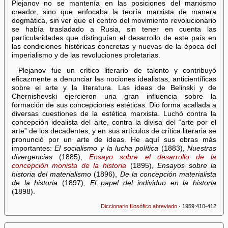
Plejanov no se mantenía en las posiciones del marxismo
creador, sino que enfocaba la teoría marxista de manera
dogmática, sin ver que el centro del movimiento revolucionario
se había trasladado a Rusia, sin tener en cuenta las
particularidades que distinguían el desarrollo de este país en
las condiciones históricas concretas y nuevas de la época del
imperialismo y de las revoluciones proletarias.
Plejanov fue un crítico literario de talento y contribuyó
eficazmente a denunciar las nociones idealistas, anticientíficas
sobre el arte y la literatura. Las ideas de Belinski y de
Chernishevski ejercieron una gran influencia sobre la
formación de sus concepciones estéticas. Dio forma acallada a
diversas cuestiones de la estética marxista. Luchó contra la
concepción idealista del arte, contra la divisa del “arte por el
arte” de los decadentes, y en sus artículos de crítica literaria se
pronunció por un arte de ideas. He aquí sus obras más
importantes:
El socialismo y la lucha política
(1883),
Nuestras
divergencias
(1885),
Ensayo sobre el desarrollo de la
concepción monista de la historia
(1895),
Ensayos sobre la
historia del materialismo
(1896),
De la concepción materialista
de la historia
(1897),
El papel del individuo en la historia
(1898).
Diccionario filosófico abreviado
· 1959:410-412