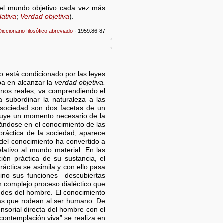
r el mundo objetivo cada vez más
lativa
;
Verdad objetiva
).
Diccionario filosófico abreviado
· 1959:86-87
o está condicionado por las leyes
iba en alcanzar la
verdad objetiva.
enos reales, va comprendiendo el
a subordinar la naturaleza a las
a sociedad son dos facetas de un
ituye un momento necesario de la
asándose en el conocimiento de las
 práctica de la sociedad, aparece
 del conocimiento ha convertido a
elativo al mundo material. En las
ción práctica de su sustancia, el
áctica se asimila y con ello pasa
sino sus funciones –descubiertas
un complejo proceso dialéctico que
itudes del hombre. El conocimiento
osas que rodean al ser humano. De
nsorial directa del hombre con el
contemplación viva” se realiza en