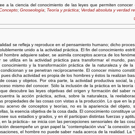
ovee a la ciencia del conocimiento de las leyes que permiten conoce
Concepto
;
Gnoseología
;
Teoría y práctica
;
Verdad absoluta y verdad re
realidad se refleja y reproduce en el pensamiento humano; dicho proces
solublemente unido a la actividad práctica. El fin del conocimiento estr
 el hombre adquiere saber, se asimila conceptos acerca de los fenóm
se utiliza en la actividad práctica para transformar el mundo, par
conocimiento y la transformación práctica de la naturaleza y de l
 condicionan y se penetran recíprocamente. El conocer mismo const
, pues dicha actividad es propia de los hombres y éstos la realizan b
e cosas y objetos. Por otra parte, la actividad productiva social, la
so mismo del conocer. Sólo la inclusión de la práctica en la teoría
 que descubre las leyes objetivas del origen y formación del saber r
uentra la acción práctica, activa, sobre la naturaleza, la reelabora
propiedades de las cosas con vistas a la producción. Lo que en la pr
u acervo de conceptos y teorías, no es la apariencia del objeto, 
 ellas, la esencia objetiva de la cosa dada. El conocimiento constituye 
osee sus estadios y grados, y en él participan distintas fuerzas y apt
 en la práctica– se inicia con las percepciones sensoriales de las c
ición desempeñe un gran papel la “contemplación viva” la conexión se
saciones, el hombre no puede saber nada acerca de la realidad. La “