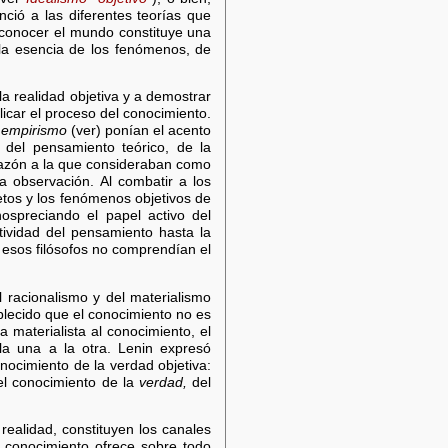
nció a las diferentes teorías que
e conocer el mundo constituye una
r la esencia de los fenómenos, de
 la realidad objetiva y a demostrar
licar el proceso del conocimiento.
l
empirismo
(ver) ponían el acento
 del pensamiento teórico, de la
 razón a la que consideraban como
a observación. Al combatir a los
jetos y los fenómenos objetivos de
ospreciando el papel activo del
ctividad del pensamiento hasta la
 esos filósofos no comprendían el
l racionalismo y del materialismo
blecido que el conocimiento no es
ca materialista al conocimiento, el
la una a la otra. Lenin expresó
nocimiento de la verdad objetiva:
del conocimiento de la
verdad,
del
realidad, constituyen los canales
l conocimiento ofrece sobre todo