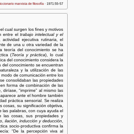
iccionario marxista de filosofía
· 1971:55-57
el cual surgen los fines y motivos
ón entre el
trabajo intelectual y el
tividad ejecutiva rutinaria, el
nte de una u otra variedad de la
 la teoría del conocimiento se ha
tica (
Teoría y práctica
), lo cual
tica del conocimiento considera la
es del conocimiento se encuentran
aturaleza y la utilización de las
o, modo de comunicación entre los
y se consolidaban las propiedades
e en forma de combinación de las
, diríase, “imprime” al mismo las
o aparece ante el hombre también
dad práctica sensorial. Se realiza
 cosas, su significación objetiva,
de las palabras, con cuya ayuda el
e las cosas, sus propiedades y
io
,
ilación
,
inducción y deducción
,
tica socio-productiva confirma la
ecía: “De la percepción viva al