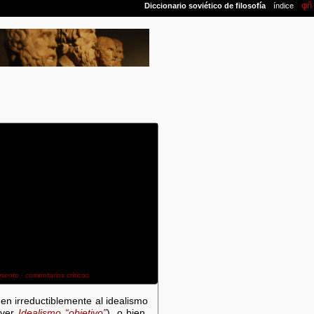
miento
· comentarios críticos
en irreductiblemente al idealismo
 (ver
Idealismo “objetivo”
), o bien,