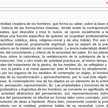
D
actividad creadora de los hombres, que forma su saber, sobre la base d
historia de las formaciones clasistas, donde existe la contraposici
eativa, que descubre y crea lo nuevo, se opone socialmente a la ac
ituye una función específica de quienes se ocupaban profesionalme
ientífica, estética, ética, religioso-moral y de otra índole). Por eso
tividad especial, propiamente espiritual, que se separó de la prác
alismo en la intelección del conocimiento. La teoría materialista dialéc
to del conocimiento y criterio de la veracidad del saber. En los pilar
viduos sobre la naturaleza, la reelaboración de la substancia de la n
roducción. Uno u otro modo de actividad práctica es, al mismo tiemp
rales del tratamiento de la piedra, de los metales, &c. se reflejaban 
r eso la piedra o el metal aparecían ante el hombre no simplement
s por los órganos de los sentidos. Al contemplar un objeto, el hombre
adas de su transformación y aprovechamiento, por lo cual este objet
ues, la contemplación viva de los objetos es un elemento de la activi
ón
,
percepción
,
representación
, &c. Las propiedades y funciones de las
gnalizadora y lingüística de los hombres, se convierte en significado 
actividad abstractiva del pensamiento, sus representaciones sobr
ógica del pensamiento se efectúa en formas tales como
concepto
,
juic
rmulación de ideas e hipótesis. Ahora bien, únicamente cuando la prác
pótesis con la realidad, podemos hablar de su veracidad. Lenin d