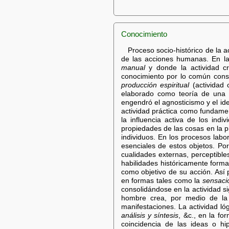
Conocimiento
Proceso socio-histórico de la 
de las acciones humanas. En la 
manual
y donde la actividad cr
conocimiento por lo común const
producción espiritual
(actividad c
elaborado como teoría de una ac
engendró el agnosticismo y el ide
actividad práctica como fundamen
la influencia activa de los indi
propiedades de las cosas en la p
individuos. En los procesos labo
esenciales de estos objetos. Po
cualidades externas, perceptible
habilidades históricamente form
como objetivo de su acción. Así p
en formas tales como la
sensaci
consolidándose en la actividad si
hombre crea, por medio de la 
manifestaciones. La actividad l
análisis y síntesis
, &c., en la fo
coincidencia de las ideas o hi