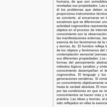
humana, de que son sometidos a
reveladas sus propiedades. Las ex
él los problemas que deben ser
proporciona instrumentos técnicos
se convierte, al encarnarse en 
escalones que se diferencian uno
actividad cognoscitiva representa 
objetos en el proceso de interre
conocimiento son la observación
las manifestaciones externas, las
esencia de los fenómenos de la re
y
teorías
, &c. El hombre refleja 
de los objetos y fenómenos del m
contemplación sensorial (
sensac
sus diferentes propiedades. Los n
formas del pensamiento abstract
métodos lógicos (
análisis y sínte
conocimiento desempeñan el
l
cognoscitiva. El lenguaje y lo
generaciones venideras. Si consi
un conocimiento objetivamente 
hasta la verdad absoluta. El mov
por las condiciones en que se rea
conocimientos se hacen más y más
práctica
. Las ideas y teorías, a
sido reflejados en ellas la esenci