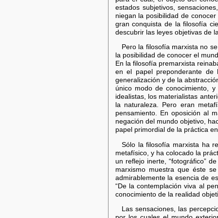
estados subjetivos, sensacione
niegan la posibilidad de conocer
gran conquista de la filosofía c
descubrir las leyes objetivas de l
Pero la filosofía marxista no s
la posibilidad de conocer el mund
En la filosofía premarxista rein
en el papel preponderante de l
generalización y de la abstracci
único modo de conocimiento, y n
idealistas, los materialistas ant
la naturaleza. Pero eran metaf
pensamiento. En oposición al mat
negación del mundo objetivo, hac
papel primordial de la práctica e
Sólo la filosofía marxista ha
metafísico, y ha colocado la prá
un reflejo inerte, “fotográfico” d
marxismo muestra que éste se d
admirablemente la esencia de est
“De la contemplación viva al pe
conocimiento de la realidad objeti
Las sensaciones, las percepcio
por los cuales el mundo exterio