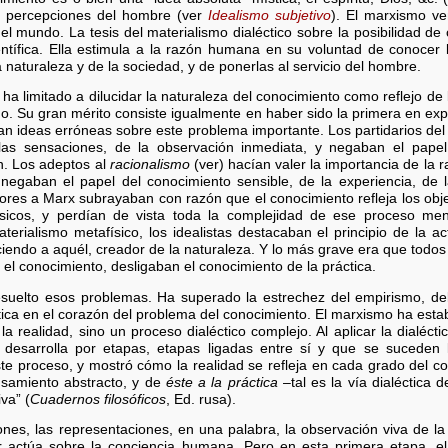
s, percepciones del hombre (ver
Idealismo subjetivo
). El marxismo ve
 el mundo. La tesis del materialismo dialéctico sobre la posibilidad d
ientífica. Ella estimula a la razón humana en su voluntad de conoce
a naturaleza y de la sociedad, y de ponerlas al servicio del hombre.
e ha limitado a dilucidar la naturaleza del conocimiento como reflejo de
o. Su gran mérito consiste igualmente en haber sido la primera en exp
aban ideas erróneas sobre este problema importante. Los partidarios de
as sensaciones, de la observación inmediata, y negaban el papel
ón. Los adeptos al
racionalismo
(ver) hacían valer la importancia de la
egaban el papel del conocimiento sensible, de la experiencia, de l
eriores a Marx subrayaban con razón que el conocimiento refleja los ob
ísicos, y perdían de vista toda la complejidad de ese proceso men
erialismo metafísico, los idealistas destacaban el principio de la a
iendo a aquél, creador de la naturaleza. Y lo más grave era que todos
n el conocimiento, desligaban el conocimiento de la práctica.
 resuelto esos problemas. Ha superado la estrechez del empirismo, de
ctica en el corazón del problema del conocimiento. El marxismo ha esta
e la realidad, sino un proceso dialéctico complejo. Al aplicar la dialécti
esarrolla por etapas, etapas ligadas entre sí y que se suceden 
e proceso, y mostró cómo la realidad se refleja en cada grado del co
nsamiento abstracto, y de
éste a la práctica
–tal es la vía dialéctica 
va” (
Cuadernos filosóficos
, Ed. rusa).
nes, las representaciones, en una palabra, la observación viva de la 
r actúa sobre la conciencia humana. Pero en esta primera etapa, e