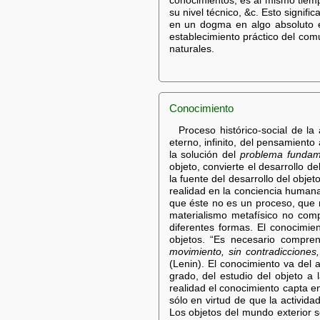
conocimientos, es al mismo tiemp
su nivel técnico, &c. Esto signifi
en un dogma en algo absoluto e
establecimiento práctico del com
naturales.
Conocimiento
Proceso histórico-social de la
eterno, infinito, del pensamiento
la solución del
problema fundame
objeto, convierte el desarrollo d
la fuente del desarrollo del obj
realidad en la conciencia humana
que éste no es un proceso, que 
materialismo metafísico no compr
diferentes formas. El conocimie
objetos. “Es necesario compre
movimiento, sin contradicciones,
(Lenin). El conocimiento va del 
grado, del estudio del objeto a l
realidad el conocimiento capta en
sólo en virtud de que la activida
Los objetos del mundo exterior s