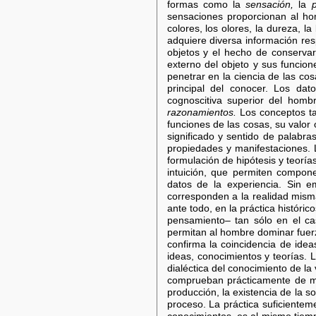
formas como la
sensación,
la
sensaciones proporcionan al hom
colores, los olores, la dureza, l
adquiere diversa información re
objetos y el hecho de conservar
externo del objeto y sus funcion
penetrar en la ciencia de las cos
principal del conocer. Los dat
cognoscitiva superior del homb
razonamientos.
Los conceptos ta
funciones de las cosas, su valor 
significado y sentido de palabr
propiedades y manifestaciones. La
formulación de hipótesis y teorí
intuición, que permiten compon
datos de la experiencia. Sin e
corresponden a la realidad mism
ante todo, en la práctica históri
pensamiento– tan sólo en el ca
permitan al hombre dominar fuerz
confirma la coincidencia de idea
ideas, conocimientos y teorías. 
dialéctica del conocimiento de la
comprueban prácticamente de man
producción, la existencia de la 
proceso. La práctica suficientem