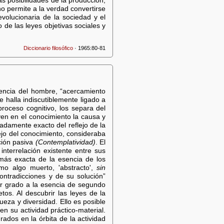
s posibilidades de la producción,
 no permite a la verdad convertirse
evolucionaria de la sociedad y el
de las leyes objetivas sociales y
Diccionario filosófico
· 1965:80-81
ciencia del hombre, “acercamiento
e halla indiscutiblemente ligado a
roceso cognitivo, los separa del
 ven en el conocimiento la causa y
adamente exacto del reflejo de la
ejo del conocimiento, consideraba
ción pasiva
(Contemplatividad)
. El
interrelación existente entre sus
 más exacta de la esencia de los
o algo muerto, 'abstracto',
sin
ontradicciones y de su solución”
mer grado a la esencia de segundo
etos. Al descubrir las leyes de la
ueza y diversidad. Ello es posible
en su actividad práctico-material.
ados en la órbita de la actividad