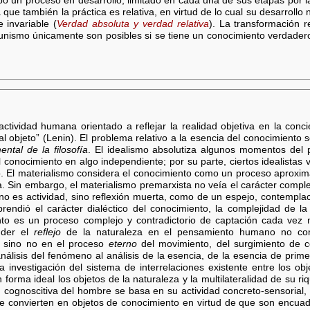
o un proceso en desarrollo, limitado en cada una de sus etapas por la
ca que también la práctica es relativa, en virtud de lo cual su desarrollo
 invariable (
Verdad absoluta y verdad relativa
). La transformación r
unismo únicamente son posibles si se tiene un conocimiento verdadero 
 actividad humana orientado a reflejar la realidad objetiva en la con
 al objeto” (Lenin). El problema relativo a la esencia del conocimiento s
ntal de la filosofía
. El idealismo absolutiza algunos momentos del p
el conocimiento en algo independiente; por su parte, ciertos idealistas
eto. El materialismo considera el conocimiento como un proceso aproxim
. Sin embargo, el materialismo premarxista no veía el carácter compl
no es actividad, sino reflexión muerta, como de un espejo, contempla
endió el carácter dialéctico del conocimiento, la complejidad de la 
nto es un proceso complejo y contradictorio de captación cada vez
nder el
reflejo
de la naturaleza en el pensamiento humano no com
sino no en el proceso
eterno
del movimiento, del surgimiento de c
análisis del fenómeno al análisis de la esencia, de la esencia de pri
a investigación del sistema de interrelaciones existente entre los obj
 forma ideal los objetos de la naturaleza y la multilateralidad de su riq
d cognoscitiva del hombre se basa en su actividad concreto-sensorial, 
e convierten en objetos de conocimiento en virtud de que son encuadr