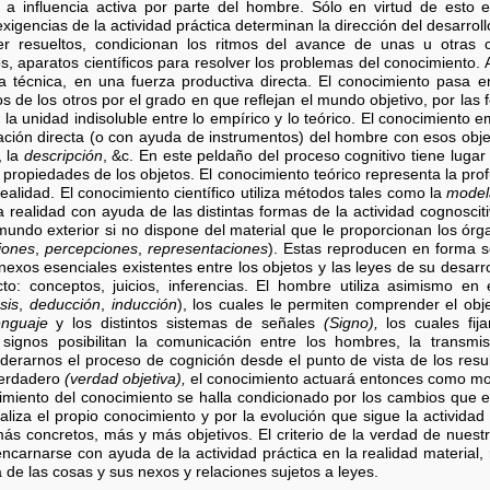
 influencia activa por parte del hombre. Sólo en virtud de esto 
igencias de la actividad práctica determinan la dirección del desarrol
 resueltos, condicionan los ritmos del avance de unas u otras c
, aparatos científicos para resolver los problemas del conocimiento. A
la técnica, en una fuerza productiva directa. El conocimiento pasa e
s de los otros por el grado en que reflejan el mundo objetivo, por las
la unidad indisoluble entre lo empírico y lo teórico. El conocimiento em
lación directa (o con ayuda de instrumentos) del hombre con esos obj
, la
descripción
, &c. En este peldaño del proceso cognitivo tiene lugar 
 propiedades de los objetos. El conocimiento teórico representa la pr
alidad. El conocimiento científico utiliza métodos tales como la
model
la realidad con ayuda de las distintas formas de la actividad cognosc
undo exterior si no dispone del material que le proporcionan los ór
iones
,
percepciones
,
representaciones
). Estas reproducen en forma s
exos esenciales existentes entre los objetos y las leyes de su desarrol
o: conceptos, juicios, inferencias. El hombre utiliza asimismo en 
sis
,
deducción
,
inducción
), los cuales le permiten comprender el ob
enguaje
y los distintos sistemas de señales
(Signo),
los cuales fija
s signos posibilitan la comunicación entre los hombres, la transmi
derarnos el proceso de cognición desde el punto de vista de los resu
verdadero
(verdad objetiva),
el conocimiento actuará entonces como mov
imiento del conocimiento se halla condicionado por los cambios que e
liza el propio conocimiento y por la evolución que sigue la actividad 
 concretos, más y más objetivos. El criterio de la verdad de nuestr
l encarnarse con ayuda de la actividad práctica en la realidad materia
a de las cosas y sus nexos y relaciones sujetos a leyes.