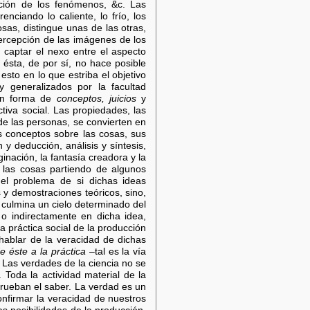
ación de los fenómenos, &c. Las
ciando lo caliente, lo frío, los
osas, distingue unas de las otras,
ercepción de las imágenes de los
 captar el nexo entre el aspecto
 ésta, de por sí, no hace posible
esto en lo que estriba el objetivo
y generalizados por la facultad
 en forma de
conceptos, juicios
y
va social. Las propiedades, las
 de las personas, se convierten en
s conceptos sobre las cosas, sus
 y deducción, análisis y síntesis,
nación, la fantasía creadora y la
 las cosas partiendo de algunos
 el problema de si dichas ideas
y demostraciones teóricos, sino,
l culmina un cielo determinado del
o indirectamente en dicha idea,
la práctica social de la producción
 hablar de la veracidad de dichas
e éste a la práctica
–tal es la vía
. Las verdades de la ciencia no se
Toda la actividad material de la
prueban el saber. La verdad es un
onfirmar la veracidad de nuestros