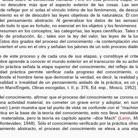
 no descubre más que el aspecto exterior de las cosas. Las sens
e reflejar por sí solas el vínculo íntimo de los fenómenos, de descub
miento es el de descubrir las leyes objetivas de la naturaleza. El co
l pensamiento abstracto. Al generalizar los datos de las sensac
do todo lo que es fortuito, no esencial en los objetos y los fenómenos
esumen en los conceptos, las categorías, las leyes científicas. Tales
o de producción, &c.; tales son la ley del valor, las leyes de la l
 Estos dos grados del proceso del conocimiento –la contemplación viv
vierten el uno en el otro y señalan los jalones de un solo proceso dialéct
se de este proceso y de cada una de sus etapas, y constituye el crit
bre aprende a conocer el mundo exterior en el transcurso de su activid
ión práctica señala la etapa superior del conocimiento, del reflejo de 
dad práctica permite verificar cada progreso del conocimiento, 
onde el hombre tiene que demostrar la verdad, es decir, la realidad y
 realidad o irrealidad de un pensamiento aislado de la práctica, es 
 en Marx/Engels,
Obras escogidas,
t. II, p. 376, Ed. esp., Moscú, 1952).
o del conocimiento, afirmar que el proceso del conocimiento se corona 
una actividad material, es cometer un grave error y adoptar, en sum
ver) Lenin muestra que tal punto de vista se confunde con el “machis
ráctica en la base de la teoría del conocimiento, esto nos lleva inevitab
materialista, pero la teoría es capítulo aparte –dice Mach” (
Lenin
,
Ma
ontevideo, 1948). Sólo el conocimiento verificado por la práctica ofre
miento abstracto, el proceso del conocimiento se eleva a una etapa