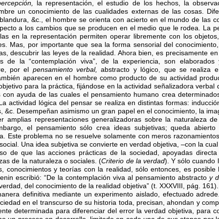
percepción,
la representación, el estudio de los hechos, la observ
bre un conocimiento de las cualidades externas de las cosas. Diferen
a blandura, &c., el hombre se orienta con acierto en el mundo de las c
specto a los cambios que se producen en el medio que le rodea. La p
las en la representación permiten operar libremente con los objetos,
es. Mas, por importante que sea la forma sensorial del conocimiento,
as, descubrir las leyes de la realidad. Ahora bien, es precisamente en 
os de la “contemplación viva”, de la experiencia, son elaborados 
re, por el
pensamiento verbal,
abstracto y lógico, que se realiza
mbién aparecen en el hombre como producto de su actividad producti
objetivo para la práctica, fijándose en la actividad señalizadora verbal
as con ayuda de las cuales el pensamiento humano crea determinado
 actividad lógica del pensar se realiza en distintas formas: inducción
as, &c. Desempeñan asimismo un gran papel en el conocimiento, la imagi
er amplias representaciones generalizadoras sobre la naturaleza de
mbargo, el pensamiento sólo crea ideas subjetivas; queda abierto
a. Este problema no se resuelve solamente con meros razonamientos 
cosocial. Una idea subjetiva se convierte en verdad objetiva, –con la cua
so de que las acciones prácticas de la sociedad, apoyadas directa 
as de la naturaleza o sociales. (
Criterio de la verdad
). Y sólo cuando 
s, conocimientos y teorías con la realidad, sólo entonces, es posible
Lenin escribió: “De la contemplación viva al pensamiento abstracto
y d
 verdad, del conocimiento de la realidad objetiva” (t. XXXVIII, pág. 161)
era definitiva mediante un experimento aislado, efectuado adrede. 
sociedad en el transcurso de su historia toda, precisan, ahondan y com
ente determinada para diferenciar del error la verdad objetiva, para c