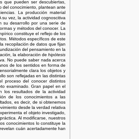
es que pueden ser descubiertas,
lo del conocimiento, plantean ante
iencias. La producción material
 su vez, la actividad cognoscitiva
n su desarrollo por una serie de
 formas y métodos del conocer. La
pírico constituye el reflejo de los
etos. Métodos específicos de este
la recopilación de datos que fijan
ofundización del pensamiento en la
ación
, la elaboración de
hipótesis
itiva. No puede saber nada acerca
ganos de los sentidos en forma de
ensorialmente clara los objetos y
lo son reflejadas en las distintas
el proceso del conocer distintos
jeto examinado. Gran papel en el
n los resultados de la actividad
sión de los conocimientos a las
ltados, es decir, de si obtenemos
imiento desde la verdad relativa
xperimenta el objeto investigado,
práctica. Al modificarse, nuestros
os conocimientos lo constituye la
l, revelan cuán acertadamente han