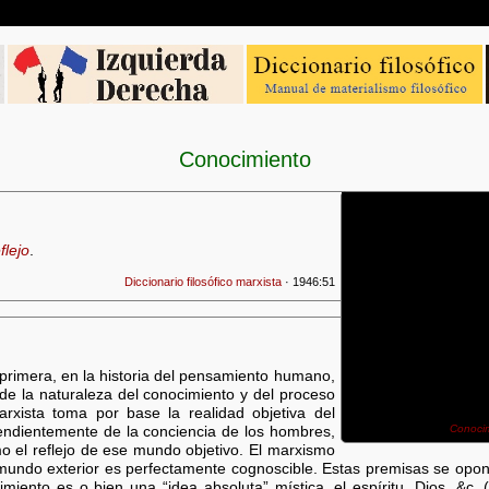
Conocimiento
flejo
.
Diccionario filosófico marxista
· 1946:51
a primera, en la historia del pensamiento humano,
 de la naturaleza del conocimiento y del proceso
rxista toma por base la realidad objetiva del
Conoci
endientemente de la conciencia de los hombres,
o el reflejo de ese mundo objetivo. El marxismo
l mundo exterior es perfectamente cognoscible. Estas premisas se opon
cimiento es o bien una “idea absoluta” mística, el espíritu, Dios, &c.