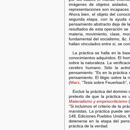
imágenes de objetos aislados,
representaciones son incapaces d
Ahora bien, el objeto del conoci
segunda etapa, con la ayuda de
pensamiento abstracto deja de la
resultados de esta operación se r
materia, movimiento, clase, mod
fundamental del socialismo, &c.
hallan vinculados entre sí, se con
La práctica se halla en la ba
conocimientos adquiridos. El hom
sobre la naturaleza. La verificac
cerebro humano. Sólo la activi
pensamiento. “Es en la práctica d
pensamiento. El litigio sobre la
(
Marx
, “Tesis sobre Feuerbach”,
Excluir la práctica del domini
pretexto de que la práctica es 
Materialismo y empiriocriticismo
(
“Si incluimos el criterio de la p
marxistas. La práctica puede ser 
148, Ediciones Pueblos Unidos, M
detenerse en la etapa del pensa
práctica de la verdad.