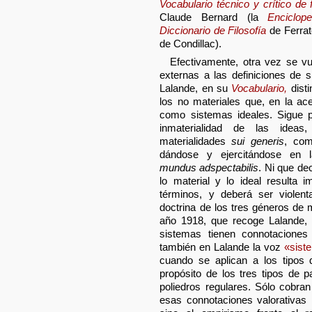
Vocabulario técnico y crítico de f
Claude Bernard (la
Enciclop
Diccionario de Filosofía
de Ferrat
de Condillac).
Efectivamente, otra vez se vu
externas a las definiciones de
Lalande, en su
Vocabulario,
disti
los no materiales que, en la a
como sistemas ideales. Sigue 
inmaterialidad de las idea
materialidades
sui generis
, com
dándose y ejercitándose en l
mundus adspectabilis
. Ni que de
lo material y lo ideal resulta
términos, y deberá ser violent
doctrina de los tres géneros de 
año 1918, que recoge Lalande, s
sistemas tienen connotaciones 
también en Lalande la voz
«sist
cuando se aplican a los tipos
propósito de los tres tipos de 
poliedros regulares. Sólo cobra
esas connotaciones valorativas 