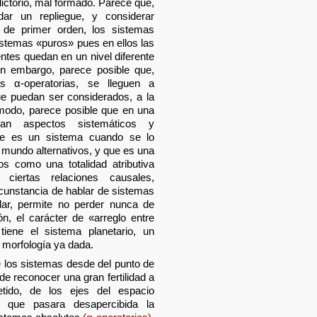
dictorio, mal formado. Parece que,
ar un repliegue, y considerar
 de primer orden, los sistemas
istemas «puros» pues en ellos las
tes quedan en un nivel diferente
Sin embargo, parece posible que,
s α-operatorias, se lleguen a
ue puedan ser considerados, a la
 modo, parece posible que en una
ran aspectos sistemáticos y
que es un sistema cuando se lo
mundo alternativos, y que es una
s como una totalidad atributiva
ciertas relaciones causales,
rcunstancia de hablar de sistemas
lar, permite no perder nunca de
ón, el carácter de «arreglo entre
tiene el sistema planetario, un
 morfología ya dada.
de los sistemas desde del punto de
 de reconocer una gran fertilidad a
etido, de los ejes del espacio
s que pasara desapercibida la