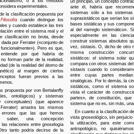
racionalismo, o a los métodos
un principio, un concepto contra
 considera experimentales.
ante él, habría que recomend
sistemas sólo a los sistemas
e la clasificación propuesta por
suprasistáticos que serían los s
Filosofía
cuando distingue los
bases sistáticas y sus componen
ales y cuando establece las tres
al del «arreglo sistemático». 
lación entre el sistema real y el
especialmente en las ciencia
e clasificación no brota, desde
construir sistemas absolutos q
a dada por Ferrater («conjunto de
vez, sistasis. O, dicho de otro
 funcionalmente»). Pero es que,
misma construcción concur
entiende por qué habría de
sistáticos: el sistema solar 
no forman parte de la realidad,
compara con otros sistemas del 
idad (de la realidad del átomo de
sistasis cuando lo consideramo
nético) al margen de ciertos
entre cuyas partes median 
nceptos fueran previos a las
sinalógicas. Por lo demás, la ci
ómenos.
sistáticos, como el sistema so
as propuesta por von Bertalanffy
vista el carácter de construcci
ales, ontológicos) y sistemas
partes», de constitución, que 
 y conceptuales) (que aparece
sistema que no es, sin más, una
errater) arrastra los mismos
En cuanto a la clasificación 
s errores que las que hemos
vista gnoseológico, sin perjuicio
 a saber, una concepción
la utilización, para este com
e las relaciones entre gnoselogía
antropológico, no quisiéramo
Otro tanto podría decirse de la