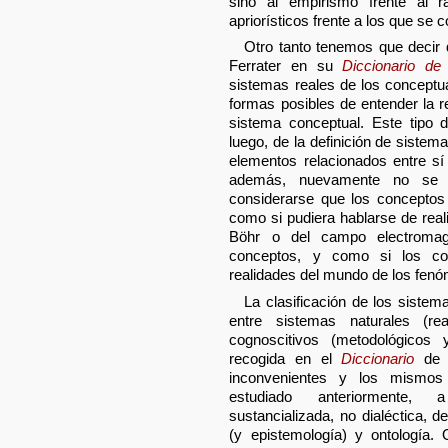
sino al empirismo frente al 
apriorísticos frente a los que se
Otro tanto tenemos que decir d
Ferrater en su
Diccionario de 
sistemas reales de los conceptu
formas posibles de entender la re
sistema conceptual. Este tipo d
luego, de la definición de sistem
elementos relacionados entre sí
además, nuevamente no se 
considerarse que los conceptos 
como si pudiera hablarse de real
Böhr o del campo electromag
conceptos, y como si los co
realidades del mundo de los fen
La clasificación de los sistem
entre sistemas naturales (re
cognoscitivos (metodológicos
recogida en el
Diccionario
de F
inconvenientes y los mismo
estudiado anteriormente,
sustancializada, no dialéctica, d
(y epistemología) y ontología. 