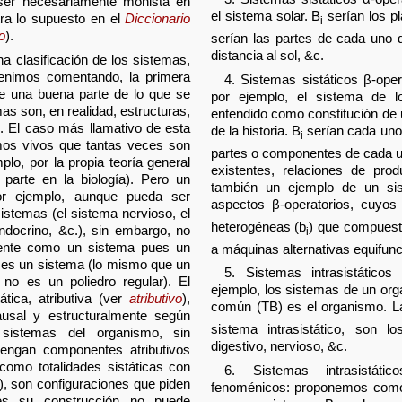
e ser necesariamente monista en
el sistema solar. B
serían los pl
tra lo supuesto en el
Diccionario
i
o
).
serían las partes de cada uno 
distancia al sol, &c.
na clasificación de los sistemas,
venimos comentando, la primera
4. Sistemas sistáticos β-oper
ue una buena parte de lo que se
por ejemplo, el sistema de 
as son, en realidad, estructuras,
entendido como constitución de u
as. El caso más llamativo de esta
de la historia. B
serían cada uno
i
smos vivos que tantas veces son
partes o componentes de cada u
lo, por la propia teoría general
existentes, relaciones de pro
 parte en la biología). Pero un
también un ejemplo de un sist
or ejemplo, aunque pueda ser
aspectos β-operatorios, cuyo
istemas (el sistema nervioso, el
heterogéneas (b
) que compuest
 endocrino, &c.), sin embargo, no
i
mente como un sistema pues un
a máquinas alternativas equifunc
 es un sistema (lo mismo que un
5. Sistemas intrasistáticos
 no es un poliedro regular). El
ejemplo, los sistemas de un orga
ática, atributiva (ver
atributivo
),
común (TB) es el organismo. La
usal y estructuralmente según
sistema intrasistático, son lo
s sistemas del organismo, sin
digestivo, nervioso, &c.
tengan componentes atributivos
 como totalidades sistáticas con
6. Sistemas intrasistátic
), son configuraciones que piden
fenoménicos: proponemos como 
pues su construcción no puede