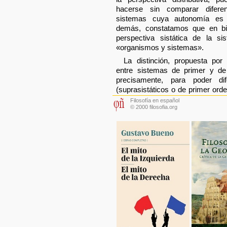
hacerse sin comparar difere
sistemas cuya autonomía es 
demás, constatamos que en bio
perspectiva sistática de la s
«organismos y sistemas».
La distinción, propuesta p
entre sistemas de primer y d
precisamente, para poder di
(suprasistáticos o de primer ord
Filosofía en español
© 2000 filosofia.org