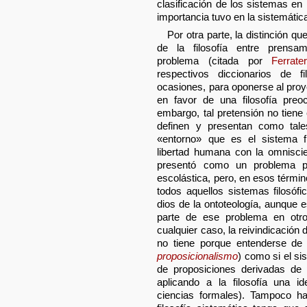
clasificación de los sistemas en n
importancia tuvo en la sistemática 
Por otra parte, la distinción qu
de la filosofía entre prensa
problema (citada por
Ferrate
respectivos diccionarios de fi
ocasiones, para oponerse al proye
en favor de una filosofía pre
embargo, tal pretensión no tien
definen y presentan como tal
«entorno» que es el sistema fi
libertad humana con la omnisci
presentó como un problema pa
escolástica, pero, en esos térmi
todos aquellos sistemas filosófi
dios de la ontoteología, aunque
parte de ese problema en otro
cualquier caso, la reivindicación d
no tiene porque entenderse de 
proposicionalismo
) como si el si
de proposiciones derivadas de 
aplicando a la filosofía una 
ciencias formales). Tampoco h