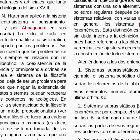
clasificación que distingue los 
aturales y artificiales, que tanta
sistemas con una sola alternati
biológica del siglo XVIII.
poliedros regulares después de 
e N. Hartmann aplicó a la historia
sistemas relativos, con varias a
miento-sistema y pensamiento-
en general, los sistemas
r
y por
Abbagnano
en sus
fenoménicos. Esta distinción es,
losofía) ha sido utilizada, en
sin duda, interna a la definici
cto de una filosofía sistemática,
pues hace referencia a las dife
ocupada por los problemas. Sin
«arreglo», ese ajuste
sui generi
e en cuenta que los problemas se
la construcción de todo sistema (
es siempre en relación con un
Ateniéndonos a los dos criter
losófico: la coexistencia de la
encia y omnipotencia divinas se
1. Sistemas suprasistáticos
ra el sistema de la filosofía
ejemplo, el sistema periódico 
nos, deja de ser un problema para
serían los elementos de la tabla
cos que niegan la existencia del
esos elementos: número atómi
 estos sistemas puedan recuperar
última órbita. &c.
s contextos no teológicos. En
e la sistematicidad de la filosofía
2. Sistemas suprasistáticos β
un modo proposicionalista (ver
fenoménicos: por ejemplo, el si
stema filosófico fuera una cadena
política. B
serían cada una de l
i
principios o axiomas (es decir,
serían las partes de esos regím
idea de sistema tomada de las
tres poderes con sus diferentes
ay ninguna razón para que una
3. Sistemas sistáticos α-oper