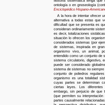
filosofía sistemática tenga qu
ontología o en gnoseología (con
Enciclopédico Hispano-American
A la hora de intentar ofrecer u
alternativa a todas estas que 
dificultad que se presenta es q
consideran ordinariamente sistem
es decir, totalizaciones sistátic
situación lo ofrecen los organi
considerados sistemas (por ejemp
de sistemas, inspirada en gran
organismo vivo, un animal, p
entendido como un conjunto de s
sistema circulatorio, digestivo,
puede ser considerado global
sistema de sistemas no siempre
conjunto de poliedros regulares
organismo es una totalidad sist
cuyas partes se determinan ca
ciertas leyes. Los diferente
embargo, sin perjuicio de que 
(que permiten su interpretación
partes causalmente relacionadas
la perspectiva distributiva, 