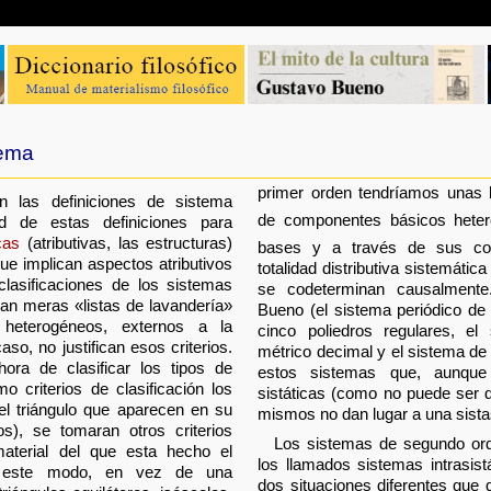
tema
primer orden tendríamos unas 
n las definiciones de sistema
de componentes básicos hete
ad de estas definiciones para
cas
(atributivas, las estructuras)
bases y a través de sus com
ue implican aspectos atributivos
totalidad distributiva sistemátic
 clasificaciones de los sistemas
se codeterminan causalmente
n meras «listas de lavandería»
Bueno (el sistema periódico de 
 heterogéneos, externos a la
cinco poliedros regulares, el
aso, no justifican esos criterios.
métrico decimal y el sistema de
ora de clasificar los tipos de
estos sistemas que, aunqu
o criterios de clasificación los
sistáticas (como no puede ser d
el triángulo que aparecen en su
mismos no dan lugar a una sistas
dos), se tomaran otros criterios
Los sistemas de segundo orde
material del que esta hecho el
los llamados sistemas intrasistá
De este modo, en vez de una
dos situaciones diferentes que q