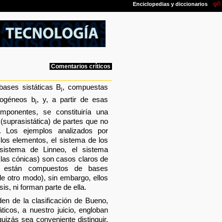
Comentarios críticos
bases sistáticas B
, compuestas
i
rogéneos b
, y, a partir de esas
i
ponentes, se constituiría una
a (suprasistática) de partes que no
. Los ejemplos analizados por
los elementos, el sistema de los
 sistema de Linneo, el sistema
 las cónicas) son casos claros de
e están compuestos de bases
e otro modo), sin embargo, ellos
is, ni forman parte de ella.
n de la clasificación de Bueno,
ticos, a nuestro juicio, engloban
uizás sea conveniente distinguir.