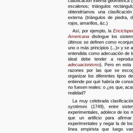
clasificación interna geométrica (
escalenos; triángulos rectángul
obtendríamos una clasificaci
externa (triángulos de piedra, 
rojos, amarillos, &c.)
Así, por ejemplo, la
Enciclope
Americana
distingue los sistem
últimos se definen como «conju
uno o más principios (...)» y se
entendida como adecuación de lo 
ideal debe tender a reproduc
adecuacionismo
). Pero en esta 
razones por las que se escoge
organizar los diferentes tipos
entiende por qué habría de consi
no fuesen reales: o ¿es que, aca
realidad?
La muy celebrada clasificació
systèmes
(1749), entre sistem
experimentales, adolece de los
que un artificio para afirm
experimentales y negar la de los
línea empirista que luego v