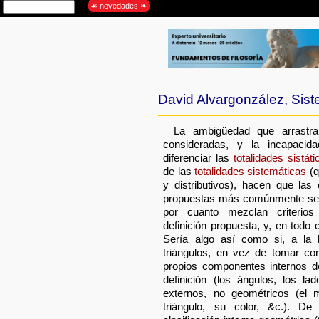
David Alvargonzález, Sis
La ambigüedad que arrastra
consideradas, y la incapacid
diferenciar las
totalidades sistáti
de las
totalidades sistemáticas
(q
y distributivos), hacen que las
propuestas más comúnmente sea
por cuanto mezclan criterios
definición propuesta, y, en todo c
Sería algo así como si, a la h
triángulos, en vez de tomar com
propios componentes internos d
definición (los ángulos, los la
externos, no geométricos (el 
triángulo, su color, &c.). 