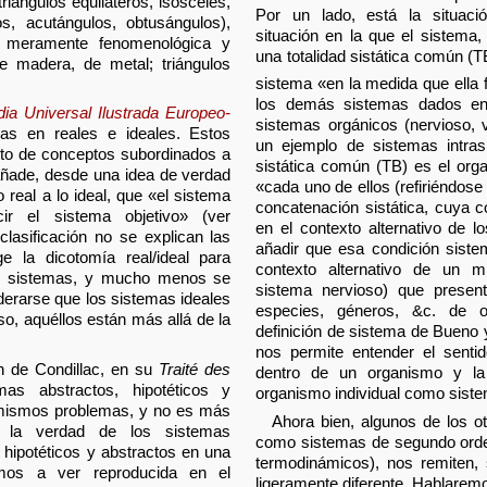
triángulos equiláteros, isósceles,
Por un lado, está la situación
os, acutángulos, obtusángulos),
situación en la que el sistema,
ón meramente fenomenológica y
una totalidad sistática común (T
de madera, de metal; triángulos
sistema «en la medida que ella f
los demás sistemas dados en 
dia Universal Ilustrada Europeo-
sistemas orgánicos (nervioso, va
as en reales e ideales. Estos
un ejemplo de sistemas intrasi
nto de conceptos subordinados a
sistática común (TB) es el or
 añade, desde una idea de verdad
«cada uno de ellos (refiriéndose
real a lo ideal, que «el sistema
concatenación sistática, cuya c
ir el sistema objetivo» (ver
en el contexto alternativo de 
clasificación no se explican las
añadir que esa condición siste
 la dicotomía real/ideal para
contexto alternativo de un m
 de sistemas, y mucho menos se
sistema nervioso) que present
derarse que los sistemas ideales
especies, géneros, &c. de o
so, aquéllos están más allá de la
definición de sistema de Bueno y
nos permite entender el senti
n de Condillac, en su
Traité des
dentro de un organismo y la 
as abstractos, hipotéticos y
organismo individual como sist
 mismos problemas, y no es más
Ahora bien, algunos de los o
ar la verdad de los sistemas
como sistemas de segundo orden
 hipotéticos y abstractos en una
termodinámicos), nos remiten,
amos a ver reproducida en el
ligeramente diferente. Hablarem