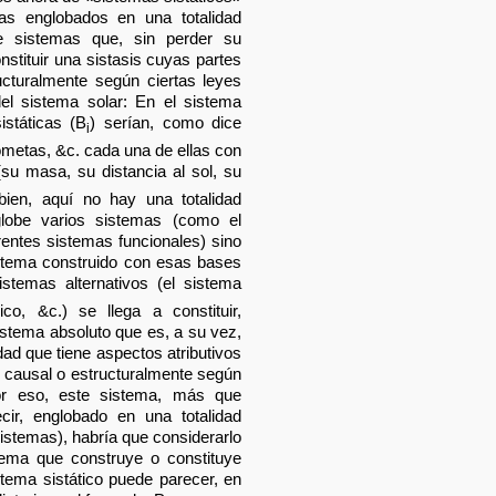
as englobados en una totalidad
e sistemas que, sin perder su
nstituir una sistasis cuyas partes
cturalmente según ciertas leyes
el sistema solar: En el sistema
istáticas (B
) serían, como dice
i
cometas, &c. cada una de ellas con
(su masa, su distancia al sol, su
bien, aquí no hay una totalidad
lobe varios sistemas (como el
rentes sistemas funcionales) sino
stema construido con esas bases
istemas alternativos (el sistema
co, &c.) se llega a constituir,
tema absoluto que es, a su vez,
idad que tiene aspectos atributivos
 causal o estructuralmente según
or eso, este sistema, más que
ecir, englobado en una totalidad
istemas), habría que considerarlo
tema que construye o constituye
stema sistático puede parecer, en