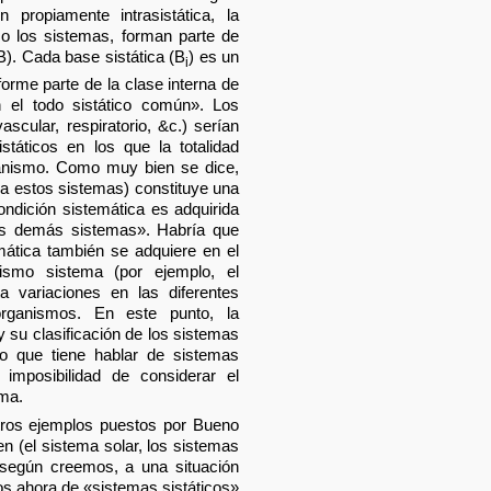
 propiamente intrasistática, la
 o los sistemas, forman parte de
B). Cada base sistática (B
) es un
i
orme parte de la clase interna de
el todo sistático común». Los
scular, respiratorio, &c.) serían
státicos en los que la totalidad
ganismo. Como muy bien se dice,
 a estos sistemas) constituye una
ondición sistemática es adquirida
los demás sistemas». Habría que
mática también se adquiere en el
ismo sistema (por ejemplo, el
a variaciones en las diferentes
rganismos. En este punto, la
 su clasificación de los sistemas
do que tiene hablar de sistemas
imposibilidad de considerar el
ema.
tros ejemplos puestos por Bueno
 (el sistema solar, los sistemas
 según creemos, a una situación
os ahora de «sistemas sistáticos»