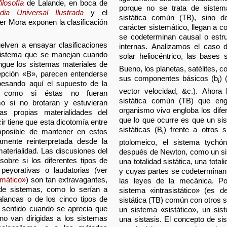
ilosofía
de Lalande, en boca de
porque no se trata de sistem
edia Universal Ilustrada
y el
sistática común (TB), sino d
er Mora exponen la clasificación
carácter sistemático, llegan a co
se codeterminan causal o estru
elven a ensayar clasificaciones
internas. Analizamos el caso d
 sistema que se manejan cuando
solar heliocéntrico, las bases s
ngue los sistemas materiales de
Bueno, los planetas, satélites, 
cepción «B», parecen entenderse
sus componentes básicos (b
) 
i
pesando aquí el supuesto de la
vector velocidad, &c.). Ahora 
s, como si éstas no fueran
sistática común (TB) que eng
o si no brotaran y estuvieran
organismo vivo engloba los dife
as propias materialidades del
que lo que ocurre es que un si
cir tiene que esta dicotomía entre
sistáticas (B
) frente a otros s
 imposible de mantener en estos
i
amente reinterpretada desde la
ptolomeico, el sistema tychóni
materialidad. Las discusiones del
después de Newton, como un sis
obre si los diferentes tipos de
una totalidad sistática, una total
peyorativas o laudatorias (ver
y cuyas partes se codeterminan
emático»
) son tan extravagantes,
las leyes de la mecánica. P
 de sistemas, como lo serían a
sistema «intrasistático» (es d
palancas o de los cinco tipos de
sistática (TB) común con otros s
n sentido cuando se aprecia que
un sistema «sistático», un sis
no van dirigidas a los sistemas
una sistasis. El concepto de si