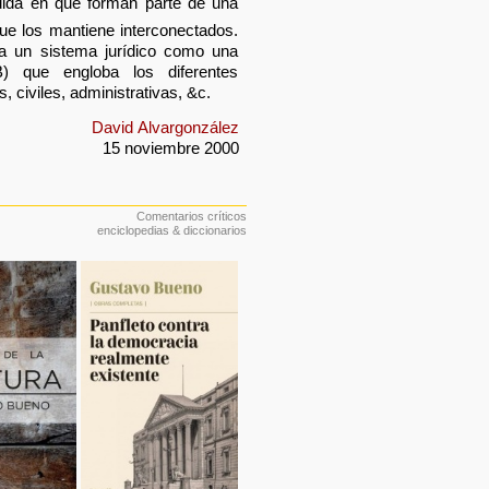
ida en que forman parte de una
que los mantiene interconectados.
 a un sistema jurídico como una
B) que engloba los diferentes
s, civiles, administrativas, &c.
David Alvargonzález
15 noviembre 2000
Comentarios críticos
enciclopedias & diccionarios