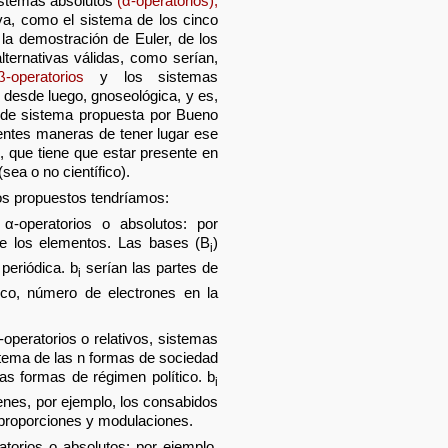
sistemas absolutos
(α-operatorios),
va, como el sistema de los cinco
la demostración de Euler, de los
lternativas válidas, como serían,
β-operatorios
y los sistemas
 desde luego, gnoseológica, y es,
ón de sistema propuesta por Bueno
rentes maneras de tener lugar ese
s
, que tiene que estar presente en
sea o no científico).
ios propuestos tendríamos:
 α-operatorios o absolutos: por
de los elementos. Las bases (B
)
i
 periódica. b
serían las partes de
i
co, número de electrones en la
-operatorios o relativos, sistemas
stema de las n formas de sociedad
as formas de régimen político. b
i
enes, por ejemplo, los consabidos
 proporciones y modulaciones.
atorios o absolutos: por ejemplo,