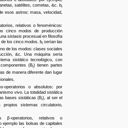
anetas, satélites, cometas, &c. b
i
de esos astros: masa, velocidad,
atorios, relativos o fenoménicos:
los cinco modos de producción
na sistasis procesual en filosofía
 de los cinco modos. b
serían las
i
no de los modos: clases sociales
ducción, &c. Una máquina sería
ema sistático tecnológico, con
s componentes (B
) tienen partes
i
as de manera diferente dan lugar
ionales.
 α-operatorios o absolutos: por
nismo vivo. La totalidad sistática
s bases sistáticas (B
), al ser el
i
s propios sistemas circulatorio,
os β-operatorios, relativos o
ejemplo las bolsas de capitales