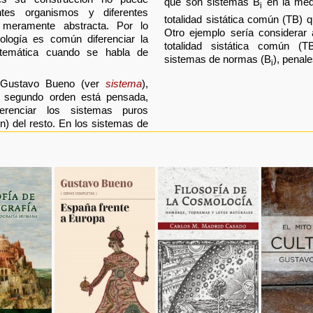
que son sistemas B
en la med
i
ntes organismos y diferentes
totalidad sistática común (TB) 
meramente abstracta. Por lo
Otro ejemplo sería considerar
logía es común diferenciar la
totalidad sistática común (T
istemática cuando se habla de
sistemas de normas (B
), penale
i
or Gustavo Bueno (ver
sistema
),
e segundo orden está pensada,
ferenciar los sistemas puros
en) del resto. En los sistemas de