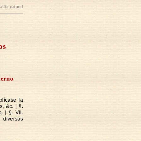
sofía natural
os
derno
plícase la
s, &c.
|
§.
s.
|
§. VII.
 diversos