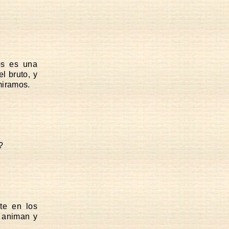
os es una
l bruto, y
miramos.
?
te en los
s animan y