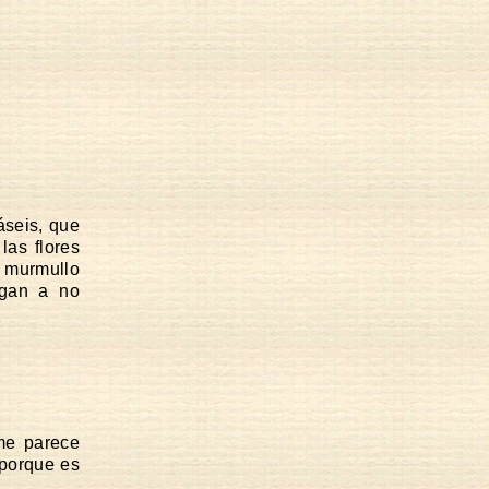
láseis, que
las flores
l murmullo
igan a no
 me parece
 porque es