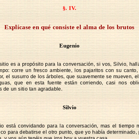
§. IV.
Explícase en qué consiste el alma de los brutos
Eugenio
sitio es a propósito para la conversación, si vos, Silvio, hal
mpo: corre un fresco ambiente, los pajaritos con su canto, 
or, el susurro de los árboles, que suavemente se mueven, e
guas, que en esta fuente están corriendo, casi nos obl
s de un sitio tan agradable.
Silvio
tio está convidando para la conversación, mas el tiempo
co para debatirse el otro punto, que yo había determinado,
, y vos aún tenéis que iros hoy a vuestra casa.