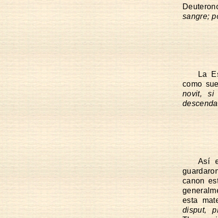
Deuterono
sangre; p
La Es
como suen
novit, s
descenda
Así 
guardaron
canon est
generalme
esta mat
disput, p