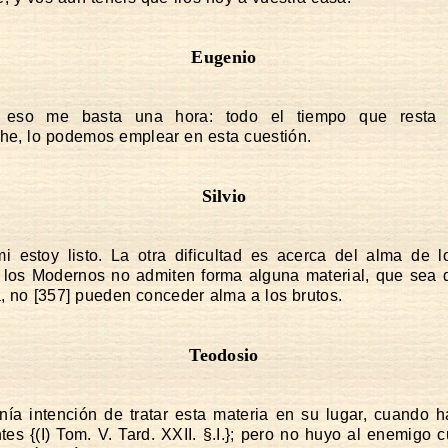
Eugenio
 eso me basta una hora: todo el tiempo que resta 
e, lo podemos emplear en esta cuestión.
Silvio
i estoy listo. La otra dificultad es acerca del alma de l
 los Modernos no admiten forma alguna material, que sea d
a, no [357] pueden conceder alma a los brutos.
Teodosio
nía intención de tratar esta materia en su lugar, cuando 
ntes {(I) Tom. V. Tard. XXII. §.I.}; pero no huyo al enemigo