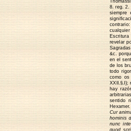
Thomassin
8. reg. 2.
siempre 
significa
contrari
cualquier
Escritura
revelar p
Sagradas 
&c. porqu
en el sen
de los br
todo rigo
como os 
XXII.§.I}
hay razó
arbitrari
sentido r
Hexamer.
Cur anima
hominis 
nunc int
quod scr