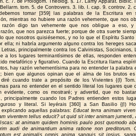
. c. 7. de Prologom. Theolog. §. 17. Lamy Apparat. Biblic. li
 Bellarm. tom. 5. de Controvers. 3. lib. I. cap. 9. controv. 2. c
debemos tomar [359] las palabras de la Escritura en 
ción, mientras no hubiere una razón vehemente, que nos ob
o: razón digo tan vehemente que nos obligue a eso, y
 razón, que nos parezca fuerte; porque de otra suerte siempr
 lo que nosotros quisiésemos, y no lo que el Espíritu Santo
or ella; ni habría argumento alguno contra los hereges sac
Letras, principalmente contra los Calvinistas, Socinianos, 
e a los lugares terminantísimos de ellas, responden ente
tido metafórico y figurativo. Cuando la Escritura llama espíri
utos, hay razón vehementísima para no entender la palabra
r; bien que algunos opinan que el alma de los brutos es 
diré cuando trate a propósito de los Vivientes {(I) Tom.
; mas para no entender en el sentido literal los lugares que o
n evidente, como os mostraré; y advertid, que no basta
as, principalmente cuando los Padres entienden estos lug
iguroso y literal. Si leyérais [360] a San Basilio {(I) Ho
 explicando aquellas palabras:
Educat terra animam viven
m viventem tellus educit? ut quid sit inter animam jumenti
discas: at animam quidem hominis paulo post quomodo abea
erim audi de animantium anima ratione non preditorum. 
iptum est animalis omnis anima sanguis sit ipsius, sang