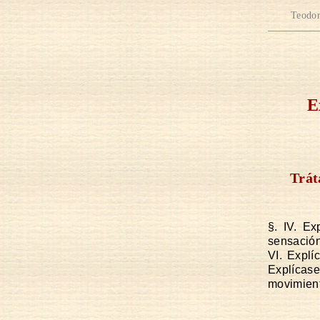
Teodor
E
Trát
§. IV. Ex
sensación
VI. Explí
Explícas
movimien