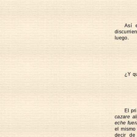
Así 
discurrie
luego.
¿Y q
El pr
cazare a
eche fuer
el mismo
decir de