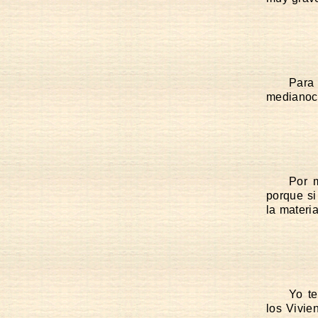
Para
medianoch
Por m
porque si
la materi
Yo te
los Vivie