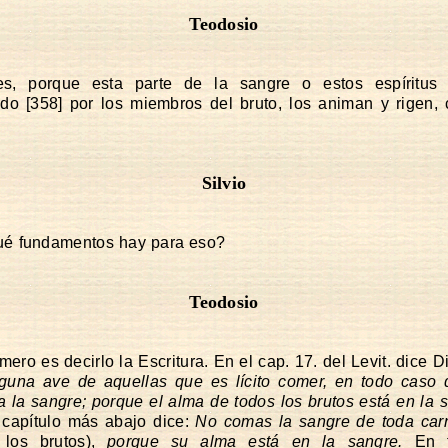
Teodosio
es, porque esta parte de la sangre o estos espíritus 
ndo [358] por los miembros del bruto, los animan y rigen,
Silvio
ué fundamentos hay para eso?
Teodosio
imero es decirlo la Escritura. En el cap. 17. del Levit. dice D
lguna ave de aquellas que es lícito comer, en todo caso 
a la sangre; porque el alma de todos los brutos está en la 
 capítulo más abajo dice:
No comas la sangre de toda car
 los brutos),
porque su alma está en la sangre.
En f