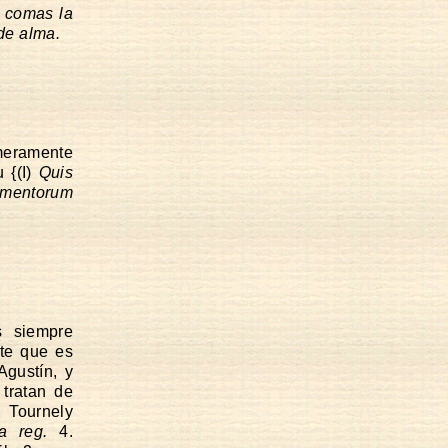
o comas la
de alma.
 meramente
 {(I)
Quis
umentorum
s siempre
rte que es
Agustín, y
 tratan de
. Tournely
a reg.
4.