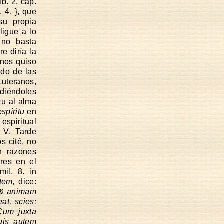
b. 2. cap.
. 4. }, que
su propia
ligue a lo
 no basta
e diría la
 nos quiso
ado de las
Luteranos,
ndiéndoles
tu al alma
espíritu
en
espiritual
 V. Tarde
s cité, no
n razones
ares en el
mil. 8. in
tem,
dice:
, & animam
t, scies:
Cum juxta
uis autem