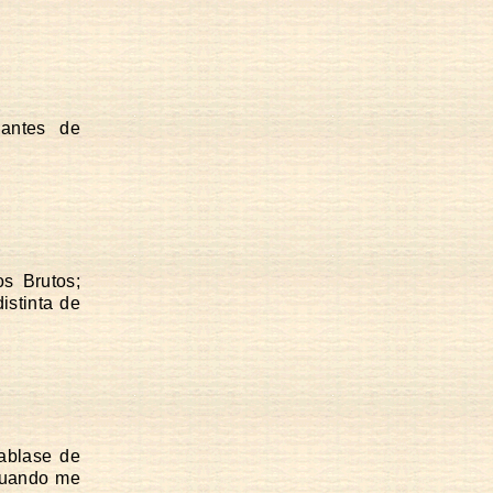
antes de
os Brutos;
istinta de
hablase de
 cuando me