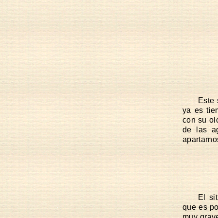
Este 
ya es tie
con su ol
de las a
apartarno
El si
que es po
muy grave