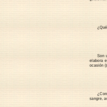
¿Qué 
Son u
elabora e
ocasión {(
¿Con 
sangre, a