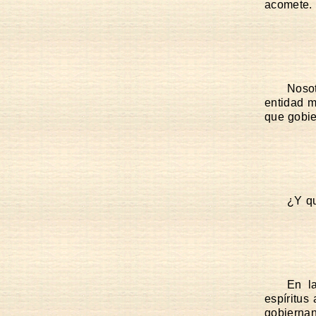
acomete. 
Noso
entidad m
que gobie
¿Y qu
En l
espíritus
gobiernan