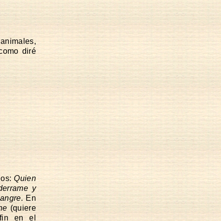
animales,
 como diré
ios:
Quien
derrame y
sangre.
En
ne
(quiere
in en el