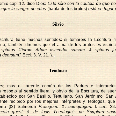
mio cap. 12. dice Dios:
Esto sólo con la cautela de que n
orque la sangre de ellos
(habla de los brutos)
está en lugar 
Silvio
critura tiene muchos sentidos: si tomáreis la Escritura
a, también diremos que el alma de los brutos es espíritu
i spiritus filiorum Adam ascendat sursum, & spiritus j
t deorsum?
Eccl. 3. V. 21. }.
Teodosio
es; mas el torrente común de los Padres e Intérprete
 respeto al sentido literal y obvio de la Escritura, de sue
ablecido por San Basilio, Tertuliano, San Jerónimo, San 
nte recibido por los mejores Intérpretes y Teólogos, que
eria {(2) Salmeron
Prologom.
IX.
quinquagen.
I.
can.
23
revia quest.
4.
de locis Theologicis de Scriptura sacr