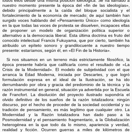
todos ellos desde una misma posición ideológica. Se ha llamado a
nuestro momento presente la época del «fin de las ideologías»,
debido principalmente a la caída del bloque socialista y el
fortalecimiento de la economía de mercado; de aquí también han
surgido voces hablando del «Pensamiento Único» como ideología
en la que todas las voces de protesta se disuelven, incapaces ellas
de proponer un modelo de organización política superior o
alternativo a la democracia liberal. Esta última doctrina es fruto del
conocido intelectual Francis Fukuyama, que por cierto, también ha
atribuido un epíteto sonoro y grandilocuente a nuestro tiempo
presente: estaríamos, según él, en «El Fin de la Historia».
Si nos situamos en un terreno más estrictamente filosófico, la
época presente habría que calificarla como el resultado de «La
Crisis de la Modernidad». El modelo de subjetividad con el que
arranca la Edad Moderna, iniciada por Descartes, y que logró
formulación expresa en el ideal de la Ilustración, se ha ido
derrumbando por obra y gracia del predominio de la técnica y la
razón instrumental en general, situación ya advertida por la Escuela
de Francfort. La disolución del proyecto ilustrado supondría el
olvido definitivo de los sueños de la razón totalizadora: ningún
discurso, por el hecho de proceder de la sociedad occidental y su
tradición de pensamiento, es más legítimo que cualquier otro. La
Modernidad y la Razón totalizadora han dado paso a la
Posmodernidad y el pensamiento fragmentario, a la Globalización
heterogénea en la que todo da lo mismo, apariencia y verdad,
realidad y ficción. Ocurren guerras a miles de kilómetros de