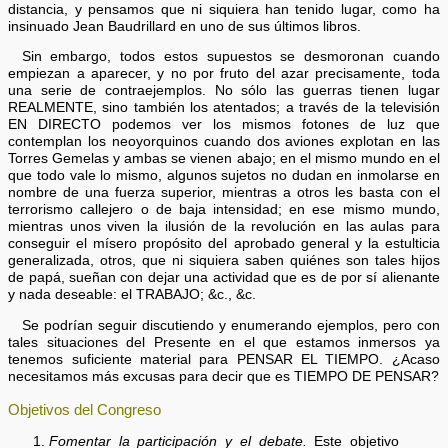
distancia, y pensamos que ni siquiera han tenido lugar, como ha
insinuado Jean Baudrillard en uno de sus últimos libros.
Sin embargo, todos estos supuestos se desmoronan cuando
empiezan a aparecer, y no por fruto del azar precisamente, toda
una serie de contraejemplos. No sólo las guerras tienen lugar
REALMENTE, sino también los atentados; a través de la televisión
EN DIRECTO podemos ver los mismos fotones de luz que
contemplan los neoyorquinos cuando dos aviones explotan en las
Torres Gemelas y ambas se vienen abajo; en el mismo mundo en el
que todo vale lo mismo, algunos sujetos no dudan en inmolarse en
nombre de una fuerza superior, mientras a otros les basta con el
terrorismo callejero o de baja intensidad; en ese mismo mundo,
mientras unos viven la ilusión de la revolución en las aulas para
conseguir el mísero propósito del aprobado general y la estulticia
generalizada, otros, que ni siquiera saben quiénes son tales hijos
de papá, sueñan con dejar una actividad que es de por sí alienante
y nada deseable: el TRABAJO; &c., &c.
Se podrían seguir discutiendo y enumerando ejemplos, pero con
tales situaciones del Presente en el que estamos inmersos ya
tenemos suficiente material para PENSAR EL TIEMPO. ¿Acaso
necesitamos más excusas para decir que es TIEMPO DE PENSAR?
Objetivos del Congreso
Fomentar la participación y el debate.
Este objetivo