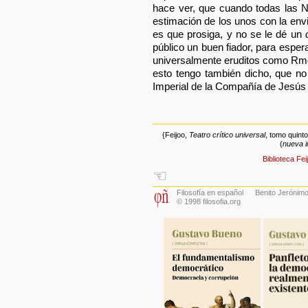
hace ver, que cuando todas las 
estimación de los unos con la envi
es que prosiga, y no se le dé un
público un buen fiador, para espe
universalmente eruditos como Rmo. 
esto tengo también dicho, que n
Imperial de la Compañía de Jesús
{Feijoo,
Teatro crítico universal
, tomo quint
(
nueva i
Biblioteca Fei
☜
Filosofía en español
Benito Jerónimo
© 1998 filosofia.org