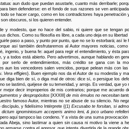
tatua: aun dudo que puedan asustarle, cuanto más derribarle; porqu
para bien defenderse: en el fondo de sus razones se ven anticipadas
de todo se hacer cargo, como en los contradictores haya penetración y
son obscuros, si los quieren entender.
e y modesto, que no hace del sabio, ni quiere que se tengan por
s dichos. Como su filosofía es libre, a cada uno deja en su libertad
uirle paso a paso, y punto por punto, que no se lo estorbará; así le 
porque así también desfrutaremos al Autor mayores noticias, como
 ingenio, y buena fe: aquel para regir el entendimiento, y ésta para
re, y a todos está abierto. Pero advertimos, aunque hablando en gene
a por serlo de entendimientos, más crédito se gana con la mod
es aun los vencedores salen vencidos, porque pelean más con las 
v.
Vera effigies
}. Buen ejemplo nos da el Autor de su modestia y m
ue diga bien de sí, o diga mal de otros: dice sí, o persigue los de
no se lastimó, quéjese de su temeridad, y arrojo. Es verdad, que yo 
r mejor decir improperios de mis contrarios; porque me acuerdo d
gumentos y despropósitos
[XXXIII]
de mis émulos no necesitan tant
nuestro famoso Autor, mientras no se abuse de su silencio. No neg
discípulo, y fidelísimo Intérprete {(1)
Excusabo te forsitan, si adm
dictum ignominiosum acceperis animo leni, & joco urbano refeller
; pero aquí tampoco las condeno. Y a vista de una suma provocación 
tada Abeja, sino lastimar a quien sin causa ni motivo la viene a h
 armarse contra el agresor, que intenta divertirla de la grande obr