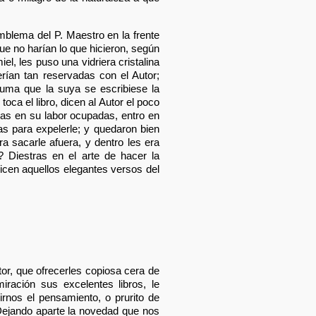
mblema del P. Maestro en la frente
ue no harían lo que hicieron, según
l, les puso una vidriera cristalina
erían tan reservadas con el Autor;
luma que la suya se escribiese la
oca el libro, dicen al Autor el poco
ras en su labor ocupadas, entro en
s para expelerle; y quedaron bien
 sacarle afuera, y dentro les era
? Diestras en el arte de hacer la
dicen aquellos elegantes versos del
or, que ofrecerles copiosa cera de
ración sus excelentes libros, le
irnos el pensamiento, o prurito de
 Dejando aparte la novedad que nos