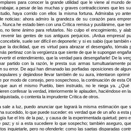
mplares para conocer la grande utilidad que le viene al mundo de
 trabajar, a pesar de las muchas y graves contradicciones que les 
studio, haya corrido con ellos la misma fortuna. Admiraba yo ant
e noticias: ahora admiro la grandeza de su corazón para emprend
a. Nunca he estado bien con una Crítica remisa y pusilánime, que ten
o, no tiene ánimo para refutarlos. No culpo el encogimiento, y ala
r revenir las gentes de sus antiguos perjuicios. ¡Ardua empresa! 
concebirle, suele ser difícil en deponerle: y si es sabio (que también 
ue la docilidad, que es virtud para abrazar el desengaño, tómala por
más pertinaz con la vergüenza que siente de que le supongan engaña
rvertir el entendimiento, que la verdad para desengañarle! De la ve
mar partido con la razón, le presta sus armas tumultuariamente pa
n su error. De aquí han dimanado las porfiadas oposiciones de algu
opulares y dejándose llevar también de su aura, intentaron oprimir 
le por modo de consejo, pero sospechoso, la continuación de esta O
, que aun el mismo Pueblo, bien instruido, no le niega ya. ¿Qu
uieren confesar la verdad, interiormente le aplauden, haciéndose en l
lquistada, o contenta la imprudente Crítica de otros.
a sale a luz, puedo anunciar que logrará la misma estimación que
ha sucedido, lo que puede suceder: es verdad que de un año a esta 
gía fue el Iris de la paz, y causa de la experimentada quietud; per
 paz; y si a esta sucediere lo que sospecho; también aseguro, que 
stos inquietarle, pero no ofenderle: como las saetas disparadas con