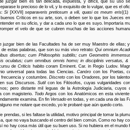
 de juzgar bien es tan delicada, expuesta, y difícil, que su uso s
arase lo precioso de lo vil, y lo exquisito de lo vulgar, que es el ofic
s:
Si
[XXVII]
separaveris pretiosum a vili, quasi os meum eris
{(1)
os buenos Críticos en su arte, son, o deben ser lo que los Jueces 
entender en su oficio, y dar a cada uno lo que es suyo. Importaría
ra romper el velo de que se cubren muchas de las acciones humana
de juzgar bien de las Facultades ha de ser muy Maestro de ellas; 
n de estas palabras, que son su más vivo retrato:
Qui omnium Acade
ibus disertus; cum Philosophis subtilis; cum Geometris immensu
s oculatus; cum omnibus omnis homo; in disciplinis versatus, & in
scursu de
Criticis
habito coram Eminent. Car. in Regio Ludov. Magni
nio universal para todas las Ciencias.
Canóro
con los Poetas, c
a frecuencia y costumbre.
Discreto
con los Oradores, por los talentos
 en sus Discursos.
Sutil
con los Filósofos, cuyas vulgaridades cor
s; pero distante mil leguas de la Astrología Judiciaria, cuyos 
a con magisterio.
Todo
Argos con los Anatómicos en esta viviente
fundamente examina. En fin
Versado
en todas, y en cada una de las F
Si alguno me notare que excedo, yo le probaré que aún quedo corto.
 prendas, si les faltase la utilidad, motivo principal de tomar la plu
iosa, que no vaya buscando el centro del bien común. Como no hay co
 así no hay cosa más útil que su buen uso. Si no hubiera en el mundo