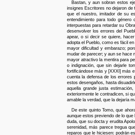
Bastan, y aun sobran estos eje
insignes Escritores no dejaron de
que el nuestro, imitador de su e
entendimiento para todo género d
interpuestas para retardar su Obr
desenvolver los errores del Puebl
apear, o si decir se quiere, hace
adopta el Pueblo, como es fácil en 
mayor dificultad y embarazo; porq
mudar de parecer; y aun se hace 
mayor atractivo la mentira para pe
o indignación, que sin dejarle to
fortificándose más y [XXXI] más e
cuenta la defensa de los errores p
estos desengaños, hasta disuadir
aquella grande justa estimación
exteriormente le contradicen, si q
amable la verdad, que la dejaría ma
De este quinto Tomo, que ahor
aunque estos previendo de lo que 
duda, que su docta y erudita Apolo
serenidad, más parece tregua que
reparos que le hiciesen: podrán e