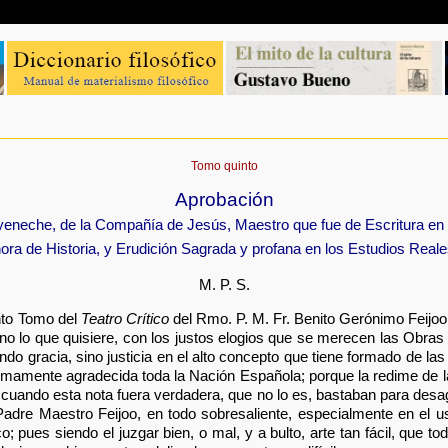
Tomo quinto
Aprobación
eneche, de la Compañía de Jesús, Maestro que fue de Escritura en s
hora de Historia, y Erudición Sagrada y profana en los Estudios Real
M. P. S.
into Tomo del
Teatro Crítico
del Rmo. P. M. Fr. Benito Gerónimo Feijoo; 
no lo que quisiere, con los justos elogios que se merecen las Obras 
ndo gracia, sino justicia en el alto concepto que tiene formado de l
umamente agradecida toda la Nación Española; porque la redime de la
s cuando esta nota fuera verdadera, que no lo es, bastaban para desag
 Padre Maestro Feijoo, en todo sobresaliente, especialmente en el u
o; pues siendo el juzgar bien, o mal, y a bulto, arte tan fácil, que t