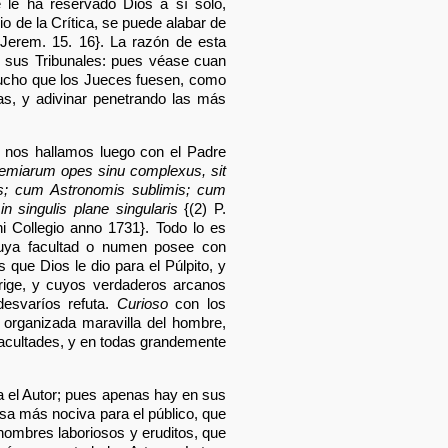
e le ha reservado Dios a sí solo,
io de la Crítica, se puede alabar de
 Jerem. 15. 16}. La razón de esta
en sus Tribunales: pues véase cuan
 mucho que los Jueces fuesen, como
s, y adivinar penetrando las más
y nos hallamos luego con el Padre
miarum opes sinu complexus, sit
s; cum Astronomis sublimis; cum
 singulis plane singularis
{(2) P.
 Collegio anno 1731}. Todo lo es
uya facultad o numen posee con
 que Dios le dio para el Púlpito, y
rige, y cuyos verdaderos arcanos
desvaríos refuta.
Curioso
con los
 organizada maravilla del hombre,
acultades, y en todas grandemente
ma el Autor; pues apenas hay en sus
sa más nociva para el público, que
 hombres laboriosos y eruditos, que