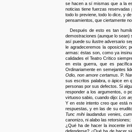
se hacen a sí mismas que a la es
noticias tiene fuerzas reservadas 
todo lo previene, todo lo dice, y 
pensamientos, que ciertamente no 
Después de esto es tan humild
demostraciones (aunque lo sean) su
así puede su ilustre adversario seg
le agradeceremos la oposición; 
armas: éstas son, como ya insinué,
calidades el Teatro Crítico siemp
en esta guerra, que es pacífic
Ordinariamente en semejantes lid
Odio, non amore certamus
. P. Na
sus escritos palabra, o ápice en q
personas por sus defectos. Si algu
responder a los argumentos, o po
virtuoso sabio, cuando dijo:
Los ar
Y en este intento creo que está 
respuestas, y en las de su erudito 
Tunc mihi laudandus venies, cum 
canonizo, ni alabo las retorsiones
¿Qué ha de hacer la inocente irri
defenderse? ¿Qué ha de hacer sino