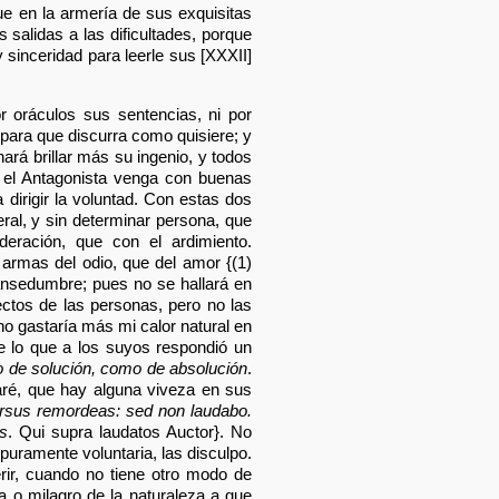
e en la armería de sus exquisitas
 salidas a las dificultades, porque
 sinceridad para leerle sus [XXXII]
 oráculos sus sentencias, ni por
 para que discurra como quisiere; y
hará brillar más su ingenio, y todos
 el Antagonista venga con buenas
 dirigir la voluntad. Con estas dos
ral, y sin determinar persona, que
eración, que con el ardimiento.
armas del odio, que del amor {(1)
ansedumbre; pues no se hallará en
fectos de las personas, pero no las
no gastaría más mi calor natural en
e lo que a los suyos respondió un
o de solución, como de absolución
.
aré, que hay alguna viveza en sus
orsus remordeas: sed non laudabo.
is
. Qui supra laudatos Auctor}. No
puramente voluntaria, las disculpo.
erir, cuando no tiene otro modo de
a o milagro de la naturaleza a que