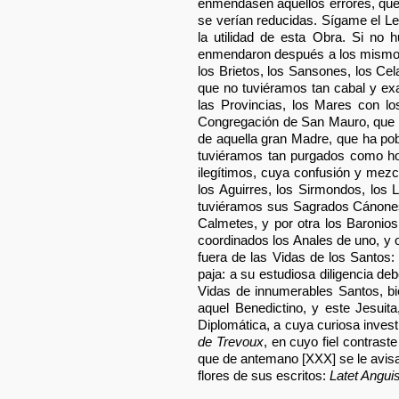
enmendasen aquellos errores, que 
se verían reducidas. Sígame el Lec
la utilidad de esta Obra. Si no
enmendaron después a los mismos 
los Brietos, los Sansones, los Ce
que no tuviéramos tan cabal y exa
las Provincias, los Mares con l
Congregación de San Mauro, que ta
de aquella gran Madre, que ha pob
tuviéramos tan purgados como hoy
ilegítimos, cuya confusión y mezc
los Aguirres, los Sirmondos, los 
tuviéramos sus Sagrados Cánones e
Calmetes, y por otra los Baronios,
coordinados los Anales de uno, y 
fuera de las Vidas de los Santos: 
paja: a su estudiosa diligencia de
Vidas de innumerables Santos, bi
aquel Benedictino, y este Jesuit
Diplomática, a cuya curiosa inves
de Trevoux
, en cuyo fiel contrast
que de antemano [XXX] se le avisa 
flores de sus escritos:
Latet Anguis