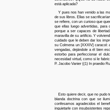
está aplicada?
Y pues nos han venido a las ma
de sus libros. Ellas se sacrificar
se refiere, con un curioso que que
que ellas luego advertidas, para 
porque a ser capaces de libertad
maravilla de su artificio. Y volvie
cuidado que le deben dar los impr
su Colmena un [XXXIV] caracol: a
vengadas, dejándole a él bien es
estorbo para perfeccionar el dul
necesidad virtud, como si le fabri
P. Jacobo Vanier {(1) In praedio Rus
Esto quiere decir, que no pudo 
blanda doctrina con que se ilum
confesamos agradecidos el benefic
inquietarle con insubsistentes re