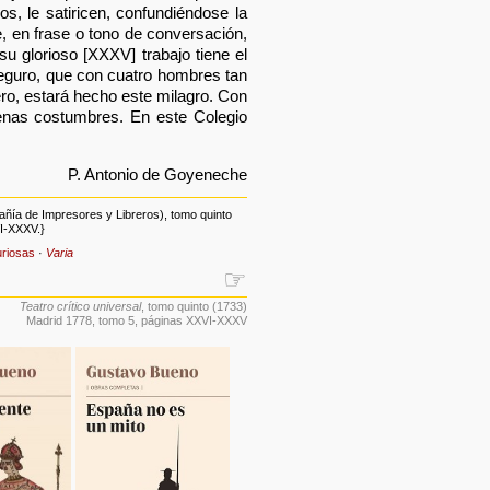
s, le satiricen, confundiéndose la
e, en frase o tono de conversación,
u glorioso [XXXV] trabajo tiene el
seguro, que con cuatro hombres tan
ero, estará hecho este milagro. Con
enas costumbres. En este Colegio
P. Antonio de Goyeneche
añía de Impresores y Libreros), tomo quinto
I-XXXV.}
uriosas
·
Varia
☞
Teatro crítico universal
, tomo quinto (1733)
Madrid 1778, tomo 5, páginas XXVI-XXXV