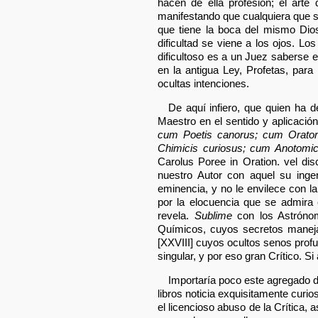
hacen de ella profesión; el arte
manifestando que cualquiera que sep
que tiene la boca del mismo Dio
dificultad se viene a los ojos. L
dificultoso es a un Juez saberse 
en la antigua Ley, Profetas, pa
ocultas intenciones.
De aquí infiero, que quien ha 
Maestro en el sentido y aplicació
cum Poetis canorus; cum Orator
Chimicis curiosus; cum Anotomici
Carolus Poree in Oration. vel di
nuestro Autor con aquel su inge
eminencia, y no le envilece con l
por la elocuencia que se admira
revela.
Sublime
con los Astrónomo
Químicos, cuyos secretos manej
[XXVIII] cuyos ocultos senos pro
singular, y por eso gran Crítico. 
Importaría poco este agregado de
libros noticia exquisitamente cur
el licencioso abuso de la Crítica,