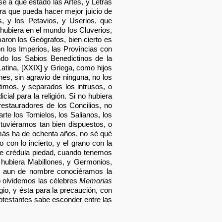
é a que estado las Artes, y Letras
ara que pueda hacer mejor juicio de
, y los Petavios, y Userios, que
ubiera en el mundo los Cluverios,
aron los Geógrafos, bien cierto es
n los Imperios, las Provincias con
do los Sabios Benedictinos de la
atina, [XXIX] y Griega, como hijos
es, sin agravio de ninguna, no los
imos, y separados los intrusos, o
al para la religión. Si no hubiera
restauradores de los Concilios, no
e los Tornielos, los Salianos, los
o tuviéramos tan bien dispuestos, o
 más ha de ochenta años, no sé qué
 con lo incierto, y el grano con la
mple crédula piedad, cuando tenemos
 hubiera Mabillones, y Germonios,
 ni aun de nombre conociéramos la
o olvidemos las célebres
Memorias
gio, y ésta para la precaución, con
rotestantes sabe esconder entre las