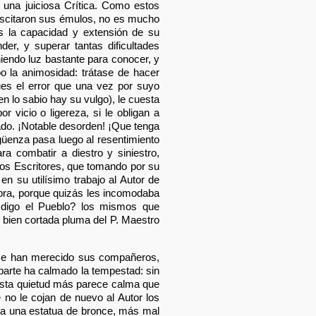
 una juiciosa Crítica. Como estos
suscitaron sus émulos, no es mucho
es la capacidad y extensión de su
er, y superar tantas dificultades
iendo luz bastante para conocer, y
bo la animosidad: trátase de hacer
pues el error que una vez por suyo
en lo sabio hay su vulgo), le cuesta
 vicio o ligereza, si le obligan a
do. ¡Notable desorden! ¡Que tenga
rgüenza pasa luego al resentimiento
ra combatir a diestro y siniestro,
nos Escritores, que tomando por su
en su utilísimo trabajo al Autor de
bra, porque quizás les incomodaba
é digo el Pueblo? los mismos que
a bien cortada pluma del P. Maestro
 se han merecido sus compañeros,
parte ha calmado la tempestad: sin
o esta quietud más parece calma que
no le cojan de nuevo al Autor los
tra una estatua de bronce, más mal