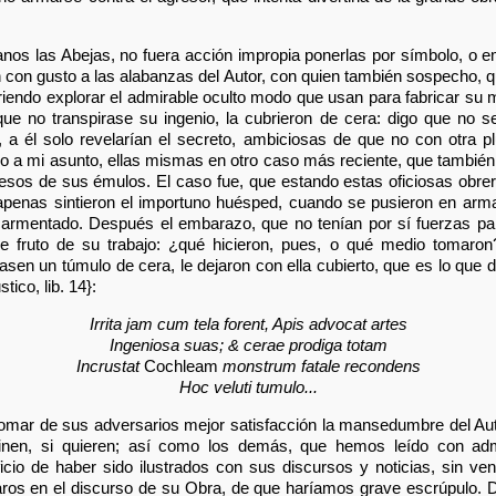
nos las Abejas, no fuera acción impropia ponerlas por símbolo, o e
ían con gusto a las alabanzas del Autor, con quien también sospecho, q
riendo explorar el admirable oculto modo que usan para fabricar su mie
que no transpirase su ingenio, la cubrieron de cera: digo que no s
, a él solo revelarían el secreto, ambiciosas de que no con otra p
ndo a mi asunto, ellas mismas en otro caso más reciente, que también t
esos de sus émulos. El caso fue, que estando estas oficiosas obre
penas sintieron el importuno huésped, cuando se pusieron en arma
carmentado. Después el embarazo, que no tenían por sí fuerzas para
ce fruto de su trabajo: ¿qué hicieron, pues, o qué medio tomaron
casen un túmulo de cera, le dejaron con ella cubierto, que es lo que 
tico, lib. 14}:
Irrita jam cum tela forent, Apis advocat artes
Ingeniosa suas; & cerae prodiga totam
Incrustat
Cochleam
monstrum fatale recondens
Hoc veluti tumulo...
tomar de sus adversarios mejor satisfacción la mansedumbre del Aut
inen, si quieren; así como los demás, que hemos leído con admi
io de haber sido ilustrados con sus discursos y noticias, sin ven
paros en el discurso de su Obra, de que haríamos grave escrúpulo.