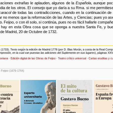
Naciones
extrañas
le aplauden, algunos de la
Española
, aunque poco
dia de los otros. El consejo que yo daría a su Rma. si me permities
caracol
de todas las contradicciones, cuando en la continuación de s
rar no menos que la reformación de las Artes, y Ciencias; pues yo a
Feijoo, o con él solo, si continúa, pues no es fácil hallarle compañ
o hay en esta Obra cosa que se oponga a nuestra Santa Fe, y bu
 de Madrid, 20 de Octubre de 1732.
o (1733). Texto según la edición de Madrid 1778 (por D. Blas Morán, a costa de la Real Comp
mpresión, en la cual van puestas las adiciones del Suplemento en sus lugares
), páginas XXV
joniana
·
Edición digital de las Obras de Feijoo
·
Teatro crítico universal
·
Cartas eruditas y c
 Feijoo (1676-1764)