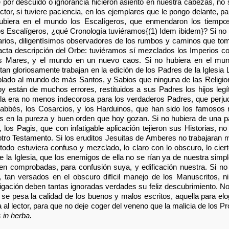
por descuido o ignorancia hicieron asiento en nuestra cabezas, no s
tor, si tuviere paciencia, en los ejemplares que le pongo delante, p
 hubiera en el mundo los Escalígeros, que enmendaron los tiempos
Escalígeros, ¿qué Cronología tuviéramos{(1) Idem ibidem}? Si no h
larios, diligentísimos observadores de los rumbos y caminos que tom
cta descripción del Orbe: tuviéramos sí mezclados los Imperios co
os Mares, y el mundo en un nuevo caos. Si no hubiera en el mun
n gloriosamente trabajan en la edición de los Padres de la Iglesia L
lado al mundo de más Santos, y Sabios que ninguna de las Religion
 están de muchos errores, restituidos a sus Padres los hijos legít
la era no menos indecorosa para los verdaderos Padres, que perjudici
Labbés, los Cosarcios, y los Harduinos, que han sido los famosos 
n la pureza y buen orden que hoy gozan. Si no hubiera de una part
 los Pagis, que con infatigable aplicación tejieron sus Historias, n
otro Testamento. Si los eruditos Jesuitas de Amberes no trabajaran
todo estuviera confuso y mezclado, lo claro con lo obscuro, lo cierto
be la Iglesia, que los enemigos de ella no se rían ya de nuestra si
en comprobadas, para confusión suya, y edificación nuestra. Si no
a, tan versados en el obscuro difícil manejo de los Manuscritos,
tigación deben tantas ignoradas verdades su feliz descubrimiento. N
e se pesa la calidad de los buenos y malos escritos, aquella para elo
al lector, para que no deje coger del veneno que la malicia de los P
 in herba.