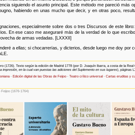
dencia siguiendo el asunto principal. Este método me pareció más 
pugno, habiendo en unas mucho que decir, y en otras poco, resul
aciones, especialmente sobre dos o tres Discursos de este libro:
erios. En ese caso me aseguraré más de la verdad de lo que escribo
provecha de armas vedadas. [LXXXII]
deré a ellas; si chocarrerías, y dicterios, desde luego me doy por 
ALE.
ero (1726). Texto según la edición de Madrid 1778 (por D. Joaquín Ibarra, a costa de la Rea
a impresión, en la cual van puestas las adiciones del Suplemento en sus lugares
), páginas L
joniana
·
Edición digital de las Obras de Feijoo
·
Teatro crítico universal
·
Cartas eruditas y c
 Feijoo (1676-1764)