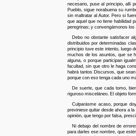
necesario, puse al principio, allí
Pueblo, sigue norabuena su rumbo.
sin maltratar al Autor. Pero si fu
que aquel que no tiene habilidad p
peregrinas; y convengámonos los d
Debo no obstante satisfacer al
distribuidos por determinadas cla
principio tuve este intento, luego
muchos de los asuntos, que se ha
alguna, o porque participan igua
facultad, sin que otro le haga con
habrá tantos Discursos, que sean
porque con eso tenga cada uno má
De suerte, que cada tomo, bie
riguroso misceláneo. El objeto fo
Culparásme acaso, porque do
previniese quitar desde ahora a la
opinión, que tengo por falsa, presc
Ni debajo del nombre de
error
para darles ese nombre, que estén