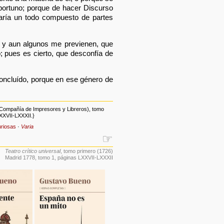
oportuno; porque de hacer Discurso
taría un todo compuesto de partes
 y aun algunos me previenen, que
; pues es cierto, que desconfía de
concluído, porque en ese género de
l Compañía de Impresores y Libreros), tomo
XXVII-LXXXII.}
uriosas
·
Varia
☞
Teatro crítico universal
, tomo primero (1726)
Madrid 1778, tomo 1, páginas LXXVII-LXXXII