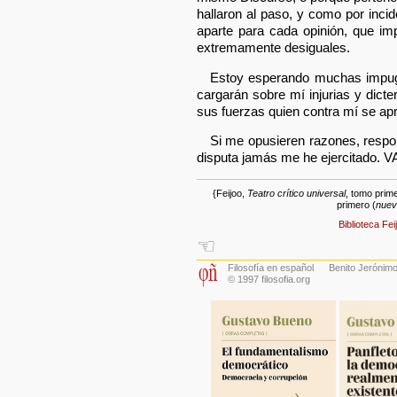
hallaron al paso, y como por inci
aparte para cada opinión, que im
extremamente desiguales.
Estoy esperando muchas impugn
cargarán sobre mí injurias y dict
sus fuerzas quien contra mí se a
Si me opusieren razones, respon
disputa jamás me he ejercitado. V
{Feijoo,
Teatro crítico universal
, tomo prim
primero (
nuev
Biblioteca Fei
☜
Filosofía en español
Benito Jerónimo
© 1997 filosofia.org