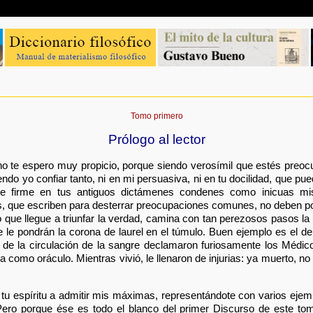
Tomo primero
Prólogo al lector
 no te espero muy propicio, porque siendo verosímil que estés preo
do yo confiar tanto, ni en mi persuasiva, ni en tu docilidad, que pu
e firme en tus antiguos dictámenes condenes como inicuas mis
, que escriben para desterrar preocupaciones comunes, no deben pon
que llegue a triunfar la verdad, camina con tan perezosos pasos la v
 le pondrán la corona de laurel en el túmulo. Buen ejemplo es el d
o de la circulación de la sangre declamaron furiosamente los Médic
 como oráculo. Mientras vivió, le llenaron de injurias: ya muerto, no
 tu espíritu a admitir mis máximas, representándote con varios ejem
Pero porque ése es todo el blanco del primer Discurso de este tom