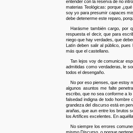
entender con la reserva de no int
materias Teológicas: porque ¿qué
soy yo para presumir capaces mis f
debe detenerme este reparo, porqu
Harásme también cargo, por qu
respuesta el decir, que para escr
niego que hay verdades, que deben 
Latín deben salir al público, pue
más que el castellano.
Tan lejos voy de comunicar esp
admitidas como verdaderas, le son
todos el desengaño.
No por eso pienses, que estoy m
algunos asuntos me falte penetr
escribo, que no sea conforme a lo q
falsedad indigna de todo hombre d
grandeza del discurso está en pene
arañas, que aun entre los brutos so
los Artífices excelentes. En aquéll
No siempre los errores comune
mismo Discurso, o porque pertene