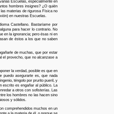
 varias Escuelas, especialmente en
tantos hombres insignes? ¿O quién
 las materias de rigurosa Física no
exión) en nuestras Escuelas.
dioma Castellano. Bastaríame por
alguna para hacer lo contrario. No
e en la ignorancia; pero ésas ni en
 pasan de éstos a los que no saben
ngañarle de muchas, que por estar
al el provecho, que no alcanzase a
oponer la verdad, posible es que en
ue puedo asegurarte es, que nada
genio, téngolo por prurito pueril, y
 escrito es engañar al público. La
nredar a otros con sofisterías. Las
 entre los hombres no las hacen sino
niosos y sólidos.
 son comprehendidos muchos en un
e a la materia de él, o porque se