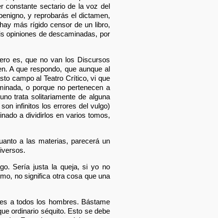
er constante sectario de la voz del
benigno, y reprobarás el dictamen,
 hay más rígido censor de un libro,
 mis opiniones de descaminadas, por
mero es, que no van los Discursos
cen. A que respondo, que aunque al
sto campo al Teatro Crítico, vi que
rminada, o porque no pertenecen a
no trata solitariamente de alguna
on infinitos los errores del vulgo)
ado a dividirlos en varios tomos,
anto a las materias, parecerá un
iversos.
o. Sería justa la queja, si yo no
mo, no significa otra cosa que una
ntes a todos los hombres. Bástame
ue ordinario séquito. Esto se debe