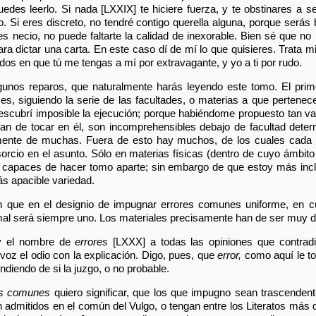
 puedes leerlo. Si nada [LXXIX] te hiciere fuerza, y te obstinares a s
 Si eres discreto, no tendré contigo querella alguna, porque serás 
eres necio, no puede faltarte la calidad de inexorable. Bien sé que no
ara dictar una carta. En este caso dí de mí lo que quisieres. Trata
os en que tú me tengas a mí por extravagante, y yo a ti por rudo.
gunos reparos, que naturalmente harás leyendo este tomo. El pri
ses, siguiendo la serie de las facultades, o materias a que pertene
 descubrí imposible la ejecución; porque habiéndome propuesto tan va
n de tocar en él, son incomprehensibles debajo de facultad dete
lmente de muchas. Fuera de esto hay muchos, de los cuales cada u
sorcio en el asunto. Sólo en materias físicas (dentro de cuyo ámbito s
 capaces de hacer tomo aparte; sin embargo de que estoy más inclin
s apacible variedad.
n que en el designio de impugnar errores comunes uniforme, en cu
rmal será siempre uno. Los materiales precisamente han de ser muy d
y el nombre de
errores
[LXXX] a todas las opiniones que contradig
 voz el odio con la explicación. Digo, pues, que
error,
como aquí le to
indiendo de si la juzgo, o no probable.
es comunes
quiero significar, que los que impugno sean trascende
 admitidos en el común del Vulgo, o tengan entre los Literatos más q