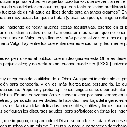
roducirme jamás a Juez en aquellas cuestiones, que se ventilan entre
 puedo yo adelantar en asuntos, que con tanta reflexión meditaron 
uerzas de dirimir aquellas lides donde batallan tantos gigantes? En
e son muy pocas las que se tratan (y ésas con poca, o ninguna refl
é, habiendo de tocar muchas cosas facultativas, escribo en el i
ibir en el idioma nativo no se ha menester más razón, que no tener 
ocultarse al Vulgo, cuya flaqueza más peligra tal vez en la noticia qu
s harto Vulgo hay entre los que entienden este idioma, y fácilmente
ecies perniciosas al público, que mi designio en esta Obra es dese
 perjudiciales; y no sería razón, cuando puede ser [LXXXI] univers
uy asegurado de la utilidad de la Obra. Aunque mi intento sólo es pr
ación para conocerla, y en los más fuerza para persuadirla. Lo q
ue siento. Proponer y probar opiniones singulares sólo por ostentar in
e bien. En una conversación se puede tolerar por pasatiempo; en un
trar, y persuadir las verdades; la habilidad más baja del ingenio es e
n viles, fabrican telas delicadas, pero sutiles; sutiles y firmes, aun
as se figuran los discursos agudos, pero sofísticos; en éstas los inge
s, que impugno, ocupan todo el Discurso donde se tratan. A veces
cen muchos en un mismo Discurso, o porque pertenecen derechament