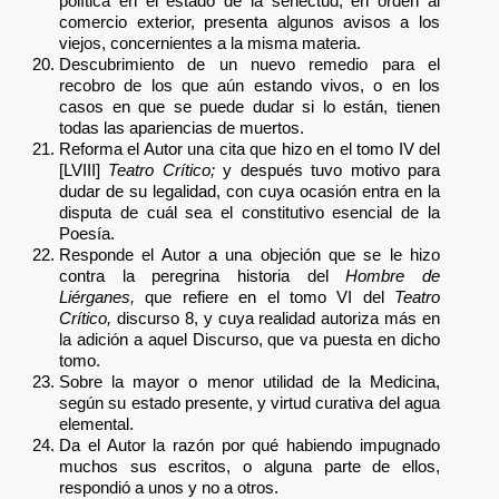
política en el estado de la senectud, en orden al
comercio exterior, presenta algunos avisos a los
viejos, concernientes a la misma materia.
Descubrimiento de un nuevo remedio para el
recobro de los que aún estando vivos, o en los
casos en que se puede dudar si lo están, tienen
todas las apariencias de muertos.
Reforma el Autor una cita que hizo en el tomo IV del
[LVIII]
Teatro Crítico;
y después tuvo motivo para
dudar de su legalidad, con cuya ocasión entra en la
disputa de cuál sea el constitutivo esencial de la
Poesía.
Responde el Autor a una objeción que se le hizo
contra la peregrina historia del
Hombre de
Liérganes,
que refiere en el tomo VI del
Teatro
Crítico,
discurso 8, y cuya realidad autoriza más en
la adición a aquel Discurso, que va puesta en dicho
tomo.
Sobre la mayor o menor utilidad de la Medicina,
según su estado presente, y virtud curativa del agua
elemental.
Da el Autor la razón por qué habiendo impugnado
muchos sus escritos, o alguna parte de ellos,
respondió a unos y no a otros.