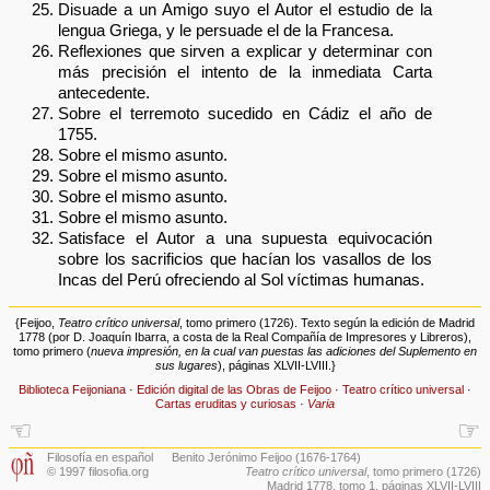
Disuade a un Amigo suyo el Autor el estudio de la
lengua Griega, y le persuade el de la Francesa.
Reflexiones que sirven a explicar y determinar con
más precisión el intento de la inmediata Carta
antecedente.
Sobre el terremoto sucedido en Cádiz el año de
1755.
Sobre el mismo asunto.
Sobre el mismo asunto.
Sobre el mismo asunto.
Sobre el mismo asunto.
Satisface el Autor a una supuesta equivocación
sobre los sacrificios que hacían los vasallos de los
Incas del Perú ofreciendo al Sol víctimas humanas.
{Feijoo,
Teatro crítico universal
, tomo primero (1726). Texto según la edición de Madrid
1778 (por D. Joaquín Ibarra, a costa de la Real Compañía de Impresores y Libreros),
tomo primero (
nueva impresión, en la cual van puestas las adiciones del Suplemento en
sus lugares
), páginas XLVII-LVIII.}
Biblioteca Feijoniana
·
Edición digital de las Obras de Feijoo
·
Teatro crítico universal
·
Cartas eruditas y curiosas
·
Varia
☜
☞
Filosofía en español
Benito Jerónimo Feijoo (1676-1764)
© 1997 filosofia.org
Teatro crítico universal
, tomo primero (1726)
Madrid 1778, tomo 1, páginas XLVII-LVIII