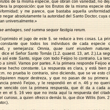
rutos de la misma especie, que obran con variedad, no dej
dera la proposición: que los Brutos de la misma especie ob
iformidad; y me parece, que bastaba aquella uniformidad 
e negar absolutamente la autoridad del Santo Doctor, cuya 
tan universalmente.»
e ambages, sed summa sequor fastigia rerum.
Exprimido el jugo de este §. se reduce a tres cosas. La pr
constante que todos los individuos de cada especie 
dad, y semejanza:
Omnia, quae sunt eiusdem naturae, 
,
dice el Señor Santo Tomás (1.2. quaest. 13, art. 2.).La se
o así este Santo, sigue con todo Feijoo lo contrario. La ter
to
a simili.
Vamos por partes. A la primera responde Feijoo e
se hecho constante. La respuesta es clara, y está bien 
.m. no prueba lo contrario, sino diciendo, que se ve esto c
dquieren mayor destreza, y que no pasan de su primera h
ancia previó Feijoo, y le respondió en el n. 46 y no quer
se vencido con la primera respuesta, que él da a cada a
 en el §. 16 veo que no insta aquí la respuesta del cita
el curioso, a quien ofrezco demás lo, que dice Willis (tom. 2
tor.).