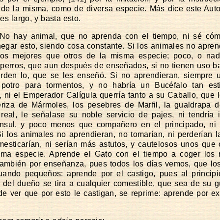
í de la misma, como de diversa especie. Más dice este Auto
es largo, y basta esto.
 No hay animal, que no aprenda con el tiempo, ni sé cóm
negar esto, siendo cosa constante. Si los animales no apren
nos mejores que otros de la misma especie; poco, o nad
 perros, que aun después de enseñados, si no tienen uso b
erden lo, que se les enseñó. Si no aprendieran, siempre 
 potro para tormentos, y no habría un Bucéfalo tan es
, ni el Emperador Calígula querría tanto a su Caballo, que 
eriza de Mármoles, los pesebres de Marfil, la gualdrapa 
eal, le señalase su noble servicio de pajes, ni tendría 
ónsul, y poco menos que compañero en el principado, ni l
Si los animales no aprendieran, no tomarían, ni perderían 
esticarían, ni serían más astutos, y cautelosos unos que 
sma especie. Aprende el Gato con el tiempo a coger los r
también por enseñanza, pues todos los días vemos, que lo
uando pequeños: aprende por el castigo, pues al princip
 del dueño se tira a cualquier comestible, que sea de su g
e ver que por esto le castigan, se reprime: aprende por ex