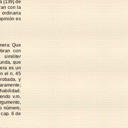
a [139] de
ran con la
ordinaria
opinión es
imera: Que
obran con
similiter
gunda, que
cera es un
n el n. 45
probada, y
laramente;
abilidad.
iendo v.m.
rgumento,
do número,
 cap. 6 de