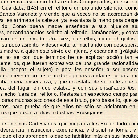
a enferma, así como lo hacen los Congregados, que se si
. Guardaba [143] en el refitorio un profundo silencio, com
 Santos Varones: y viendo que a veces no se acordaban de
ya les arrimaba la cabeza, ya levantaba la mano para despe
uido. Como buena madre enseñaba a sus hijuelos su
s, encaminándolos solícita al refitorio, llamándolos, y con
maullos en trinado. Una vez, que ellos, como chiquitos 
 su poco asiento, y desenvoltura, maullando con desespera
 la madre, a quien esto sirvió de injuria, y escándalo (¡válga
ue no sé con qué términos he de explicar acción tan e
eme los, que fueren expresivos de una grande racionalid
lla incapaz el sujeto) o para les enseñar a ser observ
 para merecer por este medio algunas caridades, o para mo
daba buena enseñanza, y que no estaba de su parte aquel 
rada del lugar, en que estaba, y con sus ensañados
fus,
s echó fuera del refitorio. Restaba un espacioso campo para
y otras muchas acciones de este bruto, pero basta lo, que s
atos, para prueba de que ellos no sólo se adelantan en 
mas que pasan a otras industrias. Prosigamos.
Los mismos Cartesianos, que niegan a los Brutos todo con
advertencia, instrucción, experiencia, y disciplina formal, y
 que ellos aprenden, o que se habilitan más en sus faculta