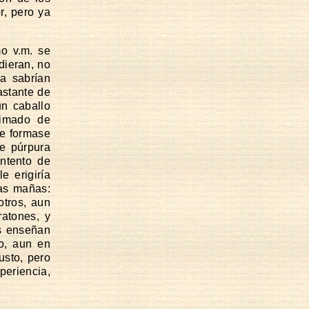
r, pero ya
o v.m. se
dieran, no
a sabrían
astante de
un caballo
timado de
le formase
de púrpura
intento de
e erigiría
las mañas:
otros, aun
atones, y
s enseñan
io, aun en
usto, pero
periencia,