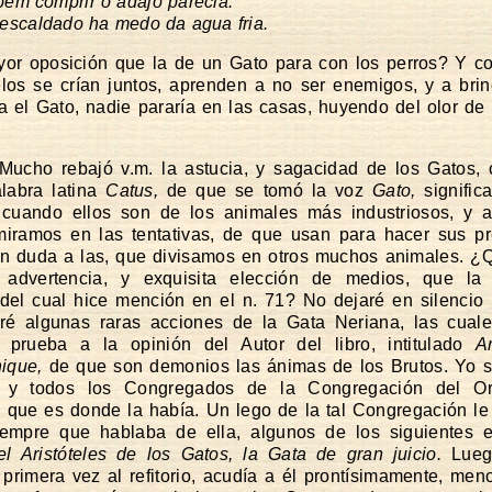
em comprir o adajo parecia:
escaldado ha medo da agua fria.
r oposición que la de un Gato para con los perros? Y co
os se crían juntos, aprenden a no ser enemigos, y a brin
a el Gato, nadie pararía en las casas, huyendo del olor de
Mucho rebajó v.m. la astucia, y sagacidad de los Gatos,
labra latina
Catus,
de que se tomó la voz
Gato,
signific
 cuando ellos son de los animales más industriosos, y a
iramos en las tentativas, de que usan para hacer sus pr
in duda a las, que divisamos en otros muchos animales. 
a, advertencia, y exquisita elección de medios, que la
, del cual hice mención en el n. 71? No dejaré en silencio
ré algunas raras acciones de la Gata Neriana, las cuale
e prueba a la opinión del Autor del libro, intitulado
A
ique,
de que son demonios las ánimas de los Brutos. Yo s
, y todos los Congregados de la Congregación del Or
 que es donde la había. Un lego de la tal Congregación l
siempre que hablaba de ella, algunos de los siguientes 
l Aristóteles de los Gatos, la Gata de gran juicio.
Lueg
 primera vez al refitorio, acudía a él prontísimamente, me