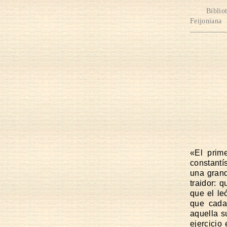
Biblio
Feijoniana
«El prim
constantí
una grand
traidor: 
que el le
que cada
aquella s
ejercicio