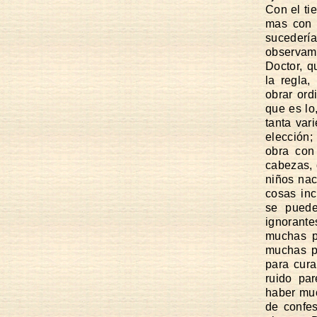
Con el ti
mas con l
sucederí
observam
Doctor, q
la regla,
obrar ord
que es lo
tanta var
elección;
obra con
cabezas, 
niños nac
cosas inc
se puede
ignorante
muchas p
muchas p
para cur
ruido pa
haber muc
de confe