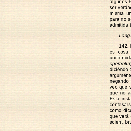
algunos B
ser verda
misma un
para no s
admitida 
Longa
142. 
es cosa 
uniformi
operantur
diciéndol
argumen
negando e
veo que v
que no a
Esta inst
confesar
como dice
que verá 
scient. bru