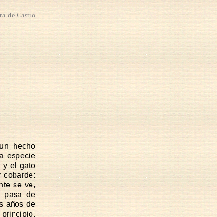
ra de Castro
 un hecho
ma especie
 y el gato
y cobarde:
nte se ve,
o pasa de
os años de
principio.