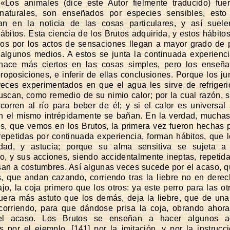
«Los animales (dice este Autor fielmente traducido) fue
s naturales, son enseñados por especies sensibles, esto 
an en la noticia de las cosas particulares, y así suelen
ábitos. Esta ciencia de los Brutos adquirida, y estos hábitos
dos por los actos de sensaciones llegan a mayor grado de 
 algunos medios. A estos se junta la continuada experienc
 hace más ciertos en las cosas simples, pero los enseña
roposiciones, e inferir de ellas conclusiones. Porque los j
eces experimentados en que el agua les sirve de refriger
buscan, como remedio de su nimio calor; por la cual razón, s
 corren al río para beber de él; y si el calor es universal
n el mismo intrépidamente se bañan. En la verdad, mucha
s, que vemos en los Brutos, la primera vez fueron hechas 
epetidas por continuada experiencia, forman hábitos, que l
dad, y astucia; porque su alma sensitiva se sujeta a 
, y sus acciones, siendo accidentalmente ineptas, repeti
an a costumbres. Así algunas veces sucede por el acaso, 
s, que andan cazando, corriendo tras la liebre no en derec
ajo, la coja primero que los otros: ya este perro para las ot
uera más astuto que los demás, deja la liebre, que de una
corriendo, para que dándose prisa la coja, obrando ahor
el acaso. Los Brutos se enseñan a hacer algunos a
s por el ejemplo, [141] por la imitación, y por la instrucc