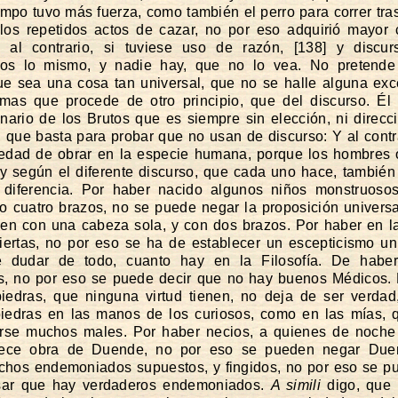
empo tuvo más fuerza, como también el perro para correr tras 
os repetidos actos de cazar, no por eso adquirió mayor 
a al contrario, si tuviese uso de razón, [138] y discur
os lo mismo, y nadie hay, que no lo vea. No pretende
ue sea una cosa tan universal, que no se halle alguna ex
 mas que procede de otro principio, que del discurso. Él
inario de los Brutos que es siempre sin elección, ni direcci
, que basta para probar que no usan de discurso: Y al contr
iedad de obrar en la especie humana, porque los hombres
 y según el diferente discurso, que cada uno hace, tambié
 diferencia. Por haber nacido algunos niños monstruoso
o cuatro brazos, no se puede negar la proposición universa
en con una cabeza sola, y con dos brazos. Por haber en la
iertas, no por eso se ha de establecer un escepticismo uni
 dudar de todo, cuanto hay en la Filosofía. De habe
s, no por eso se puede decir que no hay buenos Médicos.
iedras, que ninguna virtud tienen, no deja de ser verdad
iedras en las manos de los curiosos, como en las mías, q
arse muchos males. Por haber necios, a quienes de noche 
rece obra de Duende, no por eso se pueden negar Due
hos endemoniados supuestos, y fingidos, no por eso se p
sar que hay verdaderos endemoniados.
A simili
digo, que 