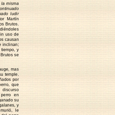
 la misma
continuado
ado ludir
or Martín
os Brutos.
diéndoles
sin uso de
tos causan
 inclinan;
 tiempo, y
 Brutos se
 auge, mas
su temple.
eñados por
erro, que
 discurso
 perro en
 ganado su
galanes, y
murió, le