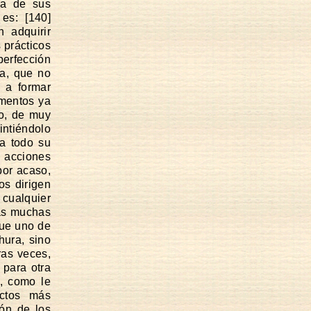
ra de sus
es: [140]
 adquirir
 prácticos
perfección
ia, que no
 a formar
umentos ya
io, de muy
intiéndolo
 a todo su
s acciones
por acaso,
os dirigen
cualquier
das muchas
que uno de
hura, sino
ras veces,
 para otra
a, como le
ctos más
ión de los