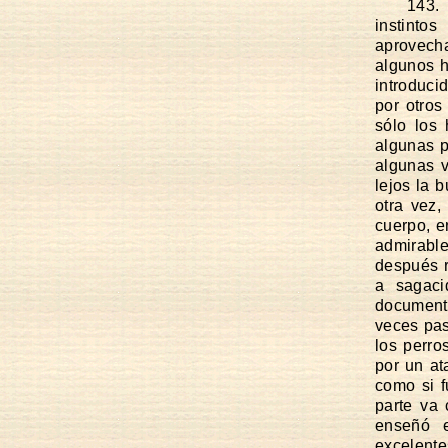
143. 
instinto
aprovech
algunos h
introduci
por otros
sólo los
algunas p
algunas v
lejos la 
otra vez,
cuerpo, e
admirable
después r
a sagaci
documento
veces pas
los perro
por un at
como si f
parte va 
enseñó 
excelente