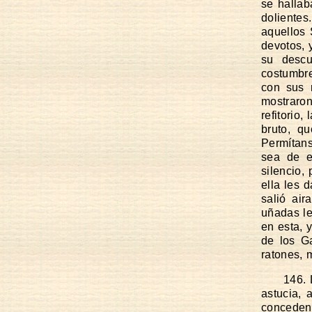
se hallab
dolientes
aquellos
devotos, 
su desc
costumbre
con sus 
mostraron
refitorio,
bruto, q
Permítans
sea de e
silencio,
ella les 
salió ai
uñadas le
en esta, 
de los G
ratones, 
146. 
astucia, 
conceden,