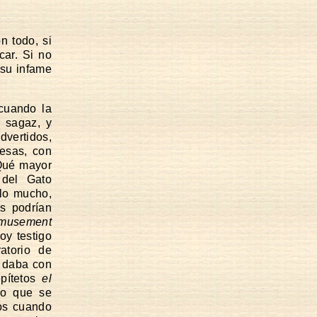
n todo, si
car. Si no
 su infame
 cuando la
a sagaz, y
dvertidos,
esas, con
¿Qué mayor
 del Gato
 lo mucho,
s podrían
musement
oy testigo
atorio de
e daba con
epítetos
el
o que se
nos cuando