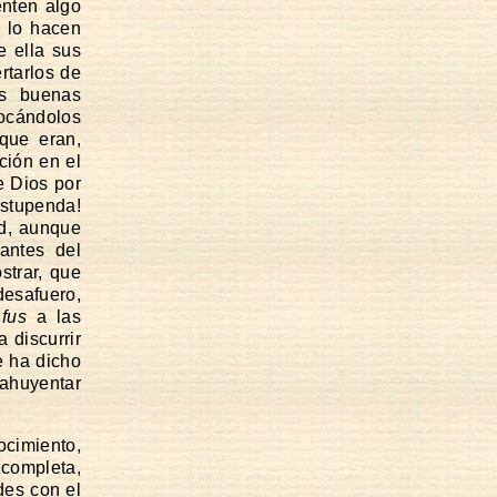
enten algo
o lo hacen
 ella sus
rtarlos de
s buenas
vocándolos
que eran,
ción en el
te Dios por
stupenda!
ad, aunque
antes del
strar, que
desafuero,
fus
a las
 discurrir
e ha dicho
ahuyentar
ocimiento,
 completa,
des con el