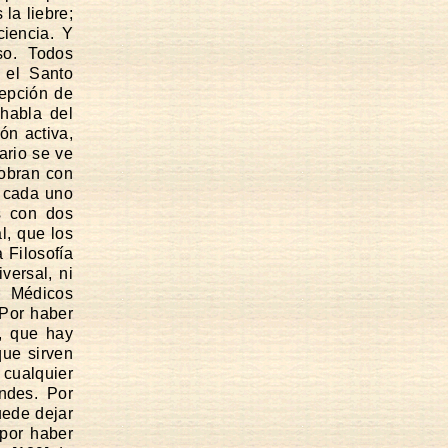
la liebre;
ciencia. Y
so. Todos
 el Santo
cepción de
 habla del
ón activa,
ario se ve
 obran con
n cada uno
s con dos
l, que los
 Filosofía
versal, ni
r Médicos
 Por haber
, que hay
ue sirven
cualquier
ndes. Por
uede dejar
por haber