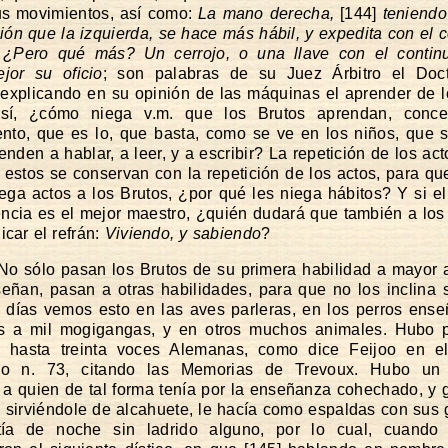
us movimientos, así como:
La mano derecha,
[144]
teniendo
ión que la izquierda, se hace más hábil, y expedita con el 
o. ¿Pero qué más? Un cerrojo, o una llave con el continu
jor su oficio
; son palabras de su Juez Árbitro el Doct
 explicando en su opinión de las máquinas el aprender de l
sí, ¿cómo niega v.m. que los Brutos aprendan, conce
nto, que es lo, que basta, como se ve en los niños, que 
enden a hablar, a leer, y a escribir? La repetición de los ac
y estos se conservan con la repetición de los actos, para que
iega actos a los Brutos, ¿por qué les niega hábitos? Y si el
encia es el mejor maestro, ¿quién dudará que también a los
icar el refrán:
Viviendo, y sabiendo
?
No sólo pasan los Brutos de su primera habilidad a mayor
señan, pasan a otras habilidades, para que no los inclina 
 días vemos esto en las aves parleras, en los perros ens
os a mil mogigangas, y en otros muchos animales. Hubo p
ba hasta treinta voces Alemanas, como dice Feijoo en el
o n. 73, citando las Memorias de Trevoux. Hubo un
 a quien de tal forma tenía por la enseñanza cohechado, y
 sirviéndole de alcahuete, le hacía como espaldas con sus 
tía de noche sin ladrido alguno, por lo cual, cuando 