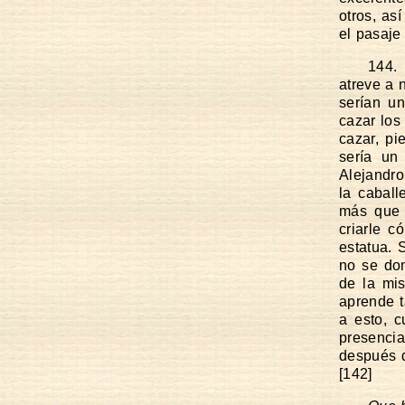
otros, as
el pasaje 
144.
atreve a 
serían u
cazar los
cazar, pi
sería un
Alejandro
la caball
más que r
criarle c
estatua. 
no se dom
de la mi
aprende 
a esto, c
presencia
después d
[142]