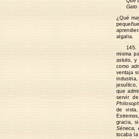
Que b
Gato 
¿Qué mayo
pequeñuel
aprendier
algalia.
145. 
misma pa
astuto, y
como adm
ventaja s
industri
jesuítico
que admi
servir d
Philosoph
de vista
Estremos,
gracia, 
Séneca, e
tocaba la