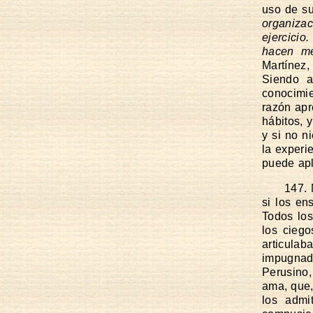
uso de s
organizac
ejercici
hacen me
Martínez,
Siendo a
conocimie
razón apr
hábitos, 
y si no n
la experi
puede apl
147. 
si los en
Todos los
los cieg
articula
impugnad
Perusino,
ama, que,
los admi