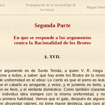
teca
Propugnación de la racionalidad de
Miguel Perei
los brutos
Segunda Parte
En que se responde a los argumentos
contra la Racionalidad de los Brutos
§. XVII.
er argumento es de Santo Tomás, a quien V. R. niega
simo a todos, a saber: que hay entre los Brutos de la mis
e uniformidad en el obrar. Lo cierto es que el perro es leal,
que el caballo es arrogante, y veloz, y el jumento es lento, 
ón es fiero, y el elefante doméstico. Como también clarame
 individuo obra siempre con la misma uniformidad, y n
u primera habilidad. Vemos que el gato, después de algun
 en ahuyentar ratones, no tiene mayor destreza, que tuvo al 