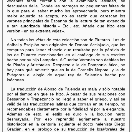
vocablos tanta çercanía con la examinada latinidad, se
descuydan della. Donde les recreçen no pequennas faltas de
lo que para el saber mucho les aprovecharía, pero mientra
meior acuerdo se acepta, no es razón que carescan los
varones principales de Espanna de la lectura de tan extendida
e tan autorizada historia.» Etc., etc. Añade que hizo esta
versión «en su extrema vejez».
No todas las
vidas
de esta colección son de Plutarco. Las de
Aníbal y Escipión son originales de Donato Acciajuolo, que las
compuso para llenar el vacío que resultaba por la pérdida de
las de Plutarco mencionadas en el catálogo de sus escritos
hecho por su hijo Lamprias. A Guerino Veronés son debidas las
de Platón y Aristóteles. Respecto a la de Pomponio Ático, no
hay para qué advertir que es la de Cornelio Nepote, y la de
Evágoras el elogio de aquel rey de Salamina hecho por
Isócrates.
La traducción de Alonso de Palencia es mala y sólo notable
por el tiempo en que se hizo. A pesar de sus relaciones con
Bessarión y Trapezuncio no llegó a saber el griego, y así se
valió de las traducciones latinas que corrían en su tiempo, no
recomendables ciertamente por la fidelidad ni por la elegancia.
Además de esto, el estilo es duro y la locución harto
desmayada. Por eso reprendió agriamente a nuestro
historiador en la centuria siguiente el docto helenista Diego
Gracián, en el prólogo de su traducción de los
Morales
del