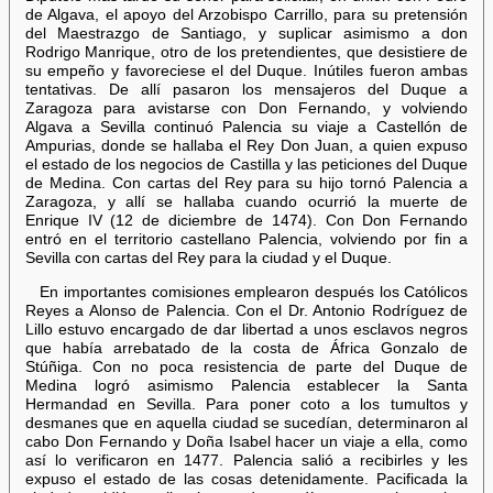
de Algava, el apoyo del Arzobispo Carrillo, para su pretensión
del Maestrazgo de Santiago, y suplicar asimismo a don
Rodrigo Manrique, otro de los pretendientes, que desistiere de
su empeño y favoreciese el del Duque. Inútiles fueron ambas
tentativas. De allí pasaron los mensajeros del Duque a
Zaragoza para avistarse con Don Fernando, y volviendo
Algava a Sevilla continuó Palencia su viaje a Castellón de
Ampurias, donde se hallaba el Rey Don Juan, a quien expuso
el estado de los negocios de Castilla y las peticiones del Duque
de Medina. Con cartas del Rey para su hijo tornó Palencia a
Zaragoza, y allí se hallaba cuando ocurrió la muerte de
Enrique IV (12 de diciembre de 1474). Con Don Fernando
entró en el territorio castellano Palencia, volviendo por fin a
Sevilla con cartas del Rey para la ciudad y el Duque.
En importantes comisiones emplearon después los Católicos
Reyes a Alonso de Palencia. Con el Dr. Antonio Rodríguez de
Lillo estuvo encargado de dar libertad a unos esclavos negros
que había arrebatado de la costa de África Gonzalo de
Stúñiga. Con no poca resistencia de parte del Duque de
Medina logró asimismo Palencia establecer la Santa
Hermandad en Sevilla. Para poner coto a los tumultos y
desmanes que en aquella ciudad se sucedían, determinaron al
cabo Don Fernando y Doña Isabel hacer un viaje a ella, como
así lo verificaron en 1477. Palencia salió a recibirles y les
expuso el estado de las cosas detenidamente. Pacificada la