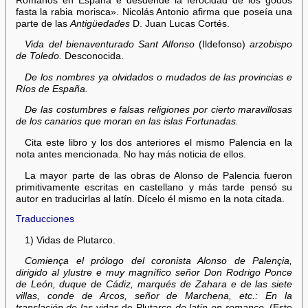
Romanos en España e desdende la ferocidad de los godos
fasta la rabia morisca». Nicolás Antonio afirma que poseía una
parte de las
Antigüedades
D. Juan Lucas Cortés.
Vida del bienaventurado Sant Alfonso
(Ildefonso)
arzobispo
de Toledo.
Desconocida.
De los nombres ya olvidados o mudados de las provincias e
Ríos de España.
De las costumbres e falsas religiones por cierto maravillosas
de los canarios que moran en las islas Fortunadas.
Cita este libro y los dos anteriores el mismo Palencia en la
nota antes mencionada. No hay más noticia de ellos.
La mayor parte de las obras de Alonso de Palencia fueron
primitivamente escritas en castellano y más tarde pensó su
autor en traducirlas al latín. Dícelo él mismo en la nota citada.
Traducciones
1) Vidas de Plutarco.
Comiença el prólogo del coronista Alonso de Palençia,
dirigido al ylustre e muy magnífico señor Don Rodrigo Ponce
de León, duque de Cádiz, marqués de Zahara e de las siete
villas, conde de Arcos, señor de Marchena, etc.: En la
translaçión de las
vidas de Plutarco
de latín en romance.
(Este