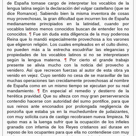
de España tomase cargo de interpretar los vocablos de la
lengua latina según la declaración del vulgar castellano (que se
dice Romance). Sabiendo bien la misma inventora de cosas
muy provechosas, la gran dificultad que incurren los de España
medianamente principiados en la latinidad, cuando por
vocablos latinos menos conocidos buscan de entender los no
conocidos.
¶
Fue sin duda esta diligencia de la muy poderosa
Reina que lo mandó especialmente provechosa a los varones
que eligieron religión. Los cuales empleados en el culto divino,
no pueden más a la estrecha escudriñar las elegancias y
propiedades de los vocablos latinos si no se interpretasen
según la lengua materna.
¶
Por cierto el grande trabajo
presente se alivia mucho con la noticia del provecho a
venidero. Así que recrecen fuerzas al autor de esta obra ya
venido en vejez. Cuyo sentido no cesa de se maravillar de las
muchas operaciones tan crecidamente provechosas al nombre
de España como en un mismo tiempo se ejecutan por su real
mandamiento.
¶
En especial el remedio y destierro de la
herética pravidad. Que su alteza con muy gran perserverancia
contendio hacerse con autoridad del sumo pontifice, para que
sus reinos ante enconados por prolongada negligencia de
ponzoña que estaba ya en la muchedumbre de judaizantes,
con muy solícita cura de castigo recobrasen nueva limpieza. Ni
quiso mas a la luenga sufrir que la ocupación de los infieles
granadis con infamia de los Reyes cristianos así durase en
reposo de los ocupantes para que ella no contendiese con muy