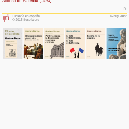
Alfonso de Palencia (1490)
R
Filosofía en español
averiguador
© 2015 filosofia.org