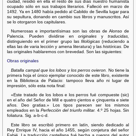
ciudad, residió en ella el resto de sus días nuestro humanista
ocupado sólo en sus trabajos literarios. Falleció en marzo de
1492. Ya en 1480 había pedido al Cabildo de Sevilla lugar para
su sepultura, donando en cambio sus libros y manuscritos. Así
se lo otorgaron los capitulares.
Numerosas e importantísimas son las obras de Alonso de
Palencia. Pueden dividirse en
originales
y
traducidas,
distinguiendo en el primer grupo las
filológicas
(reduciendo a
ellas las de varia lección y amena literatura) y las
históricas.
De
las originales hablaremos con brevedad. Son las siguientes:
Obras originales
Batalla campal que los lobos y los perros ovieron.
No tiene la
primera hoja el único ejemplar conocido de este libro, existente
en la Biblioteca de Palacio: tampoco lleva año ni lugar de
impresión, sólo esta nota final:
«Este tratado de los lobos e los perros fué compueste (sic)
en el año del Señor de Mill e quatro çientos e çinquenta e siete
años. Deo gratias.» Los tipos parecen ser los mismos
empleados en la
Perfección del triunfo militar.
4.º 25 hojas. Sin
foliatura. Sig. a-b-c-d.
Este libro se escribió primero en latín, siendo dedicado al
Rey Enrique IV, hacia el año 1455, según conjetura del señor
Fabié. La traducción castellana fué hecha a ruegos del autor