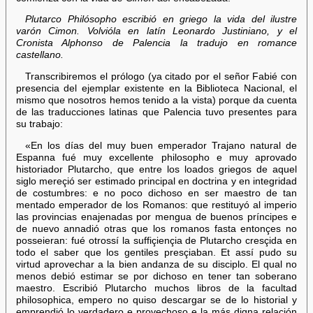
Plutarco Philósopho escribió en griego la vida del ilustre
varón Cimon. Volvióla en latín Leonardo Justiniano, y el
Cronista Alphonso de Palencia la tradujo en romance
castellano.
Transcribiremos el prólogo (ya citado por el señor Fabié con
presencia del ejemplar existente en la Biblioteca Nacional, el
mismo que nosotros hemos tenido a la vista) porque da cuenta
de las traducciones latinas que Palencia tuvo presentes para
su trabajo:
«En los días del muy buen emperador Trajano natural de
Espanna fué muy excellente philosopho e muy aprovado
historiador Plutarcho, que entre los loados griegos de aquel
siglo mereçió ser estimado principal en doctrina y en integridad
de costumbres: e no poco dichoso en ser maestro de tan
mentado emperador de los Romanos: que restituyó al imperio
las provincias enajenadas por mengua de buenos príncipes e
de nuevo annadió otras que los romanos fasta entonçes no
posseieran: fué otrossí la suffiçiençia de Plutarcho cresçida en
todo el saber que los gentiles presçiaban. Et assí pudo su
virtud aprovechar a la bien andanza de su disciplo. El qual no
menos debió estimar se por dichoso en tener tan soberano
maestro. Escribió Plutarcho muchos libros de la facultad
philosophica, empero no quiso descargar se de lo historial y
emprendió lo verdadero e provechoso e la más digna relación