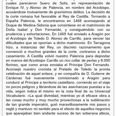
cuales parecieron Suero de Solís, en representación de
Enrique IV, y Alonso de Palencia, en nombre del Arzobispo,
acusándose mutuamente de gravísimos delitos. La decisión de
la corte romana fué favorable al Rey de Castilla. Tornando a
España Palencia, le encontramos en 1468 aconsejando al
Duque de Medina-Sidonia que consintiese en el matrimonio de
Doña Isabel y Don Fernando, y consiguiéndolo con su
prudencia y exhortaciones. En 1469 fué enviado a Aragón por
el Arzobispo de Toledo D. Alonso de Carrillo, para vencer las
dificultades que se oponían a dicho matrimonio. En Tarragona
hizo, a instancias del Rey, un discreto razonamiento que
convenció a muchos grandes de la corte, contrarios a dicho
casamiento. A Castilla volvió nuestro Palencia para depositar
en manos del Arzobispo Carrillo un rico collar de perlas y 8.000
florines, que como arras enviaba el Príncipe Don Fernando.
Aconsejó nuestro cronista al Prelado de Toledo la pronta
celebración de aquel enlace, y en compañía de D. Gutierre de
Cárdenas fué nuevamente comisionado a Aragón para
conducir al Príncipe a territorio castellano, corriendo en el viaje
no pocos peligros y librándose de las asechanzas puestas a su
vida, según indica él mismo en la nota final de su
Universal
Vocabulario.
«La qual divinidad, mientras yo di eficace obra a
las cosas mucho y muy mucho provechosas a la sublimación
de tan grande imperatriz, guió maravillosamente mis pasos y
regló y mantuvo mi sentido para el efecto de aquellos negocios
que aparejaban bien andante suceso de tan soberana alteza,