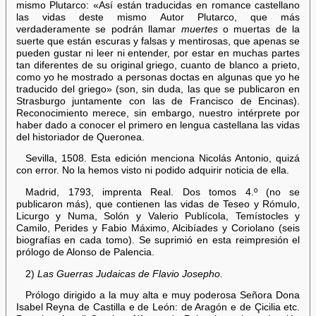
mismo Plutarco: «Así están traducidas en romance castellano
las vidas deste mismo Autor Plutarco, que más
verdaderamente se podrán llamar
muertes
o muertas de la
suerte que están escuras y falsas y mentirosas, que apenas se
pueden gustar ni leer ni entender, por estar en muchas partes
tan diferentes de su original griego, cuanto de blanco a prieto,
como yo he mostrado a personas doctas en algunas que yo he
traducido del griego» (son, sin duda, las que se publicaron en
Strasburgo juntamente con las de Francisco de Encinas).
Reconocimiento merece, sin embargo, nuestro intérprete por
haber dado a conocer el primero en lengua castellana las vidas
del historiador de Queronea.
Sevilla, 1508. Esta edición menciona Nicolás Antonio, quizá
con error. No la hemos visto ni podido adquirir noticia de ella.
Madrid, 1793, imprenta Real. Dos tomos 4.º (no se
publicaron más), que contienen las vidas de Teseo y Rómulo,
Licurgo y Numa, Solón y Valerio Publícola, Temístocles y
Camilo, Perides y Fabio Máximo, Alcibíades y Coriolano (seis
biografías en cada tomo). Se suprimió en esta reimpresión el
prólogo de Alonso de Palencia.
2)
Las Guerras Judaicas de Flavio Josepho.
Prólogo dirigido a la muy alta e muy poderosa Señora Dona
Isabel Reyna de Castilla e de León: de Aragón e de Çicilia etc.