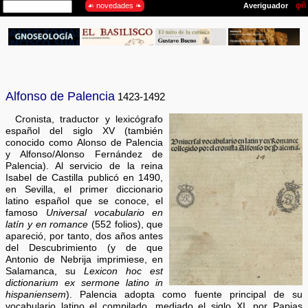
Alfonso de Palencia
1423-1492
Cronista, traductor y lexicógrafo
español del siglo XV (también
conocido como Alonso de Palencia
y Alfonso/Alonso Fernández de
Palencia). Al servicio de la reina
Isabel de Castilla publicó en 1490,
en Sevilla, el primer diccionario
latino español que se conoce, el
famoso
Universal vocabulario en
latín y en romance
(552 folios), que
apareció, por tanto, dos años antes
del Descubrimiento (y de que
Antonio de Nebrija imprimiese, en
Salamanca, su
Lexicon hoc est
dictionarium ex sermone latino in
hispaniensem
). Palencia adopta como fuente principal de su
vocabulario latino el compilado, mediado el siglo XI, por Papias