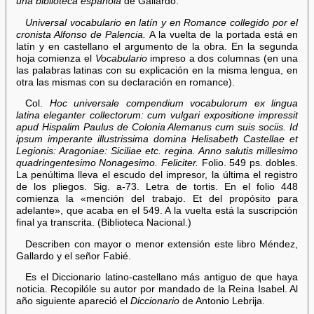
una biblioteca española
de Gallardo.
Universal vocabulario en latín y en Romance collegido por el
cronista Alfonso de Palencia.
A la vuelta de la portada está en
latín y en castellano el argumento de la obra. En la segunda
hoja comienza el
Vocabulario
impreso a dos columnas (en una
las palabras latinas con su explicación en la misma lengua, en
otra las mismas con su declaración en romance).
Col.
Hoc universale compendium vocabulorum ex lingua
latina eleganter collectorum: cum vulgari expositione impressit
apud Hispalim Paulus de Colonia Alemanus cum suis sociis. Id
ipsum imperante illustrissima domina Helisabeth Castellae et
Legionis: Aragoniae: Siciliae etc. regina. Anno salutis millesimo
quadringentesimo Nonagesimo. Feliciter.
Folio. 549 ps. dobles.
La penúltima lleva el escudo del impresor, la última el registro
de los pliegos. Sig. a-73. Letra de tortis. En el folio 448
comienza la «mención del trabajo. Et del propósito para
adelante», que acaba en el 549. A la vuelta está la suscripción
final ya transcrita. (Biblioteca Nacional.)
Describen con mayor o menor extensión este libro Méndez,
Gallardo y el señor Fabié.
Es el Diccionario latino-castellano más antiguo de que haya
noticia. Recopilóle su autor por mandado de la Reina Isabel. Al
año siguiente apareció el
Diccionario
de Antonio Lebrija.