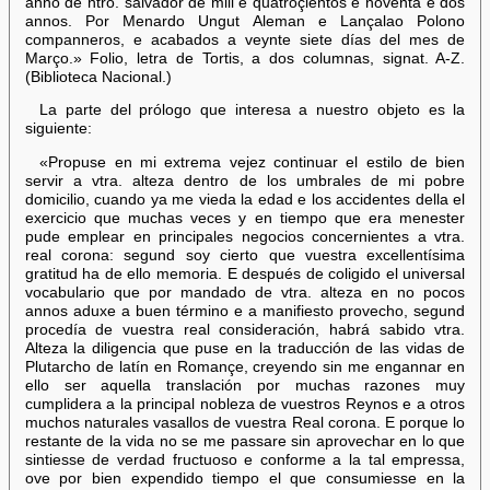
anno de ntro. salvador de mill e quatroçientos e noventa e dos
annos. Por Menardo Ungut Aleman e Lançalao Polono
companneros, e acabados a veynte siete días del mes de
Março.» Folio, letra de Tortis, a dos columnas, signat. A-Z.
(Biblioteca Nacional.)
La parte del prólogo que interesa a nuestro objeto es la
siguiente:
«Propuse en mi extrema vejez continuar el estilo de bien
servir a vtra. alteza dentro de los umbrales de mi pobre
domicilio, cuando ya me vieda la edad e los accidentes della el
exercicio que muchas veces y en tiempo que era menester
pude emplear en principales negocios concernientes a vtra.
real corona: segund soy cierto que vuestra excellentísima
gratitud ha de ello memoria. E después de coligido el universal
vocabulario que por mandado de vtra. alteza en no pocos
annos aduxe a buen término e a manifiesto provecho, segund
procedía de vuestra real consideración, habrá sabido vtra.
Alteza la diligencia que puse en la traducción de las vidas de
Plutarcho de latín en Romançe, creyendo sin me engannar en
ello ser aquella translación por muchas razones muy
cumplidera a la principal nobleza de vuestros Reynos e a otros
muchos naturales vasallos de vuestra Real corona. E porque lo
restante de la vida no se me passare sin aprovechar en lo que
sintiesse de verdad fructuoso e conforme a la tal empressa,
ove por bien expendido tiempo el que consumiesse en la