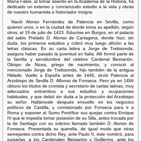
María Fabié, al tomar asiento en la Academia de la Historia, ha
dedicado un extenso y concienzudo estudio a la vida y obras
de nuestro humanista e historiador insigne.
Nació Alonso Fernández de Palencia en Sevilla, como
quieren unos, o en la ciudad de donde toma su apellido, según
otros, el 19 de julio de 1423. Educóse en Burgos, en el palacio
del sabio Prelado D. Alonso de Cartagena, donde hizo, sin
duda, los primeros estudios y cobró muy luego afición a las
letras clásicas. En su carta latina a Jorge de Trebisonda,
asegura haber pasado la juventud en Italia. Allí formó parte de
la familia y servidumbre del célebre Cardenal Bessarión,
Obispo de Nicea, griego de nacimiento, y conoció al
mencionado Jorge de Trebisonda, hijo también de la antigua
Hélade. Vuelto a España antes de 1445, sirvió Palencia al
Arzobispo de Sevilla D. Alfonso de Fonseca. Pero ya en 1456
obtuvo los títulos de cronista y secretario de cartas latinas, muy
adecuados entrambos a sus estudios y ocupaciones
habituales, y que debió sin duda a la protección del Arzobispo
su señor. Hallámosle después envuelto en los negocios
políticos de Castilla, y comisionado por Fonseca para ir a
Roma y exponer al Sumo Pontífice sus quejas contra Enrique
IV que le impedía tomar posesión de su Silla, antes trocada por
la de Santiago con su sobrino llamado también D. Alonso de
Fonseca. Presentada su querella, de igual modo que otras
semejantes contra dicho Rey, ante Paulo II, éste nombró, para
juzgarlas, a los Cardenales Bessarión y Guillermo, ante los