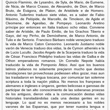
Quincio Flaminio, de Lysandro, de Syla, de Mario, de Eumene,
de Nicia, de Marco Crasso, de Alexandro, de Dion, de Marco
Bruto, de Evágora, de Platon, de Aristótele e de Homero.
Antonio Tudertino traduxo siete vidas, es a saber de Fabio
Máximo, de Pelópide, de Marcello, de Timoleon, de Agide et
Cleomene, de Agesilao, de Pompeyo. Leonardo Aretino
príncipe por entonces en Italia traduxo ocho vidas. Conviene
saber de Arístide, de Paulo Emilio, de los Grachos Tiberio e
Gayo, del rey Pirrho, de Demósthene, de Marco Antonio, de
Tulio e de Sertorio. Francisco Bárbaro noble veneçiano traduxo
la vida de Marco Caton Censorino. Leonardo Justiamo noble
varón de Venecia traduxo dos vidas, la de Cymon atheniés e la
de Lucio Lucullo. Jacobo Angelo de la Scarperia traduxo la vida
de César. Francisco Philelpho traduxo las vidas de Galba e de
Othon emperadores romanos. Un Cornelio Nepote había
traducido la vida de Pomponio Áttico. Assí que los buenos
latinos ytalianos no solamente preçiaron mucho que destas
translaçiones tan provechosas podiessen ellos gozar, mas aun
las trasladaron en lengua toscana, por comunicar tan solemne
scriptura a toda la naçión ytálica. No menos los françeses e
alemanes e ingleses e úngaros, gentes belicosas e ganosas de
participar de tan alto conoscimiento de las soberanas proezas
de los antiguos, dieron vida a la comunicación destas vidas
historiales transladándolas cada una destas gentes en su
lenguaje. Lo qual no es menos necessario a los nobles
varones de las Espannas, que por tener nuestra lengua e