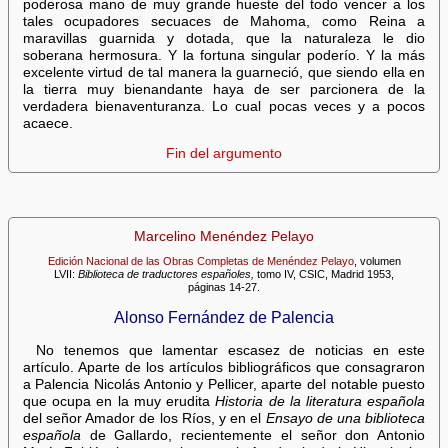
poderosa mano de muy grande hueste del todo vencer a los
tales ocupadores secuaces de Mahoma, como Reina a
maravillas guarnida y dotada, que la naturaleza le dio
soberana hermosura. Y la fortuna singular poderío. Y la más
excelente virtud de tal manera la guarneció, que siendo ella en
la tierra muy bienandante haya de ser parcionera de la
verdadera bienaventuranza. Lo cual pocas veces y a pocos
acaece.
Fin del argumento
Marcelino Menéndez Pelayo
Edición Nacional de las Obras Completas de Menéndez Pelayo
, volumen
LVII:
Biblioteca de traductores españoles,
tomo IV, CSIC, Madrid 1953,
páginas 14-27.
Alonso Fernández de Palencia
No tenemos que lamentar escasez de noticias en este
artículo. Aparte de los artículos bibliográficos que consagraron
a Palencia Nicolás Antonio y Pellicer, aparte del notable puesto
que ocupa en la muy erudita
Historia de la literatura española
del señor Amador de los Ríos, y en el
Ensayo de una biblioteca
española
de Gallardo, recientemente el señor don Antonio