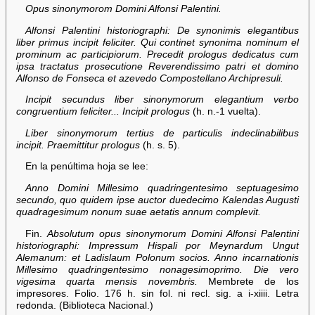
Opus sinonymorom Domini Alfonsi Palentini.
Alfonsi Palentini historiographi: De synonimis elegantibus
liber primus incipit feliciter. Qui continet synonima nominum el
prominum ac participiorum. Precedit prologus dedicatus cum
ipsa tractatus prosecutione Reverendissimo patri et domino
Alfonso de Fonseca et azevedo Compostellano Archipresuli.
Incipit secundus liber sinonymorum elegantium verbo
congruentium feliciter... Incipit prologus
(h. n.-1 vuelta).
Liber sinonymorum tertius de particulis indeclinabilibus
incipit. Praemittitur prologus
(h. s. 5).
En la penúltima hoja se lee:
Anno Domini Millesimo quadringentesimo septuagesimo
secundo, quo quidem ipse auctor duedecimo Kalendas Augusti
quadragesimum nonum suae aetatis annum complevit.
Fin.
Absolutum opus sinonymorum Domini Alfonsi Palentini
historiographi: Impressum Hispali por Meynardum Ungut
Alemanum: et Ladislaum Polonum socios. Anno incarnationis
Millesimo quadringentesimo nonagesimoprimo. Die vero
vigesima quarta mensis novembris.
Membrete de los
impresores. Folio. 176 h. sin fol. ni recl. sig. a i-xiiii. Letra
redonda. (Biblioteca Nacional.)