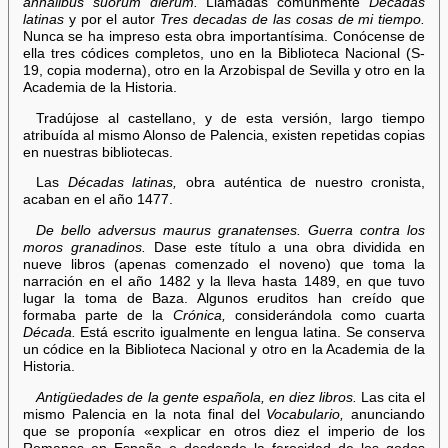
annalibus suorum dierum.
Llamadas comúnmente
Décadas
latinas
y por el autor
Tres decadas de las cosas de mi tiempo.
Nunca se ha impreso esta obra importantísima. Conócense de
ella tres códices completos, uno en la Biblioteca Nacional (S-
19, copia moderna), otro en la Arzobispal de Sevilla y otro en la
Academia de la Historia.
Tradújose al castellano, y de esta versión, largo tiempo
atribuída al mismo Alonso de Palencia, existen repetidas copias
en nuestras bibliotecas.
Las
Décadas latinas,
obra auténtica de nuestro cronista,
acaban en el año 1477.
De bello adversus maurus granatenses. Guerra contra los
moros granadinos.
Dase este título a una obra dividida en
nueve libros (apenas comenzado el noveno) que toma la
narración en el año 1482 y la lleva hasta 1489, en que tuvo
lugar la toma de Baza. Algunos eruditos han creído que
formaba parte de la
Crónica,
considerándola como cuarta
Década.
Está escrito igualmente en lengua latina. Se conserva
un códice en la Biblioteca Nacional y otro en la Academia de la
Historia.
Antigüedades de la gente española, en diez libros.
Las cita el
mismo Palencia en la nota final del
Vocabulario,
anunciando
que se proponía «explicar en otros diez el imperio de los