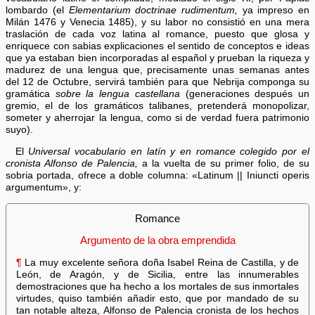
lombardo (el
Elementarium doctrinae rudimentum,
ya impreso en
Milán 1476 y Venecia 1485), y su labor no consistió en una mera
traslación de cada voz latina al romance, puesto que glosa y
enriquece con sabias explicaciones el sentido de conceptos e ideas
que ya estaban bien incorporadas al español y prueban la riqueza y
madurez de una lengua que, precisamente unas semanas antes
del 12 de Octubre, servirá también para que Nebrija componga su
gramática
sobre la lengua castellana
(generaciones después un
gremio, el de los gramáticos talibanes, pretenderá monopolizar,
someter y aherrojar la lengua, como si de verdad fuera patrimonio
suyo).
El
Universal vocabulario en latín y en romance colegido por el
cronista Alfonso de Palencia,
a la vuelta de su primer folio, de su
sobria portada, ofrece a doble columna: «Latinum || Iniuncti operis
argumentum», y:
Romance
Argumento de la obra emprendida
¶
La muy excelente señora doña Isabel Reina de Castilla, y de
León, de Aragón, y de Sicilia, entre las innumerables
demostraciones que ha hecho a los mortales de sus inmortales
virtudes, quiso también añadir esto, que por mandado de su
tan notable alteza, Alfonso de Palencia cronista de los hechos