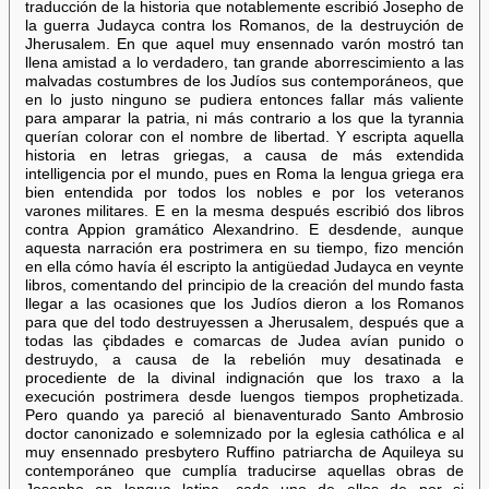
traducción de la historia que notablemente escribió Josepho de
la guerra Judayca contra los Romanos, de la destruyción de
Jherusalem. En que aquel muy ensennado varón mostró tan
llena amistad a lo verdadero, tan grande aborrescimiento a las
malvadas costumbres de los Judíos sus contemporáneos, que
en lo justo ninguno se pudiera entonces fallar más valiente
para amparar la patria, ni más contrario a los que la tyrannia
querían colorar con el nombre de libertad. Y escripta aquella
historia en letras griegas, a causa de más extendida
intelligencia por el mundo, pues en Roma la lengua griega era
bien entendida por todos los nobles e por los veteranos
varones militares. E en la mesma después escribió dos libros
contra Appion gramático Alexandrino. E desdende, aunque
aquesta narración era postrimera en su tiempo, fizo mención
en ella cómo havía él escripto la antigüedad Judayca en veynte
libros, comentando del principio de la creación del mundo fasta
llegar a las ocasiones que los Judíos dieron a los Romanos
para que del todo destruyessen a Jherusalem, después que a
todas las çibdades e comarcas de Judea avían punido o
destruydo, a causa de la rebelión muy desatinada e
procediente de la divinal indignación que los traxo a la
execución postrimera desde luengos tiempos prophetizada.
Pero quando ya pareció al bienaventurado Santo Ambrosio
doctor canonizado e solemnizado por la eglesia cathólica e al
muy ensennado presbytero Ruffino patriarcha de Aquileya su
contemporáneo que cumplía traducirse aquellas obras de