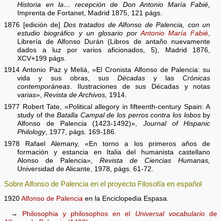
Historia en la… recepción de Don Antonio María Fabié,
Imprenta de Fortanet, Madrid 1875, 121 págs.
1876 [edición de]
Dos tratados de Alfonso de Palencia, con un
estudio biográfico y un glosario por
Antonio María Fabié
,
Librería de Alfonso Durán (Libros de antaño nuevamente
dados a luz por varios aficionados, 5), Madrid 1876,
XCV+199 págs.
1914 Antonio Paz y Meliá, «El Cronista Alfonso de Palencia: su
vida y sus obras, sus
Décadas
y las
Crónicas
contemporáneas
. Ilustraciones de sus Décadas y notas
varias»,
Revista de Archivos,
1914.
1977 Robert Tate, «Political allegory in fifteenth-century Spain: A
study of the
Batalla Campal de los perros contra los lobos
by
Alfonso de Palencia (1423-1492)»,
Journal of Hispanic
Philology
, 1977, págs. 169-186.
1978 Rafael Alemany, «En torno a los primeros años de
formación y estancia en Italia del humanista castellano
Alonso de Palencia»,
Revista de Ciencias Humanas,
Universidad de Alicante, 1978, págs. 61-72.
Sobre Alfonso de Palencia en el proyecto Filosofía en español
1920
Alfonso de Palencia
en la Enciclopedia Espasa.
→
Philosophia y philosophos en el
Universal vocabulario
de