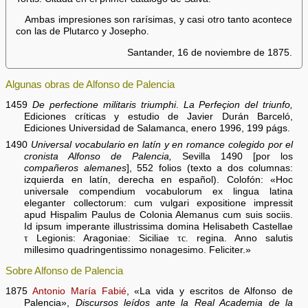
Ambas impresiones son rarísimas, y casi otro tanto acontece
con las de Plutarco y Josepho.
Santander, 16 de noviembre de 1875.
Algunas obras de Alfonso de Palencia
1459
De perfectione militaris triumphi
.
La Perfeçion del triunfo,
Ediciones críticas y estudio de Javier Durán Barceló,
Ediciones Universidad de Salamanca, enero 1996, 199 págs.
1490
Universal vocabulario en latín y en romance colegido por el
cronista Alfonso de Palencia,
Sevilla 1490 [por los
compañeros alemanes
], 552 folios (texto a dos columnas:
izquierda en latín, derecha en español). Colofón: «Hoc
universale compendium vocabulorum ex lingua latina
eleganter collectorum: cum vulgari expositione impressit
apud Hispalim Paulus de Colonia Alemanus cum suis sociis.
Id ipsum imperante illustrissima domina Helisabeth Castellae
τ
Legionis: Aragoniae: Siciliae
τc.
regina. Anno salutis
millesimo quadringentissimo nonagesimo. Feliciter.»
Sobre Alfonso de Palencia
1875
Antonio María Fabié
, «La vida y escritos de Alfonso de
Palencia»,
Discursos leídos ante la Real Academia de la