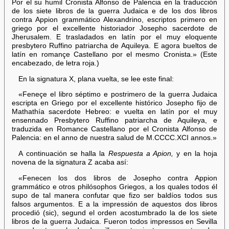
Por el su humil Cronista Alfonso de Palencia en la traducción
de los siete libros de la guerra Judaica e de los dos libros
contra Appion grammático Alexandrino, escriptos primero en
griego por el excellente historiador Josepho sacerdote de
Jherusalem. E trasladados en latín por el muy eloquente
presbytero Ruffino patriarcha de Aquileya. E agora bueltos de
latín en romançe Castellano por el mesmo Cronista.» (Este
encabezado, de letra roja.)
En la signatura X, plana vuelta, se lee este final:
«Feneçe el libro séptimo e postrimero de la guerra Judaica
escripta en Griego por el excellente histórico Josepho fijo de
Mathathía sacerdote Hebreo: e vuelta en latín por el muy
ensennado Presbytero Ruffino patriarcha de Aquileya, e
traduzida en Romance Castellano por el Cronista Alfonso de
Palencia: en el anno de nuestra salud de M.CCCC.XCI annos.»
A continuación se halla la
Respuesta a Apion,
y en la hoja
novena de la signatura Z acaba así:
«Fenecen los dos libros de Josepho contra Appion
grammático e otros philósophos Griegos, a los quales todos él
supo de tal manera confutar que fizo ser baldíos todos sus
falsos argumentos. E a la impressión de aquestos dos libros
procedió (sic), segund el orden acostumbrado la de los siete
libros de la guerra Judaica. Fueron todos impressos en Sevilla