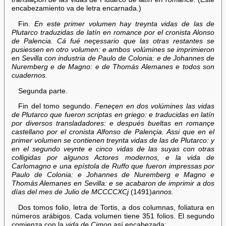
encabezamiento va de letra encarnada.)
Fin.
En este primer volumen hay treynta vidas de las de
Plutarco traduzidas de latín en romance por el cronista Alonso
de Palencia. Cá fué neçessario que las otras restantes se
pusiessen en otro volumen: e ambos volúmines se imprimieron
en Sevilla con industria de Paulo de Colonia: e de Johannes de
Nuremberg e de Magno: e de Thomás Alemanes e todos son
cuadernos.
Segunda parte.
Fin del tomo segundo.
Feneçen en dos volúmines las vidas
de Plutarco que fueron scriptas en griego: e traducidas en latín
por diversos transladadores: e después bueltas en romançe
castellano por el cronista Alfonso de Palençia. Assi que en el
primer volumen se contienen treynta vidas de las de Plutarco: y
en el segundo veynte e cinco vidas de las suyas con otras
colligidas por algunos Actores modernos, e la vida de
Carlomagno e una epístola de Ruffo que fueron impressas por
Paulo de Colonia: e Johannes de Nuremberg e Magno e
Thomás Alemanes en Sevilla: e se acabaron de imprimir a dos
días del mes de Julio de MCCCCXCj
(1491)
annos.
Dos tomos folio, letra de Tortis, a dos columnas, foliatura en
números arábigos. Cada volumen tiene 351 folios. El segundo
comienza con la
vida de Cimon
así encabezada: