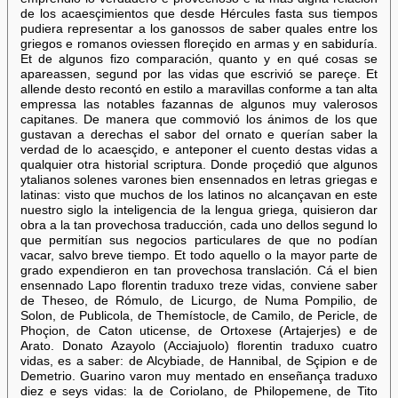
de los acaesçimientos que desde Hércules fasta sus tiempos
pudiera representar a los ganossos de saber quales entre los
griegos e romanos oviessen floreçido en armas y en sabiduría.
Et de algunos fizo comparación, quanto y en qué cosas se
apareassen, segund por las vidas que escrivió se pareçe. Et
allende desto recontó en estilo a maravillas conforme a tan alta
empressa las notables fazannas de algunos muy valerosos
capitanes. De manera que commovió los ánimos de los que
gustavan a derechas el sabor del ornato e querían saber la
verdad de lo acaesçido, e anteponer el cuento destas vidas a
qualquier otra historial scriptura. Donde proçedió que algunos
ytalianos solenes varones bien ensennados en letras griegas e
latinas: visto que muchos de los latinos no alcançavan en este
nuestro siglo la inteligencia de la lengua griega, quisieron dar
obra a la tan provechosa traducción, cada uno dellos segund lo
que permitían sus negocios particulares de que no podían
vacar, salvo breve tiempo. Et todo aquello o la mayor parte de
grado expendieron en tan provechosa translación. Cá el bien
ensennado Lapo florentin traduxo treze vidas, conviene saber
de Theseo, de Rómulo, de Licurgo, de Numa Pompilio, de
Solon, de Publicola, de Themístocle, de Camilo, de Pericle, de
Phoçion, de Caton uticense, de Ortoxese (Artajerjes) e de
Arato. Donato Azayolo (Acciajuolo) florentin traduxo cuatro
vidas, es a saber: de Alcybiade, de Hannibal, de Sçipion e de
Demetrio. Guarino varon muy mentado en enseñança traduxo
diez e seys vidas: la de Coriolano, de Philopemene, de Tito