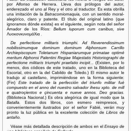
por Alfonso de Herrera. Lleva dos prólogos del autor,
enderezado el uno al Rey y el otro al traductor. Es esta obrilla
una imitación de la
Batracomiomaquia,
con un sentido moral-
alegórico, claro y patente. El título del original latino (que
ignoramos dónde exista) es el siguiente, según nota del señor
Amador de los Ríos:
Bellum luporum cum canibus, sive
ΛυοκονκυνομάΧια .
De perfectione militaris triumphi. Ad Reverendissimum
nobilissimumque dominum dominum Alphonsum Carrillo
Archiepiscopum Toletanum Hispaniarumque primatae optimé
meritum Alphonsi Palentini Regiae Majestatis Historiographi de
perfectione militaris triumphi praefatio incipit...
(Existen, por lo
menos, dos códices de este tratado, uno en la Biblioteca del
Escorial, otro en la del Cabildo de Toledo.) El mismo autor le
tradujo al castellano, imprimiéndose en la forma siguiente:
(Fin)
Este tratado de la perfección del triunfo militar fué
compuesto en el anno del nuestro salvador ihesu xpto. de mill
e quatroçientos e çincuenta e nueve annos. Deo gracias.
(Biblioteca Nacional.) Es obra alegórica de igual modo que la
Batalla.
Estos dos libros, con esmero reimpresos, y
convenientemente ilustrados por el señor Fabié, verán muy
pronto la luz pública en la excelente colección de
Libros de
antaño.
Véase más detallada descripción de ambos en el
Ensayo de