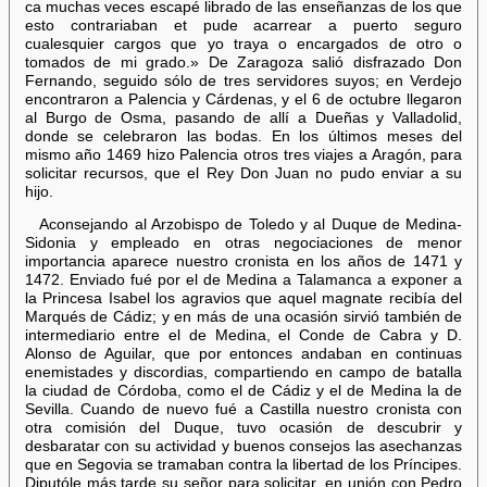
ca muchas veces escapé librado de las enseñanzas de los que
esto contrariaban et pude acarrear a puerto seguro
cualesquier cargos que yo traya o encargados de otro o
tomados de mi grado.» De Zaragoza salió disfrazado Don
Fernando, seguido sólo de tres servidores suyos; en Verdejo
encontraron a Palencia y Cárdenas, y el 6 de octubre llegaron
al Burgo de Osma, pasando de allí a Dueñas y Valladolid,
donde se celebraron las bodas. En los últimos meses del
mismo año 1469 hizo Palencia otros tres viajes a Aragón, para
solicitar recursos, que el Rey Don Juan no pudo enviar a su
hijo.
Aconsejando al Arzobispo de Toledo y al Duque de Medina-
Sidonia y empleado en otras negociaciones de menor
importancia aparece nuestro cronista en los años de 1471 y
1472. Enviado fué por el de Medina a Talamanca a exponer a
la Princesa Isabel los agravios que aquel magnate recibía del
Marqués de Cádiz; y en más de una ocasión sirvió también de
intermediario entre el de Medina, el Conde de Cabra y D.
Alonso de Aguilar, que por entonces andaban en continuas
enemistades y discordias, compartiendo en campo de batalla
la ciudad de Córdoba, como el de Cádiz y el de Medina la de
Sevilla. Cuando de nuevo fué a Castilla nuestro cronista con
otra comisión del Duque, tuvo ocasión de descubrir y
desbaratar con su actividad y buenos consejos las asechanzas
que en Segovia se tramaban contra la libertad de los Príncipes.
Diputóle más tarde su señor para solicitar, en unión con Pedro