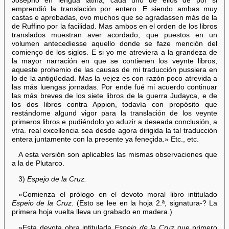
Josepho en lengua latina, cada uno de ellos de por si
emprendió la translación por entero. E siendo ambas muy
castas e aprobadas, ovo muchos que se agradassen más de la
de Ruffino por la facilidad. Mas ambos en el orden de los libros
translados muestran aver acordado, que puestos en un
volumen antecediesse aquello donde se faze mención del
comienço de los siglos. E si yo me atreviera a la grandeza de
la mayor narración en que se contienen los veynte libros,
aqueste prohemio de las causas de mi traducción pussiera en
lo de la antigüedad. Mas la vejez es con razón poco atrevida a
las más luengas jornadas. Por ende fué mi acuerdo continuar
las más breves de los siete libros de la guerra Judayca, e de
los dos libros contra Appion, todavía con propósito que
restándome algund vigor para la translación de los veynte
primeros libros e pudiéndolo yo aduzir a deseada conclusión, a
vtra. real excellencia sea desde agora dirigida la tal traducción
entera juntamente con la presente ya feneçida.» Etc., etc.
A esta versión son aplicables las mismas observaciones que
a la de Plutarco.
3)
Espejo de la Cruz.
«Comienza el prólogo en el devoto moral libro intitulado
Espeio de la Cruz.
(Esto se lee en la hoja 2.ª, signatura-? La
primera hoja vuelta lleva un grabado en madera.)
»Esta devota obra intitulada
Espeio de la Cruz
que primero