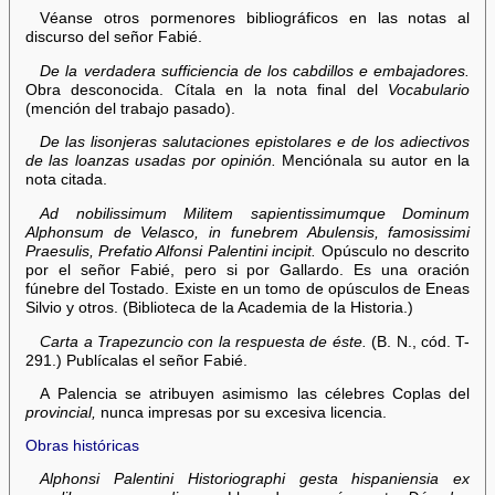
Véanse otros pormenores bibliográficos en las notas al
discurso del señor Fabié.
De la verdadera sufficiencia de los cabdillos e embajadores.
Obra desconocida. Cítala en la nota final del
Vocabulario
(mención del trabajo pasado).
De las lisonjeras salutaciones epistolares e de los adiectivos
de las loanzas usadas por opinión.
Menciónala su autor en la
nota citada.
Ad nobilissimum Militem sapientissimumque Dominum
Alphonsum de Velasco, in funebrem Abulensis, famosissimi
Praesulis, Prefatio Alfonsi Palentini incipit.
Opúsculo no descrito
por el señor Fabié, pero si por Gallardo. Es una oración
fúnebre del Tostado. Existe en un tomo de opúsculos de Eneas
Silvio y otros. (Biblioteca de la Academia de la Historia.)
Carta a Trapezuncio con la respuesta de éste.
(B. N., cód. T-
291.) Publícalas el señor Fabié.
A Palencia se atribuyen asimismo las célebres Coplas del
provincial,
nunca impresas por su excesiva licencia.
Obras históricas
Alphonsi Palentini Historiographi gesta hispaniensia ex