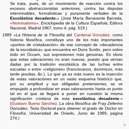
Se trata, pues, de un movimiento de reacción contra los
excesos abstraccionistas anteriores, contra las disputas
interminables, formalísticas y puramente verbales de la
Escolástica decadente.
» (José María Benavente Barreda,
«Nominalismo»,
Enciclopedia de la Cultura Española,
Editora
Nacional, Madrid 1967, tomo 4, pág. 519.)
1989 «La
Historia de la Filosofía
del
Cardenal González,
como
historia filosófica, constituye uno de los más importantes
«puntos de cristalización» de ese concepto de «decadencia
de la escolástica» que encuentra en Duns Scotto, pero sobre
todo en Occam, sus expresiones más genuinas. Es obvio
que estas valoraciones no eran nuevas, puesto que venían
dadas por la tradición escolástica de las luchas entre
escuelas o entre «religiones» (franciscanos, dominicos, más
tarde jesuitas, &c.). Lo que ya es más nuevo es la inserción
de estas valoraciones en un vasto esquema histórico que,
por su amplitud y sus obligadas pretensiones, se ve
empujado a profundizar en esas valoraciones hasta un punto
tal en el que se llegará a poner en cuestión la misma
significación
cristiana
de esta
escolástica decadente
.»
(
Gustavo Bueno Sánchez,
La obra filosófica de Fray Zeferino
González,
Tesis Doctoral para obtener el grado de Doctor en
Filosofía, Universidad de Oviedo, Junio de 1989, página
274.)
R