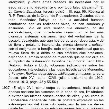
inteligibles,
y otros entes creados sin necesidad por el
2
escolasticismo decadente
o por todo falso idealismo
(2.
La Ciencia Española,
tercera edición, III, pág. 95. Réplica al
R. P. Fonseca, de la Orden de Predicadores). Gustaba, sobre
todo, Menéndez Pelayo de que la actividad humana
combatiese con las realidades vivas, no con sombras y
ensueños. Sólo en este sentido fue enemigo, no del
escolasticismo, que consideraba como uno de los más
gloriosos sistemas cristianos, sino del verbalismo de la
escuela decadente, que aun hoy perdura por desgracia, y de
su fiera y petulante intolerancia, pronta siempre a señalar
con el estigma de la herejía, todo esfuerzo intelectual que se
mueva fuera de la órbita de sus estériles elucubraciones,
olvidando el amplio sentido de tolerancia que se encierra en
el impulso de restauración filosófica del inmortal León XIII.»
(Antonio Rubió y Lluch, «Algunas indicaciones sobre los
educadores intelectuales y las ideas filosóficas de Menéndez
y Pelayo»,
Revista de archivos, bibliotecas y museos,
tercera
época, año XVI, tomo XXVII, julio a diciembre de 1912,
Madrid 1913, págs. 48 y 55-56.)
1927 «El siglo XVII, como etapa de decadencia, nada crea ni
apenas sostiene los sistemas de la edad de oro, limitándose
a extraer las últimas consecuencias de ellos, y así como la
Escolástica decadente
halla su postrera expresión en las
extravagancias del
Ente dilucidado,
así la mística decae
desde las cumbres de los místicos áureos hasta la peligrosa