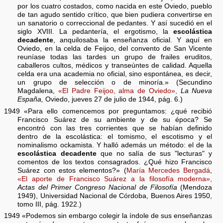
por los cuatro costados, como nacida en este Oviedo, pueblo
de tan agudo sentido crítico, que bien pudiera convertirse en
un sanatorio o correccional de pedantes. Y así sucedió en el
siglo XVIII. La pedantería, el ergotismo, la
escolástica
decadente
, anquilosaba la enseñanza oficial. Y aquí en
Oviedo, en la celda de Feijoo, del convento de San Vicente
reuníase todas las tardes un grupo de frailes eruditos,
caballeros cultos, médicos y transeúntes de calidad. Aquella
celda era una academia no oficial, sino espontánea, es decir,
un grupo de selección o de minoría.» (Secundino
Magdalena,
«El Padre Feijoo, alma de Oviedo»,
La Nueva
España,
Oviedo, jueves 27 de julio de 1944, pág. 6.)
1949 «Para ello comencemos por preguntamos: ¿qué recibió
Francisco Suárez de su ambiente y de su época? Se
encontró con las tres corrientes que se habían definido
dentro de la escolástica: el tomismo, el escotismo y el
nominalismo ockamista. Y halló además un método: el de la
escolástica decadente
que no salía de sus "lecturas" y
comentos de los textos consagrados. ¿Qué hizo Francisco
Suárez con estos elementos?» (
María Mercedes Bergadá
,
«El aporte de Francisco Suárez a la filosofía moderna»,
Actas del Primer Congreso Nacional de Filosofía
(Mendoza
1949), Universidad Nacional de Córdoba, Buenos Aires 1950,
tomo III, pág. 1922.)
1949 «Podemos sin embargo colegir la índole de sus enseñanzas