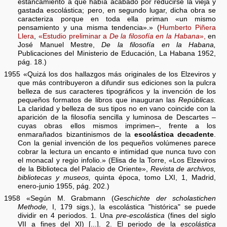
estancamiento a que había acabado por reducirse la vieja y
gastada escolástica; pero, en segundo lugar, dicha obra se
caracteriza porque en toda ella priman «un mismo
pensamiento y una misma tendencia».» (
Humberto Piñera
Llera
,
«Estudio preliminar a
De la filosofía en la Habana
»,
en
José Manuel Mestre,
De la filosofía en la Habana,
Publicaciones del Ministerio de Educación, La Habana 1952,
pág. 18.)
1955 «Quizá los dos hallazgos más originales de los Elzeviros y
que más contribuyeron a difundir sus ediciones son la pulcra
belleza de sus caracteres tipográficos y la invención de los
pequeños formatos de libros que inauguran las
Repúblicas.
La claridad y belleza de sus tipos no en vano coincide con la
aparición de la filosofía sencilla y luminosa de Descartes –
cuyas obras ellos mismos imprimen–, frente a los
enmarañados bizantinismos de la
escolástica decadente
.
Con la genial invención de los pequeños volúmenes parece
cobrar la lectura un encanto e intimidad que nunca tuvo con
el monacal y regio infolio.» (Elisa de la Torre, «Los Elzeviros
de la Biblioteca del Palacio de Oriente»,
Revista de archivos,
bibliotecas y museos,
quinta época, tomo LXI, 1, Madrid,
enero-junio 1955, pág. 202.)
1958 «Según M. Grabmann (
Geschichte der scholastichen
Methode,
I, 179 sigs.), la escolástica "histórica" se puede
dividir en 4 periodos. 1. Una
pre-escolástica
(fines del siglo
VII a fines del XI) [...]. 2. El periodo de la
escolástica