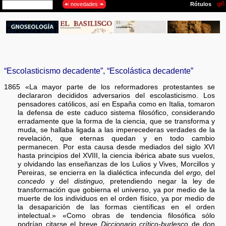
“Escolasticismo decadente”, “Escolástica decadente”
1865 «La mayor parte de los reformadores protestantes se
declararon decididos adversarios del escolasticismo. Los
pensadores católicos, así en España como en Italia, tomaron
la defensa de este caduco sistema filosófico, considerando
erradamente que la forma de la ciencia, que se transforma y
muda, se hallaba ligada a las imperecederas verdades de la
revelación, que eternas quedan y en todo cambio
permanecen. Por esta causa desde mediados del siglo XVI
hasta principios del XVIII, la ciencia ibérica abate sus vuelos,
y olvidando las enseñanzas de los Lulios y Vives, Morcillos y
Pereiras, se encierra en la dialéctica infecunda del
ergo,
del
concedo
y del
distinguo,
pretendiendo negar la ley de
transformación que gobierna el universo, ya por medio de la
muerte de los individuos en el orden físico, ya por medio de
la desaparición de las formas científicas en el orden
intelectual.» «Como obras de tendencia filosófica sólo
podrían citarse el breve
Diccionario crítico-burlesco
de don