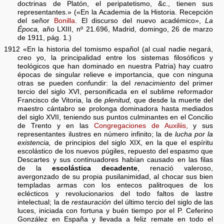
doctrinas de Platón, el peripatetismo, &c., tienen sus
representantes.» («En la Academia de la Historia. Recepción
del señor
Bonilla
. El discurso del nuevo académico»,
La
Época,
año LXIII, nº 21.696, Madrid, domingo, 26 de marzo
de 1911, pág. 1.)
1912 «En la historia del tomismo español (al cual nadie negará,
creo yo, la principalidad entre los sistemas filosóficos y
teológicos que han dominado en nuestra Patria) hay cuatro
épocas de singular relieve e importancia, que con ninguna
otras se pueden confundir: la del
renacimiento
del primer
tercio del siglo XVI, personificada en el sublime reformador
Francisco de Vitoria, la de
plenitud,
que desde la muerte del
maestro cántabro se prolonga dominadora hasta mediados
del siglo XVII, teniendo sus puntos culminantes en el Concilio
de Trento y en las
Congregaciones de Auxiliis,
y sus
representantes ilustres en número infinito; la de
lucha por la
existencia,
de principios del siglo XIX, en la que el espíritu
escolástico de los nuevos púgiles, repuesto del espasmo que
Descartes y sus continuadores habían causado en las filas
de la
escolástica decadente
, renació valeroso,
avergonzado de su propia pusilanimidad, al chocar sus bien
templadas armas con los entecos palitroques de los
eclécticos y revolucionarios del todo faltos de lastre
intelectual; la de
restauración
del último tercio del siglo de las
luces, iniciada con fortuna y buén tiempo por el P. Ceferino
González en España y llevada a feliz remate en todo el