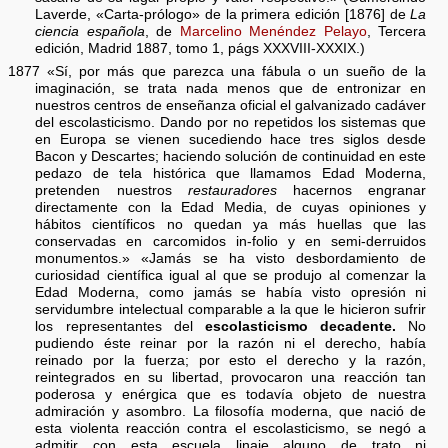
Laverde, «Carta-prólogo» de la primera edición [1876] de
La
ciencia española
, de
Marcelino Menéndez Pelayo
, Tercera
edición, Madrid 1887, tomo 1, págs XXXVIII-XXXIX.)
1877 «Sí, por más que parezca una fábula o un sueño de la
imaginación, se trata nada menos que de entronizar en
nuestros centros de enseñanza oficial el galvanizado cadáver
del escolasticismo. Dando por no repetidos los sistemas que
en Europa se vienen sucediendo hace tres siglos desde
Bacon y Descartes; haciendo solución de continuidad en este
pedazo de tela histórica que llamamos Edad Moderna,
pretenden nuestros
restauradores
hacernos engranar
directamente con la Edad Media, de cuyas opiniones y
hábitos científicos no quedan ya más huellas que las
conservadas en carcomidos in-folio y en semi-derruidos
monumentos.» «Jamás se ha visto desbordamiento de
curiosidad científica igual al que se produjo al comenzar la
Edad Moderna, como jamás se había visto opresión ni
servidumbre intelectual comparable a la que le hicieron sufrir
los representantes del
escolasticismo decadente.
No
pudiendo éste reinar por la razón ni el derecho, había
reinado por la fuerza; por esto el derecho y la razón,
reintegrados en su libertad, provocaron una reacción tan
poderosa y enérgica que es todavía objeto de nuestra
admiración y asombro. La filosofía moderna, que nació de
esta violenta reacción contra el escolasticismo, se negó a
admitir con esta escuela linaje alguno de trato ni