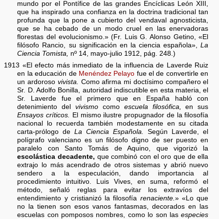
mundo por el Pontífice de las grandes Encíclicas León XIII,
que ha inspirado una confianza en la doctrina tradicional tan
profunda que la pone a cubierto del vendaval agnosticista,
que se ha cebado de un modo cruel en las enervadoras
florestas del evolucionismo.» (Fr. Luis G. Alonso Getino, «El
filósofo Rancio, su significación en la ciencia española»,
La
Ciencia Tomista,
nº 14, mayo-julio 1912, pág. 248.)
1913 «El efecto más inmediato de la influencia de Laverde Ruiz
en la educación de
Menéndez Pelayo
fue el de convertirle en
un ardoroso
vivista.
Como afirma mi doctísimo compañero el
Sr. D. Adolfo Bonilla, autoridad indiscutible en esta materia, el
Sr. Laverde fue el primero que en España habló con
detenimiento del
vivismo
como
escuela filosófica,
en sus
Ensayos críticos.
El mismo ilustre propugnador de la filosofía
nacional lo recuerda también modestamente en su citada
carta-prólogo de
La Ciencia Española.
Según Laverde, el
polígrafo valenciano es un filósofo digno de ser puesto en
paralelo con Santo Tomás de Aquino, que vigorizó la
escolástica decadente,
que combinó con el oro que de ella
extrajo lo más acendrado de otros sistemas y abrió nuevo
sendero a la especulación, dando importancia al
procedimiento intuitivo. Luis Vives, en suma, reformó el
método, señaló reglas para evitar los extravíos del
entendimiento y cristianizó la filosofía
renaciente.
» «Lo que
no la tienen son esos vanos fantasmas, decorados en las
escuelas con pomposos nombres, como lo son las
especies