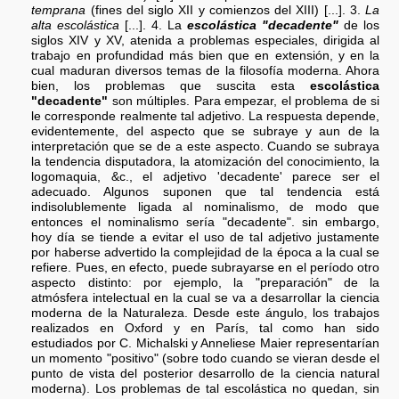
temprana
(fines del siglo XII y comienzos del XIII) [...]. 3.
La
alta escolástica
[...]. 4. La
escolástica "decadente"
de los
siglos XIV y XV, atenida a problemas especiales, dirigida al
trabajo en profundidad más bien que en extensión, y en la
cual maduran diversos temas de la filosofía moderna. Ahora
bien, los problemas que suscita esta
escolástica
"decadente"
son múltiples. Para empezar, el problema de si
le corresponde realmente tal adjetivo. La respuesta depende,
evidentemente, del aspecto que se subraye y aun de la
interpretación que se de a este aspecto. Cuando se subraya
la tendencia disputadora, la atomización del conocimiento, la
logomaquia, &c., el adjetivo 'decadente' parece ser el
adecuado. Algunos suponen que tal tendencia está
indisolublemente ligada al nominalismo, de modo que
entonces el nominalismo sería "decadente". sin embargo,
hoy día se tiende a evitar el uso de tal adjetivo justamente
por haberse advertido la complejidad de la época a la cual se
refiere. Pues, en efecto, puede subrayarse en el período otro
aspecto distinto: por ejemplo, la "preparación" de la
atmósfera intelectual en la cual se va a desarrollar la ciencia
moderna de la Naturaleza. Desde este ángulo, los trabajos
realizados en Oxford y en París, tal como han sido
estudiados por C. Michalski y Anneliese Maier representarían
un momento "positivo" (sobre todo cuando se vieran desde el
punto de vista del posterior desarrollo de la ciencia natural
moderna). Los problemas de tal escolástica no quedan, sin