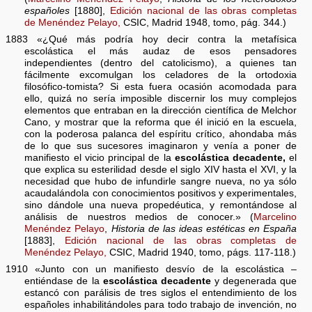
españoles
[1880],
Edición nacional de las obras completas
de Menéndez Pelayo,
CSIC, Madrid 1948, tomo, pág. 344.)
1883 «¿Qué más podría hoy decir contra la metafísica
escolástica el más audaz de esos pensadores
independientes (dentro del catolicismo), a quienes tan
fácilmente excomulgan los celadores de la ortodoxia
filosófico-tomista? Si esta fuera ocasión acomodada para
ello, quizá no sería imposible discernir los muy complejos
elementos que entraban en la dirección científica de Melchor
Cano, y mostrar que la reforma que él inició en la escuela,
con la poderosa palanca del espíritu crítico, ahondaba más
de lo que sus sucesores imaginaron y venía a poner de
manifiesto el vicio principal de la
escolástica decadente,
el
que explica su esterilidad desde el siglo XIV hasta el XVI, y la
necesidad que hubo de infundirle sangre nueva, no ya sólo
acaudalándola con conocimientos positivos y experimentales,
sino dándole una nueva propedéutica, y remontándose al
análisis de nuestros medios de conocer.» (
Marcelino
Menéndez Pelayo
,
Historia de las ideas estéticas en España
[1883],
Edición nacional de las obras completas de
Menéndez Pelayo,
CSIC, Madrid 1940, tomo, págs. 117-118.)
1910 «Junto con un manifiesto desvío de la escolástica –
entiéndase de la
escolástica decadente
y degenerada que
estancó con parálisis de tres siglos el entendimiento de los
españoles inhabilitándoles para todo trabajo de invención, no