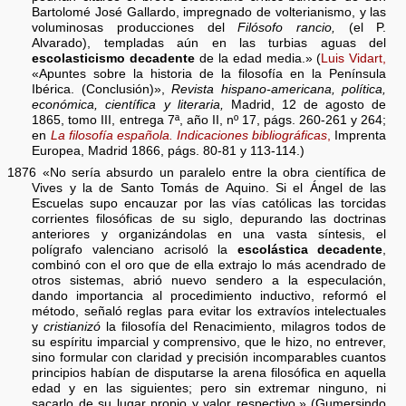
Bartolomé José Gallardo, impregnado de volterianismo, y las
voluminosas producciones del
Filósofo rancio,
(el P.
Alvarado), templadas aún en las turbias aguas del
escolasticismo decadente
de la edad media.» (
Luis Vidart,
«Apuntes sobre la historia de la filosofía en la Península
Ibérica. (Conclusión)»,
Revista hispano-americana, política,
económica, científica y literaria,
Madrid, 12 de agosto de
1865, tomo III, entrega 7ª, año II, nº 17, págs. 260-261 y 264;
en
La filosofía española. Indicaciones bibliográficas
,
Imprenta
Europea, Madrid 1866, págs. 80-81 y 113-114.)
1876 «No sería absurdo un paralelo entre la obra científica de
Vives y la de Santo Tomás de Aquino. Si el Ángel de las
Escuelas supo encauzar por las vías católicas las torcidas
corrientes filosóficas de su siglo, depurando las doctrinas
anteriores y organizándolas en una vasta síntesis, el
polígrafo valenciano acrisoló la
escolástica decadente
,
combinó con el oro que de ella extrajo lo más acendrado de
otros sistemas, abrió nuevo sendero a la especulación,
dando importancia al procedimiento inductivo, reformó el
método, señaló reglas para evitar los extravíos intelectuales
y
cristianizó
la filosofía del Renacimiento, milagros todos de
su espíritu imparcial y comprensivo, que le hizo, no entrever,
sino formular con claridad y precisión incomparables cuantos
principios habían de disputarse la arena filosófica en aquella
edad y en las siguientes; pero sin extremar ninguno, ni
sacarlo de su lugar propio y valor respectivo.» (Gumersindo