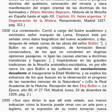
doctrina del quietismo, renovación del nirvana y clara
manifestación del origen oriental de las doctrinas de los
iluminados.» (
Mario Méndez Bejarano
,
Historia de la filosofía
en España hasta el siglo XX,
Capítulo XV, Aetas argentea. V.
Degeneración de la Mística,
Renacimiento, Madrid 1927,
pág. 321.)
1928 «La contestación. Corrió a cargo del ilustre académico y
exministro señor marqués de Lema. Empezó éste por
señalar unos datos biográficos del nuevo académico, y dijo,
después de relatar varias de las obras del señor
Bullón
: "[...]
Bullón es un espíritu cristiano, de formación liberal-
conservadora, de los que no convierten en dogmas
opiniones pasajeras, ni ligan las causas eternas a doctrinas
transitorias y fugaces. [...] Inspirándose en las grandes
tradiciones de la filosofía aristotélico-escolástica, no por ello
cierra los ojos Bullón a las sutilezas del
escolasticismo
decadente
al inaugurarse la Edad Moderna, y se explica los
esfuerzos de los que buscan en la observación el progreso
de las nacientes ciencias de la Naturaleza".» («En la Real
Academia de la Historia. Recepción de don
Eloy Bullón
.»,
La
Época,
año 80, nº 27.764, Madrid, lunes, 24 de diciembre de
1928, pág. 2.)
1935 «Sus ojos dirían lo que allí está velado, sus manos
indicarían cómo la licencia puede rimar con un arte puro y
legítimo, en la expresión de su rostro tomarían nueva