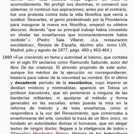
acomodamiento. No prohijó sus doctrinas, ni conservó sus
sistemas, ni continuó sus aspiraciones; antes por el contrario,
fue una protesta contra toda la vida filosófica que venía a
sustituir. Descartes, el genio predestinado por la Providencia
para inaugurar la nueva era filosófica, empezó su célebre
discurso, diciendo "que su principal trabajo había consistido
en olvidar las enseñanzas que inconscientemente había
recibido".» (Pedro Sala Villaret, «La restauración
escolástica»,
Revista de España,
décimo año, tomo LVII,
Madrid, julio y agosto de 1877, págs. 460 y 463-464.)
1880 «Fue creciendo en fama y autoridad el lulismo, que contaba
en el siglo XV sectarios como Raimundo Sabunde, autor del
libro
De las criaturas.
El atrevido propósito de este autor,
aunque los méritos de la ejecución no correspondieran,
bastaría para salvar de la oscuridad su nombre. En el último
y
decadente
período de la
escolástica
, cuyo imperio se
dividían místicos y nominalistas, apareció en Tolosa un
profesor barcelonés, que sin pertenecer a ninguna de las
banderías militantes, ni ajustarse al método y forma
generales en las escuelas, antes puesta la mira en la
reforma de método y de toda enseñanza, como si
respondiera a la voz del Renacimiento, que comenzaba a
enseñorearse del arte, concibió la traza de un libro único, no
fundado en autoridades divinas ni humanas, que sin alegar
textos de ningún doctor, llegase a la inteligencia de todos.»
(
Marcelino Menéndez Pelayo
,
Historia de los heterodoxos