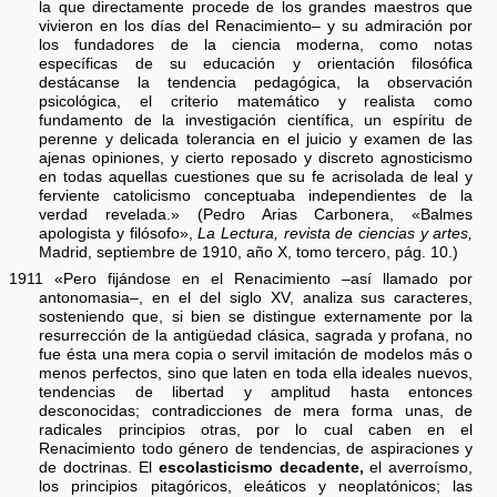
la que directamente procede de los grandes maestros que
vivieron en los días del Renacimiento– y su admiración por
los fundadores de la ciencia moderna, como notas
específicas de su educación y orientación filosófica
destácanse la tendencia pedagógica, la observación
psicológica, el criterio matemático y realista como
fundamento de la investigación científica, un espíritu de
perenne y delicada tolerancia en el juicio y examen de las
ajenas opiniones, y cierto reposado y discreto agnosticismo
en todas aquellas cuestiones que su fe acrisolada de leal y
ferviente catolicismo conceptuaba independientes de la
verdad revelada.» (Pedro Arias Carbonera, «Balmes
apologista y filósofo»,
La Lectura, revista de ciencias y artes,
Madrid, septiembre de 1910, año X, tomo tercero, pág. 10.)
1911 «Pero fijándose en el Renacimiento –así llamado por
antonomasia–, en el del siglo XV, analiza sus caracteres,
sosteniendo que, si bien se distingue externamente por la
resurrección de la antigüedad clásica, sagrada y profana, no
fue ésta una mera copia o servil imitación de modelos más o
menos perfectos, sino que laten en toda ella ideales nuevos,
tendencias de libertad y amplitud hasta entonces
desconocidas; contradicciones de mera forma unas, de
radicales principios otras, por lo cual caben en el
Renacimiento todo género de tendencias, de aspiraciones y
de doctrinas. El
escolasticismo decadente,
el averroísmo,
los principios pitagóricos, eleáticos y neoplatónicos; las