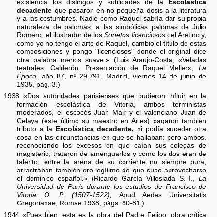
existencia los distingos y sutilidades de la
Escolástica
decadente
que pasaron en no pequeña dosis a la literatura
y a las costumbres. Nadie como Raquel sabría dar su propia
naturaleza de palomas, a las simbólicas palomas de Julio
Romero, el ilustrador de los
Sonetos licenciosos
del Aretino y,
como yo no tengo el arte de Raquel, cambio el título de estas
composiciones y pongo "licenciosos" donde el original dice
otra palabra menos suave.» (Luis Araujo-Costa, «Veladas
teatrales. Calderón. Presentación de Raquel Meller»,
La
Época,
año 87, nº 29.791, Madrid, viernes 14 de junio de
1935, pág. 3.)
1938 «Dos autoridades parisienses que pudieron influir en la
formación escolástica de Vitoria, ambos terministas
moderados, el escocés Juan Mair y el valenciano Juan de
Celaya (este último su maestro en Artes) pagaron también
tributo a la
Escolástica decadente,
ni podía suceder otra
cosa en las circunstancias en que se hallaban; pero ambos,
reconociendo los excesos en que caían sus colegas de
magisterio, trataron de amenguarlos y como los dos eran de
talento, entre la arena de su corriente no siempre pura,
arrastraban también oro legítimo de que supo aprovecharse
el dominico español.» (Ricardo García Villoslada S. I.,
La
Universidad de París durante los estudios de Francisco de
Vitoria O. P. (1507-1522),
Apud Aedes Universitatis
Gregorianae, Romae 1938, págs. 80-81.)
1944 «Pues bien, esta es la obra del Padre Feijoo, obra crítica