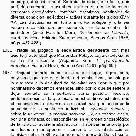
embargo, detenidos aquí. Se trata de saber, en efecto, qué
período abarcaría. Lo usual es situar en su ámbito todas las
corrientes escolásticas –tomistas, escotistas, nominales de
diversa condición, eclécticos– activas durante los siglos XIV y
XV. Las discusiones en torno a la
via antiqua
y a la
via
moderna
constituirían, por supuesto, un tema central del
período.» (José Ferrater Mora,
Diccionario de Filosofía,
cuarta edición, Editorial Sudamericana, Buenos Aires 1958,
págs. 427-428.)
1961 «Nadie ha juzgado la
escolástica decadente
con más
acierto y autoridad que Menéndez Pelayo, cuya ortodoxia no
se ha de discutir.» (Alejandro Korn,
El pensamiento
argentino,
Editorial Nova, Buenos Aires 1961, pág. 69.)
1967 «Dejando aparte, pues no es éste el lugar, el problema,
muy serio, que late en el fondo del nominalismo, no sólo por
lo que toca a la dificultad de delimitar con rigor lo que por
nominalismo debamos entender, sino por lo que se refiere a
dejar sentada su importancia como postura filosófica,
podemos decir, en lo que toca a nuestros fines actuales, que
el nominalismo ockhamista se caracteriza por sostener la
primacía de la sustancia individual –
sustancia primera
–,
sobre la universal –
sustancia segunda
–, y, en consecuencia,
por una primacía correspondiente en el orden gnoseológico
de la
intuición
sobre la
abstracción.
Históricamente brota por
un deseo de anteponer lo concreto a las abstracciones
tomistas del siglo XIII y a las «formalidades» de Duns Escoto.