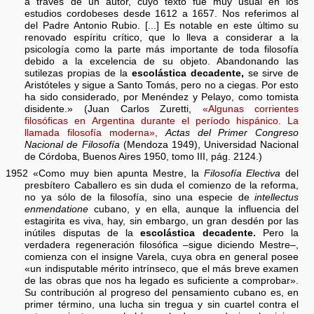
a través de un autor, cuyo texto fué muy usual en los
estudios cordobeses desde 1612 a 1657. Nos referimos al
del Padre Antonio Rubio. [...] Es notable en este último su
renovado espíritu crítico, que lo lleva a considerar a la
psicología como la parte más importante de toda filosofía
debido a la excelencia de su objeto. Abandonando las
sutilezas propias de la
escolástica decadente,
se sirve de
Aristóteles y sigue a Santo Tomás, pero no a ciegas. Por esto
ha sido considerado, por Menéndez y Pelayo, como tomista
disidente.» (Juan Carlos Zuretti,
«Algunas corrientes
filosóficas en Argentina durante el período hispánico. La
llamada filosofía moderna»,
Actas del Primer Congreso
Nacional de Filosofía
(Mendoza 1949), Universidad Nacional
de Córdoba, Buenos Aires 1950, tomo III, pág. 2124.)
1952 «Como muy bien apunta Mestre, la
Filosofía Electiva
del
presbítero Caballero es sin duda el comienzo de la reforma,
no ya sólo de la filosofía, sino una especie de
intellectus
enmendatione
cubano, y en ella, aunque la influencia del
estagirita es viva, hay, sin embargo, un gran desdén por las
inútiles disputas de la
escolástica decadente.
Pero la
verdadera regeneración filosófica –sigue diciendo Mestre–,
comienza con el insigne Varela, cuya obra en general posee
«un indisputable mérito intrínseco, que el más breve examen
de las obras que nos ha legado es suficiente a comprobar».
Su contribución al progreso del pensamiento cubano es, en
primer término, una lucha sin tregua y sin cuartel contra el