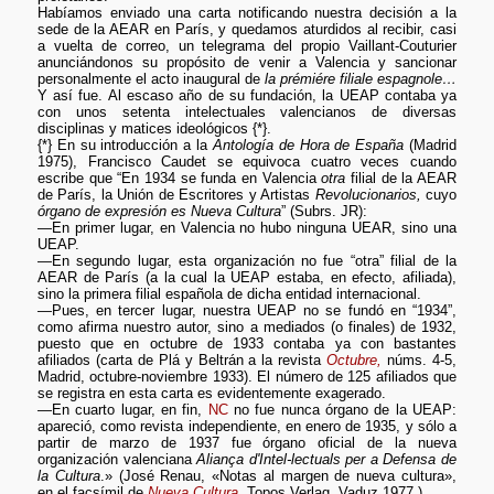
Habíamos enviado una carta notificando nuestra decisión a la
sede de la AEAR en París, y quedamos aturdidos al recibir, casi
a vuelta de correo, un telegrama del propio Vaillant-Couturier
anunciándonos su propósito de venir a Valencia y sancionar
personalmente el acto inaugural de
la prémiére filiale espagnole…
Y así fue. Al escaso año de su fundación, la UEAP contaba ya
con unos setenta intelectuales valencianos de diversas
disciplinas y matices ideológicos {*}.
{*} En su introducción a la
Antología de Hora de España
(Madrid
1975), Francisco Caudet se equivoca cuatro veces cuando
escribe que “En 1934 se funda en Valencia
otra
filial de la AEAR
de París, la Unión de Escritores y Artistas
Revolucionarios,
cuyo
órgano de expresión es Nueva Cultura
” (Subrs. JR):
—En primer lugar, en Valencia no hubo ninguna UEAR, sino una
UEAP.
—En segundo lugar, esta organización no fue “otra” filial de la
AEAR de París (a la cual la UEAP estaba, en efecto, afiliada),
sino la primera filial española de dicha entidad internacional.
—Pues, en tercer lugar, nuestra UEAP no se fundó en “1934”,
como afirma nuestro autor, sino a mediados (o finales) de 1932,
puesto que en octubre de 1933 contaba ya con bastantes
afiliados (carta de Plá y Beltrán a la revista
Octubre,
núms. 4-5,
Madrid, octubre-noviembre 1933). El número de 125 afiliados que
se registra en esta carta es evidentemente exagerado.
—En cuarto lugar, en fin,
NC
no fue nunca órgano de la UEAP:
apareció, como revista independiente, en enero de 1935, y sólo a
partir de marzo de 1937 fue órgano oficial de la nueva
organización valenciana
Aliança d'Intel-lectuals per a Defensa de
la Cultura
.» (José Renau, «Notas al margen de nueva cultura»,
en el facsímil de
Nueva Cultura,
Topos Verlag, Vaduz 1977.)