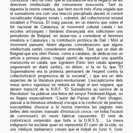
comunista. Hem dit més: que el surrealisme era la negació de les
directives intellectuals del comunisme moscovita. Tant és
aquesta la nostra creença, que hem escrit més d'una vegáda que
el surrealisme era com una reacció precipitada davant el corrent
socialitzador d'alguns estats i, sobretot, del collectivisme estatal
establert a Prússia. El maig passat, en un interviu que sobre el
fet nacional de Catalunya, el moviment cultural català i les
escoles artístiques i literàries d'avançada ens sollicitaren uns
periodistes de Belgrad, en aturar-nos a considerar el fenomen
irrealista a Catalunya i la contribució pictòrica de Dalí i Miró al
moviment parisenc férem algunes consideracions que alguns
intellectuals serbis consideraren atrevides. Tant, que un diari de
Belgrad que ens oferí l'honor, como a catalans, de dedicar-nos un
article a primera plana, cregué oportú de reproduir una quartilla
manuscrita en català, que signàrem (l'únic text català aparegut
segurament en diaris serbis), on dèiem, si fa no fa, que “El
Superrealisme era la protesta permanent de l'esperit contra la
collectivització progressiva de la societat”, i que era un dels
aspectes de la literatura post-revolucionari. L'escepticisme dels
meus amics iugoslaus es reduirà en llegir el text següent, que
denem transcrit de la N.R.F. “El Surrealisme au service de la
Revolution” ha publicat una lletra del senyor Ferdinand Alguié, on
es llegeix especialment: “L'autor del
Paisan de Paris
(Aragon,
passat a la literatura ortodoxa) s'ocupa a la confecció de poemes
susceptibles d'evocar a la nostra memòria les pàgines més
belles dels nostres manuals d'instrucció civica –on troba l'ocasió
de commoure's en veure fabricar casseroles. El vent de
cretinització sistemàtic que bufa a la U.R.S.S.… La meva
indignació ha esclatat quan es represente
El camí de la vida,
ou
uns infeliços barbamecs creuen que el treball es l'unic fi, l'unic