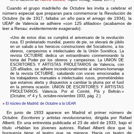
Cuando el grupo madrileño de
Octubre
les invita a celebrar el
número especial que preparan para conmemorar la Revolución de
Octubre (la de 1917, faltaba un año para el amago de 1934), la
UEAP de Valencia se adhiere «con 125 afiliados» (acabamos de
leer a Renau:
evidentemente exagerado
):
«Uno de estos días se cumplirá el aniversario de la revolución
rusa. El proletariado mundial, puesto de pie, se elevará de júbilo
en un saludo a los heroicos constructores del Socialismo, a los
obreros, campesinos e intelectuales de la Unión Soviética. La
revista OCTUBRE dedica un extraordinario conmemorando la
toma del Poder por los obreros y campesinos. La UNION DE
ESCRITORES Y ARTISTAS PROLETARIOS de Valencia, con
125 afiliados, se adhiere incondicionalmente al número-homenaje
de la revista OCTUBRE, saludando con voces emocionadas a
los trabajadores manuales e intelectuales rusos, prometiéndoles
que estamos alerta y dispuestos a cambiar la pluma por el fusil
en la primera ocasión. UNION DE ESCRITORES Y ARTISTAS
PROLETARIOS. Valencia. Por el Comité, Plá y Beltrán.»
(
Octubre,
nº 4 y 5, octubre-noviembre 1933, pág. 2.)
★
El núcleo de Madrid: de
Octubre
a la UEAR
En junio de 1933 aparece en Madrid el primer número de
Octubre. Escritores y artistas revolucionarios,
dirigida por Rafael
Alberti. En una entrevista publicada el 23 de abril de 1933, bajo el
título «Hablan los jóvenes autores. Rafael Alberti dice que la
burguesía tiene el teatro que se merece. Hacia un teatro de