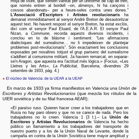
mitjà de viure, que senten vanitat per un uniforme de cap de tren,
que només entren al bordell –on, almenys, hi ha cançons i
cossos abandonats– per a heure-seles contra unes dones.”
L'Associació d'Escriptors i Artistes revolucionaris
ha
demanat immédiátament al senyor André Breton de desautoritzar
aquest text. No havent respost el senyor Breton, ha estat exclòs,
dixí com el senyor Paul Eluard, de l'A.E.A.R. El senyor Paul
Nizan, a
Commune,
recorda aquests diversos incidents, i
conclou en to de blásme i sentiment: “Les afirmacions
dialèctiques del surrealisme… no li impedeixen de plantejar
problemes post-revolucionaris”. Són exactament les conclusions
exposades per nosaltres totjust el grup parisenc del surrealisme
s'addherí al comunisme militant. Ja haviem remarcat, en separar-
se'n Aragon, que aquesta era l'actitud més lógica.» (Focius, «Les
Lletres y les Arts»,
La Publicitat,
Barcelona, divendres 29
setembre de 1933, pág. 4.)
★
El núcleo de Valencia: de la UEAR a la UEAP
En marzo de 1933 ya firma manifiestos en Valencia una
Unión de
Escritores y Artistas Revolucionarios
(que mezcla los rótulos de la
UIER soviética y de su filial francesa AEAR):
«El paraíso ruso. Quieren hacer creer a los trabajadores que en
Rusia no hay paro obrero y que no se carece de nada. Pero los
trabajadores no lo creen. Valencia 1 (3 t.).– La
Unión de
Escritores y Artistas Revolucionarios
de Valencia ha hecho
público un llamamiento a los trabajadores del transporte de
nuestro puerto y a los de la Unión Naval de Levante, donde la
campaña en contra de la Unión Soviética tiene mayor amplitud y