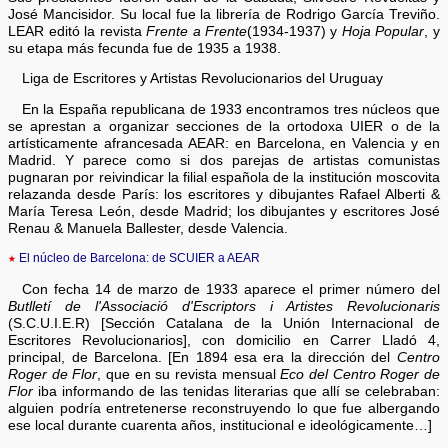
José Mancisidor. Su local fue la librería de Rodrigo García Treviño.
LEAR editó la revista
Frente a Frente
(1934-1937) y
Hoja Popular
, y
su etapa más fecunda fue de 1935 a 1938.
Liga de Escritores y Artistas Revolucionarios del Uruguay
En la España republicana de 1933 encontramos tres núcleos que
se aprestan a organizar secciones de la ortodoxa UIER o de la
artísticamente afrancesada AEAR: en Barcelona, en Valencia y en
Madrid. Y parece como si dos parejas de artistas comunistas
pugnaran por reivindicar la filial española de la institución moscovita
relazanda desde París: los escritores y dibujantes Rafael Alberti &
María Teresa León, desde Madrid; los dibujantes y escritores José
Renau & Manuela Ballester, desde Valencia.
★
El núcleo de Barcelona: de SCUIER a AEAR
Con fecha 14 de marzo de 1933 aparece el primer número del
Butlletí de l'Associació d'Escriptors i Artistes Revolucionaris
(S.C.U.I.E.R) [Sección Catalana de la Unión Internacional de
Escritores Revolucionarios], con domicilio en Carrer Lladó 4,
principal, de Barcelona. [En 1894 esa era la dirección del
Centro
Roger de Flor
, que en su revista mensual
Eco del Centro Roger de
Flor
iba informando de las tenidas literarias que allí se celebraban:
alguien podría entretenerse reconstruyendo lo que fue albergando
ese local durante cuarenta años, institucional e ideológicamente…]