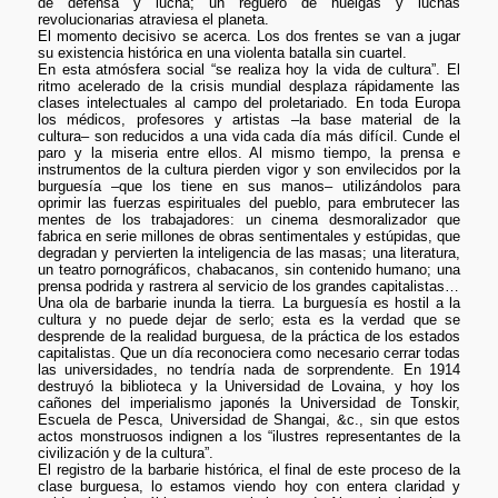
de defensa y lucha; un reguero de huelgas y luchas
revolucionarias atraviesa el planeta.
El momento decisivo se acerca. Los dos frentes se van a jugar
su existencia histórica en una violenta batalla sin cuartel.
En esta atmósfera social “se realiza hoy la vida de cultura”. El
ritmo acelerado de la crisis mundial desplaza rápidamente las
clases intelectuales al campo del proletariado. En toda Europa
los médicos, profesores y artistas –la base material de la
cultura– son reducidos a una vida cada día más difícil. Cunde el
paro y la miseria entre ellos. Al mismo tiempo, la prensa e
instrumentos de la cultura pierden vigor y son envilecidos por la
burguesía –que los tiene en sus manos– utilizándolos para
oprimir las fuerzas espirituales del pueblo, para embrutecer las
mentes de los trabajadores: un cinema desmoralizador que
fabrica en serie millones de obras sentimentales y estúpidas, que
degradan y pervierten la inteligencia de las masas; una literatura,
un teatro pornográficos, chabacanos, sin contenido humano; una
prensa podrida y rastrera al servicio de los grandes capitalistas…
Una ola de barbarie inunda la tierra. La burguesía es hostil a la
cultura y no puede dejar de serlo; esta es la verdad que se
desprende de la realidad burguesa, de la práctica de los estados
capitalistas. Que un día reconociera como necesario cerrar todas
las universidades, no tendría nada de sorprendente. En 1914
destruyó la biblioteca y la Universidad de Lovaina, y hoy los
cañones del imperialismo japonés la Universidad de Tonskir,
Escuela de Pesca, Universidad de Shangai, &c., sin que estos
actos monstruosos indignen a los “ilustres representantes de la
civilización y de la cultura”.
El registro de la barbarie histórica, el final de este proceso de la
clase burguesa, lo estamos viendo hoy con entera claridad y