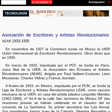
Asociación de Escritores y Artistas Revolucionarios
aear
1933-1935
En noviembre de 1927 la Comintern funda en Moscú la UIER
Unión Internacional de Escritores Revolucionarios
. Otros dicen que
en 1930.
En marzo de 1932, impulsada por el PCF, se funda en París,
como filial de la UIER, la
Association des Écrivains et Artistes
Révolutionnaires
(AEAR), dirigida por Paul Vaillant-Couturier, Léon
Moussinac, Charles Vildrac y Francis Jourdain.
A finales de 1933, en México, impulsada por el PCM, se funda la
Liga de Escritores y Artistas Revolucionarios LEAR, como sección
mexicana de la UIER, en casa del artista plástico Leopoldo Méndez
(1902-1969), nº 54-A de la calle San Jerónimo de México DF (las
reuniones previas se habían celebrado en el claustro del ex
convento de La Santísima. Su primer secretario fue Luis Arenal.
Sus presidentes fueron Juan de la Cabada, Silvestre Revueltas y