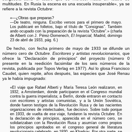
multitudes. En Rusia la escena es una escuela insuperable», ya se
refiere a la revista
Octubre
:
«—¿Obras que preparas?
—De teatro, ninguna. Escribo versos para el primero de mayo.
Los publicaré en folletos, bajo el título de “Consignas”. También
ando ocupado con la preparación de la revista “Octubre”.» (charla
de Alberti con J. Pérez-Domenech,
El Imparcial,
Madrid, domingo
23 de abril de 1933, pág. 6.)
De hecho, con fecha primero de mayo de 1933 se difunde un
número cero de
Octubre. Escritores y artistas revolucionarios,
que
ofrece la “Declaración de principios” del proyecto (número 0
presente en la reedición facsimilar de los seis números de la
revista, publicada por Topos Verlag en 1977). Así lo glosa Francisco
Caudet, quien repite, años después, las especies que José Renau
ya le había impugnado:
«El viaje que Rafael Alberti y María Teresa León realizaron, en
1932, a Amsterdam, donde participaron en el Congreso mundial
contra la guerra imperialista; a Berlín, donde entraron en contacto
con escritores y artistas comunistas, y a la Unión Soviética,
donde fueron testigos de la Revolución Rusa y de las nacientes
organizaciones de intelectuales, fue decisivo. Sobre todo porque
en 1933, de vuelta de ese viaje, fundaron la revista
Octubre.
En
la declaración de principios, aparecida en el número cero, se
solidarizaban con la Revolución Rusa y asumían como propios
los principios aprobados en el congreso general de literatura
revolucionaria celebrado, en 1930, en Kharkov. Por otra parte, se