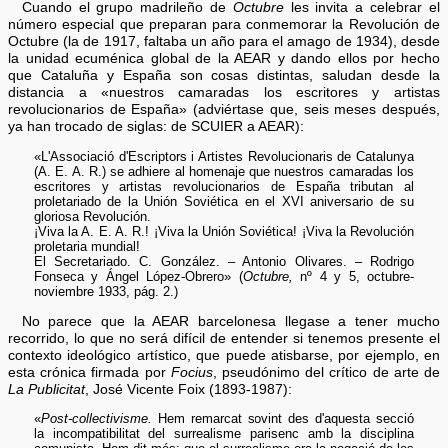
Cuando el grupo madrileño de
Octubre
les invita a celebrar el
número especial que preparan para conmemorar la Revolución de
Octubre (la de 1917, faltaba un año para el amago de 1934), desde
la unidad ecuménica global de la AEAR y dando ellos por hecho
que Cataluña y España son cosas distintas, saludan desde la
distancia a «nuestros camaradas los escritores y artistas
revolucionarios de España» (adviértase que, seis meses después,
ya han trocado de siglas: de SCUIER a AEAR):
«L'Associació d'Escriptors i Artistes Revolucionaris de Catalunya
(A. E. A. R.) se adhiere al homenaje que nuestros camaradas los
escritores y artistas revolucionarios de España tributan al
proletariado de la Unión Soviética en el XVI aniversario de su
gloriosa Revolución.
¡Viva la A. E. A. R.! ¡Viva la Unión Soviética! ¡Viva la Revolución
proletaria mundial!
El Secretariado. C. González. – Antonio Olivares. – Rodrigo
Fonseca y Ángel López-Obrero» (
Octubre,
nº 4 y 5, octubre-
noviembre 1933, pág. 2.)
No parece que la AEAR barcelonesa llegase a tener mucho
recorrido, lo que no será difícil de entender si tenemos presente el
contexto ideológico artístico, que puede atisbarse, por ejemplo, en
esta crónica firmada por
Focius
, pseudónimo del crítico de arte de
La Publicitat
, José Vicente Foix (1893-1987):
«
Post-collectivisme.
Hem remarcat sovint des d'aquesta secció
la incompatibilitat del surrealisme parisenc amb la disciplina