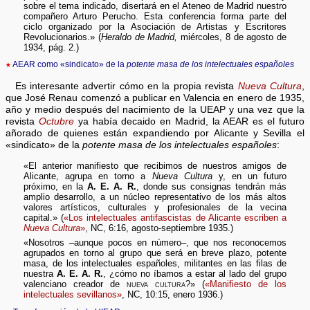
sobre el tema indicado, disertará en el Ateneo de Madrid nuestro
compañero Arturo Perucho. Esta conferencia forma parte del
ciclo organizado por la Asociación de Artistas y Escritores
Revolucionarios.» (
Heraldo de Madrid,
miércoles, 8 de agosto de
1934, pág. 2.)
★
AEAR como «sindicato» de la
potente masa de los intelectuales españoles
Es interesante advertir cómo en la propia revista
Nueva Cultura
,
que José Renau comenzó a publicar en Valencia en enero de 1935,
año y medio después del nacimiento de la UEAP y una vez que la
revista
Octubre
ya había decaido en Madrid, la AEAR es el futuro
añorado de quienes están expandiendo por Alicante y Sevilla el
«sindicato» de la
potente masa de los intelectuales españoles
:
«El anterior manifiesto que recibimos de nuestros amigos de
Alicante, agrupa en torno a
Nueva Cultura
y, en un futuro
próximo, en la
A. E. A. R.
, donde sus consignas tendrán más
amplio desarrollo, a un núcleo representativo de los más altos
valores artísticos, culturales y profesionales de la vecina
capital.» (
«Los intelectuales antifascistas de Alicante escriben a
Nueva Cultura
»
, NC, 6:16, agosto-septiembre 1935.)
«Nosotros –aunque pocos en número–, que nos reconocemos
agrupados en torno al grupo que será en breve plazo, potente
masa, de los intelectuales españoles, militantes en las filas de
nuestra
A. E. A. R.
, ¿cómo no íbamos a estar al lado del grupo
valenciano creador de
nueva cultura
?» (
«Manifiesto de los
intelectuales sevillanos»
, NC, 10:15, enero 1936.)