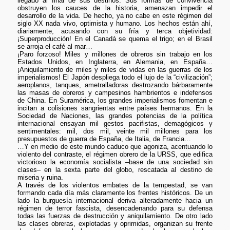
llegado al final de sus destinos. Sus formas de convivencia
obstruyen los cauces de la historia, amenazan impedir el
desarrollo de la vida. De hecho, ya no cabe en este régimen del
siglo XX nada vivo, optimista y humano. Los hechos están ahí,
diariamente, acusando con su fría y terca objetividad:
¡Superproducción! En el Canadá se quema el trigo; en el Brasil
se arroja el café al mar…
¡Paro forzoso! Miles y millones de obreros sin trabajo en los
Estados Unidos, en Inglaterra, en Alemania, en España…
¡Aniquilamiento de miles y miles de vidas en las guerras de los
imperialismos! El Japón despliega todo el lujo de la “civilización”;
aeroplanos, tanques, ametralladoras destrozando bárbaramente
las masas de obreros y campesinos hambrientos e indefensos
de China. En Suramérica, los grandes imperialismos fomentan e
incitan a colisiones sangrientas entre países hermanos. En la
Sociedad de Naciones, las grandes potencias de la política
internacional ensayan mil gestos pacifistas, demagógicos y
sentimentales: mil, dos mil, veinte mil millones para los
presupuestos de guerra de España, de Italia, de Francia…
…Y en medio de este mundo caduco que agoniza, acentuando lo
violento del contraste, el régimen obrero de la URSS, que edifica
victorioso la economía socialista –base de una sociedad sin
clases– en la sexta parte del globo, rescatada al destino de
miseria y ruina.
A través de los violentos embates de la tempestad, se van
formando cada día más claramente los frentes históricos. De un
lado la burguesía internacional deriva alteradamente hacia un
régimen de terror fascista, desencadenando para su defensa
todas las fuerzas de destrucción y aniquilamiento. De otro lado
las clases obreras, explotadas y oprimidas, organizan su frente