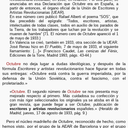
anunciaba en esa Declaración que
Octubre
era en España, a
partir de entonces, el órgano oficial de la Unión de Escritores y
Artistas Revolucionarias (UEAR).
En ese número cero publicó Rafael Alberti el poema “SOS”, que
iba precedido del epígrafe: “Todos, escritores, artistas,
intelectuales de todas clases, todos en auxilio de los parados de
la Tierra, de los trabajadores que luchan por la revolución y se
mueren de hambre” {71. El número cero de
Octubre
apareció el 1
de mayo de 1933.}
En Valencia se creó, también en 1933, otra sección de la UEAR.
José Renau hizo en
El Pueblo,
7 de mayo de 1933, el siguiente
llamamiento: […]» (Francisco Caudet,
Las cenizas del Fénix,
Ediciones de la Torre, Madrid 1993, págs. 43-44.)
Octubre
no deja lugar a dudas ideológicas, y después de la
fórmula
Escritores y artistas revolucionarios
hace figurar en todas
sus entregas: «Octubre está contra la guerra imperialista, por la
defensa de la Unión Soviética, contra el fascismo, con el
proletariado.»
«
Octubre
. El segundo número de
Octubre
se nos presenta muy
mejorado respecto al primero. Más cuidadosa su confección y
con más rigor seleccionados los originales ya se atisba en él la
gran revista, que puede llegar a ser
Octubre,
publicación de
escritores y artistas revolucionarios
españoles.» (
Heraldo de
Madrid,
jueves, 17 de agosto de 1933, pág. 9.)
Pero el núcleo madrileño de
Octubre,
reconocido de hecho, como
hemos visto, por el grupo de la AEAR de Barcelona y por el grupo