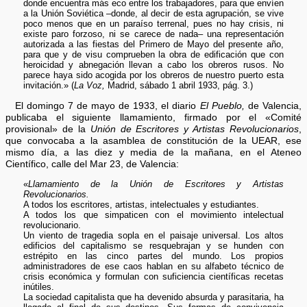
donde encuentra más eco entre los trabajadores, para que envíen
a la Unión Soviética –donde, al decir de esta agrupación, se vive
poco menos que en un paraíso terrenal, pues no hay crisis, ni
existe paro forzoso, ni se carece de nada– una representación
autorizada a las fiestas del Primero de Mayo del presente año,
para que y de visu comprueben la obra de edificación que con
heroicidad y abnegación llevan a cabo los obreros rusos. No
parece haya sido acogida por los obreros de nuestro puerto esta
invitación.» (
La Voz,
Madrid, sábado 1 abril 1933, pág. 3.)
El domingo 7 de mayo de 1933, el diario
El Pueblo,
de Valencia,
publicaba el siguiente llamamiento, firmado por el «Comité
provisional» de la
Unión de Escritores y Artistas Revolucionarios
,
que convocaba a la asamblea de constitución de la UEAR, ese
mismo día, a las diez y media de la mañana, en el Ateneo
Científico, calle del Mar 23, de Valencia:
«
Llamamiento de la Unión de Escritores y Artistas
Revolucionarios.
A todos los escritores, artistas, intelectuales y estudiantes.
A todos los que simpaticen con el movimiento intelectual
revolucionario.
Un viento de tragedia sopla en el paisaje universal. Los altos
edificios del capitalismo se resquebrajan y se hunden con
estrépito en las cinco partes del mundo. Los propios
administradores de ese caos hablan en su alfabeto técnico de
crisis económica y formulan con suficiencia científicas recetas
inútiles.
La sociedad capitalista que ha devenido absurda y parasitaria, ha