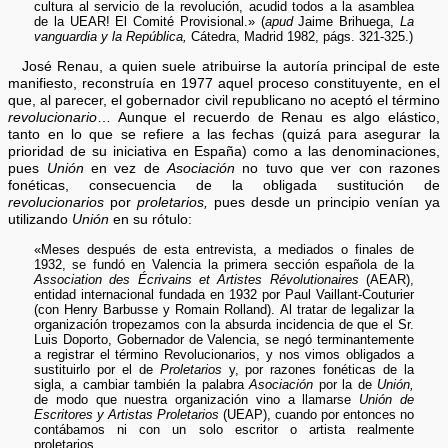
cultura al servicio de la revolución, acudid todos a la asamblea
de la UEAR! El Comité Provisional.» (
apud
Jaime Brihuega,
La
vanguardia y la República,
Cátedra, Madrid 1982, págs. 321-325.)
José Renau, a quien suele atribuirse la autoría principal de este
manifiesto, reconstruía en 1977 aquel proceso constituyente, en el
que, al parecer, el gobernador civil republicano no aceptó el término
revolucionario
… Aunque el recuerdo de Renau es algo elástico,
tanto en lo que se refiere a las fechas (quizá para asegurar la
prioridad de su iniciativa en España) como a las denominaciones,
pues
Unión
en vez de
Asociación
no tuvo que ver con razones
fonéticas, consecuencia de la obligada sustitución de
revolucionarios
por
proletarios,
pues desde un principio venían ya
utilizando
Unión
en su rótulo:
«Meses después de esta entrevista, a mediados o finales de
1932, se fundó en Valencia la primera sección española de la
Association des Écrivains et Artistes Révolutionaires
(AEAR),
entidad internacional fundada en 1932 por Paul Vaillant-Couturier
(con Henry Barbusse y Romain Rolland). Al tratar de legalizar la
organización tropezamos con la absurda incidencia de que el Sr.
Luis Doporto, Gobernador de Valencia, se negó terminantemente
a registrar el término Revolucionarios, y nos vimos obligados a
sustituirlo por el de
Proletarios
y, por razones fonéticas de la
sigla, a cambiar también la palabra
Asociación
por la de
Unión,
de modo que nuestra organización vino a llamarse
Unión de
Escritores y Artistas Proletarios
(UEAP), cuando por entonces no
contábamos ni con un solo escritor o artista realmente
proletarios.