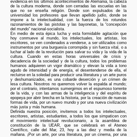
evidencia en los últimos acontecimientos de Alemania, la cabeza
de la cultura moderna, donde son cerradas las escuelas en las
que no se enseña religión. Donde son expulsados de la
universidad los profesores que llevan apellido judío, donde se
impone a la intelectualidad, con la fuerza de los rotundos
razonamientos de las pistolas y las bayonetas, la “concepción
del mundo” nacional-socialista.
En medio de esta épica lucha y esta formidable agitación que
hoy conmueve al mundo, los intelectuales, los artistas, los
escritores, se ven condenados a venderse, a ser utilizados como
instrumentos por una burguesía corrompida y sin fuerza vital, o a
luchar al lado de la revolución para salvar su vida y la vida de la
cultura. Cuando en estas horas universales de crisis y
decadencia de la sociedad y de la cultura, todos los problemas
humanos adquieren un vigor dramático y elevan la vida a tono
agudo de intensidad y de energía, el desentenderse de ella, el
recluirse en la soledad para producir una literatura y un arte puros
y deshumanizados, es una cobarde deserción y un crimen de
lesa cultura. Nosotros no queremos volver la espalda al mundo;
por el contrario, intentamos sumergirnos en el espumoso torrente
de la vida, y con las armas de la inteligencia y del espíritu de
epopeya por abrir brecha en la historia, por la creación de nuevas
formas de vida, por un nuevo mundo y por una nueva civilización
más justa y más humana.
Definida nuestra posición, invitemos a todos los intelectuales,
escritores, artistas, estudiantes, a todos los que simpaticen con
el movimiento intelectual revolucionario, a la asamblea de
constitución de la UEAR, que se celebrará en el Ateneo
Científico, calle del Mar, 23, hoy a las diez y media de la
mañana. ¡Por un arte, por una literatura, por un cinema, por una