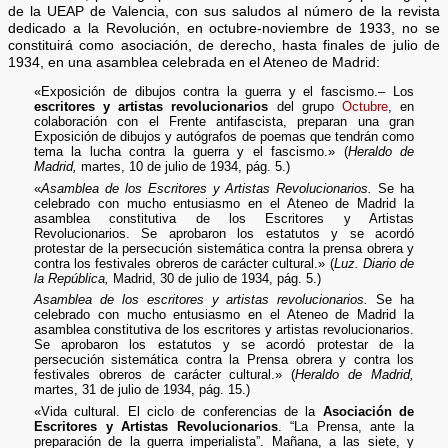
de la UEAP de Valencia, con sus saludos al número de la revista
dedicado a la Revolución, en octubre-noviembre de 1933, no se
constituirá como asociación, de derecho, hasta finales de julio de
1934, en una asamblea celebrada en el Ateneo de Madrid:
«Exposición de dibujos contra la guerra y el fascismo.– Los
escritores y artistas revolucionarios
del grupo
Octubre
, en
colaboración con el Frente antifascista, preparan una gran
Exposición de dibujos y autógrafos de poemas que tendrán como
tema la lucha contra la guerra y el fascismo.» (
Heraldo de
Madrid,
martes, 10 de julio de 1934, pág. 5.)
«
Asamblea de los Escritores y Artistas Revolucionarios.
Se ha
celebrado con mucho entusiasmo en el Ateneo de Madrid la
asamblea constitutiva de los Escritores y Artistas
Revolucionarios. Se aprobaron los estatutos y se acordó
protestar de la persecución sistemática contra la prensa obrera y
contra los festivales obreros de carácter cultural.» (
Luz. Diario de
la República,
Madrid, 30 de julio de 1934, pág. 5.)
Asamblea de los escritores y artistas revolucionarios.
Se ha
celebrado con mucho entusiasmo en el Ateneo de Madrid la
asamblea constitutiva de los escritores y artistas revolucionarios.
Se aprobaron los estatutos y se acordó protestar de la
persecución sistemática contra la Prensa obrera y contra los
festivales obreros de carácter cultural.» (
Heraldo de Madrid,
martes, 31 de julio de 1934, pág. 15.)
«Vida cultural. El ciclo de conferencias de la
Asociación de
Escritores y Artistas Revolucionarios
. “La Prensa, ante la
preparación de la guerra imperialista”. Mañana, a las siete, y