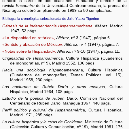
conoció la cárcel en dos ocasiones. Fundador y director de la
revista
Encuentro
de la Universidad Centroamericana, la prensa de
Nicaragua celebró ampliamente en 1999 su 80 cumpleaños.
Bibliografía cronológica seleccionada de Julio Ycaza Tigerino
Génesis de la Independencia Hispanoamericana,
Alférez, Madrid
1947, 52 págs.
«La Hispanidad en retórica»,
Alférez,
nº 3 (1947), página 6.
«Sentido y ubicación de México»,
Alférez,
nº 4 (1947), página 7.
«Notas sobre la Hispanidad»,
Alférez,
nº 9-10 (1947), página 11.
Originalidad de Hispanoamérica,
Cultura Hispánica (Cuadernos
de monografías, nº 9), Madrid 1952, 196 págs.
Hacia una sociología hispanoamericana,
Cultura Hispánica
(Cuadernos de monografías, Temas Políticos, vol. 15),
Madrid 1958, 230 págs.
Los nocturnos de Rubén Darío y otros ensayos,
Cultura
Hispánica, Madrid 1964, 108 págs.
Estudio de la poética de Rubén Darío,
Comisión Nacional del
Centenario de Rubén Darío, Managua 1967, 440 págs.
Perfil político y cultural de Hispanoamérica,
Cultura Hispánica,
Madrid 1971, 285 págs.
La cultura hispánica y la crisis de Occidente,
Ministerio de Cultura
(Colección Cultura y Comunicación, nº 19), Madrid 1981, 176