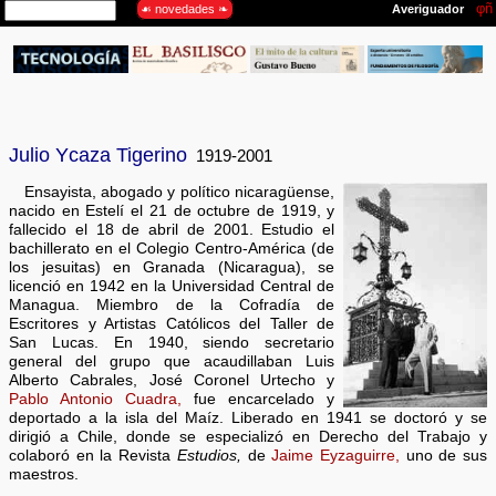
Julio Ycaza Tigerino
1919-2001
Ensayista, abogado y político nicaragüense,
nacido en Estelí el 21 de octubre de 1919, y
fallecido el 18 de abril de 2001. Estudio el
bachillerato en el Colegio Centro-América (de
los jesuitas) en Granada (Nicaragua), se
licenció en 1942 en la Universidad Central de
Managua. Miembro de la Cofradía de
Escritores y Artistas Católicos del Taller de
San Lucas. En 1940, siendo secretario
general del grupo que acaudillaban Luis
Alberto Cabrales, José Coronel Urtecho y
Pablo Antonio Cuadra,
fue encarcelado y
deportado a la isla del Maíz. Liberado en 1941 se doctoró y se
dirigió a Chile, donde se especializó en Derecho del Trabajo y
colaboró en la Revista
Estudios,
de
Jaime Eyzaguirre,
uno de sus
maestros.