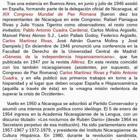
Tras una estancia en Buenos Aires, en junio y julio de 1946 asistió
en España, formando parte de la delegación oficial de Nicaragua, al
XIX Congreso Mundial de Pax Romana
[fueron diez los
representantes de Nicaragua en este Congreso: Rafael Paniagua
Rivas y Julio Ycaza Tigerino como
observadores,
el resto como
invitados:
Pablo Antonio Cuadra Cardenal,
Carlos Molina Argüello,
Manuel Pérez Alonso S.J., León Pallais Godoy, Federico Argüello,
Carlos Martínez Rivas,
José Adnán Guerra Molina y José
Dampiels.] En diciembre de 1946 pronunció una conferencia en la
Facultad de Derecho de la Universidad Central de Madrid:
«Génesis de la independencia hispanoamericana»,
que fue
publicada en 1947 por la revista
Alférez.
En esta revista coincidió
con los también nicaragüenses (asistentes, por supuesto, al
Congreso de Pax Romana)
Carlos Martínez Rivas
y
Pablo Antonio
Cuadra,
y en ella publicó sus primeros trabajos en torno a la
hispanidad y al lugar que deben ocupar España e Hispanoamérica
(aquélla a través de ésta) en la «magna misión redentora de
superar la crisis de Occidente».
Vuelto en 1950 a Nicaragua se adscribió al Partido Conservador y
asumió una intensa praxis política como ideólogo. El 5 de enero de
1954 ingresa en la Academia Nicaragüense de la Lengua, con un
discurso titulado: «Los nocturnos de Rubén Darío» (desde 1964 es
Secretario perpetuo de esa institución). Ha sido parlamentario entre
1957-1967 y 1972-1979, y presidente del Instituto Nicaragüense de
Cultura Hispánica. En 1980, durante la revolución sandinista,