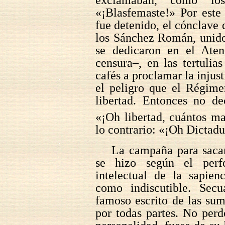
«¡Blasfemaste!» Por est
fue detenido, el cónclave 
los Sánchez Román, unidos
se dedicaron en el Aten
censura–, en las tertulia
cafés a proclamar la injus
el peligro que el Régime
libertad. Entonces no de
«¡Oh libertad, cuántos m
lo contrario: «¡Oh Dictadur
La campaña para saca
se hizo según el perf
intelectual de la sapien
como indiscutible. Secu
famoso escrito de las sum
por todas partes. No per