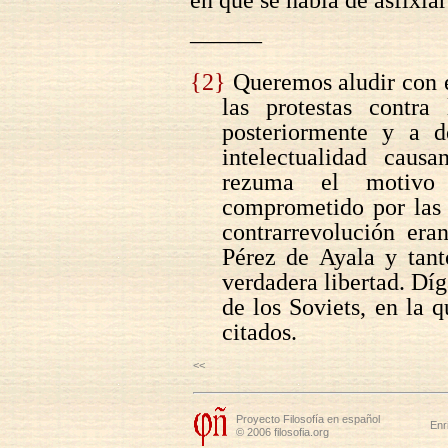
———
{2}
Queremos aludir con el
las protestas contra
posteriormente y a d
intelectualidad caus
rezuma el motivo 
comprometido por las 
contrarrevolución era
Pérez de Ayala y tant
verdadera libertad. Díg
de los Soviets, en la 
citados.
<<
Proyecto Filosofía en español
Enr
© 2006 filosofia.org