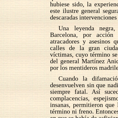
hubiese sido, la experien
este ilustre general segu
descaradas intervenciones
Una leyenda negra,
Barcelona, por acción 
atracadores y asesinos q
calles de la gran ciuda
víctimas, cuyo término se
del general Martínez Ani
por los mentideros madril
Cuando la difamació
desenvuelven sin que nadi
siempre fatal. Así suce
complacencias, espejism
insanas, permitieron que 
término ni freno. Entonces
en que se había de asfixiar