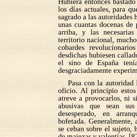
Hubiera entonces bastado
los días actuales, para qu
sagrado a las autoridades 
unas cuantas docenas de 
arriba, y las necesarias
territorio nacional, much
cobardes revolucionarios
desdichas hubiesen callado
el sino de España tenía
desgraciadamente experim
Pasa con la autoridad 
oficio. Al principio esto
atreve a provocarlos, ni si
abusivas que sean sus
desesperado, en arran
bofetada. Generalmente, 
se ceban sobre el sujeto, 
de majezas y valentías. [8