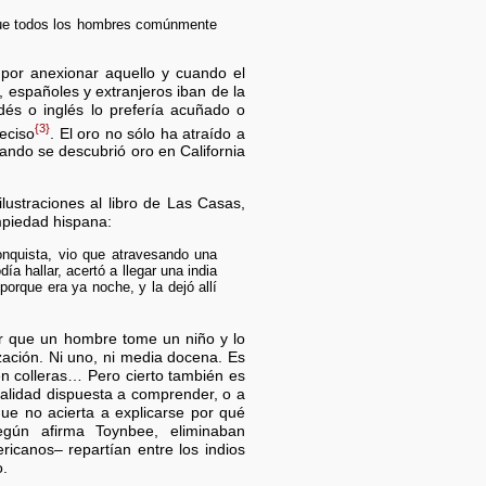
e todos los hombres comúnmente
 por anexionar aquello y cuando el
, españoles y extranjeros iban de la
dés o inglés lo prefería acuñado o
{3}
eciso
. El oro no sólo ha atraído a
ando se descubrió oro en California
ustraciones al libro de Las Casas,
mpiedad hispana:
onquista, vio que atravesando una
a hallar, acertó a llegar una india
porque era ya noche, y la dejó allí
ar que un hombre tome un niño y lo
zación. Ni uno, ni media docena. Es
en colleras… Pero cierto también es
alidad dispuesta a comprender, o a
ue no acierta a explicarse por qué
gún afirma Toynbee, eliminaban
ricanos– repartían entre los indios
o.