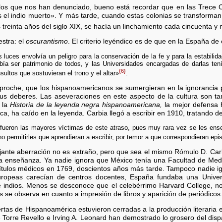
os que nos han denunciado, bueno está recordar que en las Trece Co
es el indio muerto». Y más tarde, cuando estas colonias se transforma
s treinta años del siglo XIX, se hacía un linchamiento cada cincuenta y
estra: el
oscurantismo
. El criterio leyéndico es de que en la España de
 luces envolvía un peligro para la conservación de la fe y para la estabilid
ebía ser patrimonio de todos, y las Universidades encargadas de darlas ten
{6}
nsultos que sostuvieran el trono y el altar»
.
eproche, que los hispanoamericanos se sumergieran en la ignorancia
us deberes. Las aseveraciones en este aspecto de la cultura son tan 
 la
Historia de la leyenda negra hispanoamericana,
la mejor defensa 
a, ha caído en la leyenda. Carbia llegó a escribir en 1910, tratando de
fueron las mayores víctimas de este atraso, pues muy rara vez se les ense
o permitirles que aprendieran a escribir, por temor a que correspondieran ep
jante aberración no es extraño, pero que sea el mismo Rómulo D. Car
la enseñanza. Ya nadie ignora que México tenía una Facultad de Med
títulos médicos en 1769, doscientos años más tarde. Tampoco nadie i
ropeas carecían de centros docentes, España fundaba una Univer
e indios. Menos se desconoce que el celebérrimo Harvard College, n
 se observa en cuanto a impresión de libros y aparición de periódicos
tas de Hispanoamérica estuvieron cerradas a la producción literaria ex
 Torre Revello e Irving A. Leonard han demostrado lo grosero del dispa