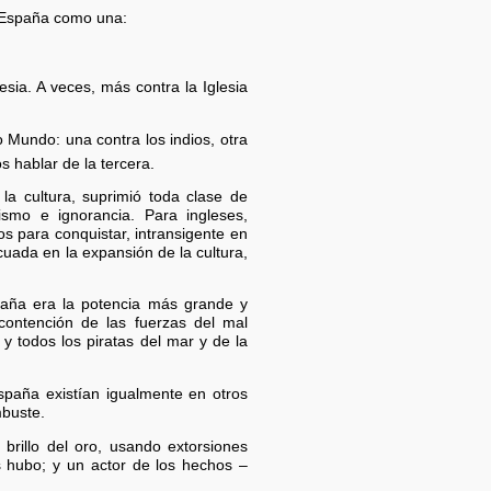
e España como una:
sia. A veces, más contra la Iglesia
 Mundo: una contra los indios, otra
 hablar de la tercera.
la cultura, suprimió toda clase de
tismo e ignorancia. Para ingleses,
s para conquistar, intransigente en
cuada en la expansión de la cultura,
paña era la potencia más grande y
ontención de las fuerzas del mal
y todos los piratas del mar y de la
spaña existían igualmente en otros
mbuste.
brillo del oro, usando extorsiones
os hubo; y un actor de los hechos –