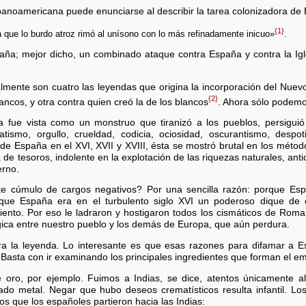
panoamericana puede enunciarse al describir la tarea colonizadora d
{1}
la que lo burdo atroz rimó al unísono con lo más refinadamente inicuo»
.
ña; mejor dicho, un combinado ataque contra España y contra la Igle
lmente son cuatro las leyendas que origina la incorporación del Nuevo
{2}
lancos, y otra contra quien creó la de los blancos
. Ahora sólo podemos
fue vista como un monstruo que tiranizó a los pueblos, persiguió 
atismo, orgullo, crueldad, codicia, ociosidad, oscurantismo, despo
e España en el XVI, XVII y XVIII, ésta se mostró brutal en los método
 de tesoros, indolente en la explotación de las riquezas naturales, anti
erno.
e cúmulo de cargos negativos? Por una sencilla razón: porque Es
ue España era en el turbulento siglo XVI un poderoso dique de c
ento. Por eso le ladraron y hostigaron todos los cismáticos de Roma 
ógica entre nuestro pueblo y los demás de Europa, que aún perdura.
ra la leyenda. Lo interesante es que esas razones para difamar a E
 Basta con ir examinando los principales ingredientes que forman el e
 oro, por ejemplo. Fuimos a Indias, se dice, atentos únicamente al 
iado metal. Negar que hubo deseos crematísticos resulta infantil. L
s que los españoles partieron hacia las Indias: