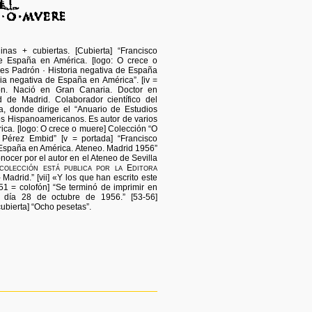
s + cubiertas. [Cubierta] “Francisco
de España en América. [logo: O crece o
les Padrón · Historia negativa de España
oria negativa de España en América”. [iv =
rón. Nació en Gran Canaria. Doctor en
d de Madrid. Colaborador científico del
la, donde dirige el “Anuario de Estudios
os Hispanoamericanos. Es autor de varios
ica. [logo: O crece o muere] Colección “O
o Pérez Embid” [v = portada] “Francisco
 España en América. Ateneo. Madrid 1956”
conocer por el autor en el Ateneo de Sevilla
colección está publica por la Editora
 Madrid.” [vii] «Y los que han escrito este
[51 = colofón] “Se terminó de imprimir en
el día 28 de octubre de 1956.” [53-56]
cubierta] “Ocho pesetas”.