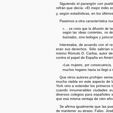
Siguiendo el parangón con puebl
refrán que decía: «El mejor indio 
y, según estadísticas, en los último
Pasemos a otra característica nu
«… se creía que la difusión de las
según las ideas corrientes, no d
ilustrados, sino teólogos y jurisco
Interesaba, de acuerdo con el r
eran sus derechos. Sólo sabrían s
mismo Rómulo D. Carbia, autor de
contra el papel de España en Améric
«Las mujeres, por consecuencia, 
muchos hogares hasta se llegó a n
Que otros autores prohíjen seme
mucha niebla en este aspecto de 
York vino a extender los primeros 
cuando innumerables ciudades eu
diversos colegios para españoles 
que esa misma ventaja de cien años
Se afirma igualmente que las puer
de mantener su atraso. Falso. José