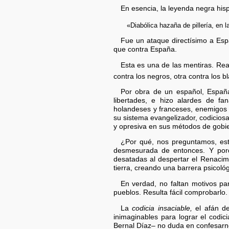
En esencia, la leyenda negra his
«Diabólica hazaña de pillería, en 
Fue un ataque directísimo a Espa
que contra España.
Esta es una de las mentiras. Rea
contra los negros, otra contra los b
Por obra de un español, España 
libertades, e hizo alardes de fan
holandeses y franceses, enemigos d
su sistema evangelizador, codiciosa
y opresiva en sus métodos de gobi
¿Por qué, nos preguntamos, est
desmesurada de entonces. Y porq
desatadas al despertar el Renacimi
tierra, creando una barrera psicol
En verdad, no faltan motivos pa
pueblos. Resulta fácil comprobarlo.
La
codicia insaciable,
el afán de
inimaginables para lograr el codic
Bernal Díaz– no duda en confesarno