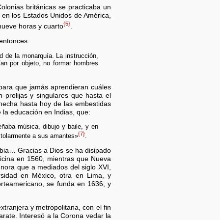
lonias británicas se practicaba un
n en los Estados Unidos de América,
{5}
 nueve horas y cuarto
.
 entonces:
ad de la monarquía. La instrucción,
ían por objeto, no formar hombres
 para que jamás aprendieran cuáles
prolijas y singulares que hasta el
hecha hasta hoy de las embestidas
 la educación en Indias, que:
ñaba música, dibujo y baile, y en
{7}
istolarmente a sus amantes»
.
bia… Gracias a Dios se ha disipado
icina en 1560, mientras que Nueva
gnora que a mediados del siglo XVI,
sidad en México, otra en Lima, y
orteamericano, se funda en 1636, y
.
tranjera y metropolitana, con el fin
rate. Interesó a la Corona vedar la