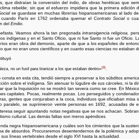
as, que distraían la conversión del indio, de obras heréticas que se
 clima rebelde; sin que el esfuerzo impidiera que la primera edición 
ocial
se guardase en muchas librerías hispanoamericanas al lado de
ca cuando París en 1762 ordenaba quemar el
Contrato Social
o cuan
ón del
Emilio
.
nefasta. Veamos ahora la tan pregonada
intransigencia religiosa,
pers
s indígenas y en el Santo Oficio, que ni fue Santo ni fue un Oficio. La 
rios eran obra del demonio, aparte de que a los españoles de entonce
o que no eran unos científicos y en cuanto esas ciencias no estaban d
tituyó
{8}
aleza, no un fusil para tiranizar a los que estaban dentro»
.
o consta en esta cita, tendió siempre a preservar a los súbditos americ
cción sobre el indígena. Sin atenuar lo lúgubre de sus cárceles, ni la 
r que la Inquisición no se mostró tan severa como se cree. En México,
nes capitales. Pocas, realmente pocas. Los perseguidos y condenados
eras, gentes que conjuraban a la coca, individuos que oficiaban misa 
ro paralelo, se suprimieron veinte personas en 1692, acusadas de e
nteresa seguir apuntando notas negativas que se nos achacan. Sobran c
antismo cultural. Las demás faltas son meros apéndices.
nda negra hispanoamericana y cuáles son los cimientos que la susten
ba de absurdos. Procuraremos desentendernos de la polémica y adoptar
sus líneas vertebrales desde el siglo XVI hasta la actualidad.