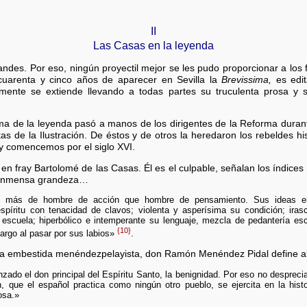
II
Las Casas en la leyenda
andes. Por eso, ningún proyectil mejor se les pudo proporcionar a lo
 cuarenta y cinco años de aparecer en Sevilla la
Brevissima,
es edit
ente se extiende llevando a todas partes su truculenta prosa y su
rma de la leyenda pasó a manos de los dirigentes de la Reforma durante
stas de la Ilustración. De éstos y de otros la heredaron los rebeldes h
y comencemos por el siglo XVI.
en fray Bartolomé de las Casas. Él es el culpable, señalan los índices 
 inmensa grandeza…
, más de hombre de acción que hombre de pensamiento. Sus ideas era
spíritu con tenacidad de clavos; violenta y asperísima su condición; iras
 escuela; hiperbólico e intemperante su lenguaje, mezcla de pedantería esco
{10}
rgo al pasar por sus labios»
.
la embestida menéndezpelayista, don Ramón Menéndez Pidal define al 
zado el don principal del Espíritu Santo, la benignidad. Por eso no desprecia
 que el español practica como ningún otro pueblo, se ejercita en la his
osa.»