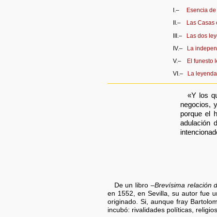
I.–
Esencia de
II.–
Las Casas 
III.–
Las dos ley
IV.–
La independ
V.–
El funesto
VI.–
La leyenda 
«Y los qu
negocios, y
porque el 
adulación d
intencionado
De un libro –
Brevísima relación d
en 1552, en Sevilla, su autor fue 
originado. Si, aunque fray Bartolo
incubó: rivalidades políticas, relig