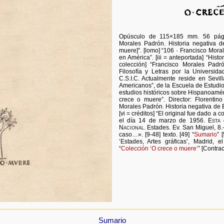
Opúsculo de 115×185 mm. 56 página
Morales Padrón. Historia negativa 
muere]”. [lomo] “106 · Francisco Mora
en América”. [iii = anteportada] “Hist
colección] “Francisco Morales Pad
Filosofía y Letras por la Universida
C.S.I.C. Actualmente reside en Sevil
Americanos”, de la Escuela de Estudi
estudios históricos sobre Hispanoamér
crece o muere”. Director: Florentin
Morales Padrón. Historia negativa de
[vi = créditos] “El original fue dado a 
el día 14 de marzo de 1956.
Esta 
Nacional
. Estades. Ev. San Miguel, 8.-
caso…». [9-48] texto. [49] “
Sumario
” 
‘Estades, Artes gráficas’, Madrid, 
“
Colección ‘O crece o muere’
” [Contra
Sumario