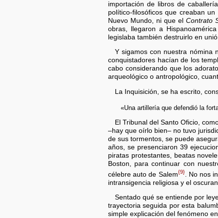
importación de libros de caballerí
político-filosóficos que creaban un
Nuevo Mundo, ni que el
Contrato S
obras, llegaron a Hispanoaméri
legislaba también destruirlo en uni
Y sigamos con nuestra nómina 
conquistadores hacían de los templo
cabo considerando que los adorato
arqueológico o antropológico, cuant
La Inquisición, se ha escrito, cons
«Una artillería que defendió la fort
El Tribunal del Santo Oficio, com
–hay que oírlo bien– no tuvo jurisdi
de sus tormentos, se puede asegura
años, se presenciaron 39 ejecucio
piratas protestantes, beatas novel
Boston, para continuar con nuest
{9}
célebre auto de Salem
. No nos i
intransigencia religiosa y el oscur
Sentado qué se entiende por leye
trayectoria seguida por esta balum
simple explicación del fenómeno en 