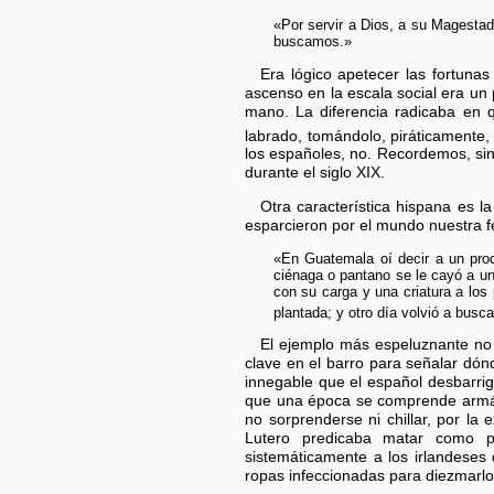
«Por servir a Dios, a su Magestad
buscamos.»
Era lógico apetecer las fortuna
ascenso en la escala social era un 
mano. La diferencia radicaba en q
labrado, tomándolo, piráticamente,
los españoles, no. Recordemos, sin
durante el siglo XIX.
Otra característica hispana es l
esparcieron por el mundo nuestra f
«En Guatemala oí decir a un proc
ciénaga o pantano se le cayó a u
con su carga y una criatura a los 
plantada; y otro día volvió a busc
El ejemplo más espeluznante no 
clave en el barro para señalar dón
innegable que el español desbarrig
que una época se comprende armánd
no sorprenderse ni chillar, por l
Lutero predicaba matar como p
sistemáticamente a los irlandeses 
ropas infeccionadas para diezmarlo