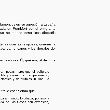
s flamencos en su agresión a España
ada en Frankfort por el emigrante
s no menos terroríficos dieciséis
 las guerras religiosas, quienes, a
ispanoamericanos y los liberales del
acusadores. Él, que era, al decir de
n pocas –prosigue el polígrafo
cible y colérico su temperamento;
lástica y de brutales injurias. La
fraile escribiendo que
ba al mundo, lo odiaba; por eso la
toria de Las Casas con extensión,