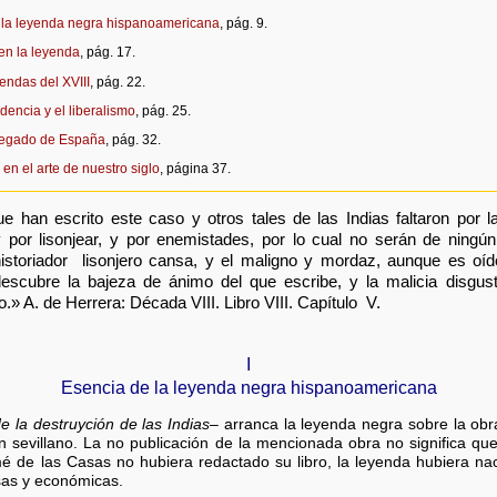
 la leyenda negra hispanoamericana
, pág. 9.
en la leyenda
, pág. 17.
endas del XVIII
, pág. 22.
encia y el liberalismo
, pág. 25.
 legado de España
, pág. 32.
en el arte de nuestro siglo
, página 37.
e han escrito este caso y otros tales de las Indias faltaron por l
 por lisonjear, y por enemistades, por lo cual no serán de ningún
historiador lisonjero cansa, y el maligno y mordaz, aunque es oíd
escubre la bajeza de ánimo del que escribe, y la malicia disgusta
.» A. de Herrera: Década VIII. Libro VIII. Capítulo V.
I
Esencia de la leyenda negra hispanoamericana
e la destruyción de las Indias
– arranca la leyenda negra sobre la ob
un sevillano. La no publicación de la mencionada obra no significa qu
mé de las Casas no hubiera redactado su libro, la leyenda hubiera nac
iosas y económicas.