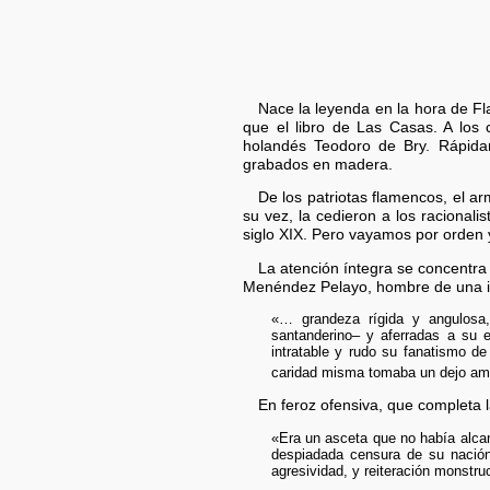
Nace la leyenda en la hora de Fl
que el libro de Las Casas. A los
holandés Teodoro de Bry. Rápidam
grabados en madera.
De los patriotas flamencos, el a
su vez, la cedieron a los racionali
siglo XIX. Pero vayamos por orden 
La atención íntegra se concentra 
Menéndez Pelayo, hombre de una
«… grandeza rígida y angulosa
santanderino– y aferradas a su e
intratable y rudo su fanatismo de
caridad misma tomaba un dejo ama
En feroz ofensiva, que completa 
«Era un asceta que no había alcan
despiadada censura de su nación,
agresividad, y reiteración monstru