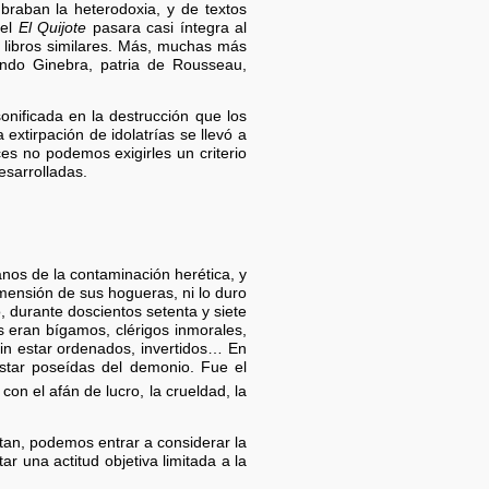
mbraban la heterodoxia, y de textos
del
El Quijote
pasara casi íntegra al
 libros similares. Más, muchas más
do Ginebra, patria de Rousseau,
onificada en la destrucción que los
extirpación de idolatrías se llevó a
s no podemos exigirles un criterio
esarrolladas.
anos de la contaminación herética, y
dimensión de sus hogueras, ni lo duro
 durante doscientos setenta y siete
 eran bígamos, clérigos inmorales,
sin estar ordenados, invertidos… En
star poseídas del demonio. Fue el
on el afán de lucro, la crueldad, la
tan, podemos entrar a considerar la
 una actitud objetiva limitada a la