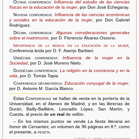
Octava conferencia:
Influencia del estudio de las ciencias
físicas en la educación de la mujer
, por Don José Echegaray.
Novena conferencia:
Influencia de las ciencias económicas
y sociales en la educación de la mujer
, por Don Gabriel
Rodríguez.
Décima conferencia:
Algunas consideraciones generales
sobre el matrimonio
, por D. Florencio Álvarez-Ossorio.
Importancia de la música en la educación de la mujer
,
Conferencia leída
por D. F. Asenjo Barbieri.
Undécima conferencia:
Influencia de la mujer en la
Sociedad
, por D. José Moreno Nieto.
Duodécima conferencia:
La religión en la conciencia y en la
vida
, por D. Tomás Tapia.
Conferencia décimotercia:
Educación conyugal de la mujer
,
por D. Antonio M. García Blanco.
Estas
Conferencias
se hallan de venta en la portería de la
Universidad, en el Ateneo de Madrid, y en las librerías de
Durán, Bailly-Baillière, Leocadio López, San Martín, y
Cuesta, al precio de
un real
de vellón.
– En los mismos puntos se vende
La fiesta literaria en
honor de Cervantes
; un volumen de 96 páginas en 8.º, como
el presente, a
peseta
.
(cubierta 2, cubierta 3 y contracubierta)