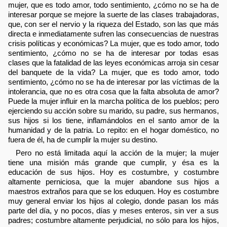
mujer, que es todo amor, todo sentimiento, ¿cómo no se ha de
interesar porque se mejore la suerte de las clases trabajadoras,
que, con ser el nervio y la riqueza del Estado, son las que más
directa e inmediatamente sufren las consecuencias de nuestras
crisis políticas y económicas? La mujer, que es todo amor, todo
sentimiento, ¿cómo no se ha de interesar por todas esas
clases que la fatalidad de las leyes económicas arroja sin cesar
del banquete de la vida? La mujer, que es todo amor, todo
sentimiento, ¿cómo no se ha de interesar por las víctimas de la
intolerancia, que no es otra cosa que la falta absoluta de amor?
Puede la mujer influir en la marcha política de los pueblos; pero
ejerciendo su acción sobre su marido, su padre, sus hermanos,
sus hijos si los tiene, inflamándolos en el santo amor de la
humanidad y de la patria. Lo repito: en el hogar doméstico, no
fuera de él, ha de cumplir la mujer su destino.
Pero no está limitada aquí la acción de la mujer; la mujer
tiene una misión más grande que cumplir, y ésa es la
educación de sus hijos. Hoy es costumbre, y costumbre
altamente perniciosa, que la mujer abandone sus hijos a
maestros extraños para que se los eduquen. Hoy es costumbre
muy general enviar los hijos al colegio, donde pasan los más
parte del día, y no pocos, días y meses enteros, sin ver a sus
padres; costumbre altamente perjudicial, no sólo para los hijos,