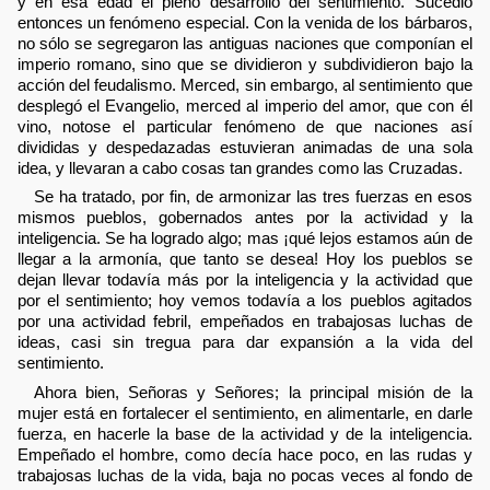
y en esa edad el pleno desarrollo del sentimiento. Sucedió
entonces un fenómeno especial. Con la venida de los bárbaros,
no sólo se segregaron las antiguas naciones que componían el
imperio romano, sino que se dividieron y subdividieron bajo la
acción del feudalismo. Merced, sin embargo, al sentimiento que
desplegó el Evangelio, merced al imperio del amor, que con él
vino, notose el particular fenómeno de que naciones así
divididas y despedazadas estuvieran animadas de una sola
idea, y llevaran a cabo cosas tan grandes como las Cruzadas.
Se ha tratado, por fin, de armonizar las tres fuerzas en esos
mismos pueblos, gobernados antes por la actividad y la
inteligencia. Se ha logrado algo; mas ¡qué lejos estamos aún de
llegar a la armonía, que tanto se desea! Hoy los pueblos se
dejan llevar todavía más por la inteligencia y la actividad que
por el sentimiento; hoy vemos todavía a los pueblos agitados
por una actividad febril, empeñados en trabajosas luchas de
ideas, casi sin tregua para dar expansión a la vida del
sentimiento.
Ahora bien, Señoras y Señores; la principal misión de la
mujer está en fortalecer el sentimiento, en alimentarle, en darle
fuerza, en hacerle la base de la actividad y de la inteligencia.
Empeñado el hombre, como decía hace poco, en las rudas y
trabajosas luchas de la vida, baja no pocas veces al fondo de