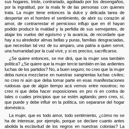
sus hogares, triste, contrariado, agobiado por los desengaños,
por la ingratitud, por la mala fe de las personas con quienes
trata. La mujer tiene entonces la dulce y delicada tarea de
despertar en el hombre el sentimiento, de abrir su corazón al
amor, de contrarrestar el pernicioso influjo que en él hayan
podido producir la maldad y la perfidia de sus semejantes, de
atajar los vuelos del egoísmo y la avaricia, de recordarle que
hay a su alrededor almas bellas y puras, familias desgraciadas,
que necesitan tal vez de su amparo, una patria a quien servir,
una humanidad por la cual vivir, y si es preciso, sacrificarse.
¿Se quiere entonces, se me dirá, que la mujer sea también
política? ¿Se quiere que la mujer tercie también en las ardientes
luchas de los partidos? No, a buen seguro; no creo que la mujer
deba nunca mezclarse en nuestras sangrientas luchas civiles;
no creo ni aún que deba tomar parte en esas manifestaciones
ruidosas que de algún tiempo acá vemos entre nosotros; no
creo ni que deba hacer exposiciones en pro ni en contra de
tales o cuales principios que se estén agitando; pero creo, sí,
que puede y debe influir en la política, sin separarse del hogar
doméstico.
La mujer, que es todo amor, todo sentimiento, ¿cómo no se
ha de interesar, por ejemplo, porque se declare cuanto antes
abolida la esclavitud de los negros en nuestras colonias? La