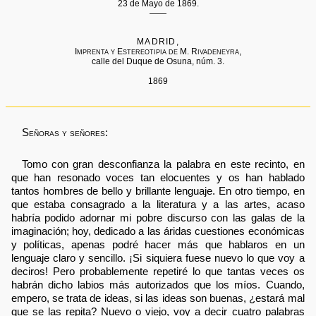
23 de Mayo de 1869.
——
MADRID,
Imprenta y Estereotipia de M. Rivadeneyra,
calle del Duque de Osuna, núm. 3.
1869
Señoras y señores:
Tomo con gran desconfianza la palabra en este recinto, en
que han resonado voces tan elocuentes y os han hablado
tantos hombres de bello y brillante lenguaje. En otro tiempo, en
que estaba consagrado a la literatura y a las artes, acaso
habría podido adornar mi pobre discurso con las galas de la
imaginación; hoy, dedicado a las áridas cuestiones económicas
y políticas, apenas podré hacer más que hablaros en un
lenguaje claro y sencillo. ¡Si siquiera fuese nuevo lo que voy a
deciros! Pero probablemente repetiré lo que tantas veces os
habrán dicho labios más autorizados que los míos. Cuando,
empero, se trata de ideas, si las ideas son buenas, ¿estará mal
que se las repita? Nuevo o viejo, voy a decir cuatro palabras