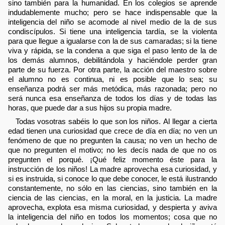
sino también para la humanidad. En los colegios se aprende
indudablemente mucho; pero se hace indispensable que la
inteligencia del niño se acomode al nivel medio de la de sus
condiscípulos. Si tiene una inteligencia tardía, se la violenta
para que llegue a igualarse con la de sus camaradas; si la tiene
viva y rápida, se la condena a que siga el paso lento de la de
los demás alumnos, debilitándola y haciéndole perder gran
parte de su fuerza. Por otra parte, la acción del maestro sobre
el alumno no es continua, ni es posible que lo sea; su
enseñanza podrá ser más metódica, más razonada; pero no
será nunca esa enseñanza de todos los días y de todas las
horas, que puede dar a sus hijos su propia madre.
Todas vosotras sabéis lo que son los niños. Al llegar a cierta
edad tienen una curiosidad que crece de día en día; no ven un
fenómeno de que no pregunten la causa; no ven un hecho de
que no pregunten el motivo; no les decís nada de que no os
pregunten el porqué. ¡Qué feliz momento éste para la
instrucción de los niños! La madre aprovecha esa curiosidad, y
si es instruida, si conoce lo que debe conocer, le está ilustrando
constantemente, no sólo en las ciencias, sino también en la
ciencia de las ciencias, en la moral, en la justicia. La madre
aprovecha, explota esa misma curiosidad, y despierta y aviva
la inteligencia del niño en todos los momentos; cosa que no