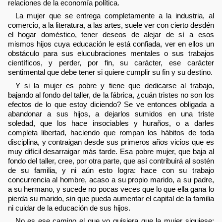
relaciones de la economía política.
La mujer que se entrega completamente a la industria, al
comercio, a la literatura, a las artes, suele ver con cierto desdén
el hogar doméstico, tener deseos de alejar de sí a esos
mismos hijos cuya educación le está confiada, ver en ellos un
obstáculo para sus elucubraciones mentales o sus trabajos
científicos, y perder, por fin, su carácter, ese carácter
sentimental que debe tener si quiere cumplir su fin y su destino.
Y si la mujer es pobre y tiene que dedicarse al trabajo,
bajando al fondo del taller, de la fábrica, ¿cuán tristes no son los
efectos de lo que estoy diciendo? Se ve entonces obligada a
abandonar a sus hijos, a dejarlos sumidos en una triste
soledad, que los hace insociables y huraños, o a darles
completa libertad, haciendo que rompan los hábitos de toda
disciplina, y contraigan desde sus primeros años vicios que es
muy difícil desarraigar más tarde. Esa pobre mujer, que baja al
fondo del taller, cree, por otra parte, que así contribuirá al sostén
de su familia, y ni aún esto logra: hace con su trabajo
concurrencia al hombre, acaso a su propio marido, a su padre,
a su hermano, y sucede no pocas veces que lo que ella gana lo
pierda su marido, sin que pueda aumentar el capital de la familia
ni cuidar de la educación de sus hijos.
No es ese camino el que yo quisiera que la mujer siguiese;