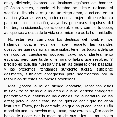
estoy diciendo, favorece los instintos egoístas del hombre.
¡Cuántas veces, cuando el hombre se siente inclinado al
sacrificio, llevada la mujer de un ciego amor, le detiene en su
camino! ¡Cuántas veces, no teniendo la mujer suficiente fuerza
para dominar su cariño, ataja los generosos impulsos del
hombre, no diciéndole, como debiera!: «¡Ve y cumple tu deber,
aunque sea a costa de tu vida eres miembro de la humanidad!»
No están aún cumplidos los destinos del hombre; nos
hallamos todavía lejos de haber resuelto las grandes
cuestiones que nos agitan hace siglos; tenemos todavía delante
de nosotros cuestiones sociales, cuyo solo planteamiento
espanta, pero que tarde o temprano habrá que resolver. Y
preciso es que, fija nuestra vista en las generaciones pasadas
y las presentes, tengamos suficiente fuerza, suficiente
desinterés, suficiente abnegación para sacrificarnos por la
resolución de estos pavorosos problemas.
Mas, ¿podrá la mujer, siendo ignorante, llenar tan difícil
misión? Yo he dicho que no creo que la mujer deba entregarse
por completo al estudio de las ciencias, de la literatura, de las
artes; pero, al decir esto, no he querido decir que no deba
instruirse. Estoy, por lo contrario, en que no puede llenar su fin
moral sin una instrucción muy vasta, muy extensa. ¿Por dónde
había de poder ser la maestra de sus hijos, si no tuviera