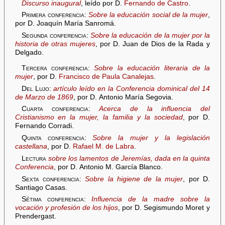
Discurso inaugural
, leído por D.
Fernando de Castro
.
Primera conferencia:
Sobre la educación social de la mujer
,
por D. Joaquín María Sanromá.
Segunda conferencia:
Sobre la educación de la mujer por la
historia de otras mujeres
, por D. Juan de Dios de la Rada y
Delgado.
Tercera conferencia:
Sobre la educación literaria de la
mujer
, por D.
Francisco de Paula Canalejas
.
Del Lujo:
artículo leído en la Conferencia dominical del 14
de Marzo de 1869
, por D. Antonio María Segovia.
Cuarta conferencia:
Acerca de la influencia del
Cristianismo en la mujer, la familia y la sociedad
, por D.
Fernando Corradi.
Quinta conferencia:
Sobre la mujer y la legislación
castellana
, por D.
Rafael M. de Labra
.
Lectura
sobre los lamentos de Jeremías, dada en la quinta
Conferencia
, por D. Antonio M. García Blanco.
Sexta conferencia:
Sobre la higiene de la mujer
, por D.
Santiago Casas.
Sétima conferencia:
Influencia de la madre sobre la
vocación y profesión de los hijos
, por D. Segismundo Moret y
Prendergast.