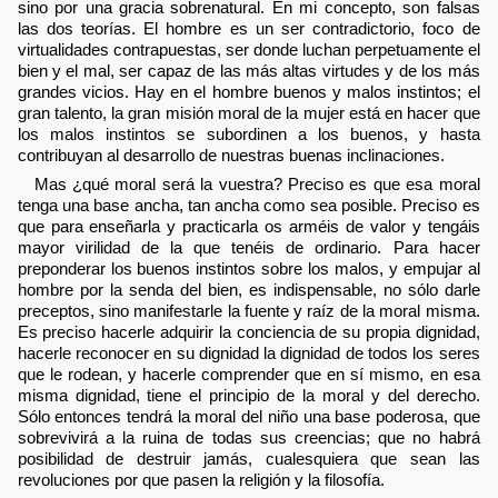
sino por una gracia sobrenatural. En mi concepto, son falsas
las dos teorías. El hombre es un ser contradictorio, foco de
virtualidades contrapuestas, ser donde luchan perpetuamente el
bien y el mal, ser capaz de las más altas virtudes y de los más
grandes vicios. Hay en el hombre buenos y malos instintos; el
gran talento, la gran misión moral de la mujer está en hacer que
los malos instintos se subordinen a los buenos, y hasta
contribuyan al desarrollo de nuestras buenas inclinaciones.
Mas ¿qué moral será la vuestra? Preciso es que esa moral
tenga una base ancha, tan ancha como sea posible. Preciso es
que para enseñarla y practicarla os arméis de valor y tengáis
mayor virilidad de la que tenéis de ordinario. Para hacer
preponderar los buenos instintos sobre los malos, y empujar al
hombre por la senda del bien, es indispensable, no sólo darle
preceptos, sino manifestarle la fuente y raíz de la moral misma.
Es preciso hacerle adquirir la conciencia de su propia dignidad,
hacerle reconocer en su dignidad la dignidad de todos los seres
que le rodean, y hacerle comprender que en sí mismo, en esa
misma dignidad, tiene el principio de la moral y del derecho.
Sólo entonces tendrá la moral del niño una base poderosa, que
sobrevivirá a la ruina de todas sus creencias; que no habrá
posibilidad de destruir jamás, cualesquiera que sean las
revoluciones por que pasen la religión y la filosofía.