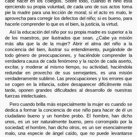
cabe hacer en los colegios. Sobre todo, cuando el niño está
ejerciendo su propia voluntad, de cada uno de sus actos toma
pie la madre para una lección de moral; si el acto es malo, le
aprovecha para corregir los defectos del niño; si es bueno, para
hacerle comprender lo que es el bien, la justicia, la virtud.
Así la educación del niño por su propia madre es superior a la
de los maestros, por ilustrados que sean. ¿Cabe ya misión
más alta que la de la mujer? Abrir el alma del niño a la
conciencia del bien, ilustrar su entendimiento, purgándole de
todo género de preocupaciones, y haciéndole comprender la
verdadera causa de cada fenómeno y la razón de cada aserto,
excitar, y moderar al mismo tiempo, su actividad, haciéndola
redundar en provecho de sus semejantes, es una misión
verdaderamente sublime. Las preocupaciones y los errores que
se cogen en la infancia, sobre desaparecer difícilmente más
tarde, oponen grandes dificultades al desarrollo de nuestras
fuerzas intelectuales.
Pero cuando brilla más especialmente la mujer es cuando se
dedica a formar la conciencia de ese niño para hacer de él un
ciudadano bueno y un hombre probo. El hombre, han dicho
unos, es un ser naturalmente bueno, pero corrompido por la
sociedad; el hombre, han dicho otros, es un ser esencialmente
malo, una especie de ángel caído, que no puede levantarse