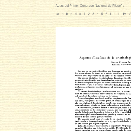
Actas del Primer Congreso Nacional de Filosofía
‹‹‹
a
b
c
d
e
1
2
3
4
5
6
I
II
III
IV
V