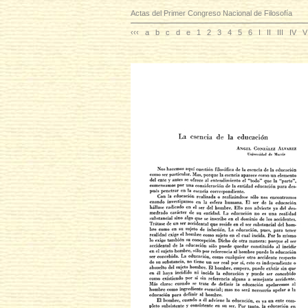
Actas del Primer Congreso Nacional de Filosofía
‹‹‹
a
b
c
d
e
1
2
3
4
5
6
I
II
III
IV
V