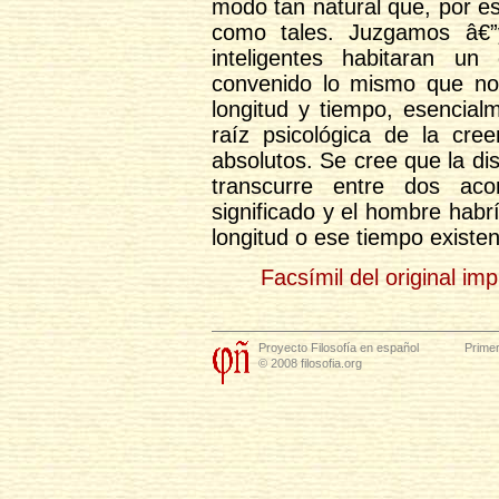
modo tan natural que, por e
como tales. Juzgamos â€”
inteligentes habitaran u
convenido lo mismo que no
longitud y tiempo, esencial
raíz psicológica de la cr
absolutos. Se cree que la di
transcurre entre dos aco
significado y el hombre hab
longitud o ese tiempo existe
Facsímil del original im
Proyecto Filosofía en español
Primer
© 2008 filosofia.org