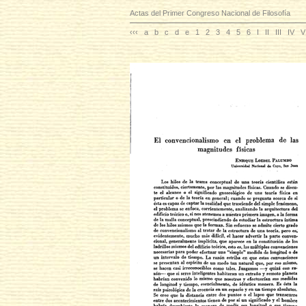
Actas del Primer Congreso Nacional de Filosofía
‹‹‹
a
b
c
d
e
1
2
3
4
5
6
I
II
III
IV
V