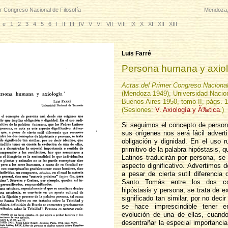
r Congreso Nacional de Filosofía
Mendoza,
e
1
2
3
4
5
6
I
II
III
IV
V
VI
VII
VIII
IX
X
XI
XII
XIII
Luis Farré
Persona humana y axiol
Actas del Primer Congreso Nacional
(Mendoza 1949), Universidad Nacio
Buenos Aires 1950, tomo II, págs. 
(Sesiones:
V. Axiología y Ã‰tica
.)
Si seguimos el concepto de person
sus orígenes nos será fácil adverti
obligación y dignidad. En el uso r
primitivo de la palabra hipóstasis, 
Latinos traducirán por persona, se
aspecto dignificativo. Advertimos 
a pesar de cierta sutil diferencia
Santo Tomás entre los dos c
hipóstasis y persona, se trata de e
significado tan similar, por no decir
se hace imprescindible tener e
evolución de una de ellas, cuando
desentrañar la especial importancia