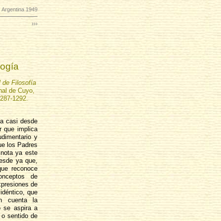
 Argentina 1949
›››
ogía
 de Filosofía
nal de Cuyo,
1287-1292.
a casi desde
r que implica
udimentario y
que los Padres
 nota ya este
desde ya que,
 que reconoce
onceptos de
xpresiones de
 idéntico, que
n cuenta la
 se aspira a
 o sentido de