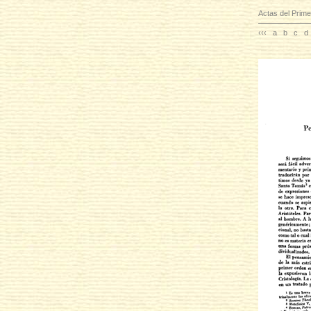
Actas del Prime
‹‹‹
a
b
c
d