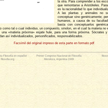
la otra. Para comprender a los esco
que remontarse a Aristóteles. Para 
es la racionalidad lo que individual
A las plantas y animales no s
conceptuar sino genéricamente; per
humanos, a causa de su facultad 
basta con conceptuarlos genéri
o como tal o cual individuo, un compuesto, sinolon, en el cual la materia no 
o una «materia próxima» esjate hule, para una forma próxima. Sócrates y
dan así individualizados, personificados, responsabilizados.
Facsímil del original impreso de esta parte en formato pdf
to Filosofía en español
Primer Congreso Nacional de Filosofía
filos
filosofia.org
Mendoza, Argentina 1949