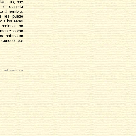
lásticos, hay
el Estagirita
iza al hombre.
e les puede
o a los seres
racional, no
camente como
es materia en
 Corisco, por
ofía administrada