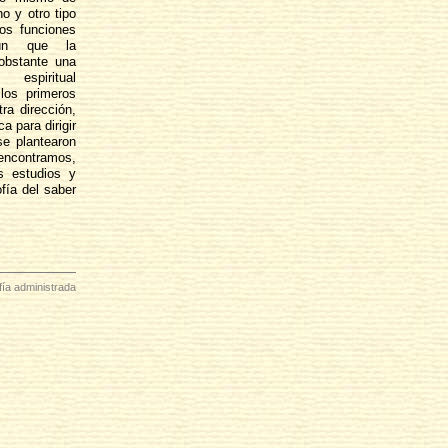
o y otro tipo
dos funciones
egún que la
obstante una
spiritual
los primeros
ra dirección,
a para dirigir
se plantearon
 encontramos,
s estudios y
fía del saber
ofía administrada