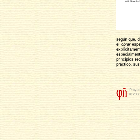
según que, de
el
obrar
espe
explícitamen
especialmen
principios r
práctico, sus
Proyec
© 2008 