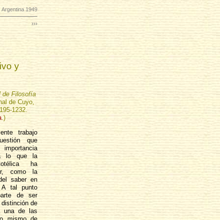
 Argentina 1949
›››
ivo y
 de Filosofía
nal de Cuyo,
1195-1232.
a
.)
ente trabajo
uestión que
mportancia
a lo que la
totélica ha
or, como la
del saber en
 A tal punto
parte de ser
a distinción de
a una de las
odo mismo de