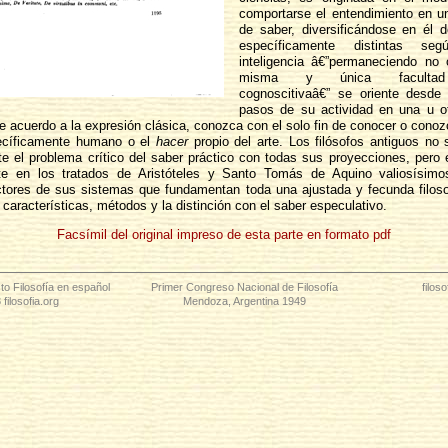
comportarse el entendimiento en un
de saber, diversificándose en él 
específicamente distintas s
inteligencia â€”permaneciendo no 
misma y única facultad e
cognoscitivaâ€” se oriente desde 
pasos de su actividad en una u ot
 acuerdo a la expresión clásica, conozca con el solo fin de conocer o conozc
cíficamente humano o el
hacer
propio del arte. Los filósofos antiguos no 
te el problema crítico del saber práctico con todas sus proyecciones, pero
te en los tratados de Aristóteles y Santo Tomás de Aquino valiosísimo
ectores de sus sistemas que fundamentan toda una ajustada y fecunda filoso
 características, métodos y la distinción con el saber especulativo.
Facsímil del original impreso de esta parte en formato pdf
to Filosofía en español
Primer Congreso Nacional de Filosofía
filos
filosofia.org
Mendoza, Argentina 1949