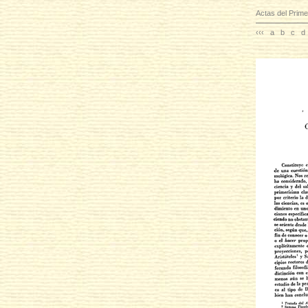
Actas del Prime
‹‹‹
a
b
c
d