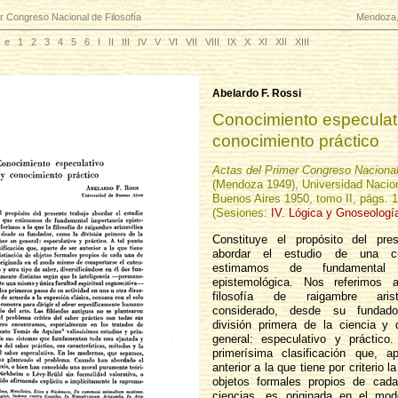
r Congreso Nacional de Filosofía
Mendoza,
e
1
2
3
4
5
6
I
II
III
IV
V
VI
VII
VIII
IX
X
XI
XII
XIII
Abelardo F. Rossi
Conocimiento especulat
conocimiento práctico
Actas del Primer Congreso Nacional
(Mendoza 1949), Universidad Nacio
Buenos Aires 1950, tomo II, págs. 
(Sesiones:
IV. Lógica y Gnoseologí
Constituye el propósito del pres
abordar el estudio de una c
estimamos de fundamental i
epistemológica. Nos referimos 
filosofía de raigambre aris
considerado, desde su fundad
división primera de la ciencia y 
general: especulativo y práctico.
primerísima clasificación que, a
anterior a la que tiene por criterio l
objetos formales propios de cad
ciencias, es originada en el m