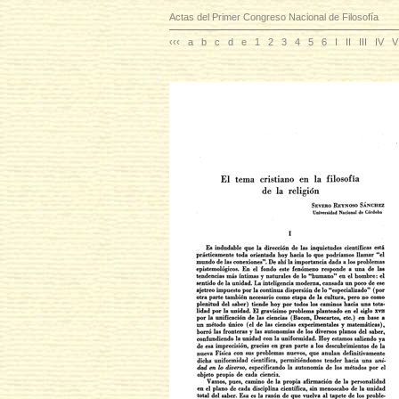
Actas del Primer Congreso Nacional de Filosofía
‹‹‹
a
b
c
d
e
1
2
3
4
5
6
I
II
III
IV
V