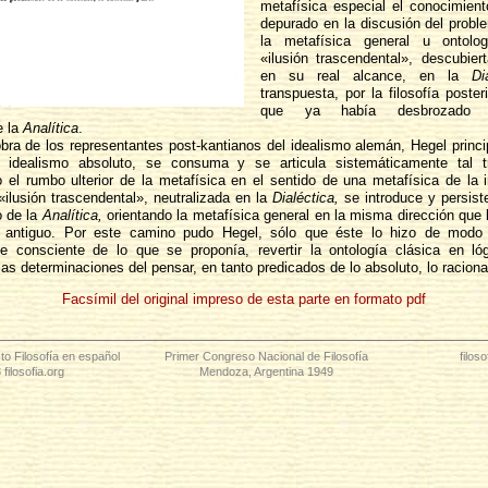
metafísica especial el conocimient
depurado en la discusión del probl
la metafísica general u ontolo
«ilusión trascendental», descubier
en su real alcance, en la
Di
transpuesta, por la filosofía posteri
que ya había desbrozado 
e la
Analítica
.
obra de los representantes post-kantianos del idealismo alemán, Hegel princ
 idealismo absoluto, se consuma y se articula sistemáticamente tal tr
 el rumbo ulterior de la metafísica en el sentido de una metafísica de la in
«ilusión trascendental», neutralizada en la
Dialéctica,
se introduce y persiste
o de la
Analítica,
orientando la metafísica general en la misma dirección que l
 antiguo. Por este camino pudo Hegel, sólo que éste lo hizo de modo 
e consciente de lo que se proponía, revertir la ontología clásica en lóg
as determinaciones del pensar, en tanto predicados de lo absoluto, lo raciona
Facsímil del original impreso de esta parte en formato pdf
to Filosofía en español
Primer Congreso Nacional de Filosofía
filos
filosofia.org
Mendoza, Argentina 1949