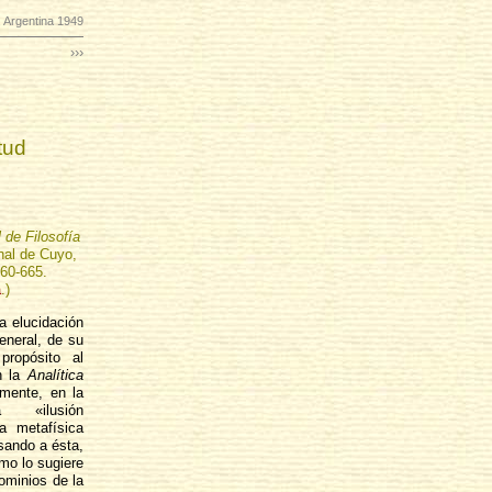
 Argentina 1949
›››
tud
 de Filosofía
nal de Cuyo,
660-665.
a
.)
a elucidación
general, de su
propósito al
en la
Analítica
amente, en la
«ilusión
a metafísica
usando a ésta,
mo lo sugiere
ominios de la