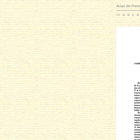
Actas del Prime
‹‹‹
a
b
c
d