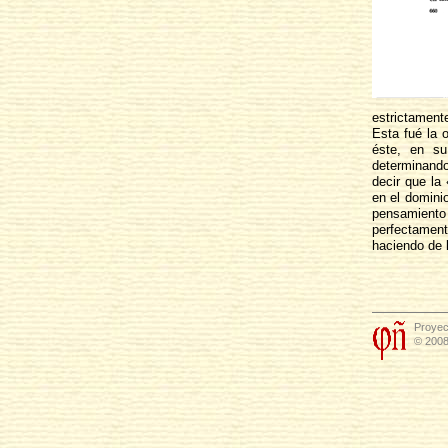
estrictament
Esta fué la 
éste, en su
determinando
decir que la 
en el domini
pensamiento
perfectament
haciendo de l
Proyec
© 2008 