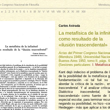
r Congreso Nacional de Filosofía
Mendoza,
e
1
2
3
4
5
6
I
II
III
IV
V
VI
VII
VIII
IX
X
XI
XII
XIII
Carlos Astrada
La metafísica de la infini
como resultado de la
«ilusión trascendental»
Actas del Primer Congreso Nacional
(Mendoza 1949), Universidad Nacio
Buenos Aires 1950, tomo II, págs. 
(Sesiones particulares:
I. Metafísic
Kant dejó indeciso el problema de l
de la posibilidad de la metafísica 
fundamentación –si tal fué su 
abordar la crítica de la razón–, 
trascendental.
Y al analizar crític
Dialéctica trascendental,
la 
trascendental» como fuente de l
especial escolar, para terminar rec
negando su posibilidad, no hizo –co
Heidegger– más que aplicar a los d