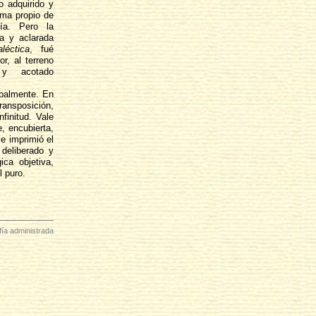
o adquirido y
ema propio de
gía. Pero la
ta y aclarada
aléctica
, fué
or, al terreno
y acotado
ipalmente. En
ansposición,
finitud. Vale
, encubierta,
e imprimió el
deliberado y
ica objetiva,
l puro.
ofía administrada