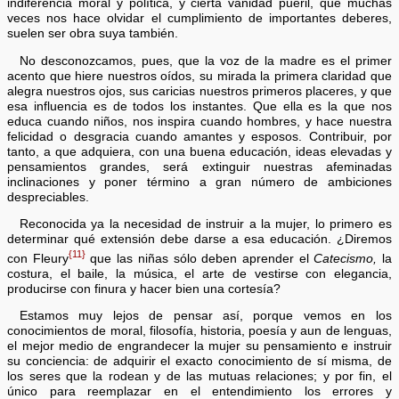
indiferencia moral y política, y cierta vanidad pueril, que muchas
veces nos hace olvidar el cumplimiento de importantes deberes,
suelen ser obra suya también.
No desconozcamos, pues, que la voz de la madre es el primer
acento que hiere nuestros oídos, su mirada la primera claridad que
alegra nuestros ojos, sus caricias nuestros primeros placeres, y que
esa influencia es de todos los instantes. Que ella es la que nos
educa cuando niños, nos inspira cuando hombres, y hace nuestra
felicidad o desgracia cuando amantes y esposos. Contribuir, por
tanto, a que adquiera, con una buena educación, ideas elevadas y
pensamientos grandes, será extinguir nuestras afeminadas
inclinaciones y poner término a gran número de ambiciones
despreciables.
Reconocida ya la necesidad de instruir a la mujer, lo primero es
determinar qué extensión debe darse a esa educación. ¿Diremos
{11}
con Fleury
que las niñas sólo deben aprender el
Catecismo,
la
costura, el baile, la música, el arte de vestirse con elegancia,
producirse con finura y hacer bien una cortesía?
Estamos muy lejos de pensar así, porque vemos en los
conocimientos de moral, filosofía, historia, poesía y aun de lenguas,
el mejor medio de engrandecer la mujer su pensamiento e instruir
su conciencia: de adquirir el exacto conocimiento de sí misma, de
los seres que la rodean y de las mutuas relaciones; y por fin, el
único para reemplazar en el entendimiento los errores y