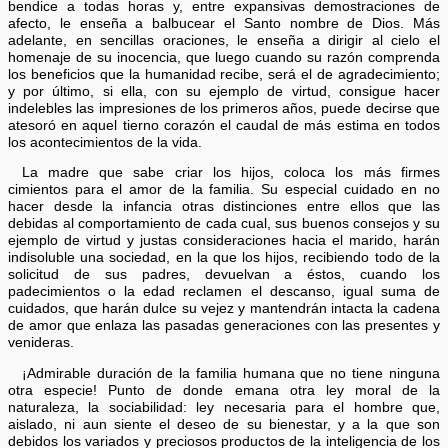
bendice a todas horas y, entre expansivas demostraciones de
afecto, le enseña a balbucear el Santo nombre de Dios. Más
adelante, en sencillas oraciones, le enseña a dirigir al cielo el
homenaje de su inocencia, que luego cuando su razón comprenda
los beneficios que la humanidad recibe, será el de agradecimiento;
y por último, si ella, con su ejemplo de virtud, consigue hacer
indelebles las impresiones de los primeros años, puede decirse que
atesoró en aquel tierno corazón el caudal de más estima en todos
los acontecimientos de la vida.
La madre que sabe criar los hijos, coloca los más firmes
cimientos para el amor de la familia. Su especial cuidado en no
hacer desde la infancia otras distinciones entre ellos que las
debidas al comportamiento de cada cual, sus buenos consejos y su
ejemplo de virtud y justas consideraciones hacia el marido, harán
indisoluble una sociedad, en la que los hijos, recibiendo todo de la
solicitud de sus padres, devuelvan a éstos, cuando los
padecimientos o la edad reclamen el descanso, igual suma de
cuidados, que harán dulce su vejez y mantendrán intacta la cadena
de amor que enlaza las pasadas generaciones con las presentes y
venideras.
¡Admirable duración de la familia humana que no tiene ninguna
otra especie! Punto de donde emana otra ley moral de la
naturaleza, la sociabilidad: ley necesaria para el hombre que,
aislado, ni aun siente el deseo de su bienestar, y a la que son
debidos los variados y preciosos productos de la inteligencia de los