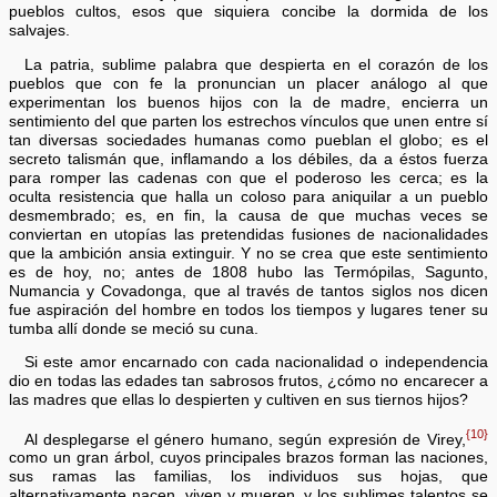
pueblos cultos, esos que siquiera concibe la dormida de los
salvajes.
La patria, sublime palabra que despierta en el corazón de los
pueblos que con fe la pronuncian un placer análogo al que
experimentan los buenos hijos con la de madre, encierra un
sentimiento del que parten los estrechos vínculos que unen entre sí
tan diversas sociedades humanas como pueblan el globo; es el
secreto talismán que, inflamando a los débiles, da a éstos fuerza
para romper las cadenas con que el poderoso les cerca; es la
oculta resistencia que halla un coloso para aniquilar a un pueblo
desmembrado; es, en fin, la causa de que muchas veces se
conviertan en utopías las pretendidas fusiones de nacionalidades
que la ambición ansia extinguir. Y no se crea que este sentimiento
es de hoy, no; antes de 1808 hubo las Termópilas, Sagunto,
Numancia y Covadonga, que al través de tantos siglos nos dicen
fue aspiración del hombre en todos los tiempos y lugares tener su
tumba allí donde se meció su cuna.
Si este amor encarnado con cada nacionalidad o independencia
dio en todas las edades tan sabrosos frutos, ¿cómo no encarecer a
las madres que ellas lo despierten y cultiven en sus tiernos hijos?
{10}
Al desplegarse el género humano, según expresión de Virey,
como un gran árbol, cuyos principales brazos forman las naciones,
sus ramas las familias, los individuos sus hojas, que
alternativamente nacen, viven y mueren, y los sublimes talentos se