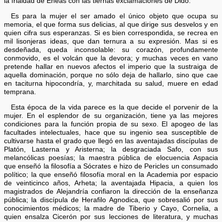
la frialdad de Eneas con las tiernas exclamaciones de Dido.
Es para la mujer el ser amado el único objeto que ocupa su
memoria, el que forma sus delicias, al que dirige sus desvelos y en
quien cifra sus esperanzas. Si es bien correspondida, se recrea en
mil lisonjeras ideas, que dan ternura a su expresión. Mas si es
desdeñada, queda inconsolable: su corazón, profundamente
conmovido, es el volcán que la devora; y muchas veces en vano
pretende hallar en nuevos afectos el imperio que la sustraiga de
aquella dominación, porque no sólo deja de hallarlo, sino que cae
en taciturna hipocondría, y, marchitada su salud, muere en edad
temprana.
Esta época de la vida parece es la que decide el porvenir de la
mujer. En el esplendor de su organización, tiene ya las mejores
condiciones para la función propia de su sexo. El apogeo de las
facultades intelectuales, hace que su ingenio sea susceptible de
cultivarse hasta el grado que llegó en las aventajadas discípulas de
Platón, Lasterna y Aristerna; la desgraciada Safo, con sus
melancólicas poesías; la maestra pública de elocuencia Aspacia
que enseñó la filosofía a Sócrates e hizo de Pericles un consumado
político; la que enseñó filosofía moral en la Academia por espacio
de veinticinco años, Arheta; la aventajada Hipacia, a quien los
magistrados de Alejandría confiaron la dirección de la enseñanza
pública; la discípula de Herafilo Agnodica, que sobresalió por sus
conocimientos médicos; la madre de Tiberio y Cayo, Cornelia, a
quien ensalza Cicerón por sus lecciones de literatura, y muchas