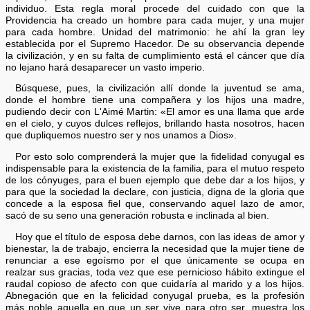
individuo. Esta regla moral procede del cuidado con que la
Providencia ha creado un hombre para cada mujer, y una mujer
para cada hombre. Unidad del matrimonio: he ahí la gran ley
establecida por el Supremo Hacedor. De su observancia depende
la civilización, y en su falta de cumplimiento está el cáncer que día
no lejano hará desaparecer un vasto imperio.
Búsquese, pues, la civilización allí donde la juventud se ama,
donde el hombre tiene una compañera y los hijos una madre,
pudiendo decir con L'Aimé Martin: «El amor es una llama que arde
en el cielo, y cuyos dulces reflejos, brillando hasta nosotros, hacen
que dupliquemos nuestro ser y nos unamos a Dios».
Por esto solo comprenderá la mujer que la fidelidad conyugal es
indispensable para la existencia de la familia, para el mutuo respeto
de los cónyuges, para el buen ejemplo que debe dar a los hijos, y
para que la sociedad la declare, con justicia, digna de la gloria que
concede a la esposa fiel que, conservando aquel lazo de amor,
sacó de su seno una generación robusta e inclinada al bien.
Hoy que el título de esposa debe darnos, con las ideas de amor y
bienestar, la de trabajo, encierra la necesidad que la mujer tiene de
renunciar a ese egoísmo por el que únicamente se ocupa en
realzar sus gracias, toda vez que ese pernicioso hábito extingue el
raudal copioso de afecto con que cuidaría al marido y a los hijos.
Abnegación que en la felicidad conyugal prueba, es la profesión
más noble aquella en que un ser vive para otro ser, muestra los