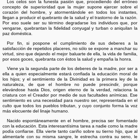
Los celos son la funesta pasión que, procediendo del erróneo
concepto de superioridad que la mujer supone ejercer sobre el
corazón del hombre, y atormentándole en todos los instantes,
llegan a producir el quebranto de la salud y el trastorno de la razón.
Por eso suele ser su término degradarse los individuos que, por
vengarse, quebrantan la fidelidad conyugal y turban o aniquilan la
paz doméstica.
Por fin, si pospone el cumplimiento de sus deberes a la
satisfacción de repetidos placeres, no sólo se expone a manchar su
virtud, sino que dejando el mejor baluarte de ella, la vida de familia,
por esos goces, quebranta con éstos la salud y empaña la honra.
Viene ya la segunda parte de los deberes de la madre, por ser a
ella a quien especialmente estará confiada la educación moral de
los hijos; y el sentimiento de la Divinidad es la primera ley de la
naturaleza, de que el hombre no puede prescindir, porque
elevándose hasta Dios, origen eterno de la verdad, relaciona la
criatura con el Creador por medio de sus facultades anímicas. Ese
sentimiento es una necesidad para nuestro ser, representada en el
culto que todos los pueblos tributan, y cuyo conjunto forma la voz
más elocuente del linaje humano.
Nacido espontáneamente en el hombre, precisa ser fomentado
con la educación. Esta interesantísima tarea a nadie como la madre
podía confiarse. Ella vierte tanto cariño sobre su tierno hijo, que al
alimentarle con su misma sangre, le estrecha contra su seno, le