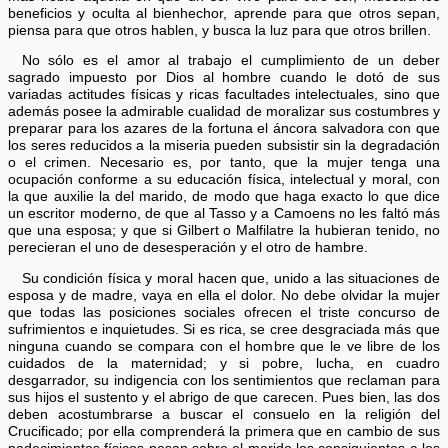
beneficios y oculta al bienhechor, aprende para que otros sepan,
piensa para que otros hablen, y busca la luz para que otros brillen.
No sólo es el amor al trabajo el cumplimiento de un deber
sagrado impuesto por Dios al hombre cuando le dotó de sus
variadas actitudes físicas y ricas facultades intelectuales, sino que
además posee la admirable cualidad de moralizar sus costumbres y
preparar para los azares de la fortuna el áncora salvadora con que
los seres reducidos a la miseria pueden subsistir sin la degradación
o el crimen. Necesario es, por tanto, que la mujer tenga una
ocupación conforme a su educación física, intelectual y moral, con
la que auxilie la del marido, de modo que haga exacto lo que dice
un escritor moderno, de que al Tasso y a Camoens no les faltó más
que una esposa; y que si Gilbert o Malfilatre la hubieran tenido, no
perecieran el uno de desesperación y el otro de hambre.
Su condición física y moral hacen que, unido a las situaciones de
esposa y de madre, vaya en ella el dolor. No debe olvidar la mujer
que todas las posiciones sociales ofrecen el triste concurso de
sufrimientos e inquietudes. Si es rica, se cree desgraciada más que
ninguna cuando se compara con el hombre que le ve libre de los
cuidados de la maternidad; y si pobre, lucha, en cuadro
desgarrador, su indigencia con los sentimientos que reclaman para
sus hijos el sustento y el abrigo de que carecen. Pues bien, las dos
deben acostumbrarse a buscar el consuelo en la religión del
Crucificado; por ella comprenderá la primera que en cambio de sus