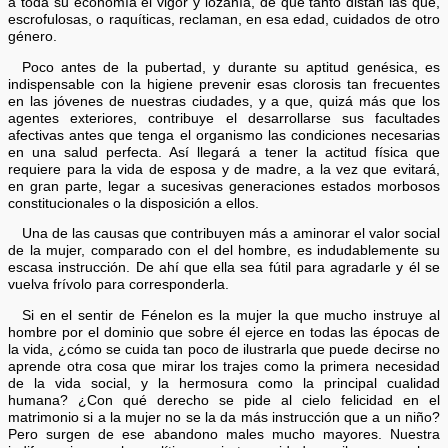
a toda su economía el vigor y lozanía, de que tanto distan las que,
escrofulosas, o raquíticas, reclaman, en esa edad, cuidados de otro
género.
Poco antes de la pubertad, y durante su aptitud genésica, es
indispensable con la higiene prevenir esas clorosis tan frecuentes
en las jóvenes de nuestras ciudades, y a que, quizá más que los
agentes exteriores, contribuye el desarrollarse sus facultades
afectivas antes que tenga el organismo las condiciones necesarias
en una salud perfecta. Así llegará a tener la actitud física que
requiere para la vida de esposa y de madre, a la vez que evitará,
en gran parte, legar a sucesivas generaciones estados morbosos
constitucionales o la disposición a ellos.
Una de las causas que contribuyen más a aminorar el valor social
de la mujer, comparado con el del hombre, es indudablemente su
escasa instrucción. De ahí que ella sea fútil para agradarle y él se
vuelva frívolo para corresponderla.
Si en el sentir de Fénelon es la mujer la que mucho instruye al
hombre por el dominio que sobre él ejerce en todas las épocas de
la vida, ¿cómo se cuida tan poco de ilustrarla que puede decirse no
aprende otra cosa que mirar los trajes como la primera necesidad
de la vida social, y la hermosura como la principal cualidad
humana? ¿Con qué derecho se pide al cielo felicidad en el
matrimonio si a la mujer no se la da más instrucción que a un niño?
Pero surgen de ese abandono males mucho mayores. Nuestra