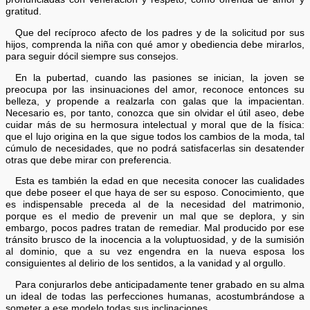
gratitud.
Que del recíproco afecto de los padres y de la solicitud por sus
hijos, comprenda la niña con qué amor y obediencia debe mirarlos,
para seguir dócil siempre sus consejos.
En la pubertad, cuando las pasiones se inician, la joven se
preocupa por las insinuaciones del amor, reconoce entonces su
belleza, y propende a realzarla con galas que la impacientan.
Necesario es, por tanto, conozca que sin olvidar el útil aseo, debe
cuidar más de su hermosura intelectual y moral que de la física:
que el lujo origina en la que sigue todos los cambios de la moda, tal
cúmulo de necesidades, que no podrá satisfacerlas sin desatender
otras que debe mirar con preferencia.
Esta es también la edad en que necesita conocer las cualidades
que debe poseer el que haya de ser su esposo. Conocimiento, que
es indispensable preceda al de la necesidad del matrimonio,
porque es el medio de prevenir un mal que se deplora, y sin
embargo, pocos padres tratan de remediar. Mal producido por ese
tránsito brusco de la inocencia a la voluptuosidad, y de la sumisión
al dominio, que a su vez engendra en la nueva esposa los
consiguientes al delirio de los sentidos, a la vanidad y al orgullo.
Para conjurarlos debe anticipadamente tener grabado en su alma
un ideal de todas las perfecciones humanas, acostumbrándose a
someter a ese modelo todas sus inclinaciones.