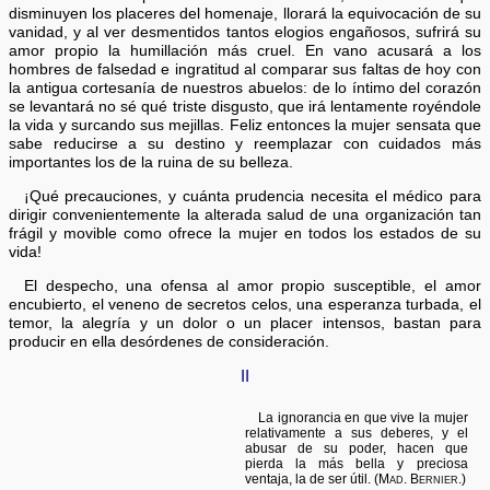
disminuyen los placeres del homenaje, llorará la equivocación de su
vanidad, y al ver desmentidos tantos elogios engañosos, sufrirá su
amor propio la humillación más cruel. En vano acusará a los
hombres de falsedad e ingratitud al comparar sus faltas de hoy con
la antigua cortesanía de nuestros abuelos: de lo íntimo del corazón
se levantará no sé qué triste disgusto, que irá lentamente royéndole
la vida y surcando sus mejillas. Feliz entonces la mujer sensata que
sabe reducirse a su destino y reemplazar con cuidados más
importantes los de la ruina de su belleza.
¡Qué precauciones, y cuánta prudencia necesita el médico para
dirigir convenientemente la alterada salud de una organización tan
frágil y movible como ofrece la mujer en todos los estados de su
vida!
El despecho, una ofensa al amor propio susceptible, el amor
encubierto, el veneno de secretos celos, una esperanza turbada, el
temor, la alegría y un dolor o un placer intensos, bastan para
producir en ella desórdenes de consideración.
II
La ignorancia en que vive la mujer
relativamente a sus deberes, y el
abusar de su poder, hacen que
pierda la más bella y preciosa
ventaja, la de ser útil.
(Mad. Bernier.)