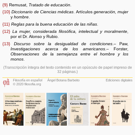
{9}
Remusat,
Tratado de educación
.
{10}
Diccionario de Ciencias médicas
. Artículos
generación, mujer
y
hombre
.
{11}
Reglas para la buena educación de las niñas
.
{12}
La mujer, considerada filosófica, intelectual y moralmente
,
por el Dr. Alonso y Rubio.
{13}
Discurso sobre la desigualdad de condiciones
.– Paw,
Investigaciones acerca de los americanos
.– Forster,
Observaciones de la semejanza entre el hombre y los
monos
.
{Transcripción íntegra del texto contenido en un opúsculo de papel impreso de
32 páginas.}
Filosofía en español
Ángel Botana Barbeito
Ediciones digitales
© 2020 filosofia.org