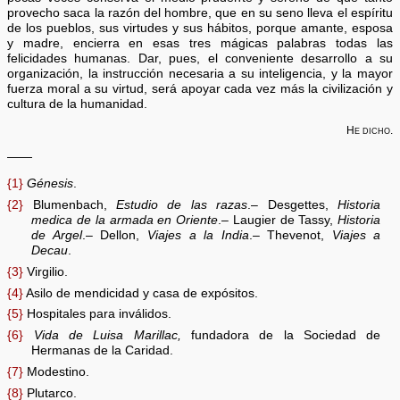
provecho saca la razón del hombre, que en su seno lleva el espíritu
de los pueblos, sus virtudes y sus hábitos, porque amante, esposa
y madre, encierra en esas tres mágicas palabras todas las
felicidades humanas. Dar, pues, el conveniente desarrollo a su
organización, la instrucción necesaria a su inteligencia, y la mayor
fuerza moral a su virtud, será apoyar cada vez más la civilización y
cultura de la humanidad.
He dicho.
——
{1}
Génesis
.
{2}
Blumenbach,
Estudio de las razas
.– Desgettes,
Historia
medica de la armada en Oriente
.– Laugier de Tassy,
Historia
de Argel
.– Dellon,
Viajes a la India
.– Thevenot,
Viajes a
Decau
.
{3}
Virgilio.
{4}
Asilo de mendicidad y casa de expósitos.
{5}
Hospitales para inválidos.
{6}
Vida de Luisa Marillac,
fundadora de la Sociedad de
Hermanas de la Caridad.
{7}
Modestino.
{8}
Plutarco.