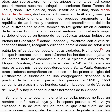
otras que sobresalieron entre los griegos y romanos; así como
posteriormente nuestras distinguidas escritoras Santa Teresa de
Jesús, doña Oliva Sabuco, doña Beatriz de Galindo, doña
María
Isidra de Guzmán
, doctora de la Universidad de Alcalá, y más que
sería molesto enumerar, sirven de precioso ornamento en la
república de las letras, y prueban que el entendimiento del bello
sexo, cultivado con acierto, también da refulgente luz en el camino
de la ciencia. Por fin, a la riqueza del sentimiento moral en la mujer
se debe el que ya en tiempo de las repúblicas griegas hubiese en
{4}
Atenas un Cinosargo
donde Theodea y Polichrata, con el celo de
cariñosas madres, recogían y cuidaban hasta la edad de servir a su
{5}
patria los niños abandonados: en otras ciudades, Prythaneos
, en
los que Nicostrata curaba con bálsamo las heridas que dejaban a
los héroes fuera de combate: que en la epidemia asoladora de
Etiopia, Palestina, Constantinopla e Italia de 541 a 590, cuidaran
mujeres a sus mismos perseguidores: que a Santa Paula Romana y
otras piadosas compañeras se debiese en los primeros siglos del
Cristianismo la fundación de una congregación destinada a la
práctica de la caridad: que en las guerras de 1650 y 1658
concurrieran a asistir a los heridos, cual en la epidemia de Varsovia
{6}
de 1652,
y hoy lo hacen nuestras hermanas de la Caridad.
Semejante, entonces, la mujer a la doncella, porque no lleva un
nombre extraño aun al suyo, y a la esposa, porque su vida va ya
enlazada a la de otro ser en todo lo que está fuera de las
convenciones civiles, de los reglamentos legislativos, de los