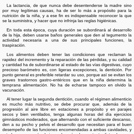
La lactancia, de que nunca debe desentenderse la madre sino
por muy legítimas causas, ha de ser lo más a propósito para la
nutrición de la niña, y a ese fin es indispensable reconocer la que
se la suministra, y hacer que no infrinja las reglas higiénicas.
En toda esta época, cuya duración se subordinará al desarrollo
de la hija, deben usarse baños generales que den al tegumento la
actividad necesaria a una de sus principales funciones, la
traspiración.
Los alimentos deben tener las condiciones que reclaman la
rapidez del incremento y la reparación de las pérdidas, y su calidad
y cantidad ha de subordinarse al estado de las vías digestivas, cuyo
precioso barómetro es, con ligeras excepciones, la dentición. Por
punto general es preferible retardar su uso, porque así se evitan los
graves trastornos gastro-entéricos que en la niña determina la
temprana alimentación. No ha de echarse tampoco en olvido la
vacunación.
Al tener lugar la segunda dentición, cuando el régimen alimenticio
es mucho más nutritivo, se debe procurar que, además de la
progresión al aire libre en estaciones a propósito y en parajes
secos y bien ventilados, tenga algunas horas del día ejercicios
gimnásticos moderados, que alternando con el suficiente descanso,
den a su pecho y pelvis el desarrollo que necesitan para el buen
desempeño de las funciones encomendadas a ambas cavidades, y