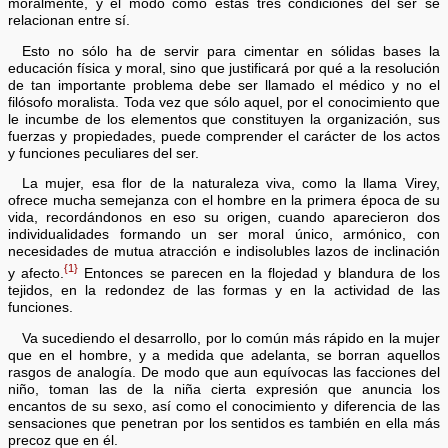
moralmente, y el modo como estas tres condiciones del ser se
relacionan entre sí.
Esto no sólo ha de servir para cimentar en sólidas bases la
educación física y moral, sino que justificará por qué a la resolución
de tan importante problema debe ser llamado el médico y no el
filósofo moralista. Toda vez que sólo aquel, por el conocimiento que
le incumbe de los elementos que constituyen la organización, sus
fuerzas y propiedades, puede comprender el carácter de los actos
y funciones peculiares del ser.
La mujer, esa flor de la naturaleza viva, como la llama Virey,
ofrece mucha semejanza con el hombre en la primera época de su
vida, recordándonos en eso su origen, cuando aparecieron dos
individualidades formando un ser moral único, armónico, con
necesidades de mutua atracción e indisolubles lazos de inclinación
{1}
y afecto.
Entonces se parecen en la flojedad y blandura de los
tejidos, en la redondez de las formas y en la actividad de las
funciones.
Va sucediendo el desarrollo, por lo común más rápido en la mujer
que en el hombre, y a medida que adelanta, se borran aquellos
rasgos de analogía. De modo que aun equívocas las facciones del
niño, toman las de la niña cierta expresión que anuncia los
encantos de su sexo, así como el conocimiento y diferencia de las
sensaciones que penetran por los sentidos es también en ella más
precoz que en él.