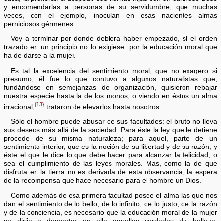
y encomendarlas a personas de su servidumbre, que muchas
veces, con el ejemplo, inoculan en esas nacientes almas
perniciosos gérmenes.
Voy a terminar por donde debiera haber empezado, si el orden
trazado en un principio no lo exigiese: por la educación moral que
ha de darse a la mujer.
Es tal la excelencia del sentimiento moral, que no exagero si
presumo, él fue lo que contuvo a algunos naturalistas que,
fundándose en semejanzas de organización, quisieron rebajar
nuestra especie hasta la de los monos, o viendo en éstos un alma
{13}
irracional,
trataron de elevarlos hasta nosotros.
Sólo el hombre puede abusar de sus facultades: el bruto no lleva
sus deseos más allá de la saciedad. Para éste la ley que le detiene
procede de su misma naturaleza; para aquel, parte de un
sentimiento interior, que es la noción de su libertad y de su razón; y
éste el que le dice lo que debe hacer para alcanzar la felicidad, o
sea el cumplimiento de las leyes morales. Mas, como la de que
disfruta en la tierra no es derivada de esta observancia, la espera
de la recompensa que hace necesario para el hombre un Dios.
Como además de esa primera facultad posee el alma las que nos
dan el sentimiento de lo bello, de lo infinito, de lo justo, de la razón
y de la conciencia, es necesario que la educación moral de la mujer
se dirija a despertar en ella aquellas verdades de belleza,