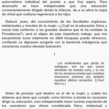
autocratismo individual del puesto a que hoy aspira. Para
alcanzarlo se hace indispensable que una educación
convenientemente dirigida desde la infancia, da a su alma la copia
de virtud que mañana regenerará a los hijos.
Deducir, pues, del conocimiento de las facultades orgánicas,
intelectuales y morales de la mujer, «¿Cuál es la educación física y
moral más conforme a los grandes destinos que le ha confiado la
Providencia?» será el objeto de este imperfecto trabajo, que mis
escasísimas luces solamente en débil bosquejo puede ofreceros,
confiando os dignareis acogerle con la benévola indulgencia que
caracteriza vuestra elevada ilustración.
I
Los sentimientos que jamás se
extinguen, son los que nacen
alrededor de nuestra cuna, y la voz
de los ancianos prueba que nuestras
emociones primeras son también
nuestros últimos recuerdos.
(L'Aimé
Martin.)
Antes de precisar qué destino es el de la mujer, y cuáles los
deberes que tiene que cumplir, como término a donde es necesario
dirigir su educación, creo indispensable hacer sucinta exposición de
los caracteres que ofrece considerada física, intelectual y