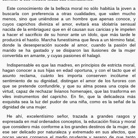
Este conocimiento de la belleza moral no sólo habitúa la joven a
buscarla con preferencia a otras cualidades, que valen mucho
menos, sino que uniéndose a un hombre que apenas conoce, y
cuyos caprichos diviniza el amor, evitará esa idolatría sensual
nacida de la embriaguez que en él causan sus caricias y le impelen
a hacer el sacrificio de su honor ante un ídolo, que más tarde le
producirá el hastío. Marcha funestísima que lleva a un término fatal,
donde la desesperación sucede al amor, cuando la pasión del
marido se ha gastado y se disiparon las ilusiones de la mujer
convertida en amante, y cuyas pasiones él halagó.
Indispensable es que las madres, en principios de estricta moral,
hagan conocer a sus hijas en edad oportuna, y con el tacto que el
asunto reclama, cuánto les importa conserven incólume el
sentimiento de su dignidad, distingan el amor de los furores con
que se pretende confundirle, y que su alma posea una copia de
virtud, capaz de rechazar livianos homenajes, que las trasforma en
viles instrumentos del capricho. En fin, que la delicadeza más
exquisita sea la luz del pudor de una niña, como es la señal de la
dignidad de una mujer.
He ahí, excelentísimo señor, trazada a grandes rasgos y
expresada en mal ordenados conceptos, la educación física y moral
que considero más conforme a los grandes destinos de la mujer, de
ese ser delicado por naturaleza y extremado en sus afectos, que
pocas veces conserva el medio prudente y sereno de que tanto