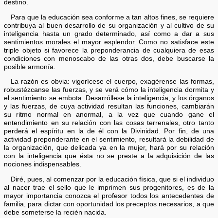
destino.
Para que la educación sea conforme a tan altos fines, se requiere
contribuya al buen desarrollo de su organización y al cultivo de su
inteligencia hasta un grado determinado, así como a dar a sus
sentimientos morales el mayor esplendor. Como no satisface este
triple objeto si favorece la preponderancia de cualquiera de esas
condiciones con menoscabo de las otras dos, debe buscarse la
posible armonía.
La razón es obvia: vigorícese el cuerpo, exagérense las formas,
robustézcanse las fuerzas, y se verá cómo la inteligencia dormita y
el sentimiento se embota. Desarróllese la inteligencia, y los órganos
y las fuerzas, de cuya actividad resultan las funciones, cambiarán
su ritmo normal en anormal, a la vez que cuando gane el
entendimiento en su relación con las cosas terrenales, otro tanto
perderá el espíritu en la de él con la Divinidad. Por fin, de una
actividad preponderante en el sentimiento, resultará la debilidad de
la organización, que delicada ya en la mujer, hará por su relación
con la inteligencia que ésta no se preste a la adquisición de las
nociones indispensables.
Diré, pues, al comenzar por la educación física, que si el individuo
al nacer trae el sello que le imprimen sus progenitores, es de la
mayor importancia conozca el profesor todos los antecedentes de
familia, para dictar con oportunidad los preceptos necesarios, a que
debe someterse la recién nacida.