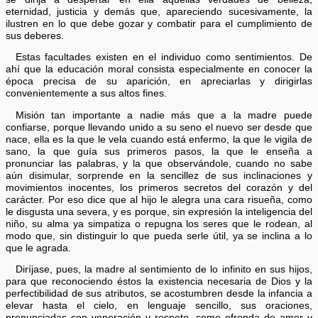
eternidad, justicia y demás que, apareciendo sucesivamente, la
ilustren en lo que debe gozar y combatir para el cumplimiento de
sus deberes.
Estas facultades existen en el individuo como sentimientos. De
ahí que la educación moral consista especialmente en conocer la
época precisa de su aparición, en apreciarlas y dirigirlas
convenientemente a sus altos fines.
Misión tan importante a nadie más que a la madre puede
confiarse, porque llevando unido a su seno el nuevo ser desde que
nace, ella es la que le vela cuando está enfermo, la que le vigila de
sano, la que guía sus primeros pasos, la que le enseña a
pronunciar las palabras, y la que observándole, cuando no sabe
aún disimular, sorprende en la sencillez de sus inclinaciones y
movimientos inocentes, los primeros secretos del corazón y del
carácter. Por eso dice que al hijo le alegra una cara risueña, como
le disgusta una severa, y es porque, sin expresión la inteligencia del
niño, su alma ya simpatiza o repugna los seres que le rodean, al
modo que, sin distinguir lo que pueda serle útil, ya se inclina a lo
que le agrada.
Diríjase, pues, la madre al sentimiento de lo infinito en sus hijos,
para que reconociendo éstos la existencia necesaria de Dios y la
perfectibilidad de sus atributos, se acostumbren desde la infancia a
elevar hasta el cielo, en lenguaje sencillo, sus oraciones,
pronunciadas con veneración y respeto, como ofrenda de amor y