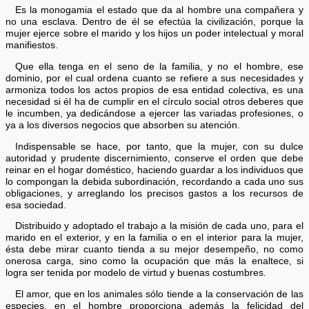
Es la monogamia el estado que da al hombre una compañera y
no una esclava. Dentro de él se efectúa la civilización, porque la
mujer ejerce sobre el marido y los hijos un poder intelectual y moral
manifiestos.
Que ella tenga en el seno de la familia, y no el hombre, ese
dominio, por el cual ordena cuanto se refiere a sus necesidades y
armoniza todos los actos propios de esa entidad colectiva, es una
necesidad si él ha de cumplir en el círculo social otros deberes que
le incumben, ya dedicándose a ejercer las variadas profesiones, o
ya a los diversos negocios que absorben su atención.
Indispensable se hace, por tanto, que la mujer, con su dulce
autoridad y prudente discernimiento, conserve el orden que debe
reinar en el hogar doméstico, haciendo guardar a los individuos que
lo compongan la debida subordinación, recordando a cada uno sus
obligaciones, y arreglando los precisos gastos a los recursos de
esa sociedad.
Distribuido y adoptado el trabajo a la misión de cada uno, para el
marido en el exterior, y en la familia o en el interior para la mujer,
ésta debe mirar cuanto tienda a su mejor desempeño, no como
onerosa carga, sino como la ocupación que más la enaltece, si
logra ser tenida por modelo de virtud y buenas costumbres.
El amor, que en los animales sólo tiende a la conservación de las
especies, en el hombre proporciona además la felicidad del