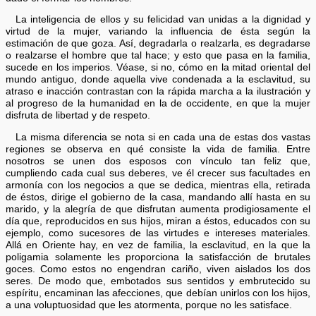
La inteligencia de ellos y su felicidad van unidas a la dignidad y
virtud de la mujer, variando la influencia de ésta según la
estimación de que goza. Así, degradarla o realzarla, es degradarse
o realzarse el hombre que tal hace; y esto que pasa en la familia,
sucede en los imperios. Véase, si no, cómo en la mitad oriental del
mundo antiguo, donde aquella vive condenada a la esclavitud, su
atraso e inacción contrastan con la rápida marcha a la ilustración y
al progreso de la humanidad en la de occidente, en que la mujer
disfruta de libertad y de respeto.
La misma diferencia se nota si en cada una de estas dos vastas
regiones se observa en qué consiste la vida de familia. Entre
nosotros se unen dos esposos con vínculo tan feliz que,
cumpliendo cada cual sus deberes, ve él crecer sus facultades en
armonía con los negocios a que se dedica, mientras ella, retirada
de éstos, dirige el gobierno de la casa, mandando allí hasta en su
marido, y la alegría de que disfrutan aumenta prodigiosamente el
día que, reproducidos en sus hijos, miran a éstos, educados con su
ejemplo, como sucesores de las virtudes e intereses materiales.
Allá en Oriente hay, en vez de familia, la esclavitud, en la que la
poligamia solamente les proporciona la satisfacción de brutales
goces. Como estos no engendran cariño, viven aislados los dos
seres. De modo que, embotados sus sentidos y embrutecido su
espíritu, encaminan las afecciones, que debían unirlos con los hijos,
a una voluptuosidad que les atormenta, porque no les satisface.