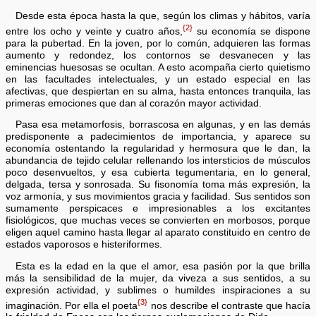
Desde esta época hasta la que, según los climas y hábitos, varía
{2}
entre los ocho y veinte y cuatro años,
su economía se dispone
para la pubertad. En la joven, por lo común, adquieren las formas
aumento y redondez, los contornos se desvanecen y las
eminencias huesosas se ocultan. A esto acompaña cierto quietismo
en las facultades intelectuales, y un estado especial en las
afectivas, que despiertan en su alma, hasta entonces tranquila, las
primeras emociones que dan al corazón mayor actividad.
Pasa esa metamorfosis, borrascosa en algunas, y en las demás
predisponente a padecimientos de importancia, y aparece su
economía ostentando la regularidad y hermosura que le dan, la
abundancia de tejido celular rellenando los intersticios de músculos
poco desenvueltos, y esa cubierta tegumentaria, en lo general,
delgada, tersa y sonrosada. Su fisonomía toma más expresión, la
voz armonía, y sus movimientos gracia y facilidad. Sus sentidos son
sumamente perspicaces e impresionables a los excitantes
fisiológicos, que muchas veces se convierten en morbosos, porque
eligen aquel camino hasta llegar al aparato constituido en centro de
estados vaporosos e histeriformes.
Esta es la edad en la que el amor, esa pasión por la que brilla
más la sensibilidad de la mujer, da viveza a sus sentidos, a su
expresión actividad, y sublimes o humildes inspiraciones a su
{3}
imaginación. Por ella el poeta
nos describe el contraste que hacía