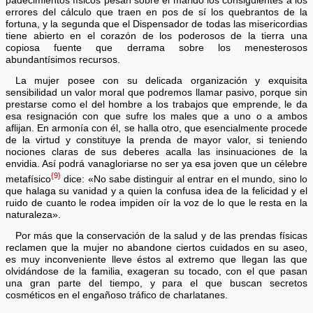
padecimientos físicos pesan sobre el marido los consiguientes a los
errores del cálculo que traen en pos de sí los quebrantos de la
fortuna, y la segunda que el Dispensador de todas las misericordias
tiene abierto en el corazón de los poderosos de la tierra una
copiosa fuente que derrama sobre los menesterosos
abundantísimos recursos.
La mujer posee con su delicada organización y exquisita
sensibilidad un valor moral que podremos llamar pasivo, porque sin
prestarse como el del hombre a los trabajos que emprende, le da
esa resignación con que sufre los males que a uno o a ambos
aflijan. En armonía con él, se halla otro, que esencialmente procede
de la virtud y constituye la prenda de mayor valor, si teniendo
nociones claras de sus deberes acalla las insinuaciones de la
envidia. Así podrá vanagloriarse no ser ya esa joven que un célebre
{9}
metafísico
dice: «No sabe distinguir al entrar en el mundo, sino lo
que halaga su vanidad y a quien la confusa idea de la felicidad y el
ruido de cuanto le rodea impiden oír la voz de lo que le resta en la
naturaleza».
Por más que la conservación de la salud y de las prendas físicas
reclamen que la mujer no abandone ciertos cuidados en su aseo,
es muy inconveniente lleve éstos al extremo que llegan las que
olvidándose de la familia, exageran su tocado, con el que pasan
una gran parte del tiempo, y para el que buscan secretos
cosméticos en el engañoso tráfico de charlatanes.