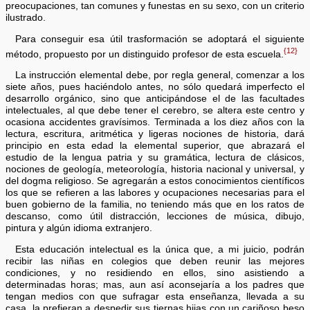
preocupaciones, tan comunes y funestas en su sexo, con un criterio
ilustrado.
Para conseguir esa útil trasformación se adoptará el siguiente
{12}
método, propuesto por un distinguido profesor de esta escuela.
La instrucción elemental debe, por regla general, comenzar a los
siete años, pues haciéndolo antes, no sólo quedará imperfecto el
desarrollo orgánico, sino que anticipándose el de las facultades
intelectuales, al que debe tener el cerebro, se altera este centro y
ocasiona accidentes gravísimos. Terminada a los diez años con la
lectura, escritura, aritmética y ligeras nociones de historia, dará
principio en esta edad la elemental superior, que abrazará el
estudio de la lengua patria y su gramática, lectura de clásicos,
nociones de geología, meteorología, historia nacional y universal, y
del dogma religioso. Se agregarán a estos conocimientos científicos
los que se refieren a las labores y ocupaciones necesarias para el
buen gobierno de la familia, no teniendo más que en los ratos de
descanso, como útil distracción, lecciones de música, dibujo,
pintura y algún idioma extranjero.
Esta educación intelectual es la única que, a mi juicio, podrán
recibir las niñas en colegios que deben reunir las mejores
condiciones, y no residiendo en ellos, sino asistiendo a
determinadas horas; mas, aun así aconsejaría a los padres que
tengan medios con que sufragar esta enseñanza, llevada a su
casa, la prefieran a despedir sus tiernas hijas con un cariñoso beso