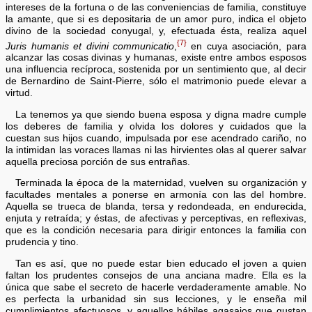
intereses de la fortuna o de las conveniencias de familia, constituye
la amante, que si es depositaria de un amor puro, indica el objeto
divino de la sociedad conyugal, y, efectuada ésta, realiza aquel
{7}
Juris humanis et divini communicatio
,
en cuya asociación, para
alcanzar las cosas divinas y humanas, existe entre ambos esposos
una influencia recíproca, sostenida por un sentimiento que, al decir
de Bernardino de Saint-Pierre, sólo el matrimonio puede elevar a
virtud.
La tenemos ya que siendo buena esposa y digna madre cumple
los deberes de familia y olvida los dolores y cuidados que la
cuestan sus hijos cuando, impulsada por ese acendrado cariño, no
la intimidan las voraces llamas ni las hirvientes olas al querer salvar
aquella preciosa porción de sus entrañas.
Terminada la época de la maternidad, vuelven su organización y
facultades mentales a ponerse en armonía con las del hombre.
Aquella se trueca de blanda, tersa y redondeada, en endurecida,
enjuta y retraída; y éstas, de afectivas y perceptivas, en reflexivas,
que es la condición necesaria para dirigir entonces la familia con
prudencia y tino.
Tan es así, que no puede estar bien educado el joven a quien
faltan los prudentes consejos de una anciana madre. Ella es la
única que sabe el secreto de hacerle verdaderamente amable. No
es perfecta la urbanidad sin sus lecciones, y le enseña mil
cumplimientos afectuosos, y aquellos hábiles agasajos que gustan