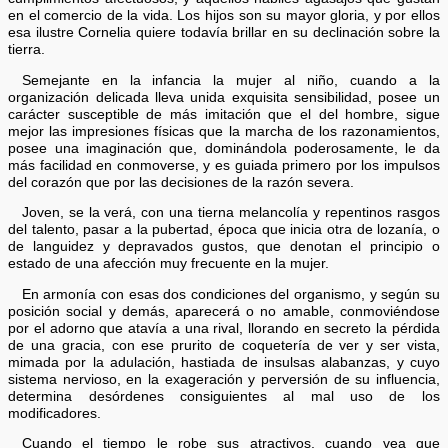
en el comercio de la vida. Los hijos son su mayor gloria, y por ellos
esa ilustre Cornelia quiere todavía brillar en su declinación sobre la
tierra.
Semejante en la infancia la mujer al niño, cuando a la
organización delicada lleva unida exquisita sensibilidad, posee un
carácter susceptible de más imitación que el del hombre, sigue
mejor las impresiones físicas que la marcha de los razonamientos,
posee una imaginación que, dominándola poderosamente, le da
más facilidad en conmoverse, y es guiada primero por los impulsos
del corazón que por las decisiones de la razón severa.
Joven, se la verá, con una tierna melancolía y repentinos rasgos
del talento, pasar a la pubertad, época que inicia otra de lozanía, o
de languidez y depravados gustos, que denotan el principio o
estado de una afección muy frecuente en la mujer.
En armonía con esas dos condiciones del organismo, y según su
posición social y demás, aparecerá o no amable, conmoviéndose
por el adorno que atavía a una rival, llorando en secreto la pérdida
de una gracia, con ese prurito de coquetería de ver y ser vista,
mimada por la adulación, hastiada de insulsas alabanzas, y cuyo
sistema nervioso, en la exageración y perversión de su influencia,
determina desórdenes consiguientes al mal uso de los
modificadores.
Cuando el tiempo le robe sus atractivos, cuando vea que