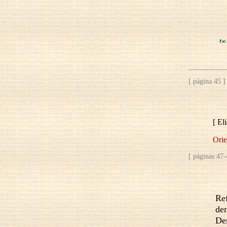
[ página 45 ]
[ El
Orie
[ páginas 47-
Re
den
Der