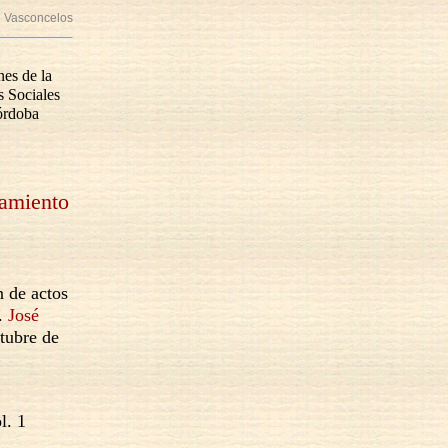
 Vasconcelos
nes de la
s Sociales
órdoba
samiento
n de actos
D.
José
tubre de
. 1