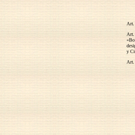
Art.
Art.
«Bo
desi
y Ci
Art.