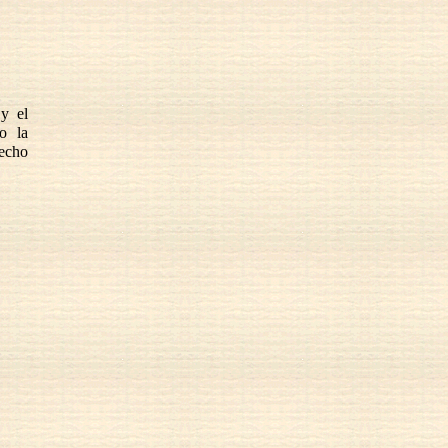
 y el
o la
recho