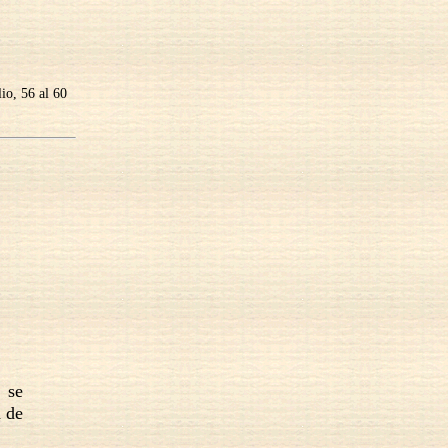
lio, 56 al 60
 se
d de