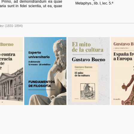
uti. Primo, ad demonstrandum ea quae
Metaphys., lib. I, lec. 5.ª
ia sunt in fidei scientia, ut ea, quae
lez
(1831-1894)