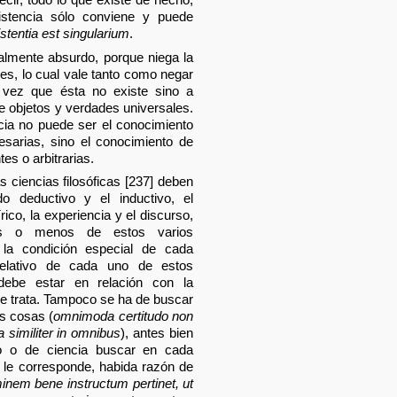
istencia sólo conviene y puede
istentia est singularium
.
almente absurdo, porque niega la
les, lo cual vale tanto como negar
a vez que ésta no existe sino a
e objetos y verdades universales.
ncia no puede ser el conocimiento
sarias, sino el conocimiento de
es o arbitrarias.
 ciencias filosóficas [237] deben
 deductivo y el inductivo, el
ico, la experiencia y el discurso,
ás o menos de estos varios
 la condición especial de cada
relativo de cada uno de estos
ebe estar en relación con la
se trata. Tampoco se ha de buscar
as cosas (
omnimoda certitudo non
a similiter in omnibus
), antes bien
do o de ciencia buscar en cada
 le corresponde, habida razón de
nem bene instructum pertinet, ut