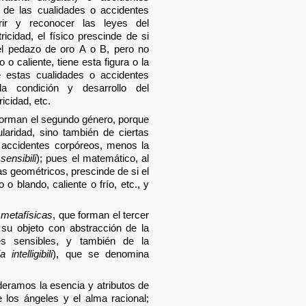
e de las cualidades o accidentes
irir y reconocer las leyes del
ricidad, el físico prescinde de si
el pedazo de oro A o B, pero no
 o caliente, tiene esta figura o la
e estas cualidades o accidentes
la condición y desarrollo del
ricidad, etc.
orman el segundo género, porque
laridad, sino también de ciertas
 accidentes corpóreos, menos la
sensibili
); pues el matemático, al
s geométricos, prescinde de si el
o o blando, caliente o frío, etc., y
s
metafísicas
, que forman el tercer
a su objeto con abstracción de la
tes sensibles, y también de la
intelligibili
), que se denomina
eramos la esencia y atributos de
 los ángeles y el alma racional;