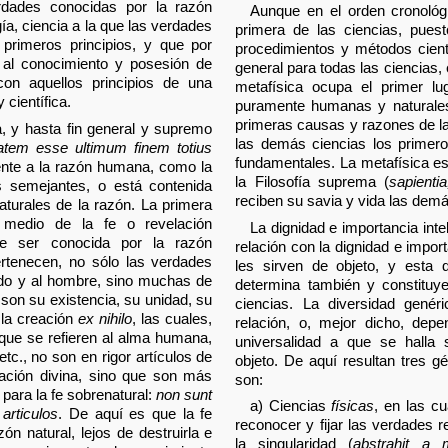
rdades conocidas por la razón
Aunque en el orden cronológi
ía, ciencia a la que las verdades
primera de las ciencias, pues
primeros principios, y que por
procedimientos y métodos cient
a al conocimiento y posesión de
general para todas las ciencias, e
con aquellos principios de una
metafísica ocupa el primer lu
científica.
puramente humanas y naturales,
primeras causas y razones de la
a, y hasta fin general y supremo
las demás ciencias los primero
itatem esse ultimum finem totius
fundamentales. La metafísica es 
ente a la razón humana, como la
la Filosofía suprema (
sapienti
os semejantes, o está contenida
reciben su savia y vida las demá
naturales de la razón. La primera
 medio de la fe o revelación
La dignidad e importancia inte
de ser conocida por la razón
relación con la dignidad e import
rtenecen, no sólo las verdades
les sirven de objeto, y esta 
undo y al hombre, sino muchas de
determina también y constituye
 son su existencia, su unidad, su
ciencias. La diversidad gené
 la creación
ex nihilo
, las cuales,
relación, o, mejor dicho, dep
que se refieren al alma humana,
universalidad a que se halla s
 etc., no son en rigor artículos de
objeto. De aquí resultan tres g
elación divina, sino que son más
son:
para la fe sobrenatural:
non sunt
a) Ciencias
físicas
, en las cu
 articulos
. De aquí es que la fe
reconocer y fijar las verdades r
zón natural, lejos de destruirla e
la singularidad (
abstrahit a m