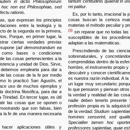
tantum certitudinis quaerat in 
autem in dictis Philosophorum
rei patitur
.
i, hoc non est Philosophiae, sed
ectu rationis
.
Es, por lo tanto, irracional la
cosas buscan la certeza mate
as, que expresan los principios
materias el método peculiar y pr
laciones entre la teología y la
cto de la segunda en la primera,
{3}
sin reparar que no todas las 
tos. Porque, en primer lugar, la
susceptibles de los procedim
strar ciertas verdades previas
adaptan a las matemáticas.
esupone (
ad demonstrandum ea
Prescindiendo de las cienci
 como bases o condiciones
sobrenaturales, y concretánd
de las cosas pertenecientes a la
comprendidas dentro de la esfera 
xistencia y unidad de Dios. Sirve,
hombre, el instrumento propio y e
 y debemos emplearla para dar a
descubrir y conocer científicamen
ble las cosas de la fe por medio
es nuestra razón individual. A l
mo lo practicó San Agustín, el
un lugar muy secundario; porque
hace uso de muchos ejemplos y
lo que pensaron y piensan otros
doctrina filosófica, para dar a
la verdad y realidad de las co
a Trinidad. En tercer lugar, es útil
nadie deben tenerlo presente y
batir las cosas que se oponen o
profesión propia es la adquisició
emostrando que son falsas, bien
de la verdad:
Studium sapientiae
a la fe de una manera necesaria
homines senserint, sed quali
Specialiter tamen hoc oporte
acer aplicaciones útiles y
professores sapientiae, quae est 