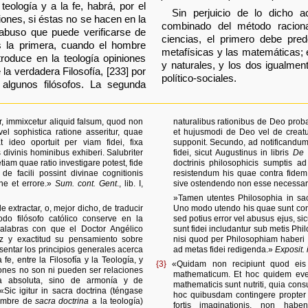
teología y a la fe, habrá, por el
Sin perjuicio de lo dicho 
iones, si éstas no se hacen en la
combinado del método raciona
 abuso que puede verificarse de
ciencias, el primero debe pred
s la primera, cuando el hombre
metafísicas y las matemáticas; e
troduce en la teología opiniones
y naturales, y los dos igualmen
la verdadera Filosofía, [233] por
político-sociales.
lgunos filósofos. La segunda
, immixcetur aliquid falsum, quod non
naturalibus rationibus de Deo pro
vel sophistica ratione asseritur, quae
et hujusmodi de Deo vel de creatur
t ideo oportuit per viam fidei, fixa
supponit. Secundo, ad notificandum
 divinis hominibus exhiberi. Salubriter
fidei, sicut Augustinus in libris
De T
etiam quae ratio investigare potest, fide
doctrinis philosophicis sumptis ad
de facili possint divinae cognitionis
resistendum his quae contra fidem 
one et errore.»
Sum. cont. Gent
., lib. I,
sive ostendendo non esse necessar
»Tamen utentes Philosophia in sacr
extractar, o, mejor dicho, de traducir
Uno modo utendo his quae sunt cont
do filósofo católico conserve en la
sed potius error vel abusus ejus, si
alabras con que el Doctor Angélico
sunt fidei includantur sub metis Philo
z y exactitud su pensamiento sobre
nisi quod per Philosophiam haberi 
sentar los principios generales acerca
ad metas fidei redigenda.»
Exposit. i
 fe, entre la Filosofía y la Teología, y
{3}
«Quidam non recipiunt quod eis d
ones no son ni pueden ser relaciones
mathematicum. Et hoc quidem even
ia absoluta, sino de armonía y de
mathematicis sunt nutriti, quia cons
«Sic igitur in sacra doctrina (téngase
hoc quibusdam contingere propter in
nombre de
sacra doctrina
a la teología)
fortis imaginationis, non habe