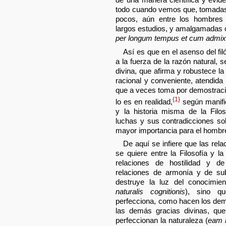
todo cuando vemos que, tomadas
pocos, aún entre los hombres 
largos estudios, y amalgamadas
per longum tempus et cum admix
Así es que en el asenso del fil
a la fuerza de la razón natural, 
divina, que afirma y robustece l
racional y conveniente, atendida
que a veces toma por demostració
{1}
lo es en realidad,
según manifi
y la historia misma de la Filo
luchas y sus contradicciones s
mayor importancia para el hombr
De aquí se infiere que las relac
se quiere entre la Filosofía y l
relaciones de hostilidad y de
relaciones de armonía y de sub
destruye la luz del conocimien
naturalis cognitionis
), sino q
perfecciona, como hacen los dem
las demás gracias divinas, que
perfeccionan la naturaleza (
eam n