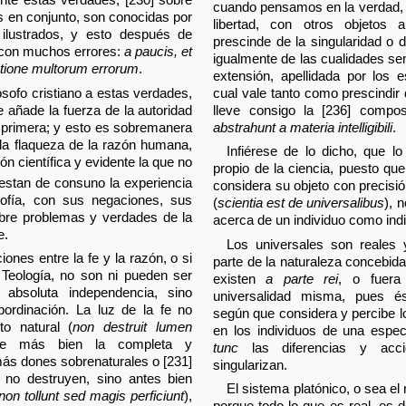
cuando pensamos en la verdad, la j
 en conjunto, son conocidas por
libertad, con otros objetos a
ilustrados, y esto después de
prescinde de la singularidad o d
 con muchos errores:
a paucis, et
igualmente de las cualidades sen
tione multorum errorum
.
extensión, apellidada por los es
cual vale tanto como prescindir
ósofo cristiano a estas verdades,
lleve consigo la [236] composi
se añade la fuerza de la autoridad
abstrahunt a materia intelligibili
.
a primera; y esto es sobremanera
 la flaqueza de la razón humana,
Infiérese de lo dicho, que lo
n científica y evidente la que no
propio de la ciencia, puesto que
estan de consuno la experiencia
considera su objeto con precisió
sofía, con sus negaciones, sus
(
scientia est de universalibus
), 
obre problemas y verdades de la
acerca de un individuo como indi
e.
Los universales son reales 
iones entre la fe y la razón, o si
parte de la naturaleza concebid
a Teología, no son ni pueden ser
existen
a parte rei
, o fuera
 absoluta independencia, sino
universalidad misma, pues és
ordinación. La luz de la fe no
según que considera y percibe l
to natural (
non destruit lumen
en los individuos de una especi
ue más bien la completa y
tunc
las diferencias y acci
ás dones sobrenaturales o [231]
singularizan.
 no destruyen, sino antes bien
El sistema platónico, o sea el
on tollunt sed magis perficiunt
),
porque todo lo que es real, es d