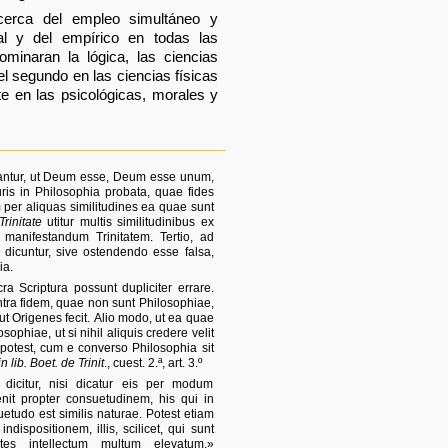
acerca del empleo simultáneo y
l y del empírico en todas las
ominaran la lógica, las ciencias
l segundo en las ciencias físicas
te en las psicológicas, morales y
bantur, ut Deum esse, Deum esse unum,
is in Philosophia probata, quae fides
 per aliquas similitudines ea quae sunt
rinitate
utitur multis similitudinibus ex
 manifestandum Trinitatem. Tertio, ad
dicuntur, sive ostendendo esse falsa,
ia.
a Scriptura possunt dupliciter errare.
ra fidem, quae non sunt Philosophiae,
cut Origenes fecit. Alio modo, ut ea quae
sophiae, ut si nihil aliquis credere velit
potest, cum e converso Philosophia sit
n lib. Boet. de Trinit
., cuest. 2.ª, art. 3.º
icitur, nisi dicatur eis per modum
it propter consuetudinem, his qui in
uetudo est similis naturae. Potest etiam
dispositionem, illis, scilicet, qui sunt
ntes intellectum multum elevatum.»