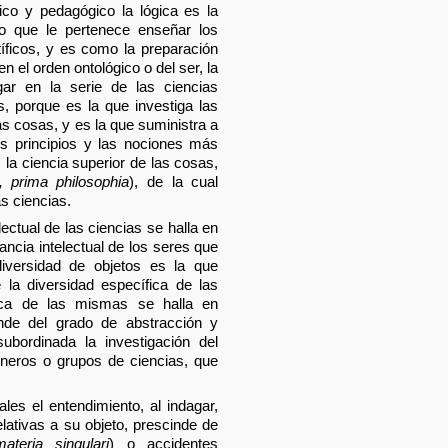
co y pedagógico la lógica es la
to que le pertenece enseñar los
íficos, y es como la preparación
n el orden ontológico o del ser, la
gar en la serie de las ciencias
 porque es la que investiga las
s cosas, y es la que suministra a
s principios y las nociones más
la ciencia superior de las cosas,
a, prima philosophia
), de la cual
s ciencias.
lectual de las ciencias se halla en
ancia intelectual de los seres que
diversidad de objetos es la que
 la diversidad específica de las
rica de las mismas se halla en
ende del grado de abstracción y
ubordinada la investigación del
éneros o grupos de ciencias, que
ales el entendimiento, al indagar,
elativas a su objeto, prescinde de
ateria singulari
) o accidentes