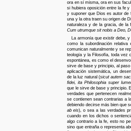
ora en sí misma, ora en sus facul
si hubiera oposición entre la fe y
y suponer que Dios es autor de f
una y la otra traen su origen de D
naturaleza y de la gracia, de la
Cum utrumque sit nobis a Deo, Deu
La armonía que existir debe, y e
como la subordinación relativa
comunican naturalmente y se repr
teología y la Filosofía, toda vez
espontánea, es como el desenvolv
sirve de base y principio, al pa
aplicación sistemática, un desen
de la luz natural (
sicut autem sac
fidei, ita Philosophia super lume
que le sirve de base y principio. 
verdades que pertenecen realmen
se contienen sean contrarias a l
debiendo decirse más bien que son
ab eis
), o sea a las verdades pr
cuando en los dichos o sentenci
algo contrario a la fe, esto no p
sino que entraña o representa abu