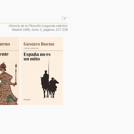
☞
Historia de la Filosofía
(segunda edición)
Madrid 1886,
tomo 2
, páginas 227-238