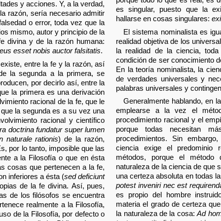
tades y acciones. Y, a la verdad,
es singular, puesto que la ex
 la razón, sería necesario admitir
hallarse en cosas singulares:
ex
alsedad o error, toda vez que la
El sistema nominalista es igu
ios mismo, autor y principio de la
realidad objetiva de los universa
 fe divina y de la razón humana:
la realidad de la ciencia, tod
s esset nobis auctor falsitatis
.
condición de ser conocimiento d
xiste, entre la fe y la razón, así
En la teoría nominalista, la cie
 de la segunda a la primera, se
de verdades universales y nece
oducen, por decirlo así, entre la
palabras universales y contingent
 que la primera es una derivación
Generalmente hablando, en las
imiento racional de la fe, que le
emplearse a la vez el método
so que la segunda es a su vez una
procedimiento racional y el empír
volvimiento racional y científico
porque todas necesitan m
ra doctrina fundatur super lumen
procedimientos. Sin embargo,
n naturale rationis
) de la razón,
ciencia exige el predominio 
Es, por lo tanto, imposible que las
métodos, porque el método d
te a la Filosofía o que en ésta
naturaleza de la ciencia de que 
as cosas que pertenecen a la fe,
una certeza absoluta en todas l
 inferiores a ésta (
sed deficiunt
potest inveniri nec est requirend
opias de la fe divina. Así, pues,
es propio del hombre instrui
as de los filósofos se encuentra
materia el grado de certeza que
ertenece realmente a la Filosofía,
la naturaleza de la cosa:
Ad homi
so de la Filosofía, por defecto o