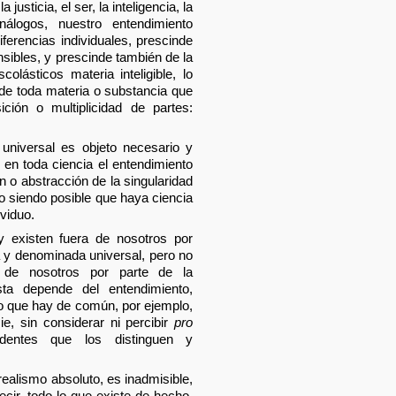
usticia, el ser, la inteligencia, la
nálogos, nuestro entendimiento
iferencias individuales, prescinde
sibles, y prescinde también de la
colásticos materia inteligible, lo
 de toda materia o substancia que
ción o multiplicidad de partes:
 universal es objeto necesario y
 en toda ciencia el entendimiento
n o abstracción de la singularidad
no siendo posible que haya ciencia
viduo.
y existen fuera de nosotros por
a y denominada universal, pero no
 de nosotros por parte de la
ta depende del entendimiento,
o que hay de común, por ejemplo,
e, sin considerar ni percibir
pro
dentes que los distinguen y
 realismo absoluto, es inadmisible,
ecir, todo lo que existe de hecho,