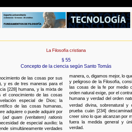
La Filosofía cristiana
§ 55
Concepto de la ciencia según Santo Tomás
manera, o, digamos mejor, lo qu
onocimiento de las cosas por sus
y peligroso de la Filosofía, con
), y es de tres maneras para el
las cosas de la fe por medio de
encia [228] humana, y la mixta de
orden natural exige, por el contra
s el conocimiento de las cosas
humana y verdad del orden natur
velación especial de Dios; la
verdad divina, sobrenatural y 
entífico de las cosas humanas,
prueba cuán [234] descaminad
re adquiere o puede adquirir por
creer sino lo que alcanzan por m
n (
ad quam (veritatem) rationis
fuera la medida general y ún
necesidad de especial auxilio; la
verdad.
rende simultáneamente verdades