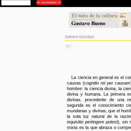
Zeferino González
☜
La ciencia en general es el c
causas (
cognitio rei per causam
hombre: la ciencia divina, la ci
divina y humana. La primera e
divinas, procedente de una re
segunda es el conocimiento ci
mundanas y divinas, que el homb
la sola luz natural de la razó
inquisitio pertingere potest
), sin 
mixta es la que abraza o comp