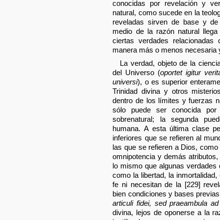
conocidas por revelación y ve
natural, como sucede en la teolog
reveladas sirven de base y de 
medio de la razón natural lleg
ciertas verdades relacionadas 
manera más o menos necesaria y 
La verdad, objeto de la cienci
del Universo (
oportet igitur ver
universi
), o es superior enteram
Trinidad divina y otros misteri
dentro de los límites y fuerzas 
sólo puede ser conocida por
sobrenatural; la segunda pue
humana. A esta última clase pe
inferiores que se refieren al m
las que se refieren a Dios, como
omnipotencia y demás atributos,
lo mismo que algunas verdades 
como la libertad, la inmortalidad,
fe ni necesitan de la [229] rev
bien condiciones y bases previas 
articuli fidei, sed praeambula ad
divina, lejos de oponerse a la ra