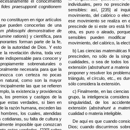
 necesariamente el conocimiento
individuales, pero no prescind
:
fides praesupponit cognitionem
sensibles: así, [235] al inqu
movimiento, del calórico o elect
no constituyen en rigor artículos
ese movimiento se realiza en 
 que pueden conocerlas de una
prescinde de si este oro está frío
am philosophi demonstrative de
otra, es puro o aleado, porqu
lumine rationis
) y científica, para
sensibles pueden modificar 
gnorantes forman parte de la fe,
movimiento, del calórico, la elect
d de la autoridad de Dios. Y esto
b) Las ciencias
matemáticas
f
e la revelación divina, toda vez
prescinden, no sólo de la singu
te indispensable para conocer y
cualidades, o sea de todos los
propiamente sobrenaturales o
extensión (
abstrahunt a materia 
moralmente necesaria para que la
proponer y resolver los problema
conozca con certeza no pocas
triángulo, el círculo, etc., es dur
den natural, como son la mayor
sólo considera la extensión.
principalmente las que se refieren
c) Finalmente, en las ciencia
emplo, la existencia y providencia
grupo, la inteligencia consider
ma, los premios y castigos de la
singularidad, de los acciden
rque estas verdades, si bien en
extensión (
abstrahunt a materia 
 de la razón humana, exceden las
cualidad o materia inteligible.
s hombres, los cuales, atendidas
cotidianas, su falta de cultura y
De aquí es que cuando consid
ralmente imposible que conozcan
Dios; cuando discurrimos sobre
ente estas verdades, [230] sobre