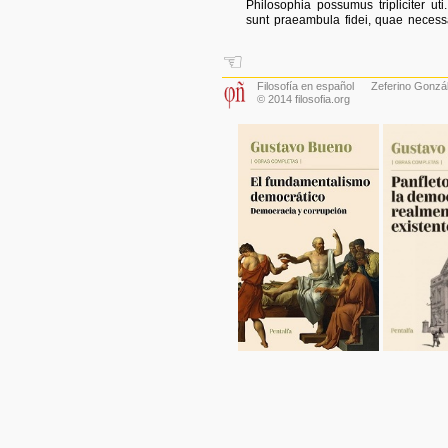
Philosophia possumus tripliciter 
sunt praeambula fidei, quae necessar
☜
Filosofía en español
Zeferino Gonzá
© 2014 filosofia.org