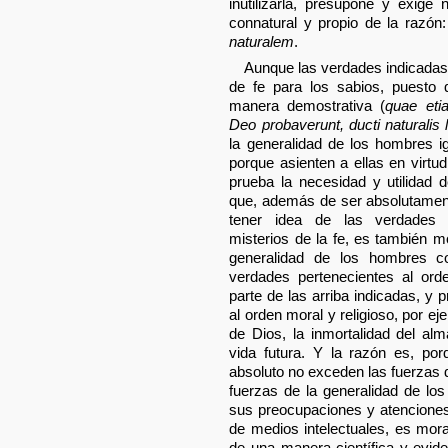
inutilizarla, presupone y exige
connatural y propio de la razón
naturalem
.
Aunque las verdades indicadas 
de fe para los sabios, puesto
manera demostrativa (
quae eti
Deo probaverunt, ducti naturalis 
la generalidad de los hombres i
porque asienten a ellas en virtu
prueba la necesidad y utilidad d
que, además de ser absolutamen
tener idea de las verdades 
misterios de la fe, es también 
generalidad de los hombres 
verdades pertenecientes al or
parte de las arriba indicadas, y 
al orden moral y religioso, por ej
de Dios, la inmortalidad del al
vida futura. Y la razón es, po
absoluto no exceden las fuerzas
fuerzas de la generalidad de lo
sus preocupaciones y atenciones 
de medios intelectuales, es mo
de una manera científica y evid