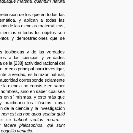
unaquaque materia, quantum natura
 pretensión de los que en todas las
mática, y aplican a todas las
opio de las ciencias matemáticas,
ciencias ni todos los objetos son
ientos y demostraciones que se
as teológicas y de las verdades
onos a las ciencias y verdades
de la [238] actividad racional del
l medio principal para investigar,
te la verdad, es la razón natural,
a autoridad corresponde solamente
 la ciencia no consiste en saber
 hombres, sino en saber cuál sea
sas en sí mismas, y esto más que
 practicarlo los filósofos, cuya
n de la ciencia y la investigación
 non est ad hoc quod sciatur quid
ter se habeat veritas rerum. –
t facere philosophos, qui sunt
cognitio veritatis
.