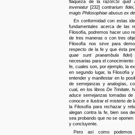
flaqueza de la razón:
Si quid 
inveniatur
[232]
contrarium fide
magis Philosophiae abusus ex def
En conformidad con estas ide
fundamentales acerca de las re
Filosofía, podremos hacer uso re
de tres maneras o con tres obje
Filosofía nos sirve para demo
respecto de la fe y que ésta pr
quae sunt praeambula fidei
)
necesarias para el conocimiento 
fe, cuales son, por ejemplo, la e
en segundo lugar, la Filosofía
entender y manifestar en lo posi
de semejanzas y analogías, co
cual, en los libros
De Trinitate
, 
aduce semejanzas tomadas de la 
conocer e ilustrar el misterio de l
la Filosofía para rechazar y re
alegan contra la fe, bien sea d
sea probando que no se oponen 
y concluyente.
Pero así como podemos h