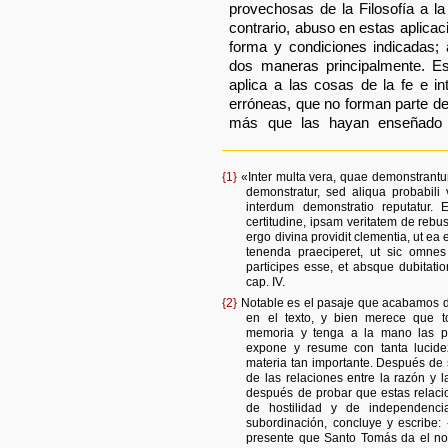
provechosas de la Filosofía a la 
contrario, abuso en estas aplicac
forma y condiciones indicadas;
dos maneras principalmente. E
aplica a las cosas de la fe e in
erróneas, que no forman parte de 
más que las hayan enseñado a
{1}
«Inter multa vera, quae demonstrantur
demonstratur, sed aliqua probabili 
interdum demonstratio reputatur. E
certitudine, ipsam veritatem de rebus
ergo divina providit clementia, ut ea 
tenenda praeciperet, ut sic omnes 
participes esse, et absque dubitati
cap. IV.
{2}
Notable es el pasaje que acabamos de 
en el texto, y bien merece que to
memoria y tenga a la mano las p
expone y resume con tanta lucide
materia tan importante. Después de 
de las relaciones entre la razón y la
después de probar que estas relaci
de hostilidad y de independenc
subordinación, concluye y escribe: 
presente que Santo Tomás da el 